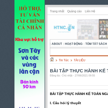
Trang nhất
Quảng cáo
Liên Hệ
ABOUT
HOẠT ĐỘNG
TÓM TẮT SÁCH
Tin Tức
TÀI LIỆU
BÀI TẬP THỰC HÀNH KẾ
Đăng lúc: Chủ nhật - 27/06/2021 09:55
BÀI TẬP THỰC HÀNH KẾ TOÁN N
I. Câu hỏi lý thuyết