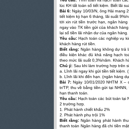
Yêu cầu:
Tính toán và hạch toán các n
lúc KH tất toán sổ tiết kiệm. Biết lãi 
Bài 6:
Ngày 10/03/N, ông Hải mang 20
tiết kiệm kỳ hạn 6 tháng, lãi suất 9%
tới xin rút tiền trước hạn, ngân hàn
ngay vào TK tiền gửi của khách hàng
lại số tiền lãi nhận dư của ngân hàng.
Yêu cầu:
Hạch toán các nghiệp vụ kinh
khách hàng rút tiền.
Biết rằng:
Ngân hàng không dự trả lãi
điều kiện khác đủ khả năng hạch to
theo mức lãi suất 0,3%/năm. Khách hà
Chú ý:
Sau khi làm trường hợp trên si
a. Lĩnh lãi ngay khi gửi tiền tiết kiệm
b. Lĩnh lãi khi đến hạn. (ngân hàng dự
Bài 7:
Ngày 10/01/2020 NHTM X – chi
tr/TP, thu về bằng tiền gửi tại NHNN,
hạn thanh toán.
Yêu cầu:
Hạch toán các bút toán tại 
2 trường hợp.
1. Phát hành chiết khấu 2%
2. Phát hành phụ trội 1%
Biết rằng:
Ngân hàng phát hành thu v
thanh toán Ngân hàng đã chi tiền mặt 