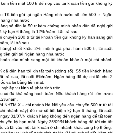
 kèm tiền mặt 100 tr để nộp vào tài khoản tiền gửi không kỳ
o TK tiền gửi tại ngân Hàng nhà nước số tiền 500 tr. Ngân
 hàng nhà nước.
g số tiền là 50 tr kèm chứng minh nhân dân đề nghị gửi
TK kỳ hạn 6 tháng là 12% /năm. Lãi trả sau.
ị chuyển 200 tr từ tài khoản tiền gửi không kỳ hạn sang gửi
năm, lãi trả sau.
háng) chiết khấu 2%, mệnh giá phát hành 500 tr, lãi suất
ng tiền gửi tại Ngân hàng nhà nước.
 khoản của mình sang một tài khoản khác ở một chi nhánh
ã đến hạn tới xin tất toán (đóng sổ). Số tiền khách hàng
lãi trả sau, lãi suất 6%/năm. Ngân hàng đã dự chi lãi cho 2
c và lãi bằng tiền mặt.
nghiệp vụ kinh tế phát sinh trên.
ều có đủ khả năng hạch toán. Nếu khách hàng rút tiền trước
 1.2%/năm.
i NHTM X – chi nhánh Hà Nội yêu cầu chuyển 500 tr từ tài
chi nhánh này) để mở sổ tiết kiệm kỳ hạn 6 tháng, lãi suất
ối ngày 01/07/N khách hàng không đến ngân hàng để tất toán
chuyển kỳ hạn mới. Ngày 25/09/N khách hàng đã tới xin tất
ốc và lãi vào một tài khoản ở chi nhánh khác cùng hệ thống.