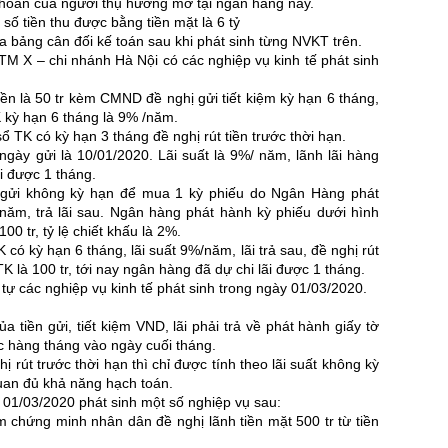
khoản của người thụ hưởng mở tại ngân hàng này.
số tiền thu được bằng tiền mặt là 6 tỷ
a bảng cân đối kế toán sau khi phát sinh từng NVKT trên.
M X – chi nhánh Hà Nội có các nghiệp vụ kinh tế phát sinh
n là 50 tr kèm CMND đề nghị gửi tiết kiệm kỳ hạn 6 tháng,
 TK kỳ hạn 6 tháng là 9% /năm.
 TK có kỳ hạn 3 tháng đề nghị rút tiền trước thời hạn.
 ngày gửi là 10/01/2020. Lãi suất là 9%/ năm, lãnh lãi hàng
i được 1 tháng.
n gửi không kỳ hạn để mua 1 kỳ phiếu do Ngân Hàng phát
 năm, trả lãi sau. Ngân hàng phát hành kỳ phiếu dưới hình
00 tr, tỷ lệ chiết khấu là 2%.
ó kỳ hạn 6 tháng, lãi suất 9%/năm, lãi trả sau, đề nghị rút
TK là 100 tr, tới nay ngân hàng đã dự chi lãi được 1 tháng.
tự các nghiệp vụ kinh tế phát sinh trong ngày 01/03/2020.
a tiền gửi, tiết kiệm VND, lãi phải trả về phát hành giấy tờ
ớc hàng tháng vào ngày cuối tháng.
 rút trước thời hạn thì chỉ được tính theo lãi suất không kỳ
uan đủ khả năng hạch toán.
01/03/2020 phát sinh một số nghiệp vụ sau:
 chứng minh nhân dân đề nghị lãnh tiền mặt 500 tr từ tiền