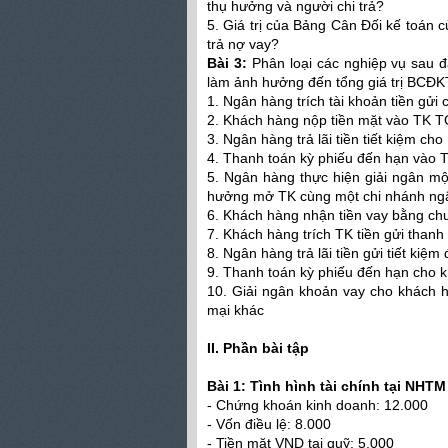
thụ hưởng và người chi trả?
5. Giá trị của Bảng Cân Đối kế toán 
trả nợ vay?
Bài 3:
Phân loại các nghiệp vụ sau đ
làm ảnh hưởng đến tổng giá trị BCĐ
1. Ngân hàng trích tài khoản tiền gửi
2. Khách hàng nộp tiền mặt vào TK T
3. Ngân hàng trả lãi tiền tiết kiệm cho
4. Thanh toán kỳ phiếu đến hạn vào 
5. Ngân hàng thực hiện giải ngân m
hưởng mở TK cùng một chi nhánh ng
6. Khách hàng nhận tiền vay bằng c
7. Khách hàng trích TK tiền gửi than
8. Ngân hàng trả lãi tiền gửi tiết kiệ
9. Thanh toán kỳ phiếu đến hạn cho 
10. Giải ngân khoản vay cho khách 
mại khác
II. Phần bài tập
Bài 1: Tình hình tài chính tại NHT
- Chứng khoán kinh doanh: 12.000
- Vốn điều lệ: 8.000
- Tiền mặt VND tại quỹ: 5.000