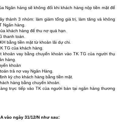
của Ngân hàng sẽ không đổi khi khách hàng nộp tiền mặt để
ây thành 3 nhóm: làm giảm tổng giá trị, làm tăng và không
KT Ngân hàng.
 của khách hàng để thu nợ quá hạn.
G thanh toán.
 KH bằng tiền mặt từ khoản lãi dự chi.
TK TG của khách hàng.
ột khoản vay bằng chuyển khoản vào TK TG của người thụ
ân hàng.
huyển khoản
h toán trả nợ vay Ngân Hàng.
m định kỳ cho khách hàng bằng tiền mặt.
khách hàng bằng chuyển khoản.
hàng trực tiếp vào TK của người bán tại ngân hàng thương
M A vào ngày 31/12/N như sau: