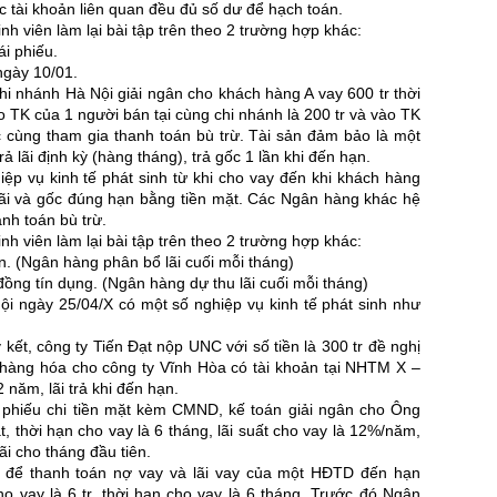
c tài khoản liên quan đều đủ số dư để hạch toán.
nh viên làm lại bài tập trên theo 2 trường hợp khác:
ái phiếu.
ngày 10/01.
 nhánh Hà Nội giải ngân cho khách hàng A vay 600 tr thời
o TK của 1 người bán tại cùng chi nhánh là 200 tr và vào TK
 cùng tham gia thanh toán bù trừ. Tài sản đảm bảo là một
rả lãi định kỳ (hàng tháng), trả gốc 1 lần khi đến hạn.
ệp vụ kinh tế phát sinh từ khi cho vay đến khi khách hàng
 lãi và gốc đúng hạn bằng tiền mặt. Các Ngân hàng khác hệ
nh toán bù trừ.
nh viên làm lại bài tập trên theo 2 trường hợp khác:
ân. (Ngân hàng phân bổ lãi cuối mỗi tháng)
 đồng tín dụng. (Ngân hàng dự thu lãi cuối mỗi tháng)
 ngày 25/04/X có một số nghiệp vụ kinh tế phát sinh như
kết, công ty Tiến Đạt nộp UNC với số tiền là 300 tr đề nghị
n hàng hóa cho công ty Vĩnh Hòa có tài khoản tại NHTM X –
năm, lãi trả khi đến hạn.
 phiếu chi tiền mặt kèm CMND, kế toán giải ngân cho Ông
t, thời hạn cho vay là 6 tháng, lãi suất cho vay là 12%/năm,
ãi cho tháng đầu tiên.
t để thanh toán nợ vay và lãi vay của một HĐTD đến hạn
 cho vay là 6 tr, thời hạn cho vay là 6 tháng. Trước đó Ngân