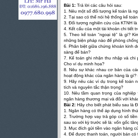
Bài 1:
Trả lời các câu hỏi sau:
1. Nêu một số đối tượng kế toán là 
2. Tại sao có thể nói hệ thống kế toá
3. Đối tượng nghiên cứu của KTNH là 
4. Kết cấu của một tài khoản chi tiế
5. Theo kế toán “ngoại tệ” là gì? 
những biện pháp nào để phòng chống
6. Phân biệt giữa chứng khoán kinh 
sàng để bán?
7. Kế toán ghi nhận thu nhập và chi
Cho ví dụ minh họa?
8. Nêu sự khác nhau cơ bản của các
hoạt động khác của ngân hàng là gì?
9. Hãy nêu các ví dụ trong kế toán 
tích và nguyên tắc thận trọng?
10. Nêu tầm quan trọng của nghiệp 
ngân hàng thương mại và đối với khá
Bài 2:
Hãy cho biết phát biểu sau là Đ
1. Ngân hàng có thể áp dụng hình thứ
2. Trường hợp vay trả góp có số tiền
sau so với kỳ trước sẽ là: vốn gốc tăn
3. Mục đích gửi tiền vào ngân hàng 
4. Để được thanh toán, người bán c