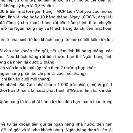
ghiệp vụ kinh tế phát sinh từ lúc KH tới mở sổ tiết kiệm tới
suất không kỳ hạn là 0,3%/năm.
0 tr tiền mặt tới ngân hàng TMCP Liên Việt yêu cầu mở sổ
/năm, lĩnh lãi vào ngày 10 hàng tháng. Ngày 10/06/N, ông Hải
g đã đồng ý cho khách hàng rút tiền bằng hình thức chuyển
 mở tại Ngân hàng này và khách hàng đã chi tiền mặt hoàn
 tế phát sinh từ lúc khách hàng tới mở sổ tiết kiệm tới lúc
 cho các khoản tiền gửi, tiết kiệm lĩnh lãi hàng tháng, các
án. Nếu khách hàng rút tiền trước hạn thì Ngân hàng tính
ng đã nhận lãi được 2 tháng.
nh viên làm lại bài tập trên theo 2 trường hợp khác:
. (ngân hàng phân bổ chi phí lãi cuối mỗi tháng)
 chi lãi vào cuối mỗi tháng)
 nhánh Sài Gòn phát hành 1.000 trái phiếu, mệnh giá 1
 thời hạn 3 năm, lãi suất phát hành 9%/năm, lĩnh lãi khi đến
Ngân hàng từ lúc phát hành tới lúc đến hạn thanh toán trong
ề từ tài khoản tiền gửi tại ngân hàng nhà nước, đến hạn
để trả gốc và lãi cho khách hàng. Ngân hàng dự trả tiền lãi