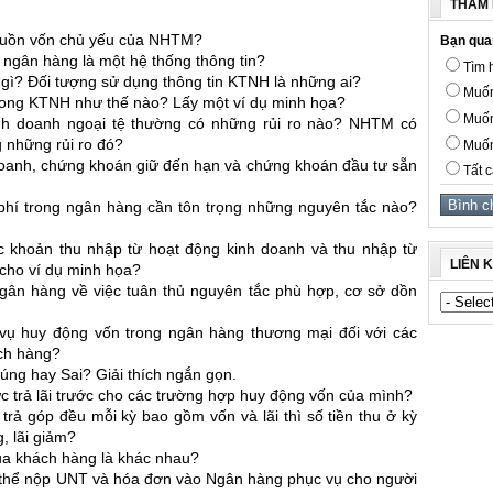
THĂM 
nguồn vốn chủ yếu của NHTM?
Bạn qua
n ngân hàng là một hệ thống thông tin?
Tìm h
gì? Đối tượng sử dụng thông tin KTNH là những ai?
Muốn
t trong KTNH như thế nào? Lấy một ví dụ minh họa?
Muốn
Kinh doanh ngoại tệ thường có những rủi ro nào? NHTM có
 những rủi ro đó?
Muốn
doanh, chứng khoán giữ đến hạn và chứng khoán đầu tư sẵn
Tất c
 phí trong ngân hàng cần tôn trọng những nguyên tắc nào?
 khoản thu nhập từ hoạt động kinh doanh và thu nhập từ
LIÊN 
 cho ví dụ minh họa?
ngân hàng về việc tuân thủ nguyên tắc phù hợp, cơ sở dồn
vụ huy động vốn trong ngân hàng thương mại đối với các
ch hàng?
úng hay Sai? Giải thích ngắn gọn.
c trả lãi trước cho các trường hợp huy động vốn của mình?
 trả góp đều mỗi kỳ bao gồm vốn và lãi thì số tiền thu ở kỳ
g, lãi giảm?
của khách hàng là khác nhau?
ó thể nộp UNT và hóa đơn vào Ngân hàng phục vụ cho người