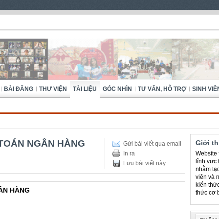
BÀI ĐĂNG
THƯ VIỆN
TÀI LIỆU
GÓC NHÌN
TƯ VẤN, HỖ TRỢ
SINH VIÊ
 TOÁN NGÂN HÀNG
Giới t
Gửi bài viết qua email
In ra
Website f
lĩnh vực
Lưu bài viết này
nhằm tạo
viên và 
kiến thứ
GÂN HÀNG
thức cơ 