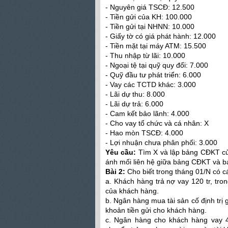
- Nguyên giá TSCĐ: 12.500
- Tiền gửi của KH: 100.000
- Tiền gửi tại NHNN: 10.000
- Giấy tờ có giá phát hành: 12.000
- Tiền mặt tại máy ATM: 15.500
- Thu nhập từ lãi: 10.000
- Ngoại tệ tại quỹ quy đổi: 7.000
- Quỹ đầu tư phát triển: 6.000
- Vay các TCTD khác: 3.000
- Lãi dự thu: 8.000
- Lãi dự trả: 6.000
- Cam kết bảo lãnh: 4.000
- Cho vay tổ chức và cá nhân: X
- Hao mòn TSCĐ: 4.000
- Lợi nhuận chưa phân phối: 3.000
Yêu cầu:
Tìm X và lập bảng CĐKT của 
ánh mối liên hệ giữa bảng CĐKT và 
Bài 2:
Cho biết trong tháng 01/N có c
a. Khách hàng trả nợ vay 120 tr, trong
của khách hàng.
b. Ngân hàng mua tài sản cố định trị gi
khoản tiền gửi cho khách hàng.
c. Ngân hàng cho khách hàng vay 40