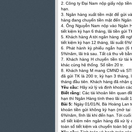
2. Công ty Đại Nam nộp giấy nộp tiền
hạn.
3. Ngân hàng xuất tiền mặt để gửi và
hàng đang chuyển tiền mặt đến Ngân
4. Ông Nguyễn Nam nộp vào Ngân Hàn
tiết kiệm kỳ hạn 6 tháng, lãi tiền gửi 
5. Khách hàng A tới ngân hàng đề ngh
tiết kiệm kỳ hạn 12 tháng, lãi suất 6%/
6. Phát hành kỳ phiếu ngắn hạn (6 t
5%/năm, lãi trả sau. Tất cả thu về bằ
7. Khách hàng H chuyển tiền từ tài
khác cùng hệ thống. Số tiền 20 tr.
8. Khách hàng M mang CMND và STK đ
đã gửi TK là 200 tr, kỳ hạn 3 tháng, 
tháng đầu tiên. Khách hàng đã nhận gố
Yêu cầu:
Hãy xử lý và định khoản các 
Biết rằng:
Các tài khoản liên quan đ
hạn thì Ngân Hàng tính theo lãi suất
Bài 5:
Ngày 01/01/N, Bà Hoàng Lan tớ
khoản tiền gửi không kỳ hạn (mở tại 
6%/năm, lĩnh lãi khi đến hạn. Tới cu
sổ tiết kiệm nên ngân hàng đã xử lý 
toán sổ tiết kiệm và chuyển toàn bộ g