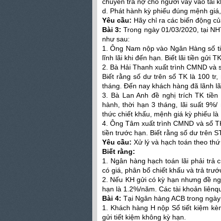
chuyển trả nợ cho người vay vào tài 
d. Phát hành kỳ phiếu đúng mệnh giá, 
Yêu cầu:
Hãy chỉ ra các biến động củ
Bài 3:
Trong ngày 01/03/2020, tại NHT
như sau:
1. Ông Nam nộp vào Ngân Hàng số tiề
lĩnh lãi khi đến hạn. Biết lãi tiền gửi
2. Bà Hải Thanh xuất trình CMND và sổ
Biết rằng số dư trên sổ TK là 100 tr,
tháng. Đến nay khách hàng đã lãnh lã
3. Bà Lan Anh đề nghị trích TK tiề
hành, thời hạn 3 tháng, lãi suất 9%/
thức chiết khấu, mệnh giá kỳ phiếu là 1
4. Ông Tâm xuất trình CMND và sổ TK c
tiền trước hạn. Biết rằng số dư trên S
Yêu cầu:
Xử lý và hạch toán theo thứ 
Biết rằng:
1. Ngân hàng hạch toán lãi phải trả củ
có giá, phân bổ chiết khấu và trả trư
2. Nếu KH gửi có kỳ hạn nhưng đề nghị
hạn là 1.2%/năm. Các tài khoản liênq
Bài 4:
Tại Ngân hàng ACB trong ngày 
1. Khách hàng H nộp Sổ tiết kiệm kèm
gửi tiết kiệm không kỳ hạn.