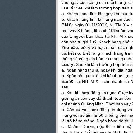
vào ngày cuối cùng của mỗi tháng, cá
Lưu ý:
Sau khi làm trường hợp trên si
a. Khách hàng lĩnh lãi ngay khi mua tr
b. Khách hàng lĩnh lãi hàng năm vào 
Bài 8:
Ngày 01/11/200X, NHTM X – chi
hạn vay 3 tháng, lãi suất 10%/năm và
của 1 người bán khác tại NHTM khác
căn nhà trị giá 1 tỷ. Khách hàng phải t
Yêu cầu:
xử lý và hạch toán các nghi
trả hết nợ. Biết rằng khách hàng trả
thống và cùng địa bàn có tham gia tha
Lưu ý:
Sau khi làm trường hợp trên si
a. Ngân hàng thu lãi ngay khi giải ng
b. Ngân hàng thu lãi khi kết thúc hợp
Bài 9:
Tại NHTM X – chi nhánh Hà Nội
sau:
a. Sau khi hợp đồng tín dụng được ký 
giải ngân tiền vay để thanh toán tiề
chi nhánh Quảng Ninh. Thời hạn vay 2 
b. Căn cứ vào hợp đồng tín dụng và
Hưng với số tiền là 50 tr bằng tiền mặ
lãi trả hàng tháng. Ngân hàng đã thu l
c. Bà Ánh Dương nộp 66 tr tiền mặ
thanh toán. Số tiền vay là 60 tr, lãi