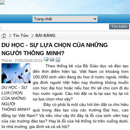
Tin Tức
BÀI ĐĂNG
DU HỌC - SỰ LỰA CHỌN CỦA NHỮNG
NGƯỜI THÔNG MINH?
Thứ tư - 27/01/2016 22:01
Theo thống kê của Bộ Giáo dục và đào tạo
đến thời điểm hiện tại, Việt Nam có khoảng hơn
100.000 sinh viên đang du học ở nước ngoài, nhiều
gia đình người Việt hiện nay thường không muốn
DU HỌC - SỰ
con học đại học hoặc nếu học thì sẽ cho con đi du
LỰA CHỌN
học nước ngoài. Câu hỏi đặt ra là tại sao họ lại có
CỦA NHỮNG
sự lựa chọn như vậy?
NGƯỜI
Đây có phải là một câu hỏi lớn đặt ra cho hiệu
THÔNG MINH?
quả trong đào tạo của các trường Đại học, cao
đẳng tại Việt Nam? Và nếu như vậy thì đây là lỗi của sinh viên hay
của các trường đào tạo? Hay là lỗi của hệ thống từ trên xuống dưới,
từ nhà trường, gia đình và cả xã hội?