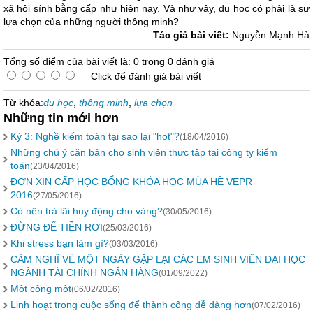
xã hội sính bằng cấp như hiện nay. Và như vậy, du học có phải là sự
lựa chọn của những người thông minh?
Tác giả bài viết:
Nguyễn Mạnh Hà
Tổng số điểm của bài viết là: 0 trong 0 đánh giá
Click để đánh giá bài viết
Từ khóa:
du học
,
thông minh
,
lựa chọn
Những tin mới hơn
Kỳ 3: Nghề kiểm toán tại sao lại "hot"?
(18/04/2016)
Những chú ý căn bản cho sinh viên thực tập tại công ty kiểm
toán
(23/04/2016)
ĐƠN XIN CẤP HỌC BỔNG KHÓA HỌC MÙA HÈ VEPR
2016
(27/05/2016)
Có nên trả lãi huy động cho vàng?
(30/05/2016)
ĐỪNG ĐỂ TIỀN RƠI
(25/03/2016)
Khi stress bạn làm gì?
(03/03/2016)
CẢM NGHĨ VỀ MỘT NGÀY GẶP LẠI CÁC EM SINH VIÊN ĐẠI HỌC
NGÀNH TÀI CHÍNH NGÂN HÀNG
(01/09/2022)
Một cộng một
(06/02/2016)
Linh hoạt trong cuộc sống để thành công dễ dàng hơn
(07/02/2016)