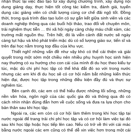
nhận thức lại việc đào tạo từ xây dựng chương trình, xây dựng nội
dung giảng dạy, thực hiện tốt công tác kiểm tra, đánh giá, tuyển
dụng các giảng viên có chất lượng cùng cơ chế đãi ngộ tốt. Đồng
thời, trong quá trình đào tạo luôn có sự gắn kết giữa sinh viên và các
doanh nghiệp thông qua các buổi hội thảo, trao đổi về chuyên môn,
trải nghiệm thực tiễn … thì xã hội ngày càng chảy máu chất xám, các
trường mất nguồn thu. Trên hết, đó là viễn cảnh đất nước sẽ ngày
càng tụt hậu và khó phát triển mặc dù có số lượng giáo sư, tiến sĩ và
trên đại học nằm trong top đầu của khu vực.
Thiết nghĩ những vấn đề như vậy khó có thể cải thiện và giải
quyết trong một sớm một chiều nên nhiều phụ huynh học sinh hiện
nay thường có xu hướng cho con cái của mình đi du học theo kiểu tự
túc, mặc dù chi phí học tập có thể khá đắt đỏ so với trong nước
nhưng các em khi đi du học sẽ có cơ hội nắm bắt những kiến thức
hiện đại, được học tập trong những điều kiện đầy đủ và thực sự
nghiêm túc.
Bên cạnh đó, các em có thể hiểu được những lối sống, những
nền văn hóa, ngôn ngữ của các quốc gia đó và thông qua đó có
cách nhìn nhận đúng đắn hơn về cuộc sống và đưa ra lựa chọn cho
bản thân sau khi học tập.
Ngoài ra, các em còn có cơ hội làm thêm trong khi học tập tại
nước ngoài để trang trải chi phí học tập và có cơ hội làm việc tại đó
sau khi học tập hoặc học tiếp lên cao. Nếu có trở về thì với cái mác
bằng nước ngoài các em cũng có thể dễ xin việc hơn trong một cái