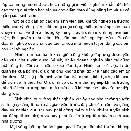
tập có mong muốn được học những giáo viên nghiêm khắc, đòi hỏi
cao trong quá trình học tập và cho điểm theo đúng năng lực và sự cố
gắng của sinh viên.
Thực tế đó dẫn tới các em sinh viên sau khi tốt nghiệp ra trường
thiếu các kỹ năng cần thiết trong cuộc sống, thiếu nền tảng kiến thức
chuyên môn và thiếu những kỹ năng thực hành và kinh nghiệm làm
việc, là nguyên nhân dẫn đến vấn nạn thất nghiệp. Hầu hết các
doanh nghiệp đều phải đào tạo lại nếu như muốn tuyển dụng các em
sau khi tốt nghiệp.
Nhiều em học hành khá, giỏi cũng không đáp ứng được yêu
cầu của nhà tuyển dụng. Vì vậy nhiều doanh nghiệp hiện tại cũng
mất lòng tin đối với nhiều cơ sở đào tạo. Nhiều em có việc là do
quan hệ của bố mẹ, gia đình chứ không phải do khả năng các em tự
tìm được. Một bộ phận sinh viên làm trái ngành, tiếp tục học lên cao
để trốn tránh thực tại. Gia đình có các em thất nghiệp khi ra trường
thì đổ lỗi cho trường học, nhà trường đổ lỗi cho các thầy cô trực tiếp
đứng lớp...
Sinh viên ra trường thất nghiệp vì vậy các nhà trường tuyển
sinh ngày càng ít hơn, các giáo viên trước đây chỉ có nhiệm vụ giảng
dạy và nghiên cứu thì nay phải gồng thêm trách nhiệm tuyển sinh
mà đáng lẽ cái nhiệm vụ này phải là của trung tâm tuyển sinh của
nhà trường.
Một vòng luẩn quẩn khó giải quyết được nếu nhà trường không