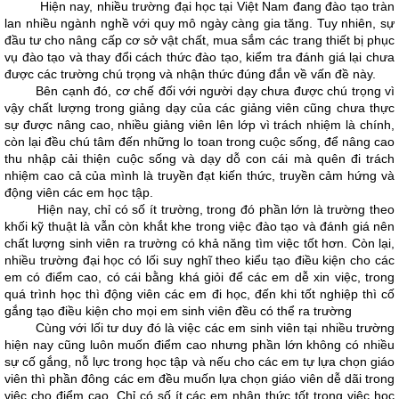
Hiện nay, nhiều trường đại học tại Việt Nam đang đào tạo tràn
lan nhiều ngành nghề với quy mô ngày càng gia tăng. Tuy nhiên, sự
đầu tư cho nâng cấp cơ sở vật chất, mua sắm các trang thiết bị phục
vụ đào tạo và thay đổi cách thức đào tạo, kiểm tra đánh giá lại chưa
được các trường chú trọng và nhận thức đúng đắn về vấn đề này.
Bên cạnh đó, cơ chế đối với người dạy chưa được chú trọng vì
vậy chất lượng trong giảng dạy của các giảng viên cũng chưa thực
sự được nâng cao, nhiều giảng viên lên lớp vì trách nhiệm là chính,
còn lại đều chú tâm đến những lo toan trong cuộc sống, để nâng cao
thu nhập cải thiện cuộc sống và dạy dỗ con cái mà quên đi trách
nhiệm cao cả của mình là truyền đạt kiến thức, truyền cảm hứng và
động viên các em học tập.
Hiện nay, chỉ có số ít trường, trong đó phần lớn là trường theo
khối kỹ thuật là vẫn còn khắt khe trong việc đào tạo và đánh giá nên
chất lượng sinh viên ra trường có khả năng tìm việc tốt hơn. Còn lại,
nhiều trường đại học có lối suy nghĩ theo kiểu tạo điều kiện cho các
em có điểm cao, có cái bằng khá giỏi để các em dễ xin việc, trong
quá trình học thì động viên các em đi học, đến khi tốt nghiệp thì cố
gắng tạo điều kiện cho mọi em sinh viên đều có thể ra trường
Cùng với lối tư duy đó là việc các em sinh viên tại nhiều trường
hiện nay cũng luôn muốn điểm cao nhưng phần lớn không có nhiều
sự cố gắng, nỗ lực trong học tập và nếu cho các em tự lựa chọn giáo
viên thì phần đông các em đều muốn lựa chọn giáo viên dễ dãi trong
việc cho điểm cao. Chỉ có số ít các em nhận thức tốt trong việc học