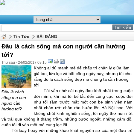
Tin Tức
BÀI ĐĂNG
Đâu là cách sống mà con người cần hướng
tới?
Thứ sáu - 24/02/2017 09:15
Không ai đủ mạnh mẽ để chấp trì chân lý giữa lắm
giả tạo, lừa lọc và bất công ngày nay, nhưng tôi cho
rằng đó là cách sống đẹp mà chúng ta cần hướng
tới
Tôi vẫn nhớ cái ngày đau khổ nhất trong cuộc
Đâu là cách
đời mình, khi mà tôi bế tắc đến cùng cực, cuộc đời
sống mà con
như tối sầm trước mắt một con bé sinh viên năm
người cần
nhất chân ướt chân ráo bước lên Hà Nội học. Với
hướng tới?
không chút kinh nghiệm sống, tôi ngây thơ non nớt
và trải qua không ít thăng trầm, những bước ngoặt, những cám dỗ,
cuốn tôi đi vào một mê cung lạc lối.
Tôi loay hoay với những khao khát nguyên sơ của một đứa trẻ