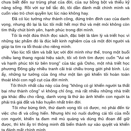
chưa biết đến sự trừng phạt của đời, của sự bồng bột và thiếu kỹ
năng sống. Rồi với sự bế tắc đó, tôi dần đánh mất chính mình và
cuốn vào trò chơi quyền lực lúc nào không hay.
Đã có lúc tưởng như thành công, đứng trên đỉnh cao của danh
vọng, nhưng đó lại là lúc tôi mất hết mọi thứ và mệt mỏi không còn
tìm thấy chút bình yên, hạnh phúc trong đời mình.
Tôi là một đứa thích đọc sách, đặc biệt là tâm lý và triết học vì
những tác phẩm đó là đúc kết kinh nghiệm của cả một đời người và
giúp ta tìm ra lối thoái cho riêng mình.
Vào lúc tối tăm và bất lực với đời mình như thế, trong một buổi
chiều lang thang ngoài hiệu sách, tôi vô tình tìm được cuốn "Vui vẻ
và hạnh phúc tới từ bên trong" của tác giả Osho, một nhà triết học
phương Đông gây nhiều tranh cãi trái chiều trong giới phê bình. Lúc
ấy, những tư tưởng của ông như một làn gió khiến tôi hoàn toàn
thoát khỏi con ngõ cụt của đời mình.
Tôi thích nhất câu này của ông "không có gì khiến người ta thất
bại như thành công" vì không chỉ ông, mà rất nhiều những nhà triết
gia khác đều cho rằng, danh vọng là thứ ảo ảnh khiến con nguời ta
phải trả giá đắt và hão huyền nhất trên đời.
Tôi như bừng tỉnh, thứ danh vọng tôi có được, nó phải đến từ
việc cho đi và cống hiến. Nhưng khi nó nuôi dưỡng cái tôi của mỗi
con người, khiến ta đam mê mù quáng và dùng thủ đoạn để giữ
được, thì khi ấy trí thông minh đã biến thành sự xảo quyệt và khiến
ta đánh mất chính mình.