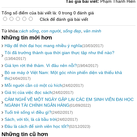
Tác giả bài viết:
Phạm Thanh Hiền
Tổng số điểm của bài viết là: 0 trong 0 đánh giá
Click để đánh giá bài viết
Từ khóa:
cách sống
,
con người
,
sống đẹp
,
văn minh
Những tin mới hơn
Hãy để thời đại học mang nhiều ý nghĩa
(10/03/2017)
Tôi đã trưởng thành qua thời gian thực tập như thế nào?
(13/04/2017)
Giá lợn rớt thê thảm. Vì đâu nên nỗi?
(19/04/2017)
Bỏ xe máy ở Việt Nam: Một góc nhìn phiến diện và thiếu khả
thi
(24/04/2017)
Mỗi người cần có một cú hích
(24/02/2017)
Giá trị của việc đọc sách
(24/02/2017)
CẢM NGHĨ VỀ MỘT NGÀY GẶP LẠI CÁC EM SINH VIÊN ĐẠI HỌC
NGÀNH TÀI CHÍNH NGÂN HÀNG
(01/09/2022)
Tuổi trẻ sống vì điều gì?
(24/02/2017)
Sách, với tôi, là cả bầu trời
(24/02/2017)
Đâu là cách để sinh viên học tốt?
(02/12/2023)
Những tin cũ hơn