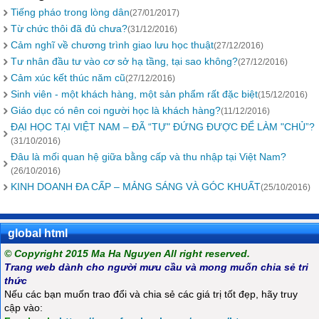
Tiếng pháo trong lòng dân
(27/01/2017)
Từ chức thôi đã đủ chưa?
(31/12/2016)
Cảm nghĩ về chương trình giao lưu học thuật
(27/12/2016)
Tư nhân đầu tư vào cơ sở hạ tầng, tại sao không?
(27/12/2016)
Cảm xúc kết thúc năm cũ
(27/12/2016)
Sinh viên - một khách hàng, một sản phẩm rất đặc biệt
(15/12/2016)
Giáo dục có nên coi người học là khách hàng?
(11/12/2016)
ĐẠI HỌC TẠI VIỆT NAM – ĐÃ “TỰ" ĐỨNG ĐƯỢC ĐỂ LÀM "CHỦ”?
(31/10/2016)
Đâu là mối quan hệ giữa bằng cấp và thu nhập tại Việt Nam?
(26/10/2016)
KINH DOANH ĐA CẤP – MẢNG SÁNG VÀ GÓC KHUẤT
(25/10/2016)
global html
© Copyright 2015 Ma Ha Nguyen All right reserved.
Trang web dành cho người mưu cầu và mong muốn chia sẻ tri
thức
Nếu các bạn muốn trao đổi và chia sẻ các giá trị tốt đẹp, hãy truy
cập vào: