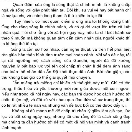
Quan điểm của ông là sống thật là chính mình, là không chấp
ngã và sống với giây phút hiện tại. Đôi khi, sự vui vẻ hay bất hạnh chỉ
là sự lựa chọ và chính lòng tham là thứ khiến ta lạc lối.
Tuy nhiên, có một quan điểm ở ông mà tôi không đồng tình.
Ông cho rằng sống là chính mình, và có gì đó vượt lên trên cả luật
nhân quả. Tôi cho rằng với xã hội ngày nay, nếu ta chỉ biết hành xử
theo ý muốn mà không quan tâm đến cảm nhận của người khác thì
ta không thể tồn tại.
Sống là cần sự hòa nhập, cần nghệ thuật, và trên hết phải biết
rèn giũa bản thân bình tĩnh trước mọi hoàn cảnh. Với vấn đề này, tôi
lại rất ngưỡng mộ cách sống của Gandhi, người đã đề xướng
nguyên lý bất bạo lực với tên gọi chấp trì chân lí để đem ánh sáng
cho toàn thể nhân dân Ấn Độ khỏi thực dân Anh. Bởi sân giận, oán
thù không bao giờ có thể giải quyết mọi chuyện.
"Ăn miếng trả miếng chỉ khiến cả thế giới này mù". Chỉ có tôn
trọng, thấu hiểu và yêu thương mới rèn giũa được một con người.
Nếu như trong xã hội ngày nay, các bạn trẻ được học cách hướng tới
chân thiện mỹ, và đối xử với nhau qua đạo đức và sự trung thực, thì
có lẽ rất nhiều tệ nạn và những vấn đề bức bối có thê được đẩy lùi.
Không ai đủ mạnh mẽ để chấp trì chân lý giữa lắm giả tạo, lừa
lọc và bất công ngày nay, nhưng tôi cho rằng đó là cách sống đẹp
mà chúng ta cần hướng tới để có một xã hội văn minh và cạnh tranh
lành mạnh.