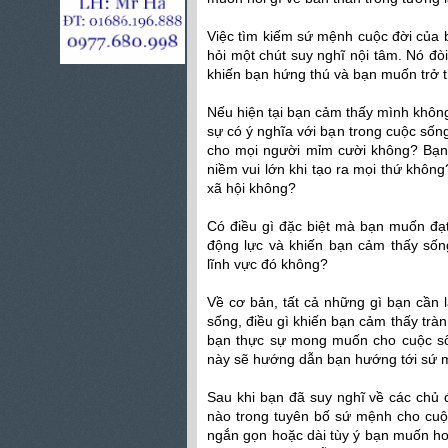
Việc tìm kiếm sứ mệnh cuộc đời của b
hỏi một chút suy nghĩ nội tâm. Nó đòi 
khiến bạn hứng thú và bạn muốn trở th
Nếu hiện tại bạn cảm thấy mình khôn
sự có ý nghĩa với bạn trong cuộc sốn
cho mọi người mỉm cười không? Bạn 
niềm vui lớn khi tạo ra mọi thứ khô
xã hội không?
Có điều gì đặc biệt mà bạn muốn đạ
động lực và khiến bạn cảm thấy số
lĩnh vực đó không?
Về cơ bản, tất cả những gì bạn cần l
sống, điều gì khiến bạn cảm thấy tràn 
bạn thực sự mong muốn cho cuộc số
này sẽ hướng dẫn bạn hướng tới sứ 
Sau khi bạn đã suy nghĩ về các chủ đ
nào trong tuyên bố sứ mệnh cho cuộ
ngắn gọn hoặc dài tùy ý bạn muốn hoặ