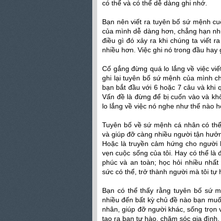
có thể và có thể dễ dàng ghi nhớ.
Bạn nên viết ra tuyên bố sứ mệnh cuộ
của mình dễ dàng hơn, chẳng hạn nh
điều gì đó xảy ra khi chúng ta viết r
nhiều hơn. Việc ghi nó trong đầu hay 
Cố gắng đừng quá lo lắng về việc viết
ghi lại tuyên bố sứ mệnh của mình ch
bạn bắt đầu với 6 hoặc 7 câu và khi 
Vấn đề là đừng để bị cuốn vào và kh
lo lắng về việc nó nghe như thế nào 
Tuyên bố về sứ mệnh cá nhân có thể 
và giúp đỡ càng nhiều người tận hưởn
Hoặc là truyền cảm hứng cho người 
vẹn cuộc sống của tôi. Hay có thể là
phúc và an toàn; học hỏi nhiều nhất 
sức có thể, trở thành người mà tôi tự
Bạn có thể thấy rằng tuyên bố sứ 
nhiều đến bất kỳ chủ đề nào bạn muố
nhân, giúp đỡ người khác, sống trọn
tạo ra bạn tự hào, chăm sóc gia đình,