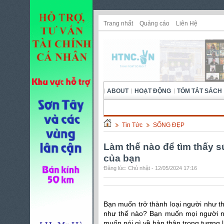
Trang nhất
Quảng cáo
Liên Hệ
ABOUT
HOẠT ĐỘNG
TÓM TẮT SÁCH
Tin Tức
SỐNG ĐẸP
Làm thế nào để tìm thấy 
của bạn
Đăng lúc: Chủ nhật - 12/05/2024 17:16
Bạn muốn trở thành loại người như 
như thế nào? Bạn muốn mọi người nó
muốn nói gì về bản thân trong tương l