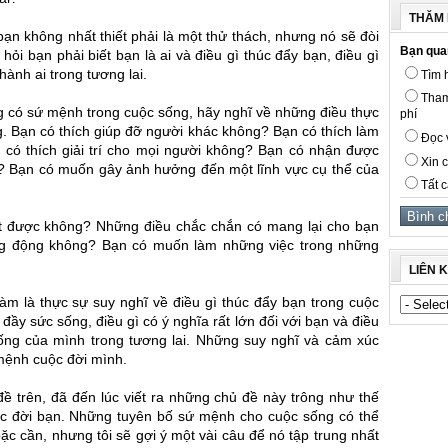
THĂM 
ạn không nhất thiết phải là một thử thách, nhưng nó sẽ đòi
Bạn qua
hỏi bạn phải biết bạn là ai và điều gì thúc đẩy bạn, điều gì
ành ai trong tương lai.
Tìm h
Tham
g có sứ mệnh trong cuộc sống, hãy nghĩ về những điều thực
phí
g. Bạn có thích giúp đỡ người khác không? Bạn có thích làm
Đọc v
có thích giải trí cho mọi người không? Bạn có nhận được
Xin c
ng? Bạn có muốn gây ảnh hưởng đến một lĩnh vực cụ thể của
Tất c
t được không? Những điều chắc chắn có mang lại cho bạn
ng động không? Bạn có muốn làm những việc trong những
LIÊN 
àm là thực sự suy nghĩ về điều gì thúc đẩy bạn trong cuộc
đầy sức sống, điều gì có ý nghĩa rất lớn đối với bạn và điều
ng của mình trong tương lai. Những suy nghĩ và cảm xúc
mệnh cuộc đời mình.
ề trên, đã đến lúc viết ra những chủ đề này trông như thế
c đời bạn. Những tuyên bố sứ mệnh cho cuộc sống có thể
c cần, nhưng tôi sẽ gợi ý một vài câu để nó tập trung nhất