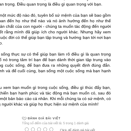
n trọng. Điều quan trọng là điều gì quan trọng với bạn.
ở một mức độ nào đó, tuyên bố sứ mệnh của bạn sẽ bao gồm
 quan đến họ như thế nào và nó ảnh hưởng đến họ như thế
n bản chất của con người - chúng ta muốn tác động đến người
iết rằng mình đã giúp ích cho người khác. Nhưng hãy xem
ộc đời có thể giúp bạn tập trung và hướng bạn tới nơi bạn
o.
sống thực sự có thể giúp bạn làm rõ điều gì là quan trọng
cố nó trong tâm trí bạn để bạn dành thời gian tập trung vào
ong cuộc sống, để bạn đưa ra những quyết định đúng đắn.
nh và để cuối cùng, bạn sống một cuộc sống mà bạn hạnh
ểu xem bạn muốn gì trong cuộc sống, điều gì thúc đẩy bạn,
ì khiến bạn hạnh phúc và tác động mà bạn muốn có, sau đó
 một bản báo cáo cá nhân. Khi mỗi chúng ta có sứ mệnh, có
 người khác và giúp họ thực hiện sứ mệnh của mình!
ĐÁNH GIÁ BÀI VIẾT
Tổng số điểm của bài viết là: 5 trong 1 đánh giá
Click để đánh giá bài viết