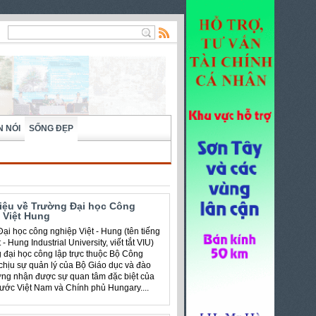
N NÓI
SỐNG ĐẸP
hiệu về Trường Đại học Công
 Việt Hung
ại học công nghiệp Việt - Hung (tên tiếng
 - Hung Industrial University, viết tắt VIU)
g đại học công lập trực thuộc Bộ Công
chịu sự quản lý của Bộ Giáo dục và đào
ờng nhận được sự quan tâm đặc biệt của
ước Việt Nam và Chính phủ Hungary....