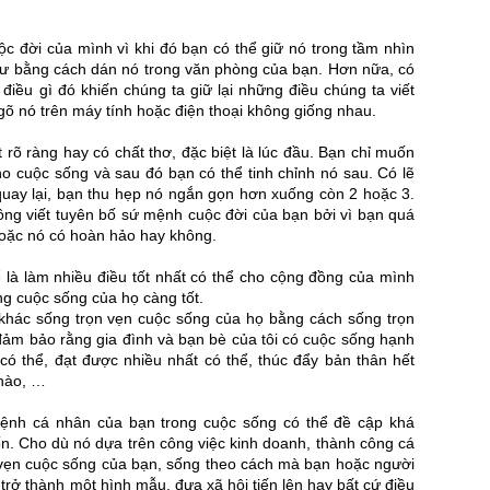
c đời của mình vì khi đó bạn có thể giữ nó trong tầm nhìn
ư bằng cách dán nó trong văn phòng của bạn. Hơn nữa, có
a điều gì đó khiến chúng ta giữ lại những điều chúng ta viết
gõ nó trên máy tính hoặc điện thoại không giống nhau.
 rõ ràng hay có chất thơ, đặc biệt là lúc đầu. Bạn chỉ muốn
o cuộc sống và sau đó bạn có thể tinh chỉnh nó sau. Có lẽ
quay lại, bạn thu hẹp nó ngắn gọn hơn xuống còn 2 hoặc 3.
ông viết tuyên bố sứ mệnh cuộc đời của bạn bởi vì bạn quá
hoặc nó có hoàn hảo hay không.
là làm nhiều điều tốt nhất có thể cho cộng đồng của mình
g cuộc sống của họ càng tốt.
khác sống trọn vẹn cuộc sống của họ bằng cách sống trọn
 đảm bảo rằng gia đình và bạn bè của tôi có cuộc sống hạnh
có thể, đạt được nhiều nhất có thể, thúc đẩy bản thân hết
 hào, …
mệnh cá nhân của bạn trong cuộc sống có thể đề cập khá
n. Cho dù nó dựa trên công việc kinh doanh, thành công cá
 vẹn cuộc sống của bạn, sống theo cách mà bạn hoặc người
 trở thành một hình mẫu, đưa xã hội tiến lên hay bất cứ điều