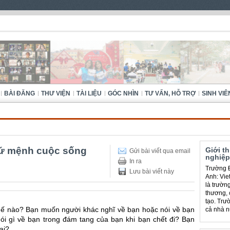
BÀI ĐĂNG
THƯ VIỆN
TÀI LIỆU
GÓC NHÌN
TƯ VẤN, HỖ TRỢ
SINH VIÊ
sứ mệnh cuộc sống
Giới t
Gửi bài viết qua email
nghiệp
In ra
Trường Đ
Lưu bài viết này
Anh: Viet
là trườn
thương, 
tạo. Trư
thế nào? Bạn muốn người khác nghĩ về bạn hoặc nói về bạn
cả nhà n
i gì về bạn trong đám tang của bạn khi bạn chết đi? Bạn
ai?