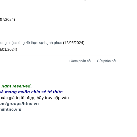
/07/2024)
rong cuộc sống để thực sự hạnh phúc
(12/05/2024)
2/01/2024)
+ Xem phản hồi
- Gửi phản hồi
right reserved.
à mong muốn chia sẻ tri thức
ác giá trị tốt đẹp, hãy truy cập vào:
com/groups/htnc.vn
m/htnc.vn
/