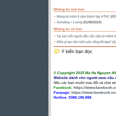
Những tin mới hơn
Mừng kỷ niệm 9 năm thành lập HTNC
(07
Donating = Loving
(01/06/2024)
Những tin cũ hơn
Tại sao mỗi người đều cần một sứ mệnh t
Điều gì tạo nên một cuộc sống tốt đẹp?
(1
Ý kiến bạn đọc
© Copyright 2015 Ma Ha Nguyen All 
Website dành cho người mưu cầu v
Nếu các bạn muốn trao đổi và chia sẻ c
Facebook:
https://www.facebook.
Fanpage:
https://www.facebook.co
Hotline: 0386.196.888