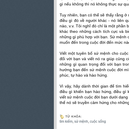
gì nếu không thì nó không thực sự qua
Tuy nhiên, bạn có thể sẽ thấy rằng 
điều gì đó về người khác - nó liên
nào, v.v. Tôi nghĩ đó chỉ là một phầ
khác theo những cách tích cực và b
những gì phù hợp với bạn. Sứ mệnh cu
muốn đến trong cuộc đời đến mức nà
Viết một tuyên bố sứ mệnh cho cuộc 
đối với bạn và viết nó ra giúp củng 
những gì quan trọng đối với bạn tr
hướng bạn đến sứ mệnh cuộc đời mì
phúc, tự hào và hào hứng.
Vì vậy, hãy dành thời gian để tìm hi
điều gì khiến bạn hào hứng, điều g
viết sứ mệnh cuộc đời bạn dưới dạng
thể nó sẽ truyền cảm hứng cho những
TỪ KHÓA:
tìm kiếm
,
sứ mệnh
,
cuộc sống