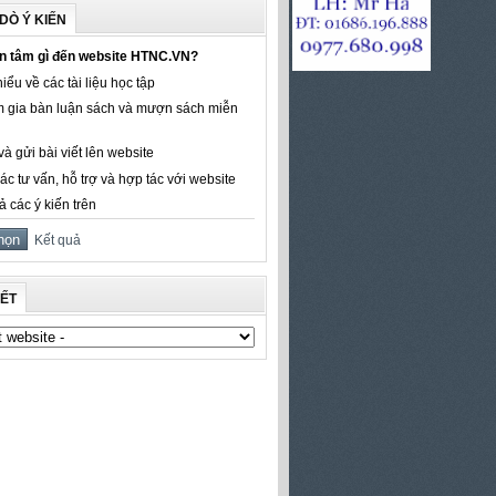
DÒ Ý KIẾN
n tâm gì đến website HTNC.VN?
iểu về các tài liệu học tập
 gia bàn luận sách và mượn sách miễn
à gửi bài viết lên website
ác tư vấn, hỗ trợ và hợp tác với website
ả các ý kiến trên
Kết quả
KẾT