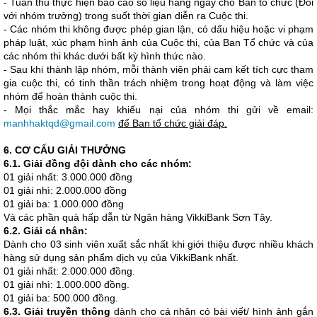
- Tuân thủ thực hiện báo cáo số liệu hằng ngày cho Ban tổ chức (Đối
với nhóm trưởng) trong suốt thời gian diễn ra Cuộc thi.
- Các nhóm thi không được phép gian lận, có dấu hiệu hoặc vi phạm
pháp luật, xúc phạm hình ảnh của Cuộc thi, của Ban Tổ chức và của
các nhóm thi khác dưới bất kỳ hình thức nào.
- Sau khi thành lập nhóm, mỗi thành viên phải cam kết tích cực tham
gia cuộc thi, có tinh thần trách nhiệm trong hoạt động và làm việc
nhóm để hoàn thành cuộc thi.
- Mọi thắc mắc hay khiếu nại của nhóm thi gửi về email:
manhhaktqd@gmail.com
để Ban tổ chức giải đáp.
6. CƠ CẤU GIẢI THƯỞNG
6.1. Giải đồng đội dành cho các nhóm:
01 giải nhất: 3.000.000 đồng
01 giải nhì: 2.000.000 đồng
01 giải ba: 1.000.000 đồng
Và các phần quà hấp dẫn từ Ngân hàng VikkiBank Sơn Tây.
6.2. Giải cá nhân:
Dành cho 03 sinh viên xuất sắc nhất khi giới thiệu được nhiều khách
hàng sử dụng sản phẩm dịch vụ của VikkiBank nhất.
01 giải nhất: 2.000.000 đồng.
01 giải nhì: 1.000.000 đồng.
01 giải ba: 500.000 đồng.
6.3. Giải truyền thông
dành cho cá nhân có bài viết/ hình ảnh gắn