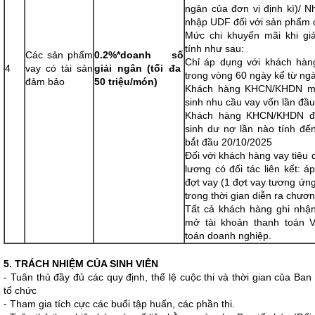
ngân của đơn vị định kì)/ 
nhập UDF đối với sản phẩm of
Mức chi khuyến mãi khi gi
tính như sau:
Các sản phẩm
0.2%*doanh số
Chỉ áp dụng với khách hàn
4
vay có tài sản
giải ngân (tối đa
trong vòng 60 ngày kể từ ngà
đảm bảo
50 triệu/món)
Khách hàng KHCN/KHDN mới
sinh nhu cầu vay vốn lần đầu 
Khách hàng KHCN/KHDN đã
sinh dư nợ lần nào tính đế
bắt đầu 20/10/2025
Đối với khách hàng vay tiêu 
lương có đối tác liên kết: 
đợt vay (1 đợt vay tương ứn
trong thời gian diễn ra chươn
Tất cả khách hàng ghi nhận
mở tài khoản thanh toán V
toán doanh nghiệp.
5. TRÁCH NHIỆM CỦA SINH VIÊN
- Tuân thủ đầy đủ các quy định, thể lệ cuộc thi và thời gian của Ban
tổ chức
- Tham gia tích cực các buổi tập huấn, các phần thi.