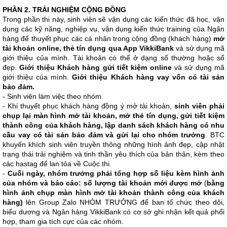
PHẦN 2. TRẢI NGHIỆM CỘNG ĐỒNG
Trong phần thi này, sinh viên sẽ vận dụng các kiến thức đã học, vận
dụng các kỹ năng, nghiệp vụ, vận dụng kiến thức training của Ngân
hàng để thuyết phục các cá nhân trong cộng đồng (khách hàng)
mở
tài khoản online, thẻ tín dụng qua App VikkiBank
và sử dụng mã
giới thiệu của mình. Tài khoản có thể ở dạng số thường hoặc số
đẹp.
Giới thiệu Khách hàng gửi tiết kiệm online
và sử dụng mã
giới thiệu của mình.
Giới thiệu Khách hàng vay vốn có tài sản
bảo đảm.
- Sinh viên làm việc theo nhóm.
- Khi thuyết phục khách hàng đồng ý mở tài khoản,
sinh viên phải
chụp lại màn hình mở tài khoản, mở thẻ tín dụng, gửi tiết kiệm
thành công của khách hàng, lập danh sách khách hàng có nhu
cầu vay có tài sản bảo đảm và gửi lại cho nhóm trưởng
. BTC
khuyến khích sinh viên truyền thông những hình ảnh đẹp, cập nhật
trạng thái trải nghiệm và tinh thần yêu thích của bản thân, kèm theo
các hastag để lan tỏa về Cuộc thi.
-
Cuối ngày, nhóm trưởng phải tổng hợp số liệu kèm hình ảnh
của nhóm và báo cáo: số lượng tài khoản mới được mở
(
bằng
hình ảnh chụp màn hình mở tài khoản thành công của khách
hàng)
lên Group Zalo NHÓM TRƯỞNG để ban tổ chức theo dõi,
biểu dương và Ngân hàng VikkiBank có cơ sở ghi nhận kết quả phối
hợp, tham gia tích cực của các nhóm.