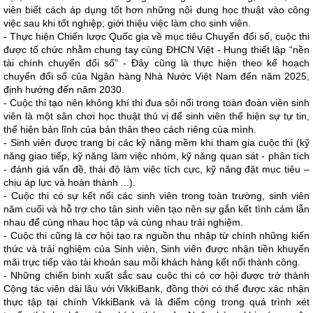
viên biết cách áp dụng tốt hơn những nội dung học thuật vào công
việc sau khi tốt nghiệp; giới thiệu việc làm cho sinh viên.
- Thực hiện Chiến lược Quốc gia về mục tiêu Chuyển đổi số, cuộc thi
được tổ chức nhằm chung tay cùng ĐHCN Việt - Hung thiết lập “nền
tài chính chuyển đổi số” - Đây cũng là thực hiện theo kế hoạch
chuyển đổi số của Ngân hàng Nhà Nước Việt Nam đến năm 2025,
định hướng đến năm 2030.
- Cuộc thi tạo nên không khí thi đua sôi nổi trong toàn đoàn viên sinh
viên là một sân chơi học thuật thú vị để sinh viên thể hiện sự tự tin,
thể hiện bản lĩnh của bản thân theo cách riêng của mình.
- Sinh viên được trang bị các kỹ năng mềm khi tham gia cuộc thi (kỹ
năng giao tiếp, kỹ năng làm việc nhóm, kỹ năng quan sát - phân tích
- đánh giá vấn đề, thái độ làm việc tích cực, kỹ năng đặt mục tiêu –
chịu áp lực và hoàn thành ...).
- Cuộc thi có sự kết nối các sinh viên trong toàn trường, sinh viên
năm cuối và hỗ trợ cho tân sinh viên tạo nên sự gắn kết tình cảm lẫn
nhau để cùng nhau học tập và cùng nhau trải nghiệm.
- Cuộc thi cũng là cơ hội tạo ra nguồn thu nhập từ chính những kiến
thức và trải nghiệm của Sinh viên, Sinh viên được nhận tiền khuyến
mãi trực tiếp vào tài khoản sau mỗi khách hàng kết nối thành công.
- Những chiến binh xuất sắc sau cuộc thi có cơ hội được trở thành
Cộng tác viên dài lâu với VikkiBank, đồng thời có thể được xác nhận
thực tập tại chính VikkiBank và là điểm cộng trong quá trình xét