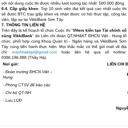
với nội dung cuộc thi được nhiều lượt tương tác nhất: 500.000 đồng.
6.4. Cấp giấy khen
: Top 10 sinh viên đạt kết quả cao nhất cuộc thi
sẽ được BTC trao giấy khen và nhận được cơ hội thực tập, cộng tác
viên, tập sự tại VikkiBank Sơn Tây.
7. THÔNG TIN LIÊN HỆ
Trên đây là kế hoạch tổ chức Cuộc thi “
VHers kiến tạo Tài chính số
cùng VikkiBank
” do Liên chi đoàn QT,NH&KT ĐHCN Việt - Hung tổ
chức, phối hợp cùng Khoa Quản trị - Ngân hàng và VikkiBank Sơn
Tây cùng tiến hành thực hiện. Mọi thắc mắc có thể gửi mail về địa
chỉ:
manhhaktqd@gmail.com
hoặc liên hệ qua số hotline:
0386.196.888 (Thầy Hà).
Nơi gửi:
LIÊN CHI
- Đoàn trường ĐHCN Việt –
Hung
- Phòng CTSV để báo cáo
- Chi bộ QT-NH
- Lưu LCĐ
Nguyễ