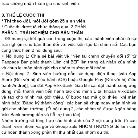
trao chứng nhận tham gia cho sinh viên.
3. THỂ LỆ CUỘC THI
* Thi theo đội, mỗi đội gồm 25 sinh viên.
* Cuộc thi được tổ chức thông qua: 2 PHẦN
PHẦN 1. TRẢI NGHIỆM CHO BẢN THÂN
- Để mang lại kết quả cao trong cuộc thi, các thành viên phải có sự
trải nghiệm cho bản thân đối với việc kiến tạo tài chính số. Các bạn
cùng thực hiện 2 nội dung sau:
+ Nội dung 1: Chia sẻ bài viết về “Nền tài chính chuyển đổi số” từ
Fanpage Ban phát thanh Liên chi BEF lên trang cá nhân của mình
và chụp lại màn hình gửi cho nhóm trưởng mỗi nhóm.
+ Nội dung 2: Sinh viên hướng dẫn sử dụng điện thoại [vào App
Store (Đối với hệ điều hành iOS) hoặc Google Play (Đối với hệ điều
hành Androi)], cài đặt App VikkiBank. Sau khi cài đặt thành công ứng
dụng, mỗi thành viên tiến hành tạo cho mình 1 tài khoản VikkiBank
và tạo cho mình mã giới thiệu. Ở bước tạo mã giới thiệu, khi màn
hình báo: “Đăng ký thành công”, các bạn sẽ chụp ngay màn hình và
gửi cho nhóm trưởng. (Ở nội dung 2, các nhóm sẽ được Ngân hàng
VikkiBank hướng dẫn và hỗ trợ thao tác).
Nhóm trưởng sẽ tổng hợp các hình ảnh của 2 nội dung trên từ các
thành viên nhóm và gửi về Group zalo NHÓM TRƯỞNG để làm căn
cứ hoàn thành xong phần thi thứ nhất của nhóm dự thi.