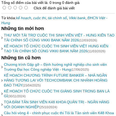
Tổng số điểm của bài viết là: 0 trong 0 đánh giá
Click để đánh giá bài viết
Từ khóa:
kế hoạch
,
cuộc thi
,
tài chính số
,
Vikki bank
,
ĐHCN Việt -
Hung
Những tin mới hơn
THƯ MỜI TÀI TRỢ CUỘC THI SINH VIÊN VIỆT - HUNG KIẾN TẠO
TÀI CHÍNH SỐ CÙNG VIKKI BANK NĂM 2026
(12/03/2026)
KẾ HOẠCH TỔ CHỨC CUỘC THI SINH VIÊN VIỆT HUNG KIẾN
TẠO TÀI CHÍNH SỐ CÙNG VIKKI BANK NĂM 2026
(11/03/2026)
Những tin cũ hơn
Chương trình Gặp gỡ – Định hướng nghề nghiệp cho sinh viên
Trường Đại học Công nghiệp Việt - Hung
(17/06/2025)
KẾ HOẠCH CHƯƠNG TRÌNH FUTURE BANKER – NHÀ NGÂN
HÀNG TƯƠNG LAI VỚI TECHCOMBANK CHI NHÁNH HOÀNG
ĐẠO THÚY
(15/04/2025)
KẾ HOẠCH TỔ CHỨC CUỘC THI GIÁNG SINH TRONG BẠN LÀ
GÌ
(30/11/2024)
TỌA ĐÀM TÂN SINH VIÊN K48 KHOA QUẢN TRỊ - NGÂN HÀNG
VỚI DOANH NGHIỆP
(25/10/2024)
Câu hỏi vòng 4 - chinh phục cuộc thi Tôi là Tân sinh viên K48 Khoa