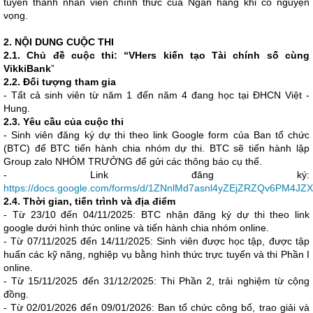
tuyển thành nhân viên chính thức của Ngân hàng khi có nguyện
vọng.
2. NỘI DUNG CUỘC THI
2.1. Chủ đề cuộc thi: “VHers kiến tạo Tài chính số cùng
VikkiBank
”
2.2. Đối tượng tham gia
- Tất cả sinh viên từ năm 1 đến năm 4 đang học tại ĐHCN Việt -
Hung.
2.3. Yêu cầu của cuộc thi
- Sinh viên đăng ký dự thi theo link Google form của Ban tổ chức
(BTC) để BTC tiến hành chia nhóm dự thi. BTC sẽ tiến hành lập
Group zalo NHÓM TRƯỞNG để gửi các thông báo cụ thể.
- Link đăng ký:
https://docs.google.com/forms/d/1ZNnlMd7asnl4yZEjZRZQv6PM4JZ
2.4. Thời gian, tiến trình và địa điểm
- Từ 23/10 đến 04/11/2025: BTC nhận đăng ký dự thi theo link
google dưới hình thức online và tiến hành chia nhóm online.
- Từ 07/11/2025 đến 14/11/2025: Sinh viên được học tập, được tập
huấn các kỹ năng, nghiệp vụ bằng hình thức trực tuyến và thi Phần I
online.
- Từ 15/11/2025 đến 31/12/2025: Thi Phần 2, trải nghiệm từ cộng
đồng.
- Từ 02/01/2026 đến 09/01/2026: Ban tổ chức công bố, trao giải và