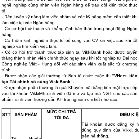
nghề nghiệp cùng nhân viên Ngân hàng để trau dồi kiến thức thực
tế.
- Rèn luyện kỹ năng làm việc nhóm và các kỹ năng mềm cần thiết khi
làm việc tại các Ngân hàng.
- Có cơ hội thử thách và khẳng định bản thân trong hoạt động Ngân
hàng.
- Có thêm kinh nghiệm thực tế bổ sung vào CV xin việc sau khi tốt
nghiệp và tìm kiếm việc làm.
- Có cơ hội trở thành thực tập sinh tại VikkiBank hoặc được tuyển
thẳng thành nhân viên chính thức ngay sau khi tốt nghiệp từ Đại học
Công nghiệp Việt - Hung đối với các sinh viên xuất sắc từ chương
trình.
- Được nhận các giải thưởng từ Ban tổ chức cuộc thi
“VHers kiến
tạo Tài chính số cùng VikkiBank”.
- Được nhận phần thưởng là quà Khuyến mãi bằng tiền mặt trực tiếp
vào tài khoản VikkiME sinh viên đã mở và tạo mã NGT cho các sản
phẩm sinh viên hướng dẫn KH trải nghiệm chi tiết như sau:
MỨC CHI TRẢ
STT
SẢN PHẨM
ĐIỀU KIỆ
TỐI ĐA
Tài khoản được đăng ký m
đúng quy định của Vikki, 
trên hệ thống.
Tài khoản