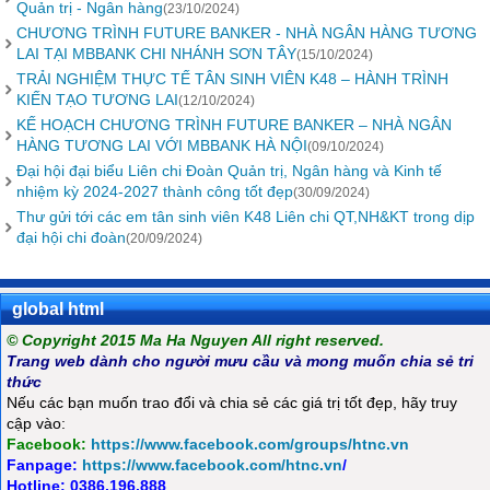
Quản trị - Ngân hàng
(23/10/2024)
CHƯƠNG TRÌNH FUTURE BANKER - NHÀ NGÂN HÀNG TƯƠNG
LAI TẠI MBBANK CHI NHÁNH SƠN TÂY
(15/10/2024)
TRẢI NGHIỆM THỰC TẾ TÂN SINH VIÊN K48 – HÀNH TRÌNH
KIẾN TẠO TƯƠNG LAI
(12/10/2024)
KẾ HOẠCH CHƯƠNG TRÌNH FUTURE BANKER – NHÀ NGÂN
HÀNG TƯƠNG LAI VỚI MBBANK HÀ NỘI
(09/10/2024)
Đại hội đại biểu Liên chi Đoàn Quản trị, Ngân hàng và Kinh tế
nhiệm kỳ 2024-2027 thành công tốt đẹp
(30/09/2024)
Thư gửi tới các em tân sinh viên K48 Liên chi QT,NH&KT trong dịp
đại hội chi đoàn
(20/09/2024)
global html
© Copyright 2015 Ma Ha Nguyen All right reserved.
Trang web dành cho người mưu cầu và mong muốn chia sẻ tri
thức
Nếu các bạn muốn trao đổi và chia sẻ các giá trị tốt đẹp, hãy truy
cập vào:
Facebook:
https://www.facebook.com/groups/htnc.vn
Fanpage:
https://www.facebook.com/htnc.vn
/
Hotline: 0386.196.888