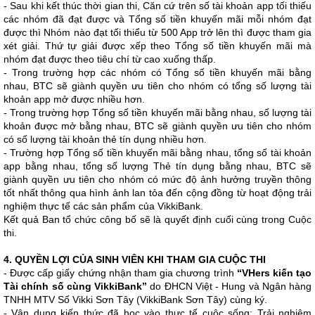
- Sau khi kết thúc thời gian thi, Căn cứ trên số tài khoản app tối thiếu
các nhóm đã đạt được và Tổng số tiền khuyến mãi mỗi nhóm đạt
được thì Nhóm nào đạt tối thiểu từ 500 App trở lên thì được tham gia
xét giải. Thứ tự giải được xếp theo Tổng số tiền khuyến mãi mà
nhóm đạt được theo tiêu chí từ cao xuống thấp.
- Trong trường hợp các nhóm có Tổng số tiền khuyến mãi bằng
nhau, BTC sẽ giành quyền ưu tiên cho nhóm có tổng số lượng tài
khoản app mở được nhiều hơn.
- Trong trường hợp Tổng số tiền khuyến mãi bằng nhau, số lượng tài
khoản được mở bằng nhau, BTC sẽ giành quyền ưu tiên cho nhóm
có số lượng tài khoản thẻ tín dụng nhiều hơn.
- Trường hợp Tổng số tiền khuyến mãi bằng nhau, tổng số tài khoản
app bằng nhau, tổng số lượng Thẻ tín dụng bằng nhau, BTC sẽ
giành quyền ưu tiên cho nhóm có mức độ ảnh hưởng truyền thông
tốt nhất thông qua hình ảnh lan tỏa đến cộng đồng từ hoạt động trải
nghiệm thực tế các sản phẩm của VikkiBank.
Kết quả Ban tổ chức công bố sẽ là quyết định cuối cùng trong Cuộc
thi.
4. QUYỀN LỢI CỦA SINH VIÊN KHI THAM GIA CUỘC THI
- Được cấp giấy chứng nhận tham gia chương trình
“VHers kiến tạo
Tài chính số cùng VikkiBank”
do ĐHCN Việt - Hung và Ngân hàng
TNHH MTV Số Vikki Sơn Tây (VikkiBank Sơn Tây) cùng ký.
- Vận dụng kiến thức đã học vào thực tế cuộc sống; Trải nghiệm