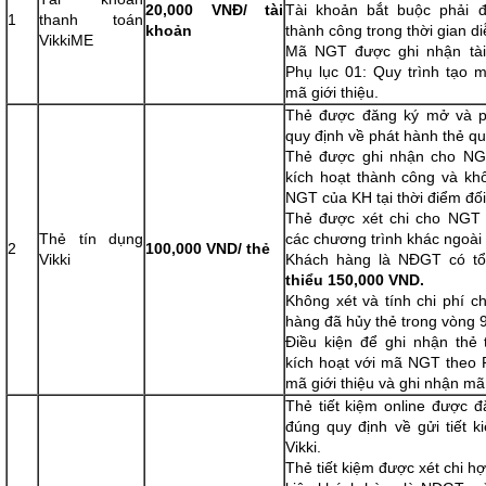
20,000 VNĐ/ tài
Tài khoản bắt buộc phải
1
thanh toán
khoản
thành công trong thời gian di
VikkiME
Mã NGT được ghi nhận tài
Phụ lục 01: Quy trình tạo m
mã giới thiệu.
Thẻ được đăng ký mở và p
quy định về phát hành thẻ qu
Thẻ được ghi nhận cho NGT
kích hoạt thành công và k
NGT của KH tại thời điểm đối
Thẻ được xét chi cho NGT 
Thẻ tín dụng
các chương trình khác ngoài 
2
100,000 VND/ thẻ
Vikki
Khách hàng là NĐGT có tổ
thiểu 150,000 VND.
Không xét và tính chi phí 
hàng đã hủy thẻ trong vòng 9
Điều kiện để ghi nhận thẻ 
kích hoạt với mã NGT theo P
mã giới thiệu và ghi nhận mã 
Thẻ tiết kiệm online được 
đúng quy định về gửi tiết 
Vikki.
Thẻ tiết kiệm được xét chi hợ