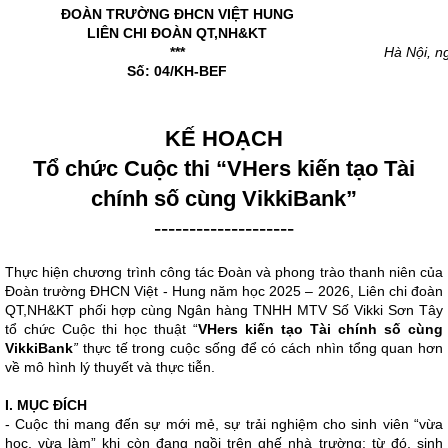
ĐOÀN TRƯỜNG ĐHCN VIỆT HUNG
LIÊN CHI ĐOÀN QT,NH&KT
***
Hà Nội, n
Số: 04/KH-BEF
KẾ HOẠCH
Tổ chức Cuộc thi “VHers kiến tạo Tài
chính số cùng VikkiBank”
--------------------
Thực hiện chương trình công tác Đoàn và phong trào thanh niên của
Đoàn trường ĐHCN Việt - Hung năm học 2025 – 2026, Liên chi đoàn
QT,NH&KT phối hợp cùng Ngân hàng TNHH MTV Số Vikki Sơn Tây
tổ chức Cuộc thi học thuật “
VHers kiến tạo Tài chính số cùng
VikkiBank
”
thực tế trong cuộc sống để có cách nhìn tổng quan hơn
về mô hình lý thuyết và thực tiễn.
I. MỤC ĐÍCH
- Cuộc thi mang đến sự mới mẻ, sự trải nghiệm cho sinh viên “vừa
học, vừa làm” khi còn đang ngồi trên ghế nhà trường; từ đó, sinh