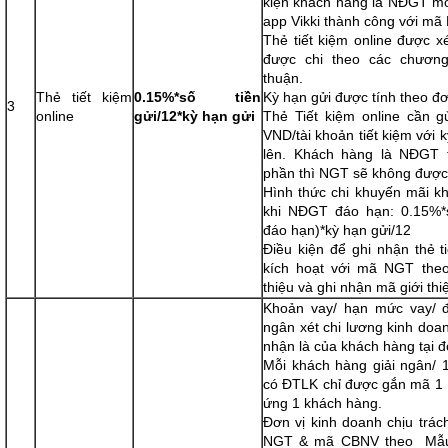
kiện khách hàng là NĐGT mở 
app Vikki thành công với mã
Thẻ tiết kiệm online được 
được chi theo các chương
thuận.
Thẻ tiết kiệm
0.15%*số tiền
Kỳ hạn gửi được tính theo đơ
3
online
gửi/12*kỳ hạn gửi
Thẻ Tiết kiệm online cần gử
VND/tài khoản tiết kiệm với k
lên. Khách hàng là NĐGT t
phần thì NGT sẽ không được
Hình thức chi khuyến mãi kh
khi NĐGT đáo hạn: 0.15%*số
đáo hạn)*kỳ hạn gửi/12
Điều kiện để ghi nhận thẻ t
kích hoạt với mã NGT theo
thiệu và ghi nhận mã giới thi
Khoản vay/ hạn mức vay/ 
ngân xét chi lương kinh doa
nhận là của khách hàng tại đ
Mỗi khách hàng giải ngân/ 
có ĐTLK chỉ được gắn mã 1 
ứng 1 khách hàng.
Đơn vị kinh doanh chịu trá
NGT & mã CBNV theo Mẫu 