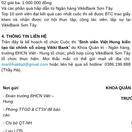
02 giải ba: 1.000.000 đồng
Và các phần quà hấp dẫn từ Ngân hàng VikkiBank Sơn Tây.
Top 10 sinh viên đạt kết quả cao nhất cuộc thi sẽ được BTC trao giấy
khen và nhận được cơ hội thực tập, cộng tác viên, tập sự tại
VikkiBank Sơn Tây.
4. THÔNG TIN LIÊN HỆ
Trên đây là kế hoạch tổ chức Cuộc thi “
Sinh viên Việt Hung kiến
tạo tài chính số cùng Vikki Bank
” do Khoa Quản trị - Ngân hàng,
trường ĐHCN Việt - Hung tổ chức, phối hợp cùng VikkiBank Sơn Tây
tổ chức thực hiện. Mọi thắc mắc có thể gửi mail về địa chỉ:
manhhaktqd@gmail.com
hoặc liên hệ qua số hotline: 0386.196.888
(Thầy Hà).
Nơi gửi:
KHOA QUẢN 
- Đoàn trường ĐHCN Việt –
TRƯ
Hung
- Phòng TTGD & CTSV để báo
cáo
- Chi bộ QT-NH
- Lưu LCĐ