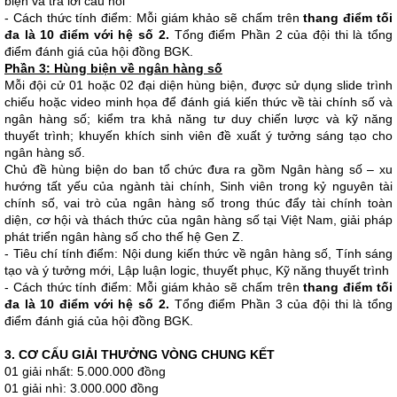
biện và trả lời câu hỏi
- Cách thức tính điểm: Mỗi giám khảo sẽ chấm trên
thang điểm tối
đa là 10 điểm với hệ số 2.
Tổng điểm Phần 2 của đội thi là tổng
điểm đánh giá của hội đồng BGK.
Phần 3: Hùng biện về ngân hàng số
Mỗi đội cử 01 hoặc 02 đại diện hùng biện, được sử dụng slide trình
chiếu hoặc video minh họa để đánh giá kiến thức về tài chính số và
ngân hàng số; kiểm tra khả năng tư duy chiến lược và kỹ năng
thuyết trình; khuyến khích sinh viên đề xuất ý tưởng sáng tạo cho
ngân hàng số.
Chủ đề hùng biện do ban tổ chức đưa ra gồm Ngân hàng số – xu
hướng tất yếu của ngành tài chính, Sinh viên trong kỷ nguyên tài
chính số, vai trò của ngân hàng số trong thúc đẩy tài chính toàn
diện, cơ hội và thách thức của ngân hàng số tại Việt Nam, giải pháp
phát triển ngân hàng số cho thế hệ Gen Z.
- Tiêu chí tính điểm: Nội dung kiến thức về ngân hàng số, Tính sáng
tạo và ý tưởng mới, Lập luận logic, thuyết phục, Kỹ năng thuyết trình
- Cách thức tính điểm: Mỗi giám khảo sẽ chấm trên
thang điểm tối
đa là 10 điểm với hệ số 2.
Tổng điểm Phần 3 của đội thi là tổng
điểm đánh giá của hội đồng BGK.
3. CƠ CẤU GIẢI THƯỞNG VÒNG CHUNG KẾT
01 giải nhất: 5.000.000 đồng
01 giải nhì: 3.000.000 đồng