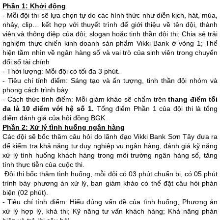
Phần 1: Khởi động
- Mỗi đội thi sẽ lựa chọn tự do các hình thức như diễn kịch, hát, múa,
nhảy, clip… kết hợp với thuyết trình để giới thiệu về tên đội, thành
viên và thông điệp của đội; slogan hoặc tinh thần đội thi; Chia sẻ trải
nghiệm thực chiến kinh doanh sản phẩm Vikki Bank ở vòng 1; Thể
hiện tầm nhìn về ngân hàng số và vai trò của sinh viên trong chuyển
đổi số tài chính
- Thời lượng: Mỗi đội có tối đa 3 phút.
- Tiêu chí tính điểm: Sáng tạo và ấn tượng, tinh thần đội nhóm và
phong cách trình bày
- Cách thức tính điểm: Mỗi giám khảo sẽ chấm trên
thang điểm tối
đa là 10 điểm với hệ số 1.
Tổng điểm Phần 1 của đội thi là tổng
điểm đánh giá của hội đồng BGK.
Phần 2: Xử lý tình huống ngân hàng
Các đội sẽ bốc thăm câu hỏi do lãnh đạo Vikki Bank Sơn Tây đưa ra
để kiểm tra khả năng tư duy nghiệp vụ ngân hàng, đánh giá kỹ năng
xử lý tình huống khách hàng trong môi trường ngân hàng số, tăng
tính thực tiễn của cuộc thi.
Đội thi bốc thăm tình huống, mỗi đội có 03 phút chuẩn bị, có 05 phút
trình bày phương án xử lý, ban giám khảo có thể đặt câu hỏi phản
biện (02 phút).
- Tiêu chí tính điểm: Hiểu đúng vấn đề của tình huống, Phương án
xử lý hợp lý, khả thi; Kỹ năng tư vấn khách hàng; Khả năng phản