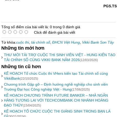
PGS.TS
Tổng số điểm của bài viết là: 0 trong 0 đánh giá
Click để đánh giá bài viết
Từ khóa:
cuộc thi
,
tài chính số
,
ĐHCN Việt Hung
,
Vikki Bank Sơn Tây
Những tin mới hơn
THƯ MỜI TÀI TRỢ CUỘC THI SINH VIÊN VIỆT - HUNG KIẾN TẠO
TÀI CHÍNH SỐ CÙNG VIKKI BANK NĂM 2026
(12/03/2026)
Những tin cũ hơn
KẾ HOẠCH Tổ chức Cuộc thi VHers kiến tạo Tài chính số cùng
VikkiBank
(22/10/2025)
Chương trình Gặp gỡ – Định hướng nghề nghiệp cho sinh viên
Trường Đại học Công nghiệp Việt - Hung
(17/06/2025)
KẾ HOẠCH CHƯƠNG TRÌNH FUTURE BANKER – NHÀ NGÂN
HÀNG TƯƠNG LAI VỚI TECHCOMBANK CHI NHÁNH HOÀNG
ĐẠO THÚY
(15/04/2025)
KẾ HOẠCH TỔ CHỨC CUỘC THI GIÁNG SINH TRONG BẠN LÀ
GÌ
(30/11/2024)