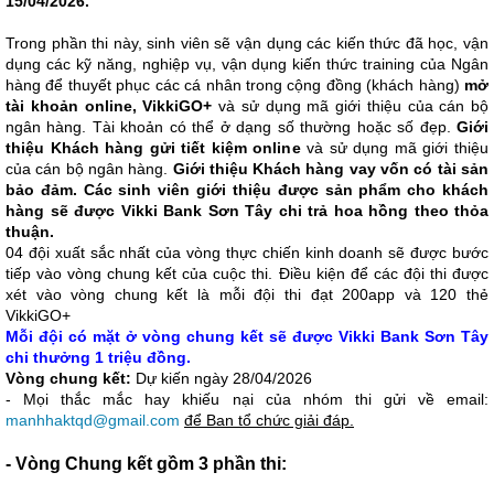
15/04/2026.
Trong phần thi này, sinh viên sẽ vận dụng các kiến thức đã học, vận
dụng các kỹ năng, nghiệp vụ, vận dụng kiến thức training của Ngân
hàng để thuyết phục các cá nhân trong cộng đồng (khách hàng)
mở
tài khoản online, VikkiGO+
và sử dụng mã giới thiệu của cán bộ
ngân hàng. Tài khoản có thể ở dạng số thường hoặc số đẹp.
Giới
thiệu Khách hàng gửi tiết kiệm online
và sử dụng mã giới thiệu
của cán bộ ngân hàng.
Giới thiệu Khách hàng vay vốn có tài sản
bảo đảm. Các sinh viên giới thiệu được sản phẩm cho khách
hàng sẽ được Vikki Bank Sơn Tây chi trả hoa hồng theo thỏa
thuận.
04 đội xuất sắc nhất của vòng thực chiến kinh doanh sẽ được bước
tiếp vào vòng chung kết của cuộc thi. Điều kiện để các đội thi được
xét vào vòng chung kết là mỗi đội thi đạt 200app và 120 thẻ
VikkiGO+
Mỗi đội có mặt ở vòng chung kết sẽ được Vikki Bank Sơn Tây
chi thưởng 1 triệu đồng.
Vòng chung kết:
Dự kiến ngày 28/04/2026
- Mọi thắc mắc hay khiếu nại của nhóm thi gửi về email:
manhhaktqd@gmail.com
để Ban tổ chức giải đáp.
- Vòng Chung kết gồm 3 phần thi: