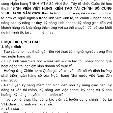
cùng
Ngân hàng TNHH MTV Số Vikki Sơn Tây tổ chức Cuộc thi học
thuật “
SINH VIÊN VIỆT HUNG KIẾN TẠO TÀI CHÍNH SỐ CÙNG
VIKKI BANK NĂM 2026
”
thực tế trong cuộc sống để có cái nhìn thực
tế hơn về nghề nghiệp trong lĩnh vực kinh tế, tài chính – ngân hàng,
nâng cao kỹ năng tư duy, kỹ năng kinh doanh, kỹ năng giao tiếp với
khách hàng và khả năng thích ứng với xu thế chuyển đổi số của khối
ngành kinh tế, tài chính hiện nay
I. MỤC ĐÍCH, YÊU CẦU
1. Mục đích
- Tạo sân chơi học thuật gắn liền với thực tiễn nghề nghiệp trong lĩnh
vực ngân hàng số.
- Giúp sinh viên “vừa học – vừa làm – vừa tạo thu nhập” thông qua
hoạt động trải nghiệm kinh doanh số thực tế.
- Hưởng ứng Chiến lược Quốc gia về chuyển đổi số và định hướng
phát triển ngân hàng số của Ngân hàng Nhà nước Việt Nam đến
năm 2030.
- Rèn luyện kỹ năng mềm cho sinh viên như Kỹ năng giao tiếp, Kỹ
năng tư vấn tài chính, Kỹ năng làm việc nhóm, Kỹ năng xử lý tình
huống, Kỹ năng thuyết trình – phản biện
- Tạo cơ hội thực tập, cộng tác viên và tuyển dụng chính thức tại
VikkiBank cho sinh viên xuất sắc
2. Yêu cầu