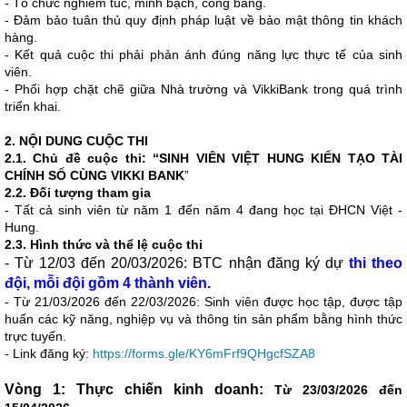
- Tổ chức nghiêm túc, minh bạch, công bằng.
- Đảm bảo tuân thủ quy định pháp luật về bảo mật thông tin khách
hàng.
- Kết quả cuộc thi phải phản ánh đúng năng lực thực tế của sinh
viên.
- Phối hợp chặt chẽ giữa Nhà trường và VikkiBank trong quá trình
triển khai.
2. NỘI DUNG CUỘC THI
2.1. Chủ đề cuộc thi: “SINH VIÊN VIỆT HUNG KIẾN TẠO TÀI
CHÍNH SỐ CÙNG VIKKI BANK
”
2.2. Đối tượng tham gia
- Tất cả sinh viên từ năm 1 đến năm 4 đang học tại ĐHCN Việt -
Hung.
2.3.
Hình thức và thể lệ cuộc thi
- Từ 12/03 đến 20/03/2026: BTC nhận đăng ký dự
thi theo
đội, mỗi đội gồm 4 thành viên.
- Từ 21/03/2026 đến 22/03/2026: Sinh viên được học tập, được tập
huấn các kỹ năng, nghiệp vụ và thông tin sản phẩm bằng hình thức
trực tuyến.
- Link đăng ký:
https://forms.gle/KY6mFrf9QHgcfSZA8
Vòng 1: Thực chiến kinh doanh:
Từ 23/03/2026 đến