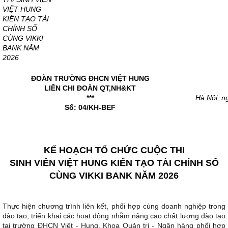
VIỆT HUNG
KIẾN TẠO TÀI
CHÍNH SỐ
CÙNG VIKKI
BANK NĂM
2026
ĐOÀN TRƯỜNG ĐHCN VIỆT HUNG
LIÊN CHI ĐOÀN QT,NH&KT
***
Hà Nội, n
Số: 04/KH-BEF
KẾ HOẠCH TỔ CHỨC CUỘC THI
SINH VIÊN VIỆT HUNG KIẾN TẠO TÀI CHÍNH SỐ
CÙNG VIKKI BANK NĂM 2026
Thực hiện chương trình liên kết, phối hợp cùng doanh nghiệp trong
đào tạo, triển khai các hoạt động nhằm nâng cao chất lượng đào tạo
tại trường ĐHCN Việt - Hung, Khoa Quản trị - Ngân hàng phối hợp