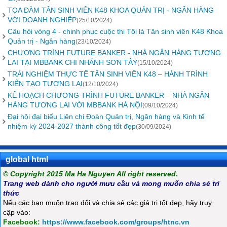
TỌA ĐÀM TÂN SINH VIÊN K48 KHOA QUẢN TRỊ - NGÂN HÀNG
VỚI DOANH NGHIỆP
(25/10/2024)
Câu hỏi vòng 4 - chinh phục cuộc thi Tôi là Tân sinh viên K48 Khoa
Quản trị - Ngân hàng
(23/10/2024)
CHƯƠNG TRÌNH FUTURE BANKER - NHÀ NGÂN HÀNG TƯƠNG
LAI TẠI MBBANK CHI NHÁNH SƠN TÂY
(15/10/2024)
TRẢI NGHIỆM THỰC TẾ TÂN SINH VIÊN K48 – HÀNH TRÌNH
KIẾN TẠO TƯƠNG LAI
(12/10/2024)
KẾ HOẠCH CHƯƠNG TRÌNH FUTURE BANKER – NHÀ NGÂN
HÀNG TƯƠNG LAI VỚI MBBANK HÀ NỘI
(09/10/2024)
Đại hội đại biểu Liên chi Đoàn Quản trị, Ngân hàng và Kinh tế
nhiệm kỳ 2024-2027 thành công tốt đẹp
(30/09/2024)
global html
© Copyright 2015 Ma Ha Nguyen All right reserved.
Trang web dành cho người mưu cầu và mong muốn chia sẻ tri
thức
Nếu các bạn muốn trao đổi và chia sẻ các giá trị tốt đẹp, hãy truy
cập vào:
Facebook:
https://www.facebook.com/groups/htnc.vn