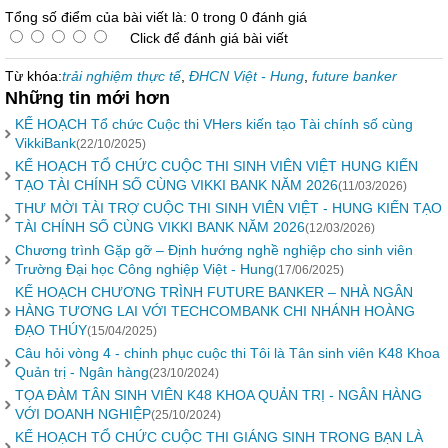
Tổng số điểm của bài viết là: 0 trong 0 đánh giá
Click để đánh giá bài viết
Từ khóa:
trải nghiệm thực tế
,
ĐHCN Việt - Hung
,
future banker
Những tin mới hơn
KẾ HOẠCH Tổ chức Cuộc thi VHers kiến tạo Tài chính số cùng
VikkiBank
(22/10/2025)
KẾ HOẠCH TỔ CHỨC CUỘC THI SINH VIÊN VIỆT HUNG KIẾN
TẠO TÀI CHÍNH SỐ CÙNG VIKKI BANK NĂM 2026
(11/03/2026)
THƯ MỜI TÀI TRỢ CUỘC THI SINH VIÊN VIỆT - HUNG KIẾN TẠO
TÀI CHÍNH SỐ CÙNG VIKKI BANK NĂM 2026
(12/03/2026)
Chương trình Gặp gỡ – Định hướng nghề nghiệp cho sinh viên
Trường Đại học Công nghiệp Việt - Hung
(17/06/2025)
KẾ HOẠCH CHƯƠNG TRÌNH FUTURE BANKER – NHÀ NGÂN
HÀNG TƯƠNG LAI VỚI TECHCOMBANK CHI NHÁNH HOÀNG
ĐẠO THÚY
(15/04/2025)
Câu hỏi vòng 4 - chinh phục cuộc thi Tôi là Tân sinh viên K48 Khoa
Quản trị - Ngân hàng
(23/10/2024)
TỌA ĐÀM TÂN SINH VIÊN K48 KHOA QUẢN TRỊ - NGÂN HÀNG
VỚI DOANH NGHIỆP
(25/10/2024)
KẾ HOẠCH TỔ CHỨC CUỘC THI GIÁNG SINH TRONG BẠN LÀ