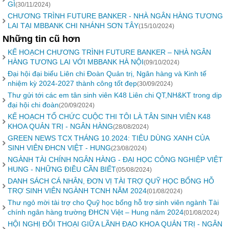
GÌ
(30/11/2024)
CHƯƠNG TRÌNH FUTURE BANKER - NHÀ NGÂN HÀNG TƯƠNG
LAI TẠI MBBANK CHI NHÁNH SƠN TÂY
(15/10/2024)
Những tin cũ hơn
KẾ HOẠCH CHƯƠNG TRÌNH FUTURE BANKER – NHÀ NGÂN
HÀNG TƯƠNG LAI VỚI MBBANK HÀ NỘI
(09/10/2024)
Đại hội đại biểu Liên chi Đoàn Quản trị, Ngân hàng và Kinh tế
nhiệm kỳ 2024-2027 thành công tốt đẹp
(30/09/2024)
Thư gửi tới các em tân sinh viên K48 Liên chi QT,NH&KT trong dịp
đại hội chi đoàn
(20/09/2024)
KẾ HOẠCH TỔ CHỨC CUỘC THI TÔI LÀ TÂN SINH VIÊN K48
KHOA QUẢN TRỊ - NGÂN HÀNG
(28/08/2024)
GREEN NEWS TCX THÁNG 10.2024: TIÊU DÙNG XANH CỦA
SINH VIÊN ĐHCN VIỆT - HUNG
(23/08/2024)
NGÀNH TÀI CHÍNH NGÂN HÀNG - ĐẠI HỌC CÔNG NGHIỆP VIỆT
HUNG - NHỮNG ĐIỀU CẦN BIẾT
(05/08/2024)
DANH SÁCH CÁ NHÂN, ĐƠN VỊ TÀI TRỢ QUỸ HỌC BỔNG HỖ
TRỢ SINH VIÊN NGÀNH TCNH NĂM 2024
(01/08/2024)
Thư ngỏ mời tài trợ cho Quỹ học bổng hỗ trợ sinh viên ngành Tài
chính ngân hàng trường ĐHCN Việt – Hung năm 2024
(01/08/2024)
HỘI NGHỊ ĐỐI THOẠI GIỮA LÃNH ĐẠO KHOA QUẢN TRỊ - NGÂN