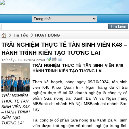
Tin Tức
HOẠT ĐỘNG
TRẢI NGHIỆM THỰC TẾ TÂN SINH VIÊN K48 –
HÀNH TRÌNH KIẾN TẠO TƯƠNG LAI
Thứ bảy - 12/10/2024 22:48
TRẢI NGHIỆM THỰC TẾ TÂN SINH VIÊN K48 –
HÀNH TRÌNH KIẾN TẠO TƯƠNG LAI
Theo kế hoạch, sáng ngày 09/10/2024, tân sinh
viên K48 Khoa Quản trị - Ngân hàng đã đi trải
nghiệm thực tế tại 03 doanh nghiệp là công ty cổ
TRẢI NGHIỆM
phần Sữa nông trại Xanh Ba Vì và Ngân hàng
THỰC TẾ TÂN
MBBank chi nhánh Hà Nội, MBBank chi nhánh Sơn
SINH VIÊN K48
Tây
– HÀNH TRÌNH
KIẾN TẠO
Tại công ty cổ phần Sữa nông trại Xanh Ba Vì, sinh
TƯƠNG LAI
viên được trải nghiệm về doanh nghiệp trong lĩnh