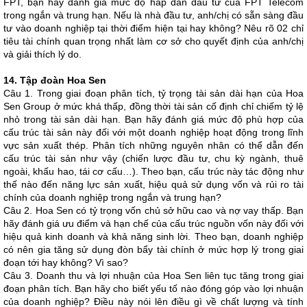
FPT, bạn hãy đánh giá mức độ hấp dẫn đầu tư của FPT Telecom
trong ngắn và trung hạn. Nếu là nhà đầu tư, anh/chị có sẵn sàng đầu
tư vào doanh nghiệp tại thời điểm hiện tại hay không? Nêu rõ 02 chỉ
tiêu tài chính quan trọng nhất làm cơ sở cho quyết định của anh/chị
và giải thích lý do.
14. Tập đoàn Hoa Sen
Câu 1. Trong giai đoạn phân tích, tỷ trọng tài sản dài hạn của Hoa
Sen Group ở mức khá thấp, đồng thời tài sản cố định chỉ chiếm tỷ lệ
nhỏ trong tài sản dài hạn. Bạn hãy đánh giá mức độ phù hợp của
cấu trúc tài sản này đối với một doanh nghiệp hoạt động trong lĩnh
vực sản xuất thép. Phân tích những nguyên nhân có thể dẫn đến
cấu trúc tài sản như vậy (chiến lược đầu tư, chu kỳ ngành, thuê
ngoài, khấu hao, tái cơ cấu…). Theo bạn, cấu trúc này tác động như
thế nào đến năng lực sản xuất, hiệu quả sử dụng vốn và rủi ro tài
chính của doanh nghiệp trong ngắn và trung hạn?
Câu 2. Hoa Sen có tỷ trọng vốn chủ sở hữu cao và nợ vay thấp. Bạn
hãy đánh giá ưu điểm và hạn chế của cấu trúc nguồn vốn này đối với
hiệu quả kinh doanh và khả năng sinh lời. Theo bạn, doanh nghiệp
có nên gia tăng sử dụng đòn bẩy tài chính ở mức hợp lý trong giai
đoạn tới hay không? Vì sao?
Câu 3. Doanh thu và lợi nhuận của Hoa Sen liên tục tăng trong giai
đoạn phân tích. Bạn hãy cho biết yếu tố nào đóng góp vào lợi nhuận
của doanh nghiệp? Điều này nói lên điều gì về chất lượng và tính