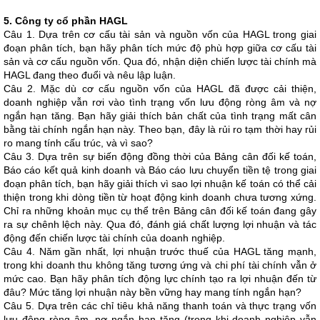
5. Công ty cổ phần HAGL
Câu 1. Dựa trên cơ cấu tài sản và nguồn vốn của HAGL trong giai
đoạn phân tích, bạn hãy phân tích mức độ phù hợp giữa cơ cấu tài
sản và cơ cấu nguồn vốn. Qua đó, nhận diện chiến lược tài chính mà
HAGL đang theo đuổi và nêu lập luận.
Câu 2. Mặc dù cơ cấu nguồn vốn của HAGL đã được cải thiện,
doanh nghiệp vẫn rơi vào tình trạng vốn lưu động ròng âm và nợ
ngắn hạn tăng. Bạn hãy giải thích bản chất của tình trạng mất cân
bằng tài chính ngắn hạn này. Theo bạn, đây là rủi ro tạm thời hay rủi
ro mang tính cấu trúc, và vì sao?
Câu 3. Dựa trên sự biến động đồng thời của Bảng cân đối kế toán,
Báo cáo kết quả kinh doanh và Báo cáo lưu chuyển tiền tệ trong giai
đoạn phân tích, bạn hãy giải thích vì sao lợi nhuận kế toán có thể cải
thiện trong khi dòng tiền từ hoạt động kinh doanh chưa tương xứng.
Chỉ ra những khoản mục cụ thể trên Bảng cân đối kế toán đang gây
ra sự chênh lệch này. Qua đó, đánh giá chất lượng lợi nhuận và tác
động đến chiến lược tài chính của doanh nghiệp.
Câu 4. Năm gần nhất, lợi nhuận trước thuế của HAGL tăng mạnh,
trong khi doanh thu không tăng tương ứng và chi phí tài chính vẫn ở
mức cao. Bạn hãy phân tích động lực chính tạo ra lợi nhuận đến từ
đâu? Mức tăng lợi nhuận này bền vững hay mang tính ngắn hạn?
Câu 5. Dựa trên các chỉ tiêu khả năng thanh toán và thực trạng vốn
lưu động ròng âm, nợ ngắn hạn tăng (trong khi doanh nghiệp vẫn