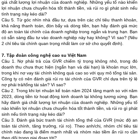
giá chất lượng lợi nhuận của doanh nghiệp. Những yếu tố nào khiến
lợi nhuận chưa chuyển hóa tốt thành tiền, và rủi ro gì phát sinh nếu
tình trạng này kéo dài?
Câu 5. Từ góc nhìn nhà đầu tư, dựa trên các chỉ tiêu thanh khoản,
khả năng thanh toán, đòn bẩy và dòng tiền, bạn hãy đánh giá mức
độ an toàn tài chính của doanh nghiệp trong ngắn và trung hạn. Bạn
có sẵn sàng đầu tư vào doanh nghiệp này hay không? Vì sao? (Nêu
2 chỉ tiêu tài chính quan trọng nhất làm cơ sở cho quyết định).
7. Tập đoàn công nghệ cao su
Việt
Nam
Câu 1. Nợ phải trả của GVR chiếm tỷ trọng không nhỏ, trong đó
doanh thu chưa thực hiện (ngắn hạn và dài hạn) là khoản mục lớn,
trong khi nợ vay tài chính không quá cao so với quy mô tổng tài sản.
Công ty có nên đánh giá rủi ro tài chính của GVR chỉ dựa trên tỷ lệ
nợ phải trả/tổng tài sản? Vì sao?
Câu 2. Trong khi lợi nhuận kế toán năm 2024 tăng mạnh so với năm
2023, dòng tiền từ hoạt động kinh doanh lại không tương xứng. Bạn
hãy đánh giá chất lượng lợi nhuận của doanh nghiệp. Những yếu tố
nào khiến lợi nhuận chưa chuyển hóa tốt thành tiền, và rủi ro gì phát
sinh nếu tình trạng này kéo dài?
Câu 3. Đánh giá bức tranh tài chính tổng thể của GVR (mức độ an
toàn tài chính, tăng trưởng, rủi ro). Theo anh/chị, nhóm chỉ tiêu tài
chính nào đang là điểm mạnh nhất và nhóm nào tiềm ẩn rủi ro cần
theo dõi trong giai đoạn tới?