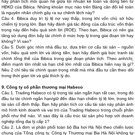
hãy phân tích mối quan hệ giữa lợi nhuận kế toán và dòng tiền từ
HĐKD của Bibica. Những khoản mục nào trên Bảng cân đối kế toán
là nguyên nhân chính gây ra sự chênh lệch này?
Câu 4. Bibica duy trì tỷ lệ nợ vay thấp, trong khi vốn chủ sở hữu
chiếm tỷ trọng lớn. Bạn hãy đánh giá tác động của cấu trúc vốn thận
trọng này đến hiệu quả sinh lời (ROE). Theo bạn, Bibica có nên gia
tăng sử dụng đòn bẩy tài chính ở mức hợp lý trong giai đoạn tới hay
không? Vì sao?
Câu 5. Dưới góc nhìn nhà đầu tư, dựa trên cơ cấu tài sản – nguồn
vốn, hiệu quả sinh lời và dòng tiền, bạn hãy đánh giá bức tranh tài
chính tổng thể của Bibica trong giai đoạn phân tích. Theo anh/chị,
điểm mạnh lớn nhất và hạn chế lớn nhất của Bibica hiện nay là gì?
Nêu 2 chỉ tiêu tài chính quan trọng nhất mà nhà đầu tư cần theo dõi
trong thời gian tới và giải thích lý do.
9. Công ty cổ phần thương mại Habeco
Câu 1. Trading Habeco có tỷ trọng tài sản ngắn hạn rất cao, trong đó
đầu tư tài chính ngắn hạn/giữ đến đáo hạn chiếm tỷ lệ lớn, trong khi
tài sản cố định thấp. Bạn hãy phân tích cơ cấu tài sản này phản ánh
mô hình kinh doanh và vai trò của Trading Habeco trong chuỗi phân
phối như thế nào. Vì sao đây là cấu trúc tài sản phù hợp với doanh
nghiệp tổng đại lý cấp 1?
Câu 2. Là đơn vị phân phối toàn bộ Bia hơi Hà Nội theo chiến lược
chung của Tổng công ty, Công ty Thương mại Bia Hà Nội không tự