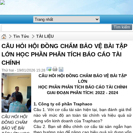
Tin Tức
TÀI LIỆU
CÂU HỎI HỘI ĐỒNG CHẤM BẢO VỆ BÀI TẬP
LỚN HỌC PHẦN PHÂN TÍCH BÁO CÁO TÀI
CHÍNH
Thứ hai - 19/01/2026 15:28
CÂU HỎI HỘI ĐỒNG CHẤM BẢO VỆ BÀI TẬP
LỚN
HỌC PHẦN PHÂN TÍCH BÁO CÁO TÀI CHÍNH
GIAI ĐOẠN PHÂN TÍCH: 2022 - 2024
1. Công ty cổ phần Traphaco
Câu 1. Với cơ cấu tài sản hiện tại, bạn đánh giá thế
nào về mức độ an toàn tài chính và hiệu quả sử
CÂU HỎI HỘI
dụng vốn kinh doanh của Traphaco?
ĐỒNG CHẤM
Câu 2. Bạn sẽ điều chỉnh cơ cấu tài sản ngắn hạn
BẢO VỆ BÀI
theo hướng nào để nâng cao hiệu quả sử dụng vốn