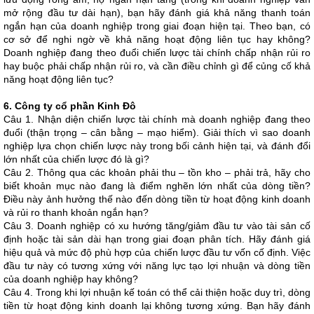
mở rộng đầu tư dài hạn), bạn hãy đánh giá khả năng thanh toán
ngắn hạn của doanh nghiệp trong giai đoạn hiện tại. Theo bạn, có
cơ sở để nghi ngờ về khả năng hoạt động liên tục hay không?
Doanh nghiệp đang theo đuổi chiến lược tài chính chấp nhận rủi ro
hay buộc phải chấp nhận rủi ro, và cần điều chỉnh gì để củng cố khả
năng hoạt động liên tục?
6. Công ty cổ phần Kinh Đô
Câu 1. Nhận diện chiến lược tài chính mà doanh nghiệp đang theo
đuổi (thận trọng – cân bằng – mạo hiểm). Giải thích vì sao doanh
nghiệp lựa chọn chiến lược này trong bối cảnh hiện tại, và đánh đổi
lớn nhất của chiến lược đó là gì?
Câu 2. Thông qua các khoản phải thu – tồn kho – phải trả, hãy cho
biết khoản mục nào đang là điểm nghẽn lớn nhất của dòng tiền?
Điều này ảnh hưởng thế nào đến dòng tiền từ hoạt động kinh doanh
và rủi ro thanh khoản ngắn hạn?
Câu 3. Doanh nghiệp có xu hướng tăng/giảm đầu tư vào tài sản cố
định hoặc tài sản dài hạn trong giai đoạn phân tích. Hãy đánh giá
hiệu quả và mức độ phù hợp của chiến lược đầu tư vốn cố định. Việc
đầu tư này có tương xứng với năng lực tạo lợi nhuận và dòng tiền
của doanh nghiệp hay không?
Câu 4. Trong khi lợi nhuận kế toán có thể cải thiện hoặc duy trì, dòng
tiền từ hoạt động kinh doanh lại không tương xứng. Bạn hãy đánh