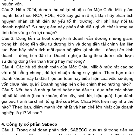
nguồn vốn.
Câu 2. Năm 2024, doanh thu và lợi nhuận của Mộc Châu Milk giảm
mạnh, kéo theo ROA, ROE, ROS suy giảm rõ rệt. Bạn hãy phân tích
nguyên nhân chính đến từ yếu tố thị trường, chi phí hay nội tại
doanh nghiệp? Sự suy giảm này phản ánh điều gì về chất lượng và
tính bền vững của lợi nhuận?
Câu 3. Dòng tiền từ hoạt động kinh doanh vẫn dương nhưng giảm,
trong khi dòng tiền đầu tư dương lớn và dòng tiền tài chính âm liên
tục. Bạn hãy phân tích mối quan hệ giữa lợi nhuận – dòng tiền kinh
doanh – dòng tiền đầu tư. Doanh nghiệp đang theo đuổi chiến lược
sử dụng dòng tiền thận trọng hay mở rộng?
Câu 4. Các hệ số thanh toán của Mộc Châu Milk ở mức rất cao so
với mặt bằng chung, dù lợi nhuận đang suy giảm. Theo bạn mức
thanh khoản này là dấu hiệu an toàn hay biểu hiện của việc sử dụng
vốn chưa hiệu quả? Doanh nghiệp nên điều chỉnh theo hướng nào?
Câu 5. Nếu bạn là nhà quản trị hoặc nhà đầu tư, dựa trên các nhóm
hệ số tài chính (thanh khoản, đòn bẩy, sinh lời, hiệu quả), bạn đánh
giá bức tranh tài chính tổng thể của Mộc Châu Milk hiện nay như thế
nào? Theo bạn, điểm mạnh lớn nhất và hạn chế lớn nhất của doanh
nghiệp là gì? Vì sao?
4. Công ty cổ phần Sabeco
Câu 1. Trong giai đoạn phân tích, SABECO duy trì tỷ trọng tiền và