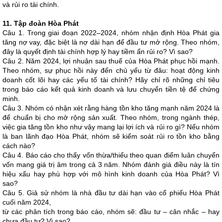
và rủi ro tài chính.
11. Tập đoàn Hòa Phát
Câu 1. Trong giai đoạn 2022–2024, nhóm nhận định Hòa Phát gia
tăng nợ vay, đặc biệt là nợ dài hạn để đầu tư mở rộng. Theo nhóm,
đây là quyết định tài chính hợp lý hay tiềm ẩn rủi ro? Vì sao?
Câu 2. Năm 2024, lợi nhuận sau thuế của Hòa Phát phục hồi mạnh.
Theo nhóm, sự phục hồi này đến chủ yếu từ đâu: hoạt động kinh
doanh cốt lõi hay các yếu tố tài chính? Hãy chỉ rõ những chỉ tiêu
trong báo cáo kết quả kinh doanh và lưu chuyển tiền tệ để chứng
minh.
Câu 3. Nhóm có nhận xét rằng hàng tồn kho tăng mạnh năm 2024 là
để chuẩn bị cho mở rộng sản xuất. Theo nhóm, trong ngành thép,
việc gia tăng tồn kho như vậy mang lại lợi ích và rủi ro gì? Nếu nhóm
là ban lãnh đạo Hòa Phát, nhóm sẽ kiểm soát rủi ro tồn kho bằng
cách nào?
Câu 4. Báo cáo cho thấy vốn thừa/thiếu theo quan điểm luân chuyển
vốn mang giá trị âm trong cả 3 năm. Nhóm đánh giá điều này là tín
hiệu xấu hay phù hợp với mô hình kinh doanh của Hòa Phát? Vì
sao?
Câu 5. Giả sử nhóm là nhà đầu tư dài hạn vào cổ phiếu Hòa Phát
cuối năm 2024,
từ các phân tích trong báo cáo, nhóm sẽ: đầu tư – cân nhắc – hay
chưa đầu tư? Vì sao?