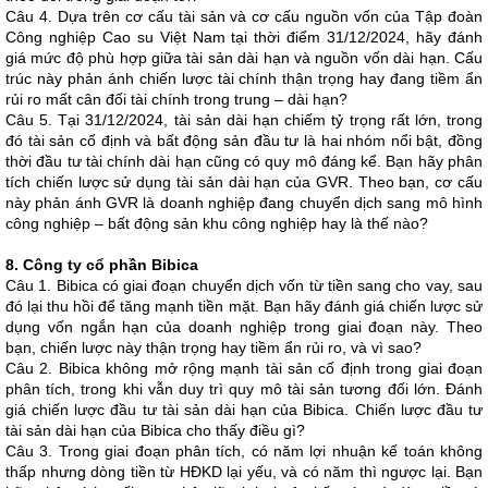
Câu 4. Dựa trên cơ cấu tài sản và cơ cấu nguồn vốn của Tập đoàn
Công nghiệp Cao su Việt Nam tại thời điểm 31/12/2024, hãy đánh
giá mức độ phù hợp giữa tài sản dài hạn và nguồn vốn dài hạn. Cấu
trúc này phản ánh chiến lược tài chính thận trọng hay đang tiềm ẩn
rủi ro mất cân đối tài chính trong trung – dài hạn?
Câu 5. Tại 31/12/2024, tài sản dài hạn chiếm tỷ trọng rất lớn, trong
đó tài sản cố định và bất động sản đầu tư là hai nhóm nổi bật, đồng
thời đầu tư tài chính dài hạn cũng có quy mô đáng kể. Bạn hãy phân
tích chiến lược sử dụng tài sản dài hạn của GVR. Theo bạn, cơ cấu
này phản ánh GVR là doanh nghiệp đang chuyển dịch sang mô hình
công nghiệp – bất động sản khu công nghiệp hay là thế nào?
8. Công ty cổ phần Bibica
Câu 1. Bibica có giai đoạn chuyển dịch vốn từ tiền sang cho vay, sau
đó lại thu hồi để tăng mạnh tiền mặt. Bạn hãy đánh giá chiến lược sử
dụng vốn ngắn hạn của doanh nghiệp trong giai đoạn này. Theo
bạn, chiến lược này thận trọng hay tiềm ẩn rủi ro, và vì sao?
Câu 2. Bibica không mở rộng mạnh tài sản cố định trong giai đoạn
phân tích, trong khi vẫn duy trì quy mô tài sản tương đối lớn. Đánh
giá chiến lược đầu tư tài sản dài hạn của Bibica. Chiến lược đầu tư
tài sản dài hạn của Bibica cho thấy điều gì?
Câu 3. Trong giai đoạn phân tích, có năm lợi nhuận kế toán không
thấp nhưng dòng tiền từ HĐKD lại yếu, và có năm thì ngược lại. Bạn