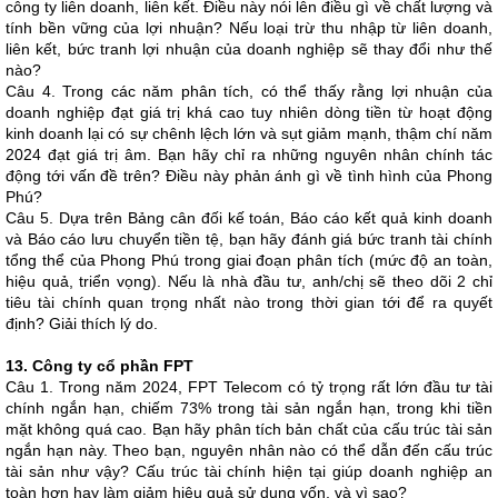
công ty liên doanh, liên kết. Điều này nói lên điều gì về chất lượng và
tính bền vững của lợi nhuận? Nếu loại trừ thu nhập từ liên doanh,
liên kết, bức tranh lợi nhuận của doanh nghiệp sẽ thay đổi như thế
nào?
Câu 4. Trong các năm phân tích, có thể thấy rằng lợi nhuận của
doanh nghiệp đạt giá trị khá cao tuy nhiên dòng tiền từ hoạt động
kinh doanh lại có sự chênh lệch lớn và sụt giảm mạnh, thậm chí năm
2024 đạt giá trị âm. Bạn hãy chỉ ra những nguyên nhân chính tác
động tới vấn đề trên? Điều này phản ánh gì về tình hình của Phong
Phú?
Câu 5. Dựa trên Bảng cân đối kế toán, Báo cáo kết quả kinh doanh
và Báo cáo lưu chuyển tiền tệ, bạn hãy đánh giá bức tranh tài chính
tổng thể của Phong Phú trong giai đoạn phân tích (mức độ an toàn,
hiệu quả, triển vọng). Nếu là nhà đầu tư, anh/chị sẽ theo dõi 2 chỉ
tiêu tài chính quan trọng nhất nào trong thời gian tới để ra quyết
định? Giải thích lý do.
13. Công ty cổ phần FPT
Câu 1. Trong năm 2024, FPT Telecom có tỷ trọng rất lớn đầu tư tài
chính ngắn hạn, chiếm 73% trong tài sản ngắn hạn, trong khi tiền
mặt không quá cao. Bạn hãy phân tích bản chất của cấu trúc tài sản
ngắn hạn này. Theo bạn, nguyên nhân nào có thể dẫn đến cấu trúc
tài sản như vậy? Cấu trúc tài chính hiện tại giúp doanh nghiệp an
toàn hơn hay làm giảm hiệu quả sử dụng vốn, và vì sao?