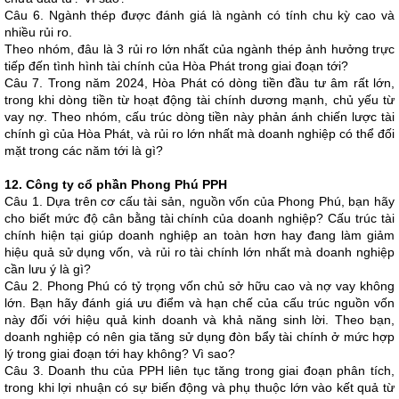
Câu 6. Ngành thép được đánh giá là ngành có tính chu kỳ cao và
nhiều rủi ro.
Theo nhóm, đâu là 3 rủi ro lớn nhất của ngành thép ảnh hưởng trực
tiếp đến tình hình tài chính của Hòa Phát trong giai đoạn tới?
Câu 7. Trong năm 2024, Hòa Phát có dòng tiền đầu tư âm rất lớn,
trong khi dòng tiền từ hoạt động tài chính dương mạnh, chủ yếu từ
vay nợ. Theo nhóm, cấu trúc dòng tiền này phản ánh chiến lược tài
chính gì của Hòa Phát, và rủi ro lớn nhất mà doanh nghiệp có thể đối
mặt trong các năm tới là gì?
12. Công ty cổ phần Phong Phú PPH
Câu 1. Dựa trên cơ cấu tài sản, nguồn vốn của Phong Phú, bạn hãy
cho biết mức độ cân bằng tài chính của doanh nghiệp? Cấu trúc tài
chính hiện tại giúp doanh nghiệp an toàn hơn hay đang làm giảm
hiệu quả sử dụng vốn, và rủi ro tài chính lớn nhất mà doanh nghiệp
cần lưu ý là gì?
Câu 2. Phong Phú có tỷ trọng vốn chủ sở hữu cao và nợ vay không
lớn. Bạn hãy đánh giá ưu điểm và hạn chế của cấu trúc nguồn vốn
này đối với hiệu quả kinh doanh và khả năng sinh lời. Theo bạn,
doanh nghiệp có nên gia tăng sử dụng đòn bẩy tài chính ở mức hợp
lý trong giai đoạn tới hay không? Vì sao?
Câu 3. Doanh thu của PPH liên tục tăng trong giai đoạn phân tích,
trong khi lợi nhuận có sự biến động và phụ thuộc lớn vào kết quả từ