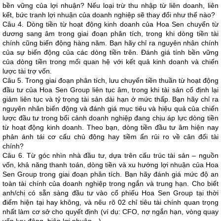
bền vững của lợi nhuận? Nếu loại trừ thu nhập từ liên doanh, liên
kết, bức tranh lợi nhuận của doanh nghiệp sẽ thay đổi như thế nào?
Câu 4. Dòng tiền từ hoạt động kinh doanh của Hoa Sen chuyển từ
dương sang âm trong giai đoạn phân tích, trong khi dòng tiền tài
chính cũng biến động hàng năm. Bạn hãy chỉ ra nguyên nhân chính
của sự biến động của các dòng tiền trên. Đánh giá tính bền vững
của dòng tiền trong mối quan hệ với kết quả kinh doanh và chiến
lược tài trợ vốn.
Câu 5. Trong giai đoạn phân tích, lưu chuyển tiền thuần từ hoạt động
đầu tư của Hoa Sen Group liên tục âm, trong khi tài sản cố định lại
giảm liên tục và tỷ trọng tài sản dài hạn ở mức thấp. Bạn hãy chỉ ra
nguyên nhân biến động và đánh giá mục tiêu và hiệu quả của chiến
lược đầu tư trong bối cảnh doanh nghiệp đang chịu áp lực dòng tiền
từ hoạt động kinh doanh. Theo bạn, dòng tiền đầu tư âm hiện nay
phản ánh tái cơ cấu chủ động hay tiềm ẩn rủi ro về cân đối tài
chính?
Câu 6. Từ góc nhìn nhà đầu tư, dựa trên cấu trúc tài sản – nguồn
vốn, khả năng thanh toán, dòng tiền và xu hướng lợi nhuận của Hoa
Sen Group trong giai đoạn phân tích. Bạn hãy đánh giá mức độ an
toàn tài chính của doanh nghiệp trong ngắn và trung hạn. Cho biết
anh/chị có sẵn sàng đầu tư vào cổ phiếu Hoa Sen Group tại thời
điểm hiện tại hay không, và nêu rõ 02 chỉ tiêu tài chính quan trọng
nhất làm cơ sở cho quyết định (ví dụ: CFO, nợ ngắn hạn, vòng quay