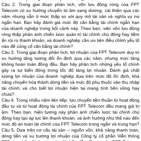
Câu 2. Trong giai đoạn phân tích, vốn lưu động ròng của FPT
Telecom có xu hướng chuyển từ âm sang dương, cải thiện qua các
năm nhưng vẫn ở mức thấp so với quy mô tài sản và nghĩa vụ nợ
ngắn hạn. Bạn hãy đánh giá mức độ cân bằng tài chính ngắn hạn
của doanh nghiệp trong bối cảnh này. Theo bạn, việc vốn lưu động
ròng thấp phản ánh chiến lược quản trị tài chính chủ động hay tiềm
ẩn rủi ro thanh khoản, và doanh nghiệp cần ưu tiên điều chỉnh yếu tố
nào để củng cố cân bằng tài chính?
Câu 3. Trong giai đoạn phân tích, lợi nhuận của FPT Telecom duy trì
xu hướng tăng tương đối ổn định qua các năm, nhưng mức tăng
không hoàn toàn đồng đều. Bạn hãy phân tích những yếu tố chính
gây ra sự biến động trong tốc độ tăng lợi nhuận. Đánh giá chất
lượng lợi nhuận của doanh nghiệp dựa trên mức độ ổn định, khả
năng chuyển hóa thành dòng tiền và mức độ phụ thuộc vào thu nhập
tài chính, và cho biết lợi nhuận hiện tại mang tính bền vững hay
chưa?
Câu 4. Trong nhiều năm liên tiếp, lưu chuyển tiền thuần từ hoạt động
đầu tư và từ hoạt động tài chính của FPT Telecom đều mang giá trị
âm. Theo bạn, hiện tượng này phản ánh chiến lược tài chính chủ
động hay tạo áp lực lên thanh khoản, và ảnh hưởng như thế nào đến
mức độ an toàn tài chính của FPT Telecom trong ngắn và trung hạn?
Câu 5. Dựa trên cơ cấu tài sản – nguồn vốn, khả năng thanh toán,
dòng tiền và xu hướng lợi nhuận của Công ty cổ phần Viễn thông