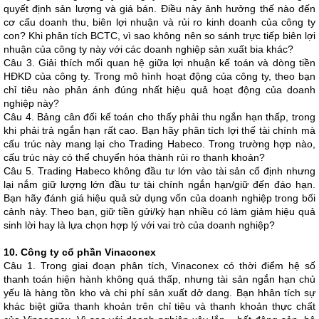
quyết định sản lượng và giá bán. Điều này ảnh hưởng thế nào đến
cơ cấu doanh thu, biên lợi nhuận và rủi ro kinh doanh của công ty
con? Khi phân tích BCTC, vì sao không nên so sánh trực tiếp biên lợi
nhuận của công ty này với các doanh nghiệp sản xuất bia khác?
Câu 3. Giải thích mối quan hệ giữa lợi nhuận kế toán và dòng tiền
HĐKD của công ty. Trong mô hình hoạt động của công ty, theo bạn
chỉ tiêu nào phản ánh đúng nhất hiệu quả hoạt động của doanh
nghiệp này?
Câu 4. Bảng cân đối kế toán cho thấy phải thu ngắn hạn thấp, trong
khi phải trả ngắn hạn rất cao. Bạn hãy phân tích lợi thế tài chính mà
cấu trúc này mang lại cho Trading Habeco. Trong trường hợp nào,
cấu trúc này có thể chuyển hóa thành rủi ro thanh khoản?
Câu 5. Trading Habeco không đầu tư lớn vào tài sản cố định nhưng
lại nắm giữ lượng lớn đầu tư tài chính ngắn hạn/giữ đến đáo hạn.
Bạn hãy đánh giá hiệu quả sử dụng vốn của doanh nghiệp trong bối
cảnh này. Theo bạn, giữ tiền gửi/kỳ hạn nhiều có làm giảm hiệu quả
sinh lời hay là lựa chọn hợp lý với vai trò của doanh nghiệp?
10. Công ty cổ phần Vinaconex
Câu 1. Trong giai đoạn phân tích, Vinaconex có thời điểm hệ số
thanh toán hiện hành không quá thấp, nhưng tài sản ngắn hạn chủ
yếu là hàng tồn kho và chi phí sản xuất dở dang. Bạn hhân tích sự
khác biệt giữa thanh khoản trên chỉ tiêu và thanh khoản thực chất