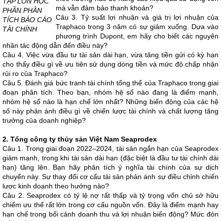
TẬP LỚN HỌC
mà vẫn đảm bảo thanh khoản?
PHẦN PHÂN
Câu 3. Tỷ suất lợi nhuận và giá trị lợi nhuận của
TÍCH BÁO CÁO
Traphaco trong 3 năm có sự giảm xuống. Dựa vào
TÀI CHÍNH
phương trình Dupont, em hãy cho biết các nguyên
nhân tác động dẫn đến điều này?
Câu 4. Việc vừa đầu tư tài sản dài hạn, vừa tăng tiền gửi có kỳ hạn
cho thấy điều gì về ưu tiên sử dụng dòng tiền và mức độ chấp nhận
rủi ro của Traphaco?
Câu 5. Đánh giá bức tranh tài chính tổng thể của Traphaco trong giai
đoạn phân tích. Theo bạn, nhóm hệ số nào đang là điểm mạnh,
nhóm hệ số nào là hạn chế lớn nhất? Những biến động của các hệ
số này phản ánh điều gì về chiến lược tài chính và chất lượng tăng
trưởng của doanh nghiệp?
2. Tổng công ty thủy sản Việt Nam Seaprodex
Câu 1. Trong giai đoạn 2022–2024, tài sản ngắn hạn của Seaprodex
giảm mạnh, trong khi tài sản dài hạn (đặc biệt là đầu tư tài chính dài
hạn) tăng lên. Bạn hãy phân tích ý nghĩa tài chính của sự dịch
chuyển này. Sự thay đổi cơ cấu tài sản phản ánh sự điều chỉnh chiến
lược kinh doanh theo hướng nào?
Câu 2. Seaprodex có tỷ lệ nợ rất thấp và tỷ trọng vốn chủ sở hữu
chiếm ưu thế rất lớn trong cơ cấu nguồn vốn. Đây là điểm mạnh hay
hạn chế trong bối cảnh doanh thu và lợi nhuận biến động? Mức đòn