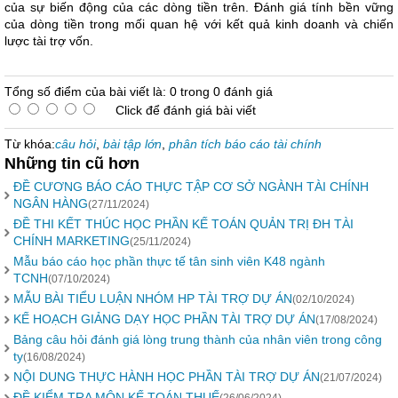
của sự biến động của các dòng tiền trên. Đánh giá tính bền vững
của dòng tiền trong mối quan hệ với kết quả kinh doanh và chiến
lược tài trợ vốn.
Tổng số điểm của bài viết là: 0 trong 0 đánh giá
Click để đánh giá bài viết
Từ khóa:
câu hỏi
,
bài tập lớn
,
phân tích báo cáo tài chính
Những tin cũ hơn
ĐỀ CƯƠNG BÁO CÁO THỰC TẬP CƠ SỞ NGÀNH TÀI CHÍNH
NGÂN HÀNG
(27/11/2024)
ĐỀ THI KẾT THÚC HỌC PHẦN KẾ TOÁN QUẢN TRỊ ĐH TÀI
CHÍNH MARKETING
(25/11/2024)
Mẫu báo cáo học phần thực tế tân sinh viên K48 ngành
TCNH
(07/10/2024)
MẪU BÀI TIỂU LUẬN NHÓM HP TÀI TRỢ DỰ ÁN
(02/10/2024)
KẾ HOẠCH GIẢNG DẠY HỌC PHẦN TÀI TRỢ DỰ ÁN
(17/08/2024)
Bảng câu hỏi đánh giá lòng trung thành của nhân viên trong công
ty
(16/08/2024)
NỘI DUNG THỰC HÀNH HỌC PHẦN TÀI TRỢ DỰ ÁN
(21/07/2024)
ĐỀ KIỂM TRA MÔN KẾ TOÁN THUẾ