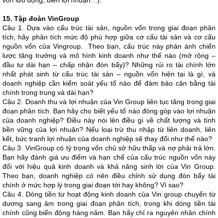
vốn lưu động, biên lợi nhuận…).
15. Tập đoàn VinGroup
Câu 1. Dựa vào cấu trúc tài sản, nguồn vốn trong giai đoạn phân
tích, hãy phân tích mức độ phù hợp giữa cơ cấu tài sản và cơ cấu
nguồn vốn của Vingroup. Theo bạn, cấu trúc này phản ánh chiến
lược tăng trưởng và mô hình kinh doanh như thế nào (mở rộng –
đầu tư dài hạn – chấp nhận đòn bẩy)? Những rủi ro tài chính lớn
nhất phát sinh từ cấu trúc tài sản – nguồn vốn hiện tại là gì, và
doanh nghiệp cần kiểm soát yếu tố nào để đảm bảo cân bằng tài
chính trong trung và dài hạn?
Câu 2. Doanh thu và lợi nhuận của Vin Group liên tục tăng trong giai
đoạn phân tích. Bạn hãy cho biết yếu tố nào đóng góp vào lợi nhuận
của doanh nghiệp? Điều này nói lên điều gì về chất lượng và tính
bền vững của lợi nhuận? Nếu loại trừ thu nhập từ liên doanh, liên
kết, bức tranh lợi nhuận của doanh nghiệp sẽ thay đổi như thế nào?
Câu 3. VinGroup có tỷ trọng vốn chủ sở hữu thấp và nợ phải trả lớn.
Bạn hãy đánh giá ưu điểm và hạn chế của cấu trúc nguồn vốn này
đối với hiệu quả kinh doanh và khả năng sinh lời của Vin Group.
Theo bạn, doanh nghiệp có nên điều chỉnh sử dụng đòn bẩy tài
chính ở mức hợp lý trong giai đoạn tới hay không? Vì sao?
Câu 4. Dòng tiền từ hoạt động kinh doanh của Vin group chuyển từ
dương sang âm trong giai đoạn phân tích, trong khi dòng tiền tài
chính cũng biến động hàng năm. Bạn hãy chỉ ra nguyên nhân chính