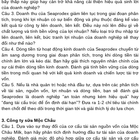
bẩy thấp này giúp hay cản trở khả năng cải thiện hiệu quả sinh lời
của doanh nghiệp?
Câu 3. Doanh thu của Seaprodex giảm liên tục trong giai đoạn phân
tích, trong khi lợi nhuận có sự biến động và phụ thuộc đáng kể vào
kết quả từ công ty liên doanh, liên kết. Điều này nói lên điều gì về
chất lượng và tính bền vững của lợi nhuận? Nếu loại trừ thu nhập từ
liên doanh, liên kết, bức tranh lợi nhuận của doanh nghiệp sẽ thay
đổi như thế nào?
Câu 4. Dòng tiền từ hoạt động kinh doanh của Seaprodex chuyển từ
âm sang dương trong giai đoạn phân tích, trong khi dòng tiền tài
chính âm lớn và kéo dài. Bạn hãy giải thích nguyên nhân chính của
sự cải thiện dòng tiền kinh doanh. Đánh giá tính bền vững của dòng
tiền trong mối quan hệ với kết quả kinh doanh và chiến lược tài trợ
vốn.
Câu 5. Nếu là nhà quản trị hoặc nhà đầu tư, dựa trên các phân tích
về tài sản, nguồn vốn, lợi nhuận và dòng tiền, bạn sẽ đánh giá
Seaprodex là doanh nghiệp “an toàn nhưng kém hiệu quả” hay
“đang tái cấu trúc để ổn định dài hạn”? Đưa ra 1-2 chỉ tiêu tài chính
then chốt để theo dõi trong thời gian tới và giải thích lý do lựa chọn.
3. Công ty sữa Mộc Châu
Câu 1. Dựa vào sự thay đổi của cơ cấu tài sản nguồn vốn của Mộc
Châu Milk, bạn hãy phân tích định hướng đầu tư tài sản của doanh
nghiệp. Đánh giá mức độ phù hợp giữa cơ cấu tài sản và cơ cấu