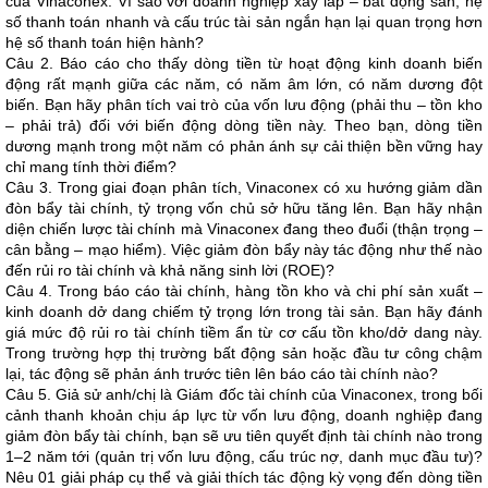
của Vinaconex. Vì sao với doanh nghiệp xây lắp – bất động sản, hệ
số thanh toán nhanh và cấu trúc tài sản ngắn hạn lại quan trọng hơn
hệ số thanh toán hiện hành?
Câu 2. Báo cáo cho thấy dòng tiền từ hoạt động kinh doanh biến
động rất mạnh giữa các năm, có năm âm lớn, có năm dương đột
biến. Bạn hãy phân tích vai trò của vốn lưu động (phải thu – tồn kho
– phải trả) đối với biến động dòng tiền này. Theo bạn, dòng tiền
dương mạnh trong một năm có phản ánh sự cải thiện bền vững hay
chỉ mang tính thời điểm?
Câu 3. Trong giai đoạn phân tích, Vinaconex có xu hướng giảm dần
đòn bẩy tài chính, tỷ trọng vốn chủ sở hữu tăng lên. Bạn hãy nhận
diện chiến lược tài chính mà Vinaconex đang theo đuổi (thận trọng –
cân bằng – mạo hiểm). Việc giảm đòn bẩy này tác động như thế nào
đến rủi ro tài chính và khả năng sinh lời (ROE)?
Câu 4. Trong báo cáo tài chính, hàng tồn kho và chi phí sản xuất –
kinh doanh dở dang chiếm tỷ trọng lớn trong tài sản. Bạn hãy đánh
giá mức độ rủi ro tài chính tiềm ẩn từ cơ cấu tồn kho/dở dang này.
Trong trường hợp thị trường bất động sản hoặc đầu tư công chậm
lại, tác động sẽ phản ánh trước tiên lên báo cáo tài chính nào?
Câu 5. Giả sử anh/chị là Giám đốc tài chính của Vinaconex, trong bối
cảnh thanh khoản chịu áp lực từ vốn lưu động, doanh nghiệp đang
giảm đòn bẩy tài chính, bạn sẽ ưu tiên quyết định tài chính nào trong
1–2 năm tới (quản trị vốn lưu động, cấu trúc nợ, danh mục đầu tư)?
Nêu 01 giải pháp cụ thể và giải thích tác động kỳ vọng đến dòng tiền