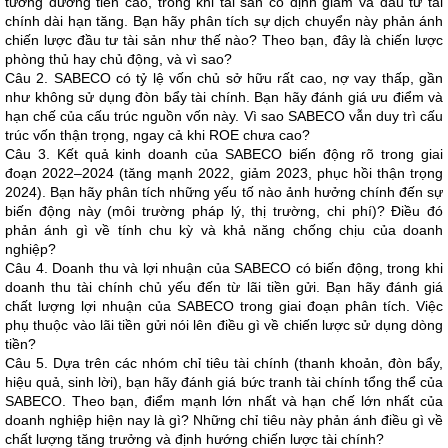
tương đương tiền cao, trong khi tài sản cố định giảm và đầu tư tài
chính dài hạn tăng. Bạn hãy phân tích sự dịch chuyển này phản ánh
chiến lược đầu tư tài sản như thế nào? Theo bạn, đây là chiến lược
phòng thủ hay chủ động, và vì sao?
Câu 2. SABECO có tỷ lệ vốn chủ sở hữu rất cao, nợ vay thấp, gần
như không sử dụng đòn bẩy tài chính. Bạn hãy đánh giá ưu điểm và
hạn chế của cấu trúc nguồn vốn này. Vì sao SABECO vẫn duy trì cấu
trúc vốn thận trọng, ngay cả khi ROE chưa cao?
Câu 3. Kết quả kinh doanh của SABECO biến động rõ trong giai
đoạn 2022–2024 (tăng mạnh 2022, giảm 2023, phục hồi thận trọng
2024). Bạn hãy phân tích những yếu tố nào ảnh hưởng chính đến sự
biến động này (môi trường pháp lý, thị trường, chi phí)? Điều đó
phản ánh gì về tính chu kỳ và khả năng chống chịu của doanh
nghiệp?
Câu 4. Doanh thu và lợi nhuận của SABECO có biến động, trong khi
doanh thu tài chính chủ yếu đến từ lãi tiền gửi. Bạn hãy đánh giá
chất lượng lợi nhuận của SABECO trong giai đoạn phân tích. Việc
phụ thuộc vào lãi tiền gửi nói lên điều gì về chiến lược sử dụng dòng
tiền?
Câu 5. Dựa trên các nhóm chỉ tiêu tài chính (thanh khoản, đòn bẩy,
hiệu quả, sinh lời), bạn hãy đánh giá bức tranh tài chính tổng thể của
SABECO. Theo bạn, điểm mạnh lớn nhất và hạn chế lớn nhất của
doanh nghiệp hiện nay là gì? Những chỉ tiêu này phản ánh điều gì về
chất lượng tăng trưởng và định hướng chiến lược tài chính?