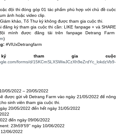
hoặc đội thi đóng góp 01 tác phẩm phù hợp với chủ đề cuộc
bum ảnh hoặc video clip.
 Giám khảo, Tổ Thư ký không được tham gia cuộc thi.
hi đăng ký tham gia cuộc thi cần: LIKE fanpage + và SHARE
đội mình được đăng tải trên fanpage Detrang Farm
rm
)
ag:
#VIUxDetrangfarm
ký tham gia cuộc
google.com/forms/d/15KCmSLXSWwJCzXh9eZrdYc_lokdzVb9-
 10/05/2022 – 20/05/2022
 sẽ được gửi về Detrang Farm vào ngày 21/05/2022 để nông
cho sinh viên tham gia cuộc thi.
 ngày 20/05/2022 đến hết ngày 31/05/2022
/2022
/2022 đến ngày 09/06/2022
mment: 23h59'59'' ngày 10/06/2022
y 12/06/2022