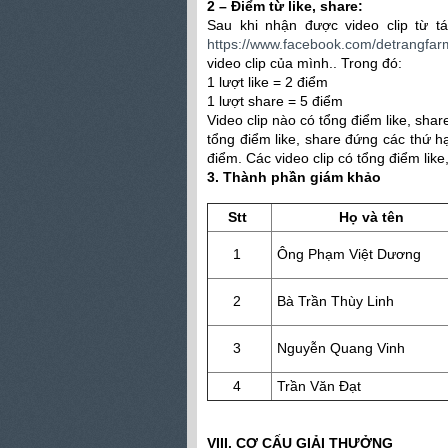
2 – Điểm từ like, share:
Sau khi nhận được video clip từ tá
https://www.facebook.com/detrangfar
video clip của mình.. Trong đó:
1 lượt like = 2 điểm
1 lượt share = 5 điểm
Video clip nào có tổng điểm like, sha
tổng điểm like, share đứng các thứ h
điểm. Các video clip có tổng điểm lik
3. Thành phần giám khảo
Stt
Họ và tên
1
Ông Phạm Việt Dương
2
Bà Trần Thùy Linh
3
Nguyễn Quang Vinh
4
Trần Văn Đạt
VIII. CƠ CẤU GIẢI THƯỞNG