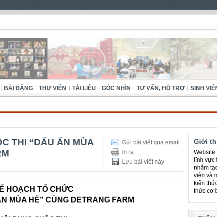
BÀI ĐĂNG
THƯ VIỆN
TÀI LIỆU
GÓC NHÌN
TƯ VẤN, HỖ TRỢ
SINH VIÊ
C THI “DẤU ẤN MÙA
Giới t
Gửi bài viết qua email
RM
In ra
Website f
lĩnh vực
Lưu bài viết này
nhằm tạo
viên và 
kiến thứ
Ế HOẠCH TỔ CHỨC
thức cơ 
ẤN MÙA HÈ” CÙNG DETRANG FARM