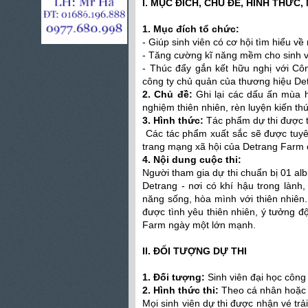
I. MỤC ĐÍCH, CHỦ ĐỀ, HÌNH THỨC,
1. Mục đích tổ chức:
- Giúp sinh viên có cơ hội tìm hiểu v
- Tăng cường kĩ năng mềm cho sinh v
- Thúc đẩy gắn kết hữu nghị với Cô
công ty chủ quản của thương hiệu D
2. Chủ đề:
Ghi lại các dấu ấn mùa h
nghiệm thiên nhiên, rèn luyện kiến thứ
3. Hình thức:
Tác phẩm dự thi được t
Các tác phẩm xuất sắc sẽ được tuyên
trang mạng xã hội của Detrang Farm 
4. Nội dung cuộc thi:
Người tham gia dự thi chuẩn bị 01 alb
Detrang - nơi có khí hậu trong lành
năng sống, hòa mình với thiên nhiên
được tình yêu thiên nhiên, ý tưởng 
Farm ngày một lớn mạnh.
II. ĐỐI TƯỢNG DỰ THI
1. Đối tượng:
Sinh viên đại học công
2. Hình thức thi:
Theo cá nhân hoặc độ
Mọi sinh viên dự thi được nhận vé tr