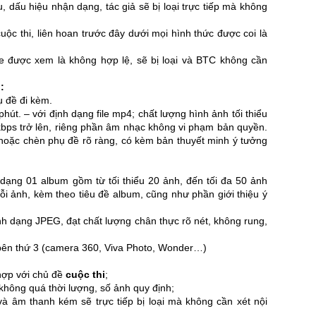
ệu, dấu hiệu nhận dạng, tác giả sẽ bị loại trực tiếp mà không
ộc thi, liên hoan trước đây dưới mọi hình thức được coi là
ike được xem là không hợp lệ, sẽ bị loại và BTC không cần
:
ụ đề đi kèm.
 phút. – với định dạng file mp4; chất lượng hình ảnh tối thiểu
bps trở lên, riêng phần âm nhạc không vi phạm bản quyền.
 hoặc chèn phụ đề rõ ràng, có kèm bản thuyết minh ý tưởng
dạng 01 album gồm từ tối thiểu 20 ảnh, đến tối đa 50 ảnh
ỗi ảnh, kèm theo tiêu đề album, cũng như phần giới thiệu ý
ịnh dạng JPEG, đạt chất lượng chân thực rõ nét, không rung,
 bên thứ 3 (camera 360, Viva Photo, Wonder…)
hợp với chủ đề
cuộc thi
;
không quá thời lượng, số ảnh quy định;
và âm thanh kém sẽ trực tiếp bị loại mà không cần xét nội