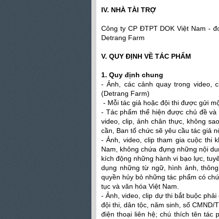
IV. NHÀ TÀI TRỢ
Công ty CP ĐTPT DOK Việt Nam - đơn 
Detrang Farm
V. QUY ĐỊNH VỀ TÁC PHẨM
1. Quy định chung
- Ảnh, các cảnh quay trong video, c
(Detrang Farm)
- Mỗi tác giả hoặc đội thi được gửi mộ
- Tác phẩm thể hiện được chủ đề và n
video, clip, ảnh chân thực, không s
cần, Ban tổ chức sẽ yêu cầu tác giả nộ
- Ảnh, video, clip tham gia cuộc thi
Nam, không chứa đựng những nội dung 
kích động những hành vi bạo lực, tu
dụng những từ ngữ, hình ảnh, thông
quyền hủy bỏ những tác phẩm có ch
tục và văn hóa Việt Nam.
- Ảnh, video, clip dự thi bắt buộc ph
đội thi, dân tộc, năm sinh, số CMND/T
điện thoại liên hệ; chú thích tên tác 