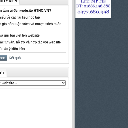
DÒ Ý KIẾN
n tâm gì đến website HTNC.VN?
iểu về các tài liệu học tập
 gia bàn luận sách và mượn sách miễn
à gửi bài viết lên website
ác tư vấn, hỗ trợ và hợp tác với website
ả các ý kiến trên
Kết quả
KẾT