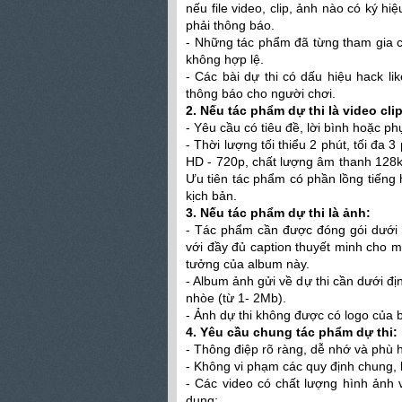
nếu file video, clip, ảnh nào có ký hi
phải thông báo.
- Những tác phẩm đã từng tham gia cu
không hợp lệ.
- Các bài dự thi có dấu hiệu hack l
thông báo cho người chơi.
2. Nếu tác phẩm dự thi là video clip
- Yêu cầu có tiêu đề, lời bình hoặc ph
- Thời lượng tối thiểu 2 phút, tối đa 3
HD - 720p, chất lượng âm thanh 128k
Ưu tiên tác phẩm có phần lồng tiếng
kịch bản.
3. Nếu tác phẩm dự thi là ảnh:
- Tác phẩm cần được đóng gói dưới 
với đầy đủ caption thuyết minh cho m
tưởng của album này.
- Album ảnh gửi về dự thi cần dưới đ
nhòe (từ 1- 2Mb).
- Ảnh dự thi không được có logo của
4. Yêu cầu chung tác phẩm dự thi:
- Thông điệp rõ ràng, dễ nhớ và phù 
- Không vi phạm các quy định chung, 
- Các video có chất lượng hình ảnh 
dung;