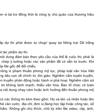
vị tài trợ đồng thời là công ty chủ quản của thương hiệu
lip dự thi phải được tự chụp/ quay tại Nông trại Dê trắng
t tác phẩm dự thi.
ội dung đảm bảo theo yêu cầu của thể lệ cuộc thi; phải là
ao chép ý tưởng hoặc các sản phẩm đã có sẵn từ trước. Khi
p file gốc để đối chiếu.
 không vi phạm thuần phong mỹ tục, pháp luật văn hóa Việt
tiêu cực về chính trị, tôn giáo. Nghiêm cấm tuyên truyền,
yên truyền phản động hoặc hành vi phá hoại. Nghiêm cấm sử
 tin không lành mạnh, thiếu văn hóa. Ban tổ chức có toàn
ứa nội dung nhạy cảm hoặc ảnh hưởng đến thuần phong mỹ
ải có các thông tin kèm theo gồm: Họ và tên cá nhân hoặc tên
hẻ căn cước, địa chỉ, đơn vị đang học tập hoặc công tác, số
phẩm. Không ghi chú thích, chữ ký trên file video, clip, ảnh;