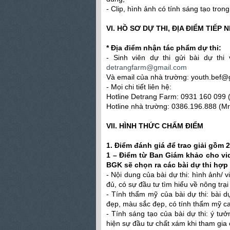
- Clip, hình ảnh có tính sáng tạo tron
VI. HỒ SƠ DỰ THI, ĐỊA ĐIỂM TIẾP 
* Địa điểm nhận tác phẩm dự thi:
- Sinh viên dự thi gửi bài dự thi
detrangfarm@gmail.com
Và email của nhà trường:
youth.bef@
- Mọi chi tiết liên hệ:
Hotline Detrang Farm: ‎‎0931 160 099 
Hotline nhà trường: 0386.196.888 (Mr
VII. HÌNH THỨC CHẤM ĐIỂM
1.
Điểm đánh giá để trao giải gồm 
1 – Điểm từ Ban Giám khảo cho vid
BGK sẽ chọn ra các bài dự thi hợp 
- Nội dung của bài dự thi: hình ảnh/
đủ, có sự đầu tư tìm hiểu về nông trại
- Tính thẩm mỹ của bài dự thi: bài d
đẹp, màu sắc đẹp, có tính thẩm mỹ c
- Tính sáng tạo của bài dự thi: ý tưở
hiện sự đầu tư chất xám khi tham gia 