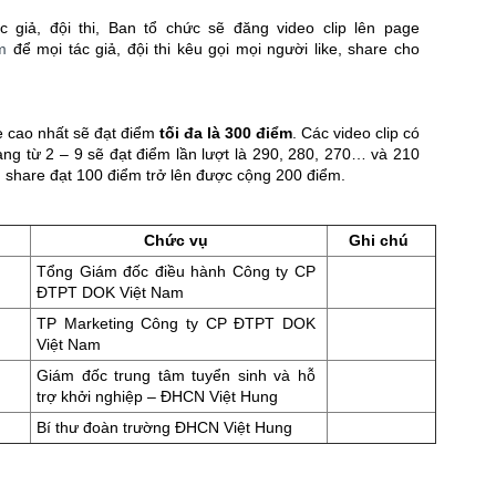
c giả, đội thi, Ban tổ chức sẽ đăng video clip lên page
m
để mọi tác giả, đội thi kêu gọi mọi người like, share cho
re cao nhất sẽ đạt điểm
tối đa là 300 điểm
. Các video clip có
ạng từ 2 – 9 sẽ đạt điểm lần lượt là 290, 280, 270… và 210
e, share đạt 100 điểm trở lên được cộng 200 điểm.
Chức vụ
Ghi chú
Tổng Giám đốc điều hành Công ty CP
ĐTPT DOK Việt Nam
TP Marketing Công ty CP ĐTPT DOK
Việt Nam
Giám đốc trung tâm tuyển sinh và hỗ
trợ khởi nghiệp – ĐHCN Việt Hung
Bí thư đoàn trường ĐHCN Việt Hung