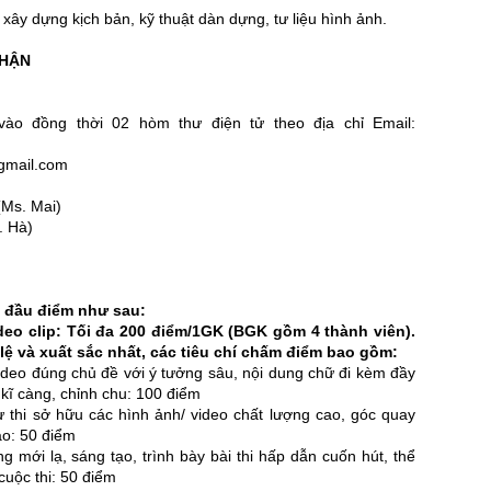
g xây dựng kịch bản, kỹ thuật dàn dựng, tư liệu hình ảnh.
NHẬN
 vào đồng thời 02 hòm thư điện tử theo địa chỉ Email:
gmail.com
(Ms. Mai)
. Hà)
2 đầu điểm như sau:
eo clip:
Tối đa 200 điểm/1GK (BGK gồm 4 thành viên).
lệ và xuất sắc nhất, các tiêu chí chấm điểm bao gồm:
 video đúng chủ đề với ý tưởng sâu, nội dung chữ đi kèm đầy
 kĩ càng, chỉnh chu: 100 điểm
ự thi sở hữu các hình ảnh/ video chất lượng cao, góc quay
ao: 50 điểm
ng mới lạ, sáng tạo, trình bày bài thi hấp dẫn cuốn hút, thể
cuộc thi: 50 điểm