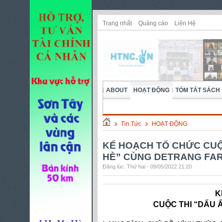
Trang nhất
Quảng cáo
Liên Hệ
ABOUT
HOẠT ĐỘNG
TÓM TẮT SÁCH
Tin Tức
HOẠT ĐỘNG
KẾ HOẠCH TỔ CHỨC CUỘ
HÈ” CÙNG DETRANG FA
Đăng lúc: Thứ hai - 09/05/2022 21:20
K
CUỘC THI “DẤU 