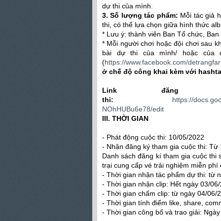
dự thi của mình.
3. Số lượng tác phẩm:
Mỗi tác giả 
thi, có thể lựa chọn giữa hình thức al
* Lưu ý: thành viên Ban Tổ chức, Ban
* Mỗi người chơi hoặc đội chơi sau k
bài dự thi của mình/ hoặc của 
(
https://www.facebook.com/detrangfa
ở chế độ công khai kèm với hasht
Link đăng 
thi:
https://docs.
NOhHUBu6e78/edit
III. THỜI GIAN
- Phát động cuộc thi: 10/05/2022
- Nhận đăng ký tham gia cuộc thi: Từ
Danh sách đăng kí tham gia cuộc thi
trại cung cấp vé trải nghiệm miễn phí 
- Thời gian nhận tác phẩm dự thi: từ
- Thời gian nhận clip: Hết ngày 03/06
- Thời gian chấm clip: từ ngày 04/06
- Thời gian tính điểm like, share, co
- Thời gian công bố và trao giải: Ngà