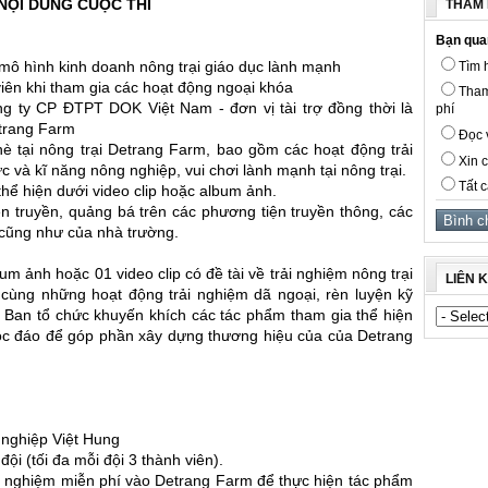
 NỘI DUNG CUỘC THI
THĂM 
Bạn qua
ề mô hình kinh doanh nông trại giáo dục lành mạnh
Tìm h
iên khi tham gia các hoạt động ngoại khóa
Tham
ng ty CP ĐTPT DOK Việt Nam - đơn vị tài trợ đồng thời là
phí
etrang Farm
Đọc v
è tại nông trại Detrang Farm, bao gồm các hoạt động trải
Xin c
c và kĩ năng nông nghiệp, vui chơi lành mạnh tại nông trại.
Tất c
hể hiện dưới video clip hoặc album ảnh.
 truyền, quảng bá trên các phương tiện truyền thông, các
cũng như của nhà trường.
um ảnh hoặc 01 video clip có đề tài về trải nghiệm nông trại
LIÊN 
, cùng những hoạt động trải nghiệm dã ngoại, rèn luyện kỹ
. Ban tổ chức khuyến khích các tác phẩm tham gia thể hiện
độc đáo để góp phần xây dựng thương hiệu của của Detrang
 nghiệp Việt Hung
i (tối đa mỗi đội 3 thành viên).
ải nghiệm miễn phí vào Detrang Farm để thực hiện tác phẩm