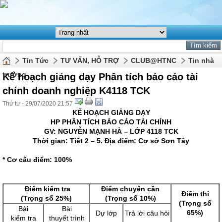
Tin Tức
TƯ VẤN, HỖ TRỢ
CLUB@HTNC
Tin nhà
trường
Kế hoạch giảng dạy Phân tích báo cáo tài
chính doanh nghiệp K4118 TCK
Thứ tư - 29/07/2020 21:57
KẾ HOẠCH GIẢNG DẠY
HP PHÂN TÍCH BÁO CÁO TÀI CHÍNH
GV: NGUYỄN MẠNH HÀ – LỚP 4118 TCK
Thời gian: Tiết 2 – 5. Địa điểm: Cơ sở Sơn Tây
* Cơ cấu điểm: 100%
Đ
iểm kiểm tra
Điểm chuyên cần
Điểm thi
(
Trọng số
25%)
(Trọng số
10%)
(Trọng số
Bài
Bài
65%)
Dự lớp
Trả lời câu hỏi
kiểm tra
thuyết trình