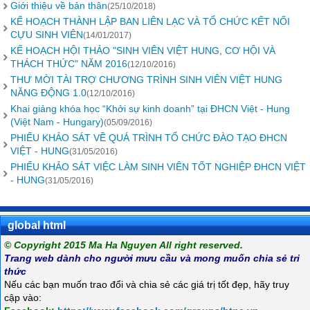
Giới thiệu về bản thân
(25/10/2018)
KẾ HOẠCH THÀNH LẬP BAN LIÊN LẠC VÀ TỔ CHỨC KẾT NỐI
CỰU SINH VIÊN
(14/01/2017)
KẾ HOẠCH HỘI THẢO "SINH VIÊN VIỆT HUNG, CƠ HỘI VÀ
THÁCH THỨC" NĂM 2016
(12/10/2016)
THƯ MỜI TÀI TRỢ CHƯƠNG TRÌNH SINH VIÊN VIỆT HUNG
NĂNG ĐỘNG 1.0
(12/10/2016)
Khai giảng khóa học “Khởi sự kinh doanh” tại ĐHCN Việt - Hung
(Việt Nam - Hungary)
(05/09/2016)
PHIẾU KHẢO SÁT VỀ QUÁ TRÌNH TỔ CHỨC ĐÀO TẠO ĐHCN
VIỆT - HUNG
(31/05/2016)
PHIẾU KHẢO SÁT VIỆC LÀM SINH VIÊN TỐT NGHIỆP ĐHCN VIỆT
- HUNG
(31/05/2016)
global html
© Copyright 2015 Ma Ha Nguyen All right reserved.
Trang web dành cho người mưu cầu và mong muốn chia sẻ tri
thức
Nếu các bạn muốn trao đổi và chia sẻ các giá trị tốt đẹp, hãy truy
cập vào: