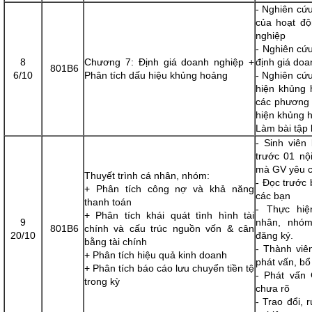
- Nghiên cứu
của hoạt độ
nghiệp
- Nghiên cứ
8
Chương 7: Định giá doanh nghiệp +
định giá doa
801B6
6/10
Phân tích dấu hiệu khủng hoảng
- Nghiên cứu
hiện khủng 
các phương p
hiện khủng h
Làm bài tập 
- Sinh viên
trước 01 nội
mà GV yêu c
Thuyết trình cá nhân, nhóm:
- Đọc trước 
+ Phân tích công nợ và khả năng
các bạn
thanh toán
- Thực hiệ
+ Phân tích khái quát tình hình tài
9
nhân, nhóm
801B6
chính và cấu trúc nguồn vốn & cân
20/10
đăng ký.
bằng tài chính
- Thành viê
+ Phân tích hiệu quả kinh doanh
phát vấn, bổ
+ Phân tích báo cáo lưu chuyển tiền tệ
​- Phát vấ
trong kỳ
chưa rõ
- Trao đổi, r