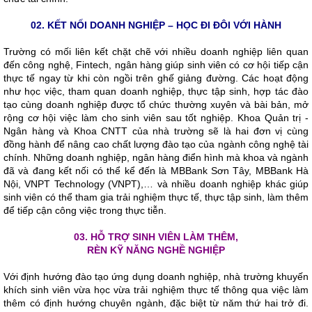
02.
KẾT NỐI DOANH NGHIỆP – HỌC ĐI ĐÔI VỚI HÀNH
Trường có mối liên kết chặt chẽ với nhiều doanh nghiệp liên quan
đến công nghệ, Fintech, ngân hàng giúp sinh viên có cơ hội tiếp cận
thực tế ngay từ khi còn ngồi trên ghế giảng đường. Các hoạt động
như học việc, tham quan doanh nghiệp, thực tập sinh, hợp tác đào
tạo cùng doanh nghiệp được tổ chức thường xuyên và bài bản, mở
rộng cơ hội việc làm cho sinh viên sau tốt nghiệp. Khoa Quản trị -
Ngân hàng và Khoa CNTT của nhà trường sẽ là hai đơn vị cùng
đồng hành để nâng cao chất lượng đào tạo của ngành công nghệ tài
chính. Những doanh nghiệp, ngân hàng điển hình mà khoa và ngành
đã và đang kết nối có thể kể đến là MBBank Sơn Tây, MBBank Hà
Nội, VNPT Technology (VNPT),… và nhiều doanh nghiệp khác giúp
sinh viên có thể tham gia trải nghiệm thực tế, thực tập sinh, làm thêm
để tiếp cận công việc trong thực tiễn.
03.
HỖ TRỢ SINH VIÊN LÀM THÊM,
RÈN KỸ NĂNG NGHỀ NGHIỆP
Với định hướng đào tạo ứng dụng doanh nghiệp, nhà trường khuyến
khích sinh viên vừa học vừa trải nghiệm thực tế thông qua việc làm
thêm có định hướng chuyên ngành, đặc biệt từ năm thứ hai trở đi.