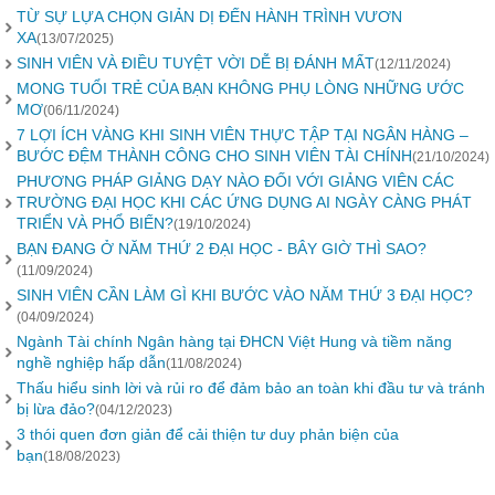
TỪ SỰ LỰA CHỌN GIẢN DỊ ĐẾN HÀNH TRÌNH VƯƠN
XA
(13/07/2025)
SINH VIÊN VÀ ĐIỀU TUYỆT VỜI DỄ BỊ ĐÁNH MẤT
(12/11/2024)
MONG TUỔI TRẺ CỦA BẠN KHÔNG PHỤ LÒNG NHỮNG ƯỚC
MƠ
(06/11/2024)
7 LỢI ÍCH VÀNG KHI SINH VIÊN THỰC TẬP TẠI NGÂN HÀNG –
BƯỚC ĐỆM THÀNH CÔNG CHO SINH VIÊN TÀI CHÍNH
(21/10/2024)
PHƯƠNG PHÁP GIẢNG DẠY NÀO ĐỐI VỚI GIẢNG VIÊN CÁC
TRƯỜNG ĐẠI HỌC KHI CÁC ỨNG DỤNG AI NGÀY CÀNG PHÁT
TRIỂN VÀ PHỔ BIẾN?
(19/10/2024)
BẠN ĐANG Ở NĂM THỨ 2 ĐẠI HỌC - BÂY GIỜ THÌ SAO?
(11/09/2024)
SINH VIÊN CẦN LÀM GÌ KHI BƯỚC VÀO NĂM THỨ 3 ĐẠI HỌC?
(04/09/2024)
Ngành Tài chính Ngân hàng tại ĐHCN Việt Hung và tiềm năng
nghề nghiệp hấp dẫn
(11/08/2024)
Thấu hiểu sinh lời và rủi ro để đảm bảo an toàn khi đầu tư và tránh
bị lừa đảo?
(04/12/2023)
3 thói quen đơn giản để cải thiện tư duy phản biện của
bạn
(18/08/2023)