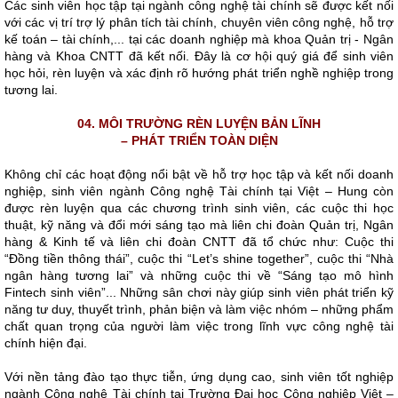
Các sinh viên học tập tại ngành công nghệ tài chính sẽ được kết nối
với các vị trí trợ lý phân tích tài chính, chuyên viên công nghệ, hỗ trợ
kế toán – tài chính,... tại các doanh nghiệp mà khoa Quản trị - Ngân
hàng và Khoa CNTT đã kết nối. Đây là cơ hội quý giá để sinh viên
học hỏi, rèn luyện và xác định rõ hướng phát triển nghề nghiệp trong
tương lai.
04. MÔI TRƯỜNG RÈN LUYỆN BẢN LĨNH
– PHÁT TRIỂN TOÀN DIỆN
Không chỉ các hoạt động nổi bật về hỗ trợ học tập và kết nối doanh
nghiệp, sinh viên ngành Công nghệ Tài chính tại Việt – Hung còn
được rèn luyện qua các chương trình sinh viên, các cuộc thi học
thuật, kỹ năng và đổi mới sáng tạo mà liên chi đoàn Quản trị, Ngân
hàng & Kinh tế và liên chi đoàn CNTT đã tổ chức như: Cuộc thi
“Đồng tiền thông thái”, cuộc thi “Let’s shine together”, cuộc thi “Nhà
ngân hàng tương lai” và những cuộc thi về “Sáng tạo mô hình
Fintech sinh viên”... Những sân chơi này giúp sinh viên phát triển kỹ
năng tư duy, thuyết trình, phản biện và làm việc nhóm – những phẩm
chất quan trọng của người làm việc trong lĩnh vực công nghệ tài
chính hiện đại.
Với nền tảng đào tạo thực tiễn, ứng dụng cao, sinh viên tốt nghiệp
ngành Công nghệ Tài chính tại Trường Đại học Công nghiệp Việt –