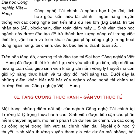
Đại học Công
nghiệp Việt –
Công nghệ Tài chính là ngành học hiện đại, tích
Hung
hợp giữa kiến thức tài chính – ngân hàng truyền
thống với các công nghệ tiên tiến như dữ liệu lớn (Big Data), trí tuệ
nhân tạo (AI), blockchain, điện toán đám mây,... Sinh viên theo học
ngành này được đào tạo để trở thành lực lượng nòng cốt trong việc
thiết kế, vận hành và triển khai các giải pháp công nghệ trong hoạt
động ngân hàng, tài chính, đầu tư, bảo hiểm, thanh toán số,...
Trên nền tảng đó, chương trình đào tạo tại Đại học Công nghiệp Việt
– Hung đã được thiết kế phù hợp với yêu cầu thực tiễn, cập nhật xu
hướng toàn cầu, giúp sinh viên không chỉ nắm vững lý thuyết mà còn
giỏi kỹ năng thực hành và tư duy đổi mới sáng tạo. Dưới đây là
những điểm khác biệt nổi bật của ngành công nghệ tài chính tại
trường Đại học Công nghiệp Việt – Hung
01. TĂNG CƯỜNG THỰC HÀNH – GẮN VỚI THỰC TẾ
Một trong những điểm nổi bật của ngành Công nghệ Tài chính tại
Trường là tỷ trọng thực hành cao. Sinh viên được tiếp cận các phần
mềm chuyên ngành, mô hình phân tích dữ liệu tài chính, và các công
cụ công nghệ trong lĩnh vực tài chính hiện đại. Ngoài giờ học lý
thuyết, sinh viên thường xuyên tham gia các dự án mô phỏng, bài