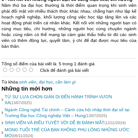
Năm thứ ba đại học thường là thời điểm quan trọng khi sinh viên
phải đối mặt với nhiều thách thức khác nhau, chẳng hạn như lập kế
hoạch nghề nghiệp, khối lượng công việc học tập tăng lên và các
hoạt động phát triển cá nhân khác. Kết nối với những người bạn có
cùng mục tiêu, chí hướng, những người học cùng chuyên ngành
hoặc cùng năm có thể mang lại cảm giác thấu hiểu từ đó các sinh
viên có thêm động lực, quyết tâm, ý chí để đạt được mục tiêu của
bản thân.
Tổng số điểm của bài viết là: 5 trong 1 đánh giá
Click để đánh giá bài viết
Từ khóa:
sinh viên
,
đại học
,
cần làm gì
Những tin mới hơn
TỪ SỰ LỰA CHỌN GIẢN DỊ ĐẾN HÀNH TRÌNH VƯƠN
XA
(13/07/2025)
Ngành Công nghệ Tài chính – Cánh cửa hội nhập thời đại số tại
Trường Đại học Công nghiệp Việt – Hung
(13/07/2025)
SINH VIÊN VÀ ĐIỀU TUYỆT VỜI DỄ BỊ ĐÁNH MẤT
(12/11/2024)
MONG TUỔI TRẺ CỦA BẠN KHÔNG PHỤ LÒNG NHỮNG ƯỚC
MƠ
(06/11/2024)