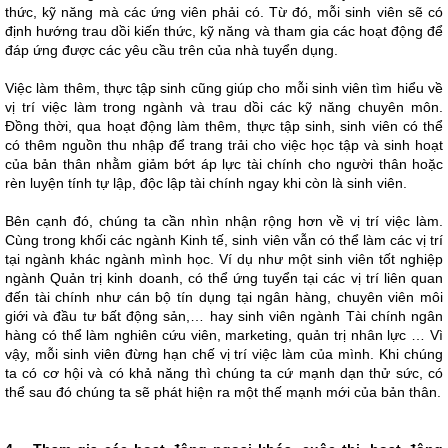
thức, kỹ năng mà các ứng viên phải có. Từ đó, mỗi sinh viên sẽ có
định hướng trau dồi kiến thức, kỹ năng và tham gia các hoạt động để
đáp ứng được các yêu cầu trên của nhà tuyển dụng.
Việc làm thêm, thực tập sinh cũng giúp cho mỗi sinh viên tìm hiểu về
vị trí việc làm trong ngành và trau dồi các kỹ năng chuyên môn.
Đồng thời, qua hoạt động làm thêm, thực tập sinh, sinh viên có thể
có thêm nguồn thu nhập để trang trải cho việc học tập và sinh hoạt
của bản thân nhằm giảm bớt áp lực tài chính cho người thân hoặc
rèn luyện tính tự lập, độc lập tài chính ngay khi còn là sinh viên.
Bên cạnh đó, chúng ta cần nhìn nhận rộng hơn về vị trí việc làm.
Cùng trong khối các ngành Kinh tế, sinh viên vẫn có thể làm các vị trí
tại ngành khác ngành mình học. Ví dụ như một sinh viên tốt nghiệp
ngành Quản trị kinh doanh, có thể ứng tuyển tại các vị trí liên quan
đến tài chính như cán bộ tín dụng tại ngân hàng, chuyên viên môi
giới và đầu tư bất động sản,… hay sinh viên ngành Tài chính ngân
hàng có thể làm nghiên cứu viên, marketing, quản trị nhân lực … Vì
vậy, mỗi sinh viên đừng hạn chế vị trí việc làm của mình. Khi chúng
ta có cơ hội và có khả năng thì chúng ta cứ mạnh dạn thử sức, có
thể sau đó chúng ta sẽ phát hiện ra một thế mạnh mới của bản thân.