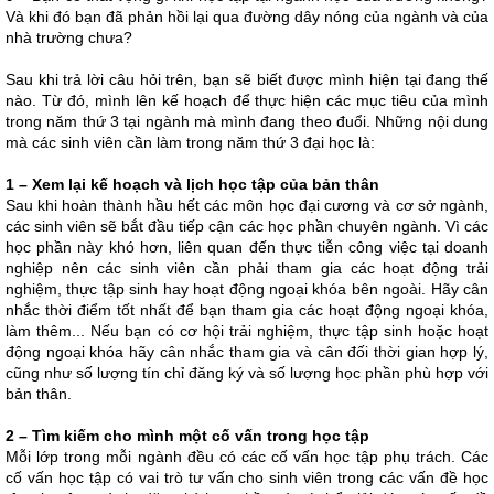
Và khi đó bạn đã phản hồi lại qua đường dây nóng của ngành và của
nhà trường chưa?
Sau khi trả lời câu hỏi trên, bạn sẽ biết được mình hiện tại đang thế
nào. Từ đó, mình lên kế hoạch để thực hiện các mục tiêu của mình
trong năm thứ 3 tại ngành mà mình đang theo đuổi. Những nội dung
mà các sinh viên cần làm trong năm thứ 3 đại học là:
1 – Xem lại kế hoạch và lịch học tập của bản thân
Sau khi hoàn thành hầu hết các môn học đại cương và cơ sở ngành,
các sinh viên sẽ bắt đầu tiếp cận các học phần chuyên ngành. Vì các
học phần này khó hơn, liên quan đến thực tiễn công việc tại doanh
nghiệp nên các sinh viên cần phải tham gia các hoạt động trải
nghiệm, thực tập sinh hay hoạt động ngoại khóa bên ngoài. Hãy cân
nhắc thời điểm tốt nhất để bạn tham gia các hoạt động ngoại khóa,
làm thêm... Nếu bạn có cơ hội trải nghiệm, thực tập sinh hoặc hoạt
động ngoại khóa hãy cân nhắc tham gia và cân đối thời gian hợp lý,
cũng như số lượng tín chỉ đăng ký và số lượng học phần phù hợp với
bản thân.
2 – Tìm kiếm cho mình một cố vấn trong học tập
Mỗi lớp trong mỗi ngành đều có các cố vấn học tập phụ trách. Các
cố vấn học tập có vai trò tư vấn cho sinh viên trong các vấn đề học