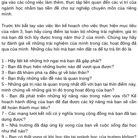
gia vào các công việc làm thêm, thực tập liên quan đến các vị trí của
ngành học nhằm tạo tiền đề cho sự nghiệp chuyên môn của riêng
mình.
Trước khi bắt tay vào việc lên kế hoạch cho việc thực hiện mục tiêu
của năm 3, bạn hãy cùng điểm lại toàn bộ những trải nghiệm, giá trị
mà bạn đã tích lũy được trong năm thứ 2 của mình. Chúng tay hãy
tự đánh giá về những trải nghiệm của mình trong các hoạt động đã
qua của mình. Những câu hỏi mà bạn nên đặt ra để tự trả lời đó là:
1 - Hãy liệt kê những trở ngại mà bạn đã gặp phải?
2 - Bạn đã thực hiện những bước nào để vượt qua được?
3 - Bạn đã khám phá ra điều gì về bản thân?
4 - Bạn thấy những vấn đề nào là quan trọng?
5 - Những giá trị nào là quan trọng nhất đối với bạn tại thời điểm này,
minh chứng về những giá trị đó trong hoạt động của bạn?
6 - Bạn đã phát triển những kỹ năng nào trong năm vừa rồi? Kế
hoạch hành động của bạn để đạt được các kỹ năng mà bạn sẽ cần
để hoàn thành mục tiêu?
7 - Các mạng lưới kết nối có ý nghĩa trong cộng đồng mà bạn đã tạo
dựng được?
8 – Nhà trường đã đáp ứng kỳ vọng của bạn về cuộc sống đại học
như thế nào?
9 – Bạn có thất vọng gì khi học tập tại ngành học của trường không?