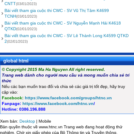
CNTT
(03/01/2023)
Bài viết tham gia cuộc thi CWC - SV Vũ Thị Tâm K4699
TCNH
(03/01/2023)
Bài viết tham gia cuộc thi CWC - SV Nguyễn Mạnh Hải K4618
QTKD
(02/01/2023)
Bài viết tham gia cuộc thi CWC - SV Lê Thành Long K4599 QTKD
2
(02/01/2023)
global html
© Copyright 2015 Ma Ha Nguyen All right reserved.
Trang web dành cho người mưu cầu và mong muốn chia sẻ tri
thức
Nếu các bạn muốn trao đổi và chia sẻ các giá trị tốt đẹp, hãy truy
cập vào:
Facebook:
https://www.facebook.com/groups/htnc.vn
Fanpage:
https://www.facebook.com/htnc.vn
/
Hotline: 0386.196.888
Xem bản:
Desktop
| Mobile
Bản quyền thuộc về www.htnc.vn Trang web đang hoạt động thử
nghiệm. Chờ xin giấy phép của Bộ Thông tin và Truyền thông.