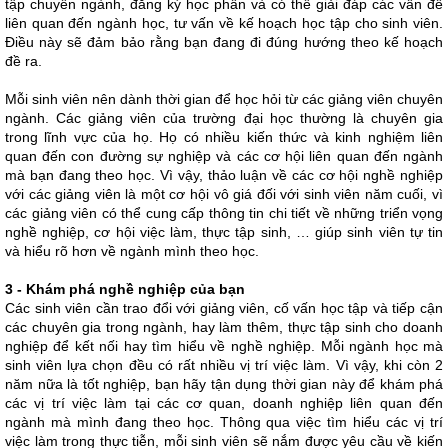
tập chuyên ngành, đăng ký học phần và có thể giải đáp các vấn đề
liên quan đến ngành học, tư vấn về kế hoạch học tập cho sinh viên.
Điều này sẽ đảm bảo rằng bạn đang đi đúng hướng theo kế hoạch
đề ra.
Mỗi sinh viên nên dành thời gian để học hỏi từ các giảng viên chuyên
ngành. Các giảng viên của trường đại học thường là chuyên gia
trong lĩnh vực của họ. Họ có nhiều kiến ​​thức và kinh nghiệm liên
quan đến con đường sự nghiệp và các cơ hội liên quan đến ngành
mà bạn đang theo học. Vì vậy, thảo luận về các cơ hội nghề nghiệp
với các giảng viên là một cơ hội vô giá đối với sinh viên năm cuối, vì
các giảng viên có thể cung cấp thông tin chi tiết về những triển vọng
nghề nghiệp, cơ hội việc làm, thực tập sinh, … giúp sinh viên tự tin
và hiểu rõ hơn về ngành mình theo học.
3 -
Khám phá nghề nghiệp của bạn
Các sinh viên cần trao đổi với giảng viên, cố vấn học tập và tiếp cận
các chuyên gia trong ngành, hay làm thêm, thực tập sinh cho doanh
nghiệp để kết nối hay tìm hiểu về nghề nghiệp. Mỗi ngành học mà
sinh viên lựa chọn đều có rất nhiều vị trí việc làm. Vì vậy, khi còn 2
năm nữa là tốt nghiệp, bạn hãy tận dụng thời gian này để khám phá
các vị trí việc làm tại các cơ quan, doanh nghiệp liên quan đến
ngành mà mình đang theo học. Thông qua việc tìm hiểu các vị trí
việc làm trong thực tiễn, mỗi sinh viên sẽ nắm được yêu cầu về kiến