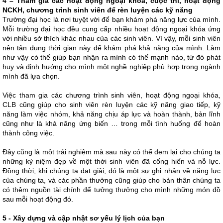
4 – Tham gia các hoạt động ngoại khóa, cuộc thi, hoạt động
NCKH, chương trình sinh viên để rèn luyện các kỹ năng
Trường đại học là nơi tuyệt vời để bạn khám phá năng lực của mình.
Mỗi trường đại học đều cung cấp nhiều hoạt động ngoại khóa ứng
với nhiều sở thích khác nhau của các sinh viên. Vì vậy, mỗi sinh viên
nên tận dụng thời gian này để khám phá khả năng của mình. Làm
như vậy có thể giúp bạn nhận ra mình có thế mạnh nào, từ đó phát
huy và định hướng cho mình một nghề nghiệp phù hợp trong ngành
mình đã lựa chọn.
Việc tham gia các chương trình sinh viên, hoạt động ngoại khóa,
CLB cũng giúp cho sinh viên rèn luyện các kỹ năng giao tiếp, kỹ
năng làm việc nhóm, khả năng chịu áp lực và hoàn thành, bản lĩnh
cũng như là khả năng ứng biến … trong mỗi tình huống để hoàn
thành công việc.
Đây cũng là một trải nghiệm mà sau này có thể đem lại cho chúng ta
những kỷ niệm đẹp về một thời sinh viên đã cống hiến và nỗ lực.
Đồng thời, khi chúng ta đạt giải, đó là một sự ghi nhận về năng lực
của chúng ta, và các phần thưởng cũng giúp cho bản thân chúng ta
có thêm nguồn tài chính để tưởng thưởng cho mình những món đồ
sau mỗi hoạt động đó.
5 - Xây dựng và cập nhật sơ yếu lý lịch của bạn