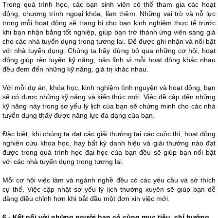
Trong quá trình học, các bạn sinh viên có thể tham gia các hoạt
động, chương trình ngoại khóa, làm thêm. Những vai trò và nỗ lực
trong mỗi hoạt động sẽ trang bị cho bạn kinh nghiệm thực tế trước
khi bạn nhận bằng tốt nghiệp, giúp bạn trở thành ứng viên sáng giá
cho các nhà tuyển dụng trong tương lai. Để được ghi nhận và nổi bật
với nhà tuyển dụng. Chúng ta hãy đừng bỏ qua những cơ hội, hoạt
động giúp rèn luyện kỹ năng, bản lĩnh vì mỗi hoạt động khác nhau
đều đem đến những kỹ năng, giá trị khác nhau.
Với mỗi dự án, khóa học, kinh nghiệm tình nguyện và hoạt động, bạn
sẽ có được những kỹ năng và kiến ​​thức mới. Việc đề cập đến những
kỹ năng này trong sơ yếu lý lịch của bạn sẽ chứng minh cho các nhà
tuyển dụng thấy được năng lực đa dạng của bạn.
Đặc biệt, khi chúng ta đạt các giải thưởng tại các cuộc thi, hoạt động
nghiên cứu khoa học, hay bất kỳ danh hiệu và giải thưởng nào đạt
được trong quá trình học đại học của bạn đều sẽ giúp bạn nổi bật
với các nhà tuyển dụng trong tương lai.
Mỗi cơ hội việc làm và ngành nghề đều có các yêu cầu và sở thích
cụ thể. Việc cập nhật sơ yếu lý lịch thường xuyên sẽ giúp bạn dễ
dàng điều chỉnh hơn khi bắt đầu một đơn xin việc mới.
6 - Kết nối với những người bạn có cùng mục tiêu, chí hướng