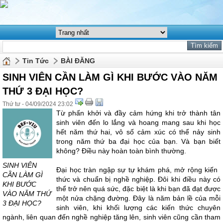
Tin Tức
BÀI ĐĂNG
SINH VIÊN CẦN LÀM GÌ KHI BƯỚC VÀO NĂM
THỨ 3 ĐẠI HỌC?
Thứ tư - 04/09/2024 23:02
Từ phấn khởi và đầy cảm hứng khi trở thành tân
sinh viên đến lo lắng và hoang mang sau khi học
hết năm thứ hai, vô số cảm xúc có thể nảy sinh
trong năm thứ ba đại học của bạn. Và bạn biết
không? Điều này hoàn toàn bình thường.
SINH VIÊN
Đại học tràn ngập sự tự khám phá, mở rộng kiến ​​
CẦN LÀM GÌ
thức và chuẩn bị nghề nghiệp. Đôi khi điều này có
KHI BƯỚC
thể trở nên quá sức, đặc biệt là khi bạn đã đạt được
VÀO NĂM THỨ
một nửa chặng đường. Đây là năm bản lề của mỗi
3 ĐẠI HỌC?
sinh viên, khi khối lượng các kiến thức chuyên
ngành, liên quan đến nghề nghiệp tăng lên, sinh viên cũng cần tham