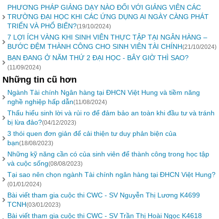
PHƯƠNG PHÁP GIẢNG DẠY NÀO ĐỐI VỚI GIẢNG VIÊN CÁC
TRƯỜNG ĐẠI HỌC KHI CÁC ỨNG DỤNG AI NGÀY CÀNG PHÁT
TRIỂN VÀ PHỔ BIẾN?
(19/10/2024)
7 LỢI ÍCH VÀNG KHI SINH VIÊN THỰC TẬP TẠI NGÂN HÀNG –
BƯỚC ĐỆM THÀNH CÔNG CHO SINH VIÊN TÀI CHÍNH
(21/10/2024)
BẠN ĐANG Ở NĂM THỨ 2 ĐẠI HỌC - BÂY GIỜ THÌ SAO?
(11/09/2024)
Những tin cũ hơn
Ngành Tài chính Ngân hàng tại ĐHCN Việt Hung và tiềm năng
nghề nghiệp hấp dẫn
(11/08/2024)
Thấu hiểu sinh lời và rủi ro để đảm bảo an toàn khi đầu tư và tránh
bị lừa đảo?
(04/12/2023)
3 thói quen đơn giản để cải thiện tư duy phản biện của
bạn
(18/08/2023)
Những kỹ năng cần có của sinh viên để thành công trong học tập
và cuộc sống
(08/08/2023)
Tại sao nên chọn ngành Tài chính ngân hàng tại ĐHCN Việt Hung?
(01/01/2024)
Bài viết tham gia cuộc thi CWC - SV Nguyễn Thị Lương K4699
TCNH
(03/01/2023)
Bài viết tham gia cuộc thi CWC - SV Trần Thị Hoài Ngọc K4618