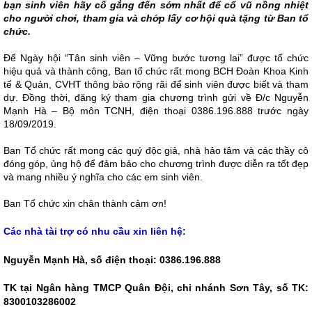
bạn sinh viên hãy cố gắng đến sớm nhất để cổ vũ nồng nhiệt
cho người chơi, tham gia và chớp lấy cơ hội quà tặng từ Ban tổ
chức.
Để Ngày hội “Tân sinh viên – Vững bước tương lai” được tổ chức
hiệu quả và thành công, Ban tổ chức rất mong BCH Đoàn Khoa Kinh
tế & Quản, CVHT thông báo rộng rãi để sinh viên được biết và tham
dự. Đồng thời, đăng ký tham gia chương trình gửi về Đ/c Nguyễn
Mạnh Hà – Bộ môn TCNH, điện thoại 0386.196.888 trước ngày
18/09/2019.
Ban Tổ chức rất mong các quý độc giả, nhà hảo tâm và các thầy cô
đóng góp, ủng hộ để đảm bảo cho chương trình được diễn ra tốt đẹp
và mang nhiều ý nghĩa cho các em sinh viên.
Ban Tổ chức xin chân thành cảm ơn!
Các nhà tài trợ có nhu cầu xin liên hệ:
Nguyễn Mạnh Hà, số điện thoại: 0386.196.888
TK tại Ngân hàng TMCP Quân Đội, chi nhánh Sơn Tây, số TK:
8300103286002