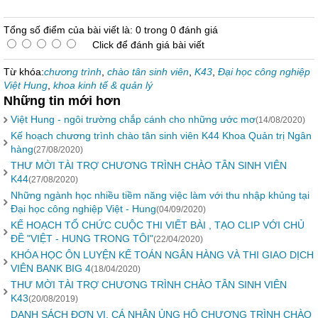
Tổng số điểm của bài viết là: 0 trong 0 đánh giá
Click để đánh giá bài viết
Từ khóa:
chương trình
,
chào tân sinh viên
,
K43
,
Đại học công nghiệp
Việt Hung
,
khoa kinh tế & quản lý
Những tin mới hơn
Việt Hung - ngôi trường chắp cánh cho những ước mơ
(14/08/2020)
Kế hoạch chương trình chào tân sinh viên K44 Khoa Quản trị Ngân
hàng
(27/08/2020)
THƯ MỜI TÀI TRỢ CHƯƠNG TRÌNH CHÀO TÂN SINH VIÊN
K44
(27/08/2020)
Những ngành học nhiều tiềm năng việc làm với thu nhập khủng tại
Đại học công nghiệp Việt - Hung
(04/09/2020)
KẾ HOẠCH TỔ CHỨC CUỘC THI VIẾT BÀI , TẠO CLIP VỚI CHỦ
ĐỀ "VIỆT - HUNG TRONG TÔI"
(22/04/2020)
KHÓA HỌC ÔN LUYỆN KẾ TOÁN NGÂN HÀNG VÀ THI GIAO DỊCH
VIÊN BANK BIG 4
(18/04/2020)
THƯ MỜI TÀI TRỢ CHƯƠNG TRÌNH CHÀO TÂN SINH VIÊN
K43
(20/08/2019)
DANH SÁCH ĐƠN VỊ, CÁ NHÂN ỦNG HỘ CHƯƠNG TRÌNH CHÀO