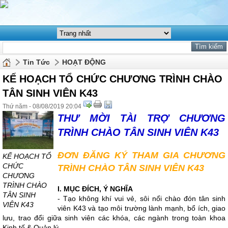
Tin Tức
HOẠT ĐỘNG
KẾ HOẠCH TỔ CHỨC CHƯƠNG TRÌNH CHÀO
TÂN SINH VIÊN K43
Thứ năm - 08/08/2019 20:04
THƯ MỜI TÀI TRỢ CHƯƠNG
TRÌNH CHÀO TÂN SINH VIÊN K43
ĐƠN ĐĂNG KÝ THAM GIA CHƯƠNG
KẾ HOẠCH TỔ
CHỨC
TRÌNH CHÀO TÂN SINH VIÊN K43
CHƯƠNG
TRÌNH CHÀO
I. MỤC ĐÍCH, Ý NGHĨA
TÂN SINH
- Tạo không khí vui vẻ, sôi nổi chào đón tân sinh
VIÊN K43
viên K43 và tạo môi trường lành mạnh, bổ ích, giao
lưu, trao đổi giữa sinh viên các khóa, các ngành trong toàn khoa
Kinh tế & Quản lý.