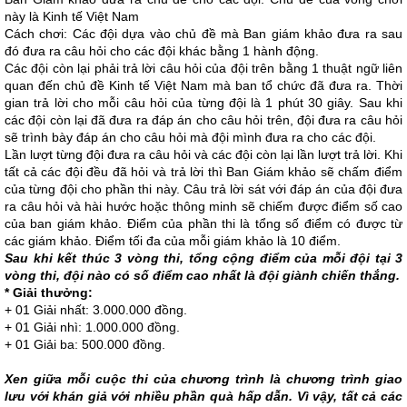
này là Kinh tế Việt Nam
Cách chơi: Các đội dựa vào chủ đề mà Ban giám khảo đưa ra sau
đó đưa ra câu hỏi cho các đội khác bằng 1 hành động.
Các đội còn lại phải trả lời câu hỏi của đội trên bằng 1 thuật ngữ liên
quan đến chủ đề Kinh tế Việt Nam mà ban tổ chức đã đưa ra. Thời
gian trả lời cho mỗi câu hỏi của từng đội là 1 phút 30 giây. Sau khi
các đội còn lại đã đưa ra đáp án cho câu hỏi trên, đội đưa ra câu hỏi
sẽ trình bày đáp án cho câu hỏi mà đội mình đưa ra cho các đội.
Lần lượt từng đội đưa ra câu hỏi và các đội còn lại lần lượt trả lời. Khi
tất cả các đội đều đã hỏi và trả lời thì Ban Giám khảo sẽ chấm điểm
của từng đội cho phần thi này. Câu trả lời sát với đáp án của đội đưa
ra câu hỏi và hài hước hoặc thông minh sẽ chiếm được điểm số cao
của ban giám khảo. Điểm của phần thi là tổng số điểm có được từ
các giám khảo. Điểm tối đa của mỗi giám khảo là 10 điểm.
Sau khi kết thúc 3 vòng thi, tổng cộng điểm của mỗi đội tại 3
vòng thi, đội nào có số điểm cao nhất là đội giành chiến thắng.
* Giải thưởng:
+ 01 Giải nhất: 3.000.000 đồng.
+ 01 Giải nhì: 1.000.000 đồng.
+ 01 Giải ba: 500.000 đồng.
Xen giữa mỗi cuộc thi của chương trình là chương trình giao
lưu với khán giả với nhiều phần quà hấp dẫn. Vì vậy, tất cả các