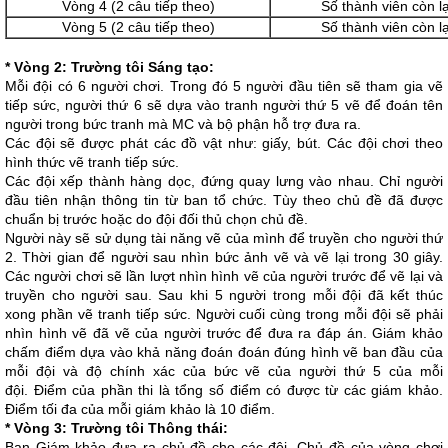
Vòng 4 (2 câu tiếp theo)
Số thành viên còn lạ
Vòng 5 (2 câu tiếp theo)
Số thành viên còn lạ
* Vòng 2: Trường tôi Sáng tạo:
Mỗi đội có 6 người chơi. Trong đó 5 người đầu tiên sẽ tham gia vẽ
tiếp sức, người thứ 6 sẽ dựa vào tranh người thứ 5 vẽ để đoán tên
người trong bức tranh mà MC và bộ phận hỗ trợ đưa ra.
Các đội sẽ được phát các đồ vật như: giấy, bút. Các đội chơi theo
hình thức vẽ tranh tiếp sức.
Các đội xếp thành hàng dọc, đứng quay lưng vào nhau. Chỉ người
đầu tiên nhận thông tin từ ban tổ chức. Tùy theo chủ đề đã được
chuẩn bị trước hoặc do đội đối thủ chọn chủ đề.
Người này sẽ sử dụng tài năng vẽ của mình để truyền cho người thứ
2. Thời gian để người sau nhìn bức ảnh vẽ và vẽ lại trong 30 giây.
Các người chơi sẽ lần lượt nhìn hình vẽ của người trước để vẽ lại và
truyền cho người sau. Sau khi 5 người trong mỗi đội đã kết thúc
xong phần vẽ tranh tiếp sức. Người cuối cùng trong mỗi đội sẽ phải
nhìn hình vẽ đã vẽ của người trước để đưa ra đáp án. Giám khảo
chấm điểm dựa vào khả năng đoán đoán đúng hình vẽ ban đầu của
mỗi đội và độ chính xác của bức vẽ của người thứ 5 của mỗi
đội.
Điểm của phần thi là tổng số điểm có được từ các giám khảo.
Điểm tối đa của mỗi giám khảo là 10 điểm.
* Vòng 3: Trường tôi Thông thái:
Ban Giám khảo đưa ra chủ đề cho các đội. Chủ đề của vòng chơi