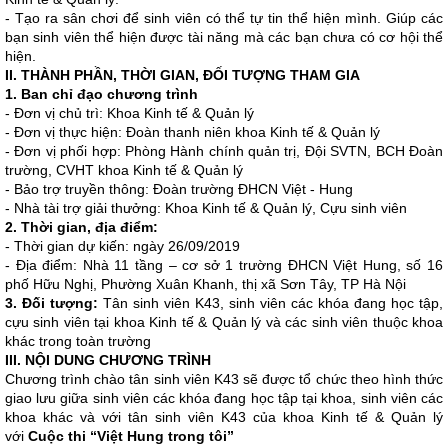
- Tạo ra sân chơi để sinh viên có thể tự tin thể hiện mình. Giúp các
bạn sinh viên thể hiện được tài năng mà các bạn chưa có cơ hội thể
hiện.
II. THÀNH PHẦN, THỜI GIAN, ĐỐI TƯỢNG THAM GIA
1. Ban chỉ đạo chương trình
- Đơn vị chủ trì: Khoa Kinh tế & Quản lý
- Đơn vị thực hiện: Đoàn thanh niên khoa Kinh tế & Quản lý
- Đơn vị phối hợp: Phòng Hành chính quản trị, Đội SVTN, BCH Đoàn
trường, CVHT khoa Kinh tế & Quản lý
- Bảo trợ truyền thông: Đoàn trường ĐHCN Việt - Hung
- Nhà tài trợ giải thưởng: Khoa Kinh tế & Quản lý, Cựu sinh viên
2. Thời gian, địa điểm:
- Thời gian dự kiến: ngày 26/09/2019
- Địa điểm: Nhà 11 tầng – cơ sở 1 trường ĐHCN Việt Hung, số 16
phố Hữu Nghị, Phường Xuân Khanh, thị xã Sơn Tây, TP Hà Nội
3. Đối tượng:
Tân sinh viên K43, sinh viên các khóa đang học tập,
cựu sinh viên tại khoa Kinh tế & Quản lý và các sinh viên thuộc khoa
khác trong toàn trường
III. NỘI DUNG CHƯƠNG TRÌNH
Chương trình chào tân sinh viên K43 sẽ được tổ chức theo hình thức
giao lưu giữa sinh viên các khóa đang học tập tại khoa, sinh viên các
khoa khác và với tân sinh viên K43 của khoa Kinh tế & Quản lý
với
Cuộc thi “Việt Hung trong tôi”