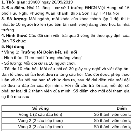
1. Thời gian:
19h00’ ngày 26/09/2019
2. Địa điểm:
Nhà 11 tầng – cơ sở 1 trường ĐHCN Việt Hung, số 16
phố Hữu Nghị, Phường Xuân Khanh, thị xã Sơn Tây, TP Hà Nội
3. Số lượng:
Mỗi ngành, mỗi khóa của khoa thành lập 1 đội thi ít
nhất từ 10 người trở lên (ưu tiên tân sinh viên) đang theo học tại nhà
trường.
4. Hình thức:
Các đội sinh viên trải qua 3 vòng thi theo quy định của
Ban Tổ chức:
5. Nội dung
* Vòng 1: Trường tôi Đoàn kết, sôi nổi
- Hình thức: Theo motif “rung chuông vàng”
- Số lượng: Mỗi đội cử ra 10 người chơi.
- Tối đa 10 câu hỏi. Mỗi câu hỏi có 30 giây suy nghĩ và viết đáp án.
Ban tổ chức sẽ lần lượt đưa ra từng câu hỏi. Các đội được phép thảo
luận về câu hỏi mà ban tổ chức đưa ra, sau đó đại diện của mỗi đội
sẽ đưa ra đáp án của đội mình. Với mỗi câu trả lời sai, mỗi đội sẽ
phải tự loại đi 2 thành viên của mình. Số điểm cho mỗi đội tham gia
cụ thể như sau:
Số vòng
Điểm
Vòng 1 (2 câu đầu tiên)
Số thành viên còn lạ
Vòng 2 (2 câu tiếp theo)
Số thành viên còn lạ
Vòng 3 (2 câu tiếp theo)
Số thành viên còn lạ