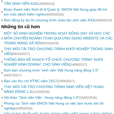
TÂN SINH VIÊN K43
(10/09/2019)
Đoàn thanh niên Kinh tế & Quản lý, ĐHCN Việt Hung giúp đỡ trẻ
em mắc bệnh hiểm nghèo
(04/03/2020)
Đơn đăng ký dự thi chương trình chào tân sinh viên K43
(20/08/2019)
Những tin cũ hơn
MỘT SỐ KINH NGHIỆM TRONG HOẠT ĐỘNG DẠY VÀ HỌC CÁC
MÔN CHUYÊN NGÀNH TCNH QUA ỨNG DỤNG WEBSITE VÀ CÁC
TRANG MẠNG XÃ HỘI
(05/10/2018)
THƯ MỜI TÀI TRỢ CHƯƠNG TRÌNH KHỞI NGHIỆP TRONG SINH
VIÊN
(06/10/2017)
THÔNG BÁO KẾ HOẠCH TỔ CHỨC CHƯƠNG TRÌNH “KHỞI
NGHIỆP KINH DOANH” CHO SINH VIÊN
(24/09/2017)
Kịch bản chương trình "sinh viên Việt Hung năng động 1.0"
(04/07/2017)
Báo cáo thu chi HTNC năm 2017
(23/06/2017)
THƯ MỜI TÀI TRỢ CHƯƠNG TRÌNH SINH VIÊN VIỆT HUNG
NĂNG ĐỘNG 1.0
(12/10/2016)
Hội thảo "Sinh viên Việt - Hung năng động 1.0"
(16/05/2016)
Phóng sự: Sinh viên ĐHCN Việt Hung có việc làm trước khi tốt
nghiệp
(10/05/2016)