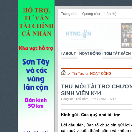
Trang nhất
Quảng cáo
Liên Hệ
ABOUT
HOẠT ĐỘNG
TÓM TẮT SÁCH
Tin Tức
HOẠT ĐỘNG
THƯ MỜI TÀI TRỢ CHƯƠ
SINH VIÊN K44
Đăng lúc: Thứ năm - 27/08/2020 16:17
Kính gửi:
Các quý nhà tài trợ
Lời đầu tiên, Ban tổ chức xin gửi lờ
các quý vị luôn thành công và không n