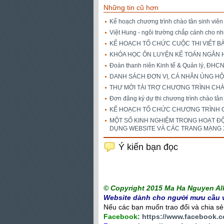
Những tin cũ hơn
Kế hoạch chương trình chào tân sinh viê
Việt Hung - ngôi trường chắp cánh cho 
KẾ HOẠCH TỔ CHỨC CUỘC THI VIẾT BÀI 
KHÓA HỌC ÔN LUYỆN KẾ TOÁN NGÂN HÀ
Đoàn thanh niên Kinh tế & Quản lý, ĐHC
DANH SÁCH ĐƠN VỊ, CÁ NHÂN ỦNG HỘ
THƯ MỜI TÀI TRỢ CHƯƠNG TRÌNH CHÀ
Đơn đăng ký dự thi chương trình chào tân
KẾ HOẠCH TỔ CHỨC CHƯƠNG TRÌNH C
MỘT SỐ KINH NGHIỆM TRONG HOẠT 
DỤNG WEBSITE VÀ CÁC TRANG MẠNG 
Ý kiến bạn đọc
© Copyright 2015 Ma Ha Nguyen All 
Website dành cho người mưu cầu v
Nếu các bạn muốn trao đổi và chia sẻ c
Facebook:
https://www.facebook.