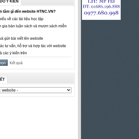
DÒ Ý KIẾN
n tâm gì đến website HTNC.VN?
iểu về các tài liệu học tập
 gia bàn luận sách và mượn sách miễn
à gửi bài viết lên website
ác tư vấn, hỗ trợ và hợp tác với website
ả các ý kiến trên
Kết quả
KẾT