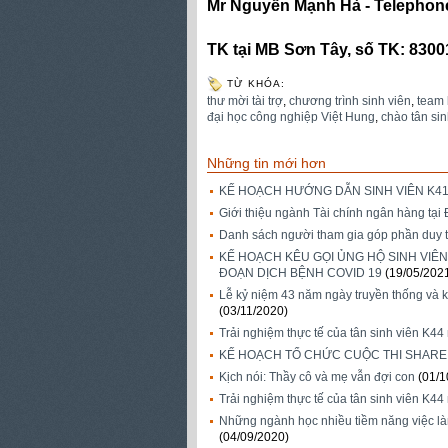
Mr Nguyễn Mạnh Hà -
Telephone
TK tại MB Sơn Tây, số TK: 830
TỪ KHÓA:
thư mời tài trợ
,
chương trình sinh viên
,
team 
đại học công nghiệp Việt Hung
,
chào tân sin
Những tin mới hơn
KẾ HOẠCH HƯỚNG DẪN SINH VIÊN K41
Giới thiệu ngành Tài chính ngân hàng tại
Danh sách người tham gia góp phần duy t
KẾ HOẠCH KÊU GỌI ỦNG HỘ SINH VIÊ
ĐOẠN DỊCH BỆNH COVID 19
(19/05/202
Lễ kỷ niệm 43 năm ngày truyền thống và k
(03/11/2020)
Trải nghiệm thực tế của tân sinh viên K
KẾ HOẠCH TỔ CHỨC CUỘC THI SHARE 
Kịch nói: Thầy cô và mẹ vẫn đợi con
(01/1
Trải nghiệm thực tế của tân sinh viên 
Những ngành học nhiều tiềm năng việc làm
(04/09/2020)