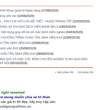
n K44 Khoa Quản trị Ngân hàng
(27/08/2020)
những ước mơ
(14/08/2020)
, TẠO CLIP VỚI CHỦ ĐỀ "VIỆT - HUNG TRONG TÔI"
(22/04/2020)
NG VÀ THI GIAO DỊCH VIÊN BANK BIG 4
(18/04/2020)
N Việt Hung giúp đỡ trẻ em mắc bệnh hiểm nghèo
(04/03/2020)
 CHƯƠNG TRÌNH CHÀO TÂN SINH VIÊN K43
(10/09/2019)
O TÂN SINH VIÊN K43
(20/08/2019)
 sinh viên K43
(20/08/2019)
HÀO TÂN SINH VIÊN K43
(08/08/2019)
ĐỘNG DẠY VÀ HỌC CÁC MÔN CHUYÊN NGÀNH TCNH QUA ỨNG
XÃ HỘI
(05/10/2018)
+ Xem phản hồi
- Gửi phản hồi
right reserved.
à mong muốn chia sẻ tri thức
ác giá trị tốt đẹp, hãy truy cập vào:
com/groups/htnc.vn