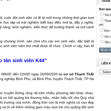
THĂM 
Bạn qua
Tìm h
i, cuộc đời sinh viên có lẽ là một trong những thời gian tươi
Tham
c học tập và trải nghiệm biết bao điều mới lạ, đầy ý nghĩa;
phí
kỹ năng, kinh nghiệm, kiến thức để trưởng thành và mở cánh
Đọc v
Xin c
ng chương trình,
sân chơi cho các em sinh viên, đặc biệt là
Tất c
o sinh viên năm thứ nhất được tổ chức.
Chính vì vậy, ban tổ
 tân sinh viên K44”
LIÊN 
 08h00’ đến 22h00’ ngày 26/09/2020 tại
cơ sở Thạch Thất
g nghiệp Bình Phú, xã Bình Phú, huyện Thạch Thất, TP Hà
ợc truyền thông rộng rãi trên nhiều phương tiện khác nhau.
là cơ hội quảng bá thương hiệu, nhân hiệu tốt cho Quý nhà
 thị trường của mình, đồng thời còn là một nghĩa cử cao đẹp
g và tô vẽ thêm những gam màu tươi trẻ cho quãng đời sinh