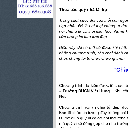
Thưa các quý nhà tài trợ
Trong suốt cuộc đời của mỗ
i co
n ngườ
đẹp nhất. Đó là nơi mọi chúng ta đượ
nơi chúng ta có thời gian học những 
cửa tương lai bao tươi đẹp.
Điều này chỉ có thể có được khi nhữ
những chương trình, sân chơi dành ch
chức chúng tôi tổ chức chương trình:
“Chào
Chương trình dự kiến được tổ chức từ
– Trường ĐHCN Việt Hung
– Khu côn
Nội.
Chương trình với ý nghĩa tốt đẹp, đư
Ban tổ chức tin tưởng đây không chỉ 
tài trợ giúp quý vị có cơ hội mở rộng
mà quý vị sẽ đóng góp cho nhà trườn