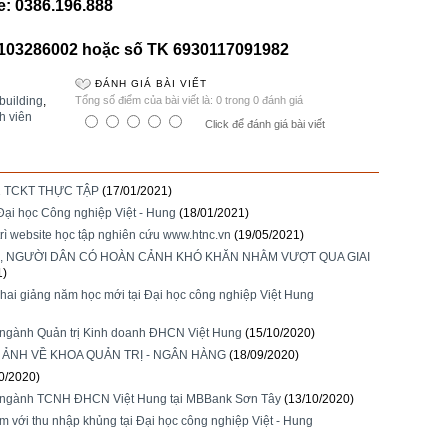
: 0386.196.888
0103286002 hoặc số TK 6930117091982
ĐÁNH GIÁ BÀI VIẾT
building
,
Tổng số điểm của bài viết là: 0 trong 0 đánh giá
h viên
Click để đánh giá bài viết
 TCKT THỰC TẬP
(17/01/2021)
 Đại học Công nghiệp Việt - Hung
(18/01/2021)
rì website học tập nghiên cứu www.htnc.vn
(19/05/2021)
N, NGƯỜI DÂN CÓ HOÀN CẢNH KHÓ KHĂN NHẰM VƯỢT QUA GIAI
1)
hai giảng năm học mới tại Đại học công nghiệp Việt Hung
44 ngành Quản trị Kinh doanh ĐHCN Việt Hung
(15/10/2020)
ẢNH VỀ KHOA QUẢN TRỊ - NGÂN HÀNG
(18/09/2020)
0/2020)
K44 ngành TCNH ĐHCN Việt Hung tại MBBank Sơn Tây
(13/10/2020)
 với thu nhập khủng tại Đại học công nghiệp Việt - Hung