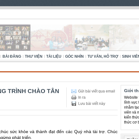
BÀI ĐĂNG
THƯ VIỆN
TÀI LIỆU
GÓC NHÌN
TƯ VẤN, HỖ TRỢ
SINH VIÊ
NG TRÌNH CHÀO TÂN
Giới t
Gửi bài viết qua email
In ra
Website f
lĩnh vực
Lưu bài viết này
nhằm tạo
viên và 
kiến thứ
thức cơ 
i chúc sức khỏe và thành đạt đến các Quý nhà tài trợ. Chúc
gừng phát triển.