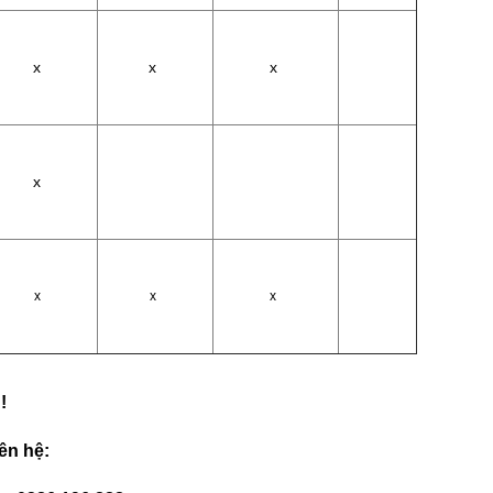
x
x
x
x
x
x
x
!
iên hệ: