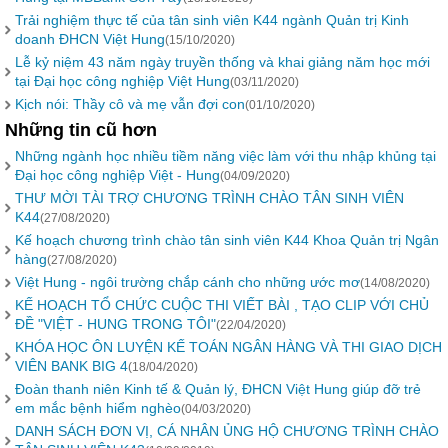
Trải nghiệm thực tế của tân sinh viên K44 ngành Quản trị Kinh
doanh ĐHCN Việt Hung
(15/10/2020)
Lễ kỷ niệm 43 năm ngày truyền thống và khai giảng năm học mới
tại Đại học công nghiệp Việt Hung
(03/11/2020)
Kịch nói: Thầy cô và mẹ vẫn đợi con
(01/10/2020)
Những tin cũ hơn
Những ngành học nhiều tiềm năng việc làm với thu nhập khủng tại
Đại học công nghiệp Việt - Hung
(04/09/2020)
THƯ MỜI TÀI TRỢ CHƯƠNG TRÌNH CHÀO TÂN SINH VIÊN
K44
(27/08/2020)
Kế hoạch chương trình chào tân sinh viên K44 Khoa Quản trị Ngân
hàng
(27/08/2020)
Việt Hung - ngôi trường chắp cánh cho những ước mơ
(14/08/2020)
KẾ HOẠCH TỔ CHỨC CUỘC THI VIẾT BÀI , TẠO CLIP VỚI CHỦ
ĐỀ "VIỆT - HUNG TRONG TÔI"
(22/04/2020)
KHÓA HỌC ÔN LUYỆN KẾ TOÁN NGÂN HÀNG VÀ THI GIAO DỊCH
VIÊN BANK BIG 4
(18/04/2020)
Đoàn thanh niên Kinh tế & Quản lý, ĐHCN Việt Hung giúp đỡ trẻ
em mắc bệnh hiểm nghèo
(04/03/2020)
DANH SÁCH ĐƠN VỊ, CÁ NHÂN ỦNG HỘ CHƯƠNG TRÌNH CHÀO