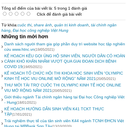
Tổng số điểm của bài viết là: 5 trong 1 đánh giá
Click để đánh giá bài viết
Từ khóa:
cuộc thi
,
share ảnh
,
quản trị kinh doanh
,
tài chính ngân
hàng
,
Đại học công nghiệp Việt Hung
Những tin mới hơn
Danh sách người tham gia góp phần duy trì website học tập nghiên
cứu www.htnc.vn
(19/05/2021)
KẾ HOẠCH KÊU GỌI ỦNG HỘ SINH VIÊN, NGƯỜI DÂN CÓ HOÀN
CẢNH KHÓ KHĂN NHẰM VƯỢT QUA GIAI ĐOẠN DỊCH BỆNH
COVID 19
(19/05/2021)
KẾ HOẠCH TỔ CHỨC HỘI THI KHOA HỌC SINH VIÊN “OLYMPIC
KINH TẾ HỌC VIU ONLINE MỞ RỘNG” NĂM 2021
(20/05/2021)
​THƯ MỜI TÀI TRỢ CUỘC THI OLYMPIC KINH TẾ HỌC ONLINE
VIU MỞ RỘNG NĂM 2021
(20/05/2021)
Giới thiệu ngành Tài chính ngân hàng tại Đại học Công nghiệp Việt
- Hung
(18/01/2021)
KẾ HOẠCH HƯỚNG DẪN SINH VIÊN K41 TCKT THỰC
TẬP
(17/01/2021)
Trải nghiệm thực tế của tân sinh viên K44 ngành TCNH ĐHCN Việt
Hung tại MBBank Sơn Tây
(13/10/2020)