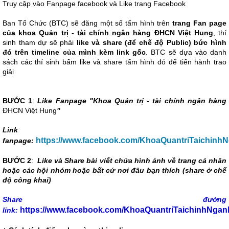
Truy cập vào Fanpage facebook và Like trang Facebook
Ban Tổ Chức (BTC) sẽ đăng một số tấm hình trên
trang Fan page
của khoa Quản trị - tài chính ngân hàng ĐHCN Việt Hung
, thí
sinh tham dự sẽ phải
like và share (để chế độ Public) bức hình
đó trên timeline của mình kèm link gốc
. BTC sẽ dựa vào danh
sách các thí sinh bấm like và share tấm hình đó để tiến hành trao
giải
BƯỚC 1
:
Like Fanpage "Khoa Quản trị - tài chính ngân hàng
ĐHCN Việt Hung
"
Link
https://www.facebook.com/KhoaQuantriTaichin
fanpage:
BƯỚC 2
:
Like và Share bài viết chứa hình ảnh về trang cá nhân
hoặc các hội nhóm hoặc bất cứ nơi đâu bạn thích (share ở chế
độ công khai)
Share đường
https://www.facebook.com/KhoaQuantriTaichinhNga
link: