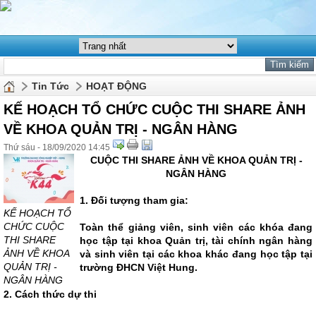
Tin Tức
HOẠT ĐỘNG
KẾ HOẠCH TỔ CHỨC CUỘC THI SHARE ẢNH
VỀ KHOA QUẢN TRỊ - NGÂN HÀNG
Thứ sáu - 18/09/2020 14:45
CUỘC THI SHARE ẢNH VỀ KHOA QUẢN TRỊ -
NGÂN HÀNG
1. Đối tượng tham gia:
KẾ HOẠCH TỔ
CHỨC CUỘC
Toàn thể giảng viên, sinh viên các khóa đang
THI SHARE
học tập tại khoa Quản trị, tài chính ngân hàng
ẢNH VỀ KHOA
và sinh viên tại các khoa khác đang học tập tại
QUẢN TRỊ -
trường ĐHCN Việt Hung.
NGÂN HÀNG
2. Cách thức dự thi