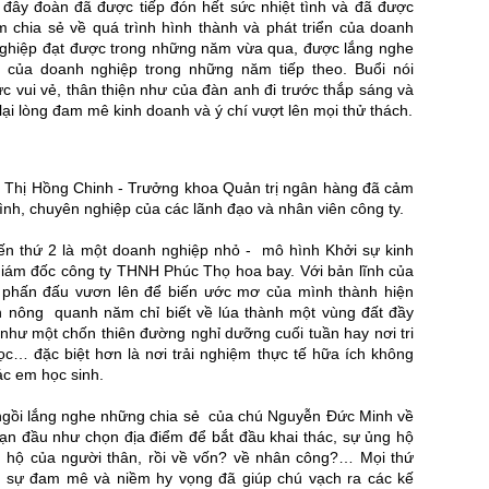
i đây đoàn đã được tiếp đón hết sức nhiệt tình và đã được
m chia sẻ về quá trình hình thành và phát triển của doanh
ghiệp đạt được trong những năm vừa qua, được lắng nghe
của doanh nghiệp trong những năm tiếp theo. Buổi nói
ức vui vẻ, thân thiện như của đàn anh đi trước thắp sáng và
 lại lòng đam mê kinh doanh và ý chí vượt lên mọi thử thách.
Bùi Thị Hồng Chinh - Trưởng khoa Quản trị ngân hàng đã cảm
tình, chuyên nghiệp của các lãnh đạo và nhân viên công ty.
đến thứ 2 là một doanh nghiệp nhỏ - mô hình Khởi sự kinh
ám đốc công ty THNH Phúc Thọ hoa bay. Với bản lĩnh của
 phấn đấu vươn lên để biến ước mơ của mình thành hiện
ần nông quanh năm chỉ biết về lúa thành một vùng đất đầy
như một chốn thiên đường nghỉ dưỡng cuối tuần hay nơi tri
c… đặc biệt hơn là nơi trải nghiệm thực tế hữa ích không
ác em học sinh.
 ngồi lắng nghe những chia sẻ của chú Nguyễn Đức Minh về
ạn đầu như chọn địa điểm để bắt đầu khai thác, sự ủng hộ
 hộ của người thân, rồi về vốn? về nhân công?… Mọi thứ
i sự đam mê và niềm hy vọng đã giúp chú vạch ra các kế