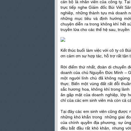
cán bộ là nhân viên của công ty. Tạ
trực tiếp nghe Giám đốc Bùi Viết Sâ
nghiêp, những thành tựu mà doanh n
những mục tiêu và định hướng mới 
chuyện diễn ra trong không khí hết s
truyền lửa cho các thế hệ sau, truyền
Kết thúc buổi làm việc với cô ty cô 
ơn cảm ơn sự hợp tác, hỗ trợ rất tận 
Rời điểm thứ nhất, đoàn di chuyển 
doanh của chú Nguyễn Đức Minh – Gi
một người lính chú đã không ngừng
thực. Biến một vùng đất rất đỗi thu
sắc hương hoa, không khí trong lành 
ân gặp mặt của doanh nghiệp, lớp họ
chỉ của các em sinh viên mà còn cả c
Tại đây các em sinh viên cũng được
những khó khắn trong những giai đo
của chính quyền địa phương, sự ủng
đều bắt đầu rất khó khăn, nhưng vớ