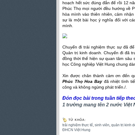
hoạch hết sức đúng đắn để rồi 12 năm
Phúc Thọ mọi người đều hướng về Ph
hòa mình vào thiên nhiên, cảm nhận
sự là một bài học ý nghĩa đối với c
mình.
Chuyến đi trải nghiệm thực sự đã để
Quản trị kinh doanh. Chuyến đi đã tr
đồng thời thể hiện sự quan tâm sâu 
học Công nghiệp Việt Hung chung dàn
Xin được chân thành cảm ơn đến 
Phúc Thọ Hoa Bay
đã nhiệt tình t
công và không ngừng phát triển./.
Đón đọc bài trong tuần tiếp the
1 trường mang tên 2 nước Việt
TỪ KHÓA:
trải nghiệm thực tế
,
sinh viên
,
quản trị kinh 
ĐHCN Việt Hung