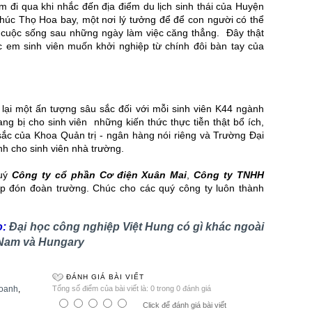
 đi qua khi nhắc đến địa điểm du lịch sinh thái của Huyện
úc Thọ Hoa bay, một nơi lý tưởng để để con người có thể
 cuộc sống sau những ngày làm việc căng thẳng. Đây thật
ác em sinh viên muốn khởi nghiệp từ chính đôi bàn tay của
 lại một ấn tượng sâu sắc đối với mỗi sinh viên K44 ngành
ang bị cho sinh viên những kiến thức thực tiễn thật bổ ích,
sắc của Khoa Quản trị - ngân hàng nói riêng và Trường Đại
h cho sinh viên nhà trường.
quý
Công ty cổ phần Cơ điện Xuân Mai
,
Công ty TNHH
iếp đón đoàn trường. Chúc cho các quý công ty luôn thành
o:
Đại học công nghiệp Việt Hung có gì khác ngoài
 Nam và Hungary
ĐÁNH GIÁ BÀI VIẾT
doanh
,
Tổng số điểm của bài viết là: 0 trong 0 đánh giá
Click để đánh giá bài viết