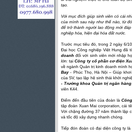
tạo.
Với mục đích giúp sinh viên có cái n
của mình sau này như thế nào, từ đó 
để trở thành người lao động mới đá
nghiệp hóa, hiện đại hóa đất nước.
Trước mục tiêu đó, trong 2 ngày 6/1
Đại học Công nghiệp Việt Hung đã t
doanh
đối với sinh viên mới nhập h
lớn:
tại
Công ty cổ phần cơ điện Xu
về ngành Quản trị kinh doanh mình h
Bay
- Phúc Thọ, Hà Nội – Giúp khơi
của SV, tạo lập hệ sinh thái khởi ngh
- Trưởng khoa Quản trị ngân hàng
viên K44.
Điểm đến đầu tiên của đoàn là
Công
tập đoàn Xuan Mai corporation, cái t
Với chặng đường 37 năm thành lập côn
và tốc độ xây dựng nhanh chóng.
Tiếp đón đoàn có đại diện công ty l