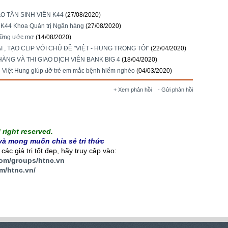
O TÂN SINH VIÊN K44
(27/08/2020)
n K44 Khoa Quản trị Ngân hàng
(27/08/2020)
những ước mơ
(14/08/2020)
, TẠO CLIP VỚI CHỦ ĐỀ "VIỆT - HUNG TRONG TÔI"
(22/04/2020)
NG VÀ THI GIAO DỊCH VIÊN BANK BIG 4
(18/04/2020)
N Việt Hung giúp đỡ trẻ em mắc bệnh hiểm nghèo
(04/03/2020)
+ Xem phản hồi
- Gửi phản hồi
right reserved.
à mong muốn chia sẻ tri thức
ác giá trị tốt đẹp, hãy truy cập vào:
com/groups/htnc.vn
m/htnc.vn
/