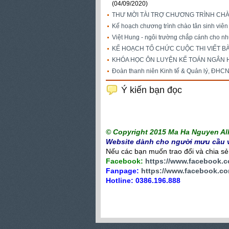
(04/09/2020)
THƯ MỜI TÀI TRỢ CHƯƠNG TRÌNH CHÀ
Kế hoạch chương trình chào tân sinh viê
Việt Hung - ngôi trường chắp cánh cho 
KẾ HOẠCH TỔ CHỨC CUỘC THI VIẾT BÀI 
KHÓA HỌC ÔN LUYỆN KẾ TOÁN NGÂN HÀ
Đoàn thanh niên Kinh tế & Quản lý, ĐHC
Ý kiến bạn đọc
© Copyright 2015 Ma Ha Nguyen All 
Website dành cho người mưu cầu v
Nếu các bạn muốn trao đổi và chia sẻ c
Facebook:
https://www.facebook.
Fanpage:
https://www.facebook.co
Hotline: 0386.196.888