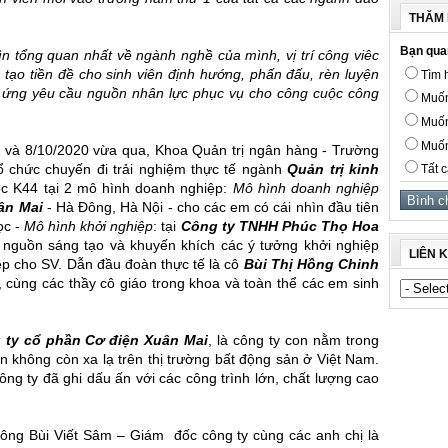
THĂM 
Bạn qua
hìn tổng quan nhất về ngành nghề của mình, vị trí công viêc
tạo tiền đề cho sinh viên định hướng, phấn đấu, rèn luyện
Tìm h
p ứng yêu cầu nguồn nhân lực phục vụ cho công cuộc công
Muốn
Muốn
Muốn
0 và 8/10/2020 vừa qua, Khoa Quản trị ngân hàng - Trường
ổ chức chuyến đi trải nghiệm thực tế ngành
Quản trị kinh
Tất c
ọc K44 tại 2 mô hình doanh nghiệp:
Mô hình doanh nghiệp
ân Mai
- Hà Đông, Hà Nội - cho các em có cái nhìn đầu tiên
ọc -
Mô hình khởi nghiệp
: tại
Công ty TNHH Phúc Thọ Hoa
 nguồn sáng tạo và khuyến khích các ý tưởng khởi nghiệp
LIÊN 
iệp cho SV. Dẫn đầu đoàn thực tế là cô
Bùi Thị Hồng Chinh
, cùng các thầy cô giáo trong khoa và toàn thể các em sinh
 ty cổ phần Cơ điện Xuân Mai
, là công ty con nằm trong
ên không còn xa lạ trên thị trường bất động sản ở Việt Nam.
g ty đã ghi dấu ấn với các công trình lớn, chất lượng cao
à ông Bùi Viết Sâm – Giám đốc công ty cùng các anh chị là