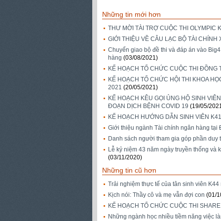
Những tin mới hơn
​THƯ MỜI TÀI TRỢ CUỘC THI OLYMPIC
GIỚI THIỆU VỀ CÂU LẠC BỘ TÀI CHÍNH
Chuyển giao bộ đề thi và đáp án vào Big4
hàng
(03/08/2021)
KẾ HOẠCH TỔ CHỨC CUỘC THI ĐỒNG T
KẾ HOẠCH TỔ CHỨC HỘI THI KHOA HỌC
2021
(20/05/2021)
KẾ HOẠCH KÊU GỌI ỦNG HỘ SINH VIÊ
ĐOẠN DỊCH BỆNH COVID 19
(19/05/202
KẾ HOẠCH HƯỚNG DẪN SINH VIÊN K41
Giới thiệu ngành Tài chính ngân hàng tại
Danh sách người tham gia góp phần duy t
Lễ kỷ niệm 43 năm ngày truyền thống và k
(03/11/2020)
Những tin cũ hơn
Trải nghiệm thực tế của tân sinh viên 
Kịch nói: Thầy cô và mẹ vẫn đợi con
(01/1
KẾ HOẠCH TỔ CHỨC CUỘC THI SHARE 
Những ngành học nhiều tiềm năng việc làm