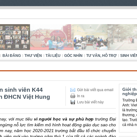
BÀI ĐĂNG
THƯ VIỆN
TÀI LIỆU
GÓC NHÌN
TƯ VẤN, HỖ TRỢ
SINH VIÊ
ân sinh viên K44
Giới t
Gửi bài viết qua email
nghiệp
nh ĐHCN Việt Hung
In ra
Trường Đ
Lưu bài viết này
Anh: Viet
là trườn
thương, 
nay, với mục tiêu
vì người học và sự phù hợp
trường Đại
tạo. Trư
ngừng nỗ lực tìm kiếm mô hình hoạt động giáo dục sao cho
cả nhà n
năm nay, năm học 2020-2021 trường bắt đầu tổ chức chuyến
inh viên mới vào trường năm thứ 1 của tất cả các ngành đào