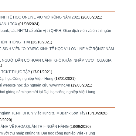
 KINH TẾ HỌC ONLINE VIU MỞ RỘNG NĂM 2021
(20/05/2021)
 XANH TCX
(01/08/2024)
 bank, các NHTM cổ phần vị trí QHKH, Giao dịch viên và ôn thi ngân
IỀN THÔNG THÁI
(26/10/2021)
 SINH VIÊN “OLYMPIC KINH TẾ HỌC VIU ONLINE MỞ RỘNG” NĂM
N, NGƯỜI DÂN CÓ HOÀN CẢNH KHÓ KHĂN NHẰM VƯỢT QUA GIAI
1)
 TCKT THỰC TẬP
(17/01/2021)
 Đại học Công nghiệp Việt - Hung
(18/01/2021)
rì website học tập nghiên cứu www.htnc.vn
(19/05/2021)
hai giảng năm học mới tại Đại học công nghiệp Việt Hung
K44 ngành TCNH ĐHCN Việt Hung tại MBBank Sơn Tây
(13/10/2020)
0/2020)
ẢNH VỀ KHOA QUẢN TRỊ - NGÂN HÀNG
(18/09/2020)
 với thu nhập khủng tại Đại học công nghiệp Việt - Hung