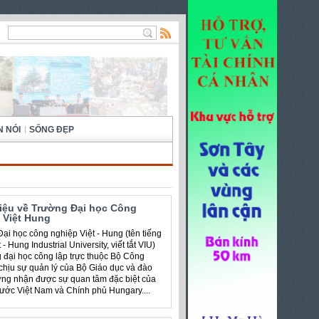
N NÓI
SỐNG ĐẸP
hiệu về Trường Đại học Công
 Việt Hung
ại học công nghiệp Việt - Hung (tên tiếng
 - Hung Industrial University, viết tắt VIU)
g đại học công lập trực thuộc Bộ Công
chịu sự quản lý của Bộ Giáo dục và đào
ờng nhận được sự quan tâm đặc biệt của
ước Việt Nam và Chính phủ Hungary....