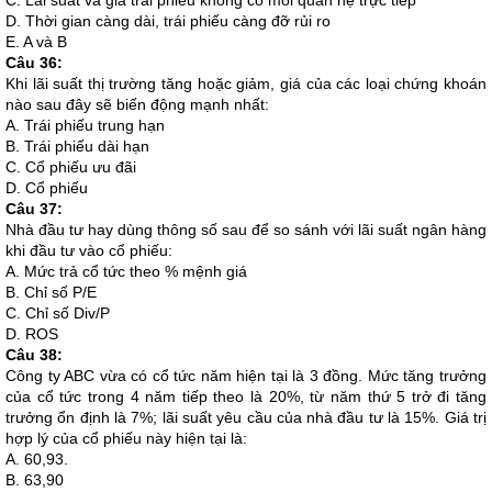
C. Lãi suất và giá trái phiếu không có mối quan hệ trực tiếp
D. Thời gian càng dài, trái phiếu càng đỡ rủi ro
E. A và B
Câu 36:
Khi lãi suất thị trường tăng hoặc giảm, giá của các loại chứng khoán
nào sau đây sẽ biến động mạnh nhất:
A. Trái phiếu trung hạn
B. Trái phiếu dài hạn
C. Cổ phiếu ưu đãi
D. Cổ phiếu
Câu 37:
Nhà đầu tư hay dùng thông số sau để so sánh với lãi suất ngân hàng
khi đầu tư vào cổ phiếu:
A. Mức trả cổ tức theo % mệnh giá
B. Chỉ số P/E
C. Chỉ số Div/P
D. ROS
Câu 38:
Công ty ABC vừa có cổ tức năm hiện tại là 3 đồng. Mức tăng trưởng
của cổ tức trong 4 năm tiếp theo là 20%, từ năm thứ 5 trở đi tăng
trưởng ổn định là 7%; lãi suất yêu cầu của nhà đầu tư là 15%. Giá trị
hợp lý của cổ phiếu này hiện tại là:
A. 60,93.
B. 63,90