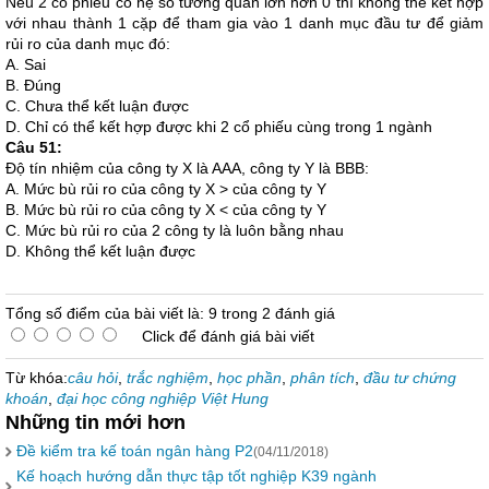
Nếu 2 cổ phiếu có hệ số tương quan lớn hơn 0 thì không thể kết hợp
với nhau thành 1 cặp để tham gia vào 1 danh mục đầu tư để giảm
rủi ro của danh mục đó:
A. Sai
B. Đúng
C. Chưa thể kết luận được
D. Chỉ có thể kết hợp được khi 2 cổ phiếu cùng trong 1 ngành
Câu 51:
Độ tín nhiệm của công ty X là AAA, công ty Y là BBB:
A. Mức bù rủi ro của công ty X > của công ty Y
B. Mức bù rủi ro của công ty X < của công ty Y
C. Mức bù rủi ro của 2 công ty là luôn bằng nhau
D. Không thể kết luận được
Tổng số điểm của bài viết là: 9 trong 2 đánh giá
Click để đánh giá bài viết
Từ khóa:
câu hỏi
,
trắc nghiệm
,
học phần
,
phân tích
,
đầu tư chứng
khoán
,
đại học công nghiệp Việt Hung
Những tin mới hơn
Đề kiểm tra kế toán ngân hàng P2
(04/11/2018)
Kế hoạch hướng dẫn thực tập tốt nghiệp K39 ngành