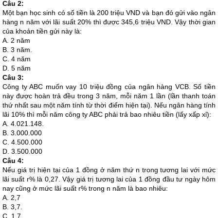
Câu 2:
Một bạn học sinh có số tiền là 200 triệu VND và bạn đó gửi vào ngân
hàng n năm với lãi suất 20% thì được 345,6 triệu VND. Vậy thời gian
của khoản tiền gửi này là:
A. 2 năm
B. 3 năm.
C. 4 năm
D. 5 năm
Câu 3:
Công ty ABC muốn vay 10 triệu đồng của ngân hàng VCB. Số tiền
này được hoàn trả đều trong 3 năm, mỗi năm 1 lần (lần thanh toán
thứ nhất sau một năm tính từ thời điểm hiện tại). Nếu ngân hàng tính
lãi 10% thì mỗi năm công ty ABC phải trả bao nhiêu tiền (lấy xấp xỉ):
A. 4.021.148.
B. 3.000.000
C. 4.500.000
D. 3.500.000
Câu 4:
Nếu giá trị hiện tại của 1 đồng ở năm thứ n trong tương lai với mức
lãi suất r% là 0,27. Vậy giá trị tương lai của 1 đồng đầu tư ngày hôm
nay cũng ở mức lãi suất r% trong n năm là bao nhiêu:
A. 2,7
B. 3,7.
C. 1,7