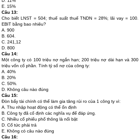
D. 11%
E. 15%
Câu 13:
Cho biết LNST = 504; thuế suất thuế TNDN = 28%; lãi vay = 100.
EBIT bằng bao nhiêu?
A. 900
B. 604.
C. 241,12
D. 800
Câu 14:
Một công ty có 100 triệu nợ ngắn hạn; 200 triệu nợ dài hạn và 300
triệu vốn cổ phần. Tính tỷ số nợ của công ty:
A. 40%
B. 20%
C. 50%.
D. Không câu nào đúng
Câu 15:
Đòn bẩy tài chính có thể làm gia tăng rủi ro của 1 công ty vì:
A. Thu nhập hoạt động có thể ổn định
B. Công ty đã cố định các nghĩa vụ để đáp ứng.
C. Nhiều cổ phiếu phổ thông là nổi bật
D. Cổ tức phải trả
E. Không có câu nào đúng
Câu 16: