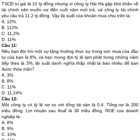
TSCĐ trị giá là 10 tỷ đồng nhưng vì công ty Hải Hà gặp khó khăn về
tài chính nên muốn nợ đến cuối năm mới trả, và công ty tài chính
yêu cầu trả 11,2 tỷ đồng. Vậy lãi suất của khoản mua chịu trên là:
A. 12%.
B. 112%
C. 11,2%
D. 11%
Câu 11:
Nếu bạn đòi hỏi một sự tăng trưởng thực sự trong sức mua của đầu
tư của bạn là 8%, và bạn mong đợi tỷ lệ lạm phát trong những năm
tiếp theo là 3%, lãi suất danh nghĩa thấp nhất là bao nhiêu để bạn
được thỏa mãn?
A. 3%
B. 8%
C. 11%
D. 11,24%.
Câu 12:
Một công ty có tỷ lệ nợ so với tổng tài sản là 0,4. Tổng nợ là 200
triệu đồng. Lợi nhuận sau thuế là 30 triệu đồng. ROE của doanh
nghiệp là:
A. 8%
B. 9%
C. 10%