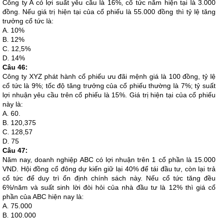
Công ty A có lợi suất yêu cầu là 16%, cổ tức năm hiện tại là 3.000
đồng. Nếu giá trị hiện tại của cổ phiếu là 55.000 đồng thì tỷ lệ tăng
trưởng cổ tức là:
A. 10%
B. 12%
C. 12,5%
D. 14%
Câu 46:
Công ty XYZ phát hành cổ phiếu ưu đãi mệnh giá là 100 đồng, tỷ lệ
cổ tức là 9%; tốc độ tăng trưởng của cổ phiếu thường là 7%; tỷ suất
lợi nhuận yêu cầu trên cổ phiếu là 15%. Giá trị hiện tại của cổ phiếu
này là:
A. 60.
B. 120,375
C. 128,57
D. 75
Câu 47:
Năm nay, doanh nghiệp ABC có lợi nhuận trên 1 cổ phần là 15.000
VND. Hội đồng cổ đông dự kiến giữ lại 40% để tái đầu tư, còn lại trả
cổ tức để duy trì ổn định chính sách này. Nếu cổ tức tăng đều
6%/năm và suất sinh lời đòi hỏi của nhà đầu tư là 12% thì giá cổ
phần của ABC hiện nay là:
A. 75.000
B. 100.000