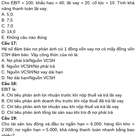
Cho EBIT = 100; khấu hao = 40; lãi vay = 20; cổ tức = 10. Tính khả
năng thanh toán lãi vay:
A. 5,0.
B. 7,5
C. 7,0
D. 14,0
E. Không câu nào đúng
Câu 17:
Hệ số đảm bảo nợ phản ánh cứ 1 đồng vốn vay nợ có mấy đồng vốn
CSH đảm bảo. Vậy công thức của nó là:
A. Nợ phải trả/Nguồn VCSH
B. Nguồn VCSH/Nợ phải trả
C. Nguồn VCSH/Nợ vay dài hạn
D. Nợ dài hạn/Nguồn VCSH
Câu 18:
EBIT là:
A. Chỉ tiêu phản ánh lợi nhuận trước khi nộp thuế và trả lãi vay
B. Chỉ tiêu phản ánh doanh thu trước khi nộp thuế đã trả lãi vay
C. Chỉ tiêu phản ánh lợi nhuận sau khi nộp thuế và trả lãi vay
D. Chỉ tiêu phản ánh tổng tài sản sau khi trừ đi nợ phải trả
Câu 19:
Cho tài sản lưu động và đầu tư ngắn hạn = 6.000; hàng tồn kho =
2.000; nợ ngắn hạn = 5.000, khả năng thanh toán nhanh bằng bao
nhiêu?