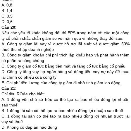
A. 0,8
B. 1,4
C. 0,5
D. 0,6
Câu 20:
Nếu các yếu tố khác không đổi thì EPS trong năm tới của một công
ty cổ phần chắc chắn giảm so với năm qua vì những thay đổi sau:
A. Công ty giảm lãi vay vì được hỗ trợ lãi suất và được giảm 50%
thuế thu nhập doanh nghiệp
B. Công ty giảm khoản chi phí trích lập khấu hao và phát hành thêm
cổ phần ra công chúng
C. Công ty giảm cổ tức bằng tiền mặt và tăng cổ tức bằng cổ phiếu.
D. Công ty tăng vay nợ ngân hàng và dùng tiền vay nợ này để mua
lại chính cổ phiếu của công ty
E. Chi phí tiền lương của công ty giảm đi nhờ tinh giảm lao động
Câu 21:
Chỉ tiêu ROAe cho biết:
A. 1 đồng vốn chủ sở hữu có thể tạo ra bao nhiêu đồng lợi nhuận
sau thuế
B. 1 đồng tài sản có thể tạo ra bao nhiêu đồng lợi nhuận sau thuế
C. 1 đồng tài sản có thể tạo ra bao nhiêu đồng lợi nhuận trước lãi
vay và thuế
D. Không có đáp án nào đúng