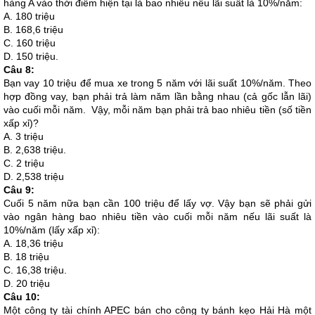
hàng A vào thời điểm hiện tại là bao nhiêu nếu lãi suất là 10%/năm:
A. 180 triệu
B. 168,6 triệu
C. 160 triệu
D. 150 triệu.
Câu 8:
Bạn vay 10 triệu để mua xe trong 5 năm với lãi suất 10%/năm. Theo
hợp đồng vay, bạn phải trả làm năm lần bằng nhau (cả gốc lẫn lãi)
vào cuối mỗi năm. Vậy, mỗi năm bạn phải trả bao nhiêu tiền (số tiền
xấp xỉ)?
A. 3 triệu
B. 2,638 triệu.
C. 2 triệu
D. 2,538 triệu
Câu 9:
Cuối 5 năm nữa bạn cần 100 triệu để lấy vợ. Vậy bạn sẽ phải gửi
vào ngân hàng bao nhiêu tiền vào cuối mỗi năm nếu lãi suất là
10%/năm (lấy xấp xỉ):
A. 18,36 triệu
B. 18 triệu
C. 16,38 triệu.
D. 20 triệu
Câu 10:
Một công ty tài chính APEC bán cho công ty bánh kẹo Hải Hà một