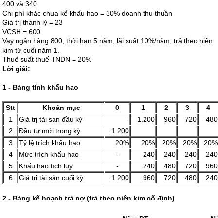
400 và 340
Chi phí khác chưa kể khấu hao = 30% doanh thu thuần
Giá trị thanh lý = 23
VCSH = 600
Vay ngân hàng 800, thời hạn 5 năm, lãi suất 10%/năm, trả theo niên
kim từ cuối năm 1.
Thuế suất thuế TNDN = 20%
Lời giải:
1 - Bảng tính khấu hao
Stt
Khoản mục
0
1
2
3
4
1
Giá trị tài sản đầu kỳ
-
1.200
960
720
480
2
Đầu tư mới trong kỳ
1.200
3
Tỷ lệ trích khấu hao
20%
20%
20%
20%
20%
4
Mức trích khấu hao
-
240
240
240
240
5
Khấu hao tích lũy
-
240
480
720
960
6
Giá trị tài sản cuối kỳ
1.200
960
720
480
240
2 - Bảng kế hoạch trả nợ (trả theo niên kim cố định)