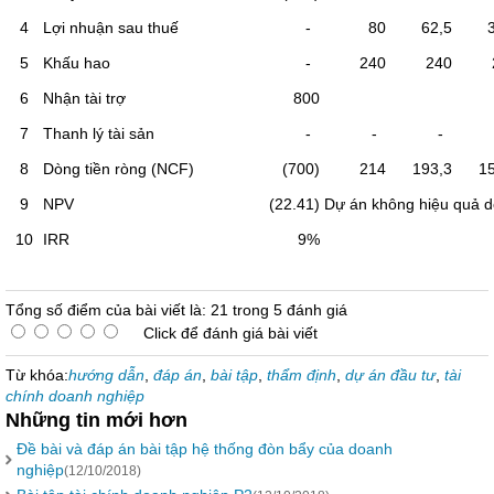
4
Lợi nhuận sau thuế
-
80
62,5
34
5
Khấu hao
-
240
240
2
6
Nhận tài trợ
800
7
Thanh lý tài sản
-
-
-
8
Dòng tiền ròng (NCF)
(700)
214
193,3
15
9
NPV
(22.41)
Dự án không hiệu quả 
10
IRR
9%
Tổng số điểm của bài viết là: 21 trong 5 đánh giá
Click để đánh giá bài viết
Từ khóa:
hướng dẫn
,
đáp án
,
bài tập
,
thẩm định
,
dự án đầu tư
,
tài
chính doanh nghiệp
Những tin mới hơn
Đề bài và đáp án bài tập hệ thống đòn bẩy của doanh
nghiệp
(12/10/2018)