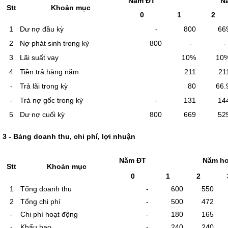
Năm ĐT
N
Stt
Khoản mục
0
1
2
1
Dư nợ đầu kỳ
-
800
66
2
Nợ phát sinh trong kỳ
800
-
3
Lãi suất vay
10%
10
4
Tiền trả hàng năm
211
21
-
Trả lãi trong kỳ
80
66.
-
Trả nợ gốc trong kỳ
-
131
14
5
Dư nợ cuối kỳ
800
669
52
3 - Bảng doanh thu, chi phí, lợi nhuận
Năm ĐT
Năm ho
Stt
Khoản mục
0
1
2
1
Tổng doanh thu
-
600
550
2
Tổng chi phí
-
500
472
-
Chi phí hoạt động
-
180
165
-
Khấu hao
-
240
240