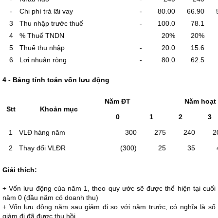
-
Chi phí trả lãi vay
-
80.00
66.90
5
3
Thu nhập trước thuế
-
100.0
78.1
4
% Thuế TNDN
20%
20%
5
Thuế thu nhập
-
20.0
15.6
6
Lợi nhuận ròng
-
80.0
62.5
4 - Bảng tính toán vốn lưu động
Năm ĐT
Năm hoạt
Stt
Khoản mục
0
1
2
3
1
VLĐ hàng năm
300
275
240
20
2
Thay đổi VLĐR
(300)
25
35
4
Giải thích:
+ Vốn lưu động của năm 1, theo quy ước sẽ được thể hiện tại cuối
năm 0 (đầu năm có doanh thu)
+ Vốn lưu động năm sau giảm đi so với năm trước, có nghĩa là số
giảm đi đã được thu hồi.