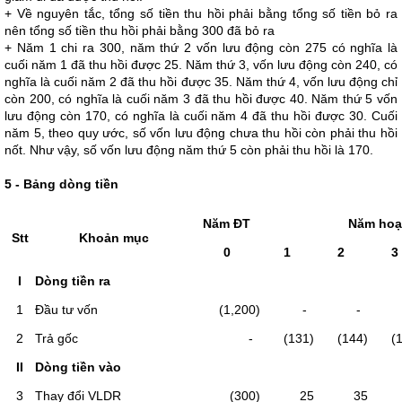
+ Về nguyên tắc, tổng số tiền thu hồi phải bằng tổng số tiền bỏ ra
nên tổng số tiền thu hồi phải bằng 300 đã bỏ ra
+ Năm 1 chi ra 300, năm thứ 2 vốn lưu động còn 275 có nghĩa là
cuối năm 1 đã thu hồi được 25. Năm thứ 3, vốn lưu động còn 240, có
nghĩa là cuối năm 2 đã thu hồi được 35. Năm thứ 4, vốn lưu động chỉ
còn 200, có nghĩa là cuối năm 3 đã thu hồi được 40. Năm thứ 5 vốn
lưu động còn 170, có nghĩa là cuối năm 4 đã thu hồi được 30. Cuối
năm 5, theo quy ước, số vốn lưu động chưa thu hồi còn phải thu hồi
nốt. Như vậy, số vốn lưu động năm thứ 5 còn phải thu hồi là 170.
5 - Bảng dòng tiền
Năm ĐT
Năm hoạ
Stt
Khoản mục
0
1
2
3
I
Dòng tiền ra
1
Đầu tư vốn
(1,200)
-
-
2
Trả gốc
-
(131)
(144)
(1
II
Dòng tiền vào
3
Thay đổi VLDR
(300)
25
35