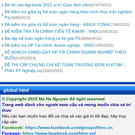
Đề thi vào Agribank 2021 vị trí Giao dịch viên
(07/07/2023)
Đề kiểm tra giữa kỳ Kế toán ngân hàng theo hình thức trắc nghiệm
P1
(28/06/2023)
Đề kiểm tra giữa kỳ Kế toán ngân hàng - K4418 TCNH
(17/06/2023)
ĐỀ KIỂM TRA TÀI CHÍNH TIỀN TỆ K4699 - VHD
(11/06/2023)
Bài tập kế toán ngân hàng có lời giải P1
(06/06/2023)
Đề kiểm tra HP Tài chính doanh nghiệp - VHD
(23/05/2023)
KẾ HOẠCH GIẢNG DẠY HP TÀI CHÍNH DOANH NGHIỆP THEO
BUỔI
(01/05/2023)
ĐỀ THI CẤP CHỨNG CHỈ KẾ TOÁN TRƯỞNG ĐƠN VỊ KTNN –
Phần KT Nghiệp vụ
(25/02/2023)
global html
© Copyright 2015 Ma Ha Nguyen All right reserved.
Trang web dành cho người mưu cầu và mong muốn chia sẻ tri
thức
Nếu các bạn muốn trao đổi và chia sẻ các giá trị tốt đẹp, hãy truy
cập vào:
Facebook:
https://www.facebook.com/groups/htnc.vn
Fanpage:
https://www.facebook.com/htnc.vn
/