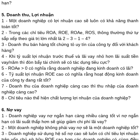
hạn?
5. Doanh thu, Lợi nhuận
1 - Một doanh nghiệp có lợi nhuận cao sẽ luôn có khả năng thanh
toán tốt?
2 - Trong các chỉ tiêu ROA, ROE, ROAe, ROS, thông thường thứ tự
sắp xếp theo giá trị lớn nhất là 2 – 3 – 1 – 4?
3 - Doanh thu bán hàng tốt chứng tỏ uy tín của công ty đối với khách
hàng?
4 - Khi tỷ suất lợi nhuận trước thuế và lãi vay nhỏ hơn lãi suất tiền
vay/năm thì đòn bẩy tài chính sẽ có tác dụng tiêu cực?
5 - ROAe > 0 có nghĩa rằng doanh nghiệp đang kinh doanh có lãi?
6 - Tỷ suất lợi nhuận ROE cao có nghĩa rằng hoạt động kinh doanh
của công ty đang rất tốt?
7 - Doanh thu của doanh nghiệp càng cao thì thu nhập của doanh
nghiệp càng cao?
8 - Chỉ tiêu nào thể hiện chất lượng lợi nhuận của doanh nghiệp?
6. Nợ vay
1 - Doanh nghiệp vay nợ ngắn hạn càng nhiều càng tốt vì nợ ngắn
hạn có lãi suất thấp hơn sẽ giúp giảm chi phí lãi vay?
2 - Một doanh nghiệp không phải vay nợ sẽ là một doanh nghiệp tốt?
3 - Doanh nghiệp sử dụng hệ số nợ cao sẽ luôn có chỉ tiêu lợi nhuận
trên vốn chủ sở hữu ROE cao hơn các doanh nghiệp có cùng điều