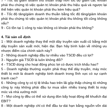
7 - Tốc độ giảm doanh thu thuần thấp hơn tốc độ giảm các khoản
phải thu chứng tỏ việc quản trị khoản phải thu hiệu quả và ngược lại
thể hiện việc quản trị khoản phải thu kém hiệu quả?
8 - Tốc độ tăng/giảm doanh thu thuần bằng tốc độ tăng/giảm khoản
phải thu chứng tỏ việc quản trị khoản phải thu không tốt cũng không
xấu?
9 - Có tồn tại 1 công ty nào không có khoản phải thu không?
4. Tài sản cố định
1 - Một doanh nghiệp thay thế một dây truyền sản xuất cũ bằng một
dây truyền sản xuất mới, hiện đại. Bạn hãy bình luận về những ưu
nhược điểm của chính sách này?
2 - Những doanh nghiệp đầu tư nhiều vào TSCĐ đều có lợi?
3 - Nguyên giá TSCĐ là luôn không đổi?
4 - TSCĐ dùng cho hoạt động phúc lợi có được trích khấu hao?
5 - Doanh nghiệp thường xuyên phải thay thế dây truyền, máy móc
thiết bị mới là doanh nghiệp kinh doanh trong lĩnh vực có sự cạnh
tranh cao?
6 - Những công ty có tỷ lệ khấu hao trên lãi gộp thấp chứng tỏ những
công ty này không phải đầu tư mua sắm nhiều trang thiết bị máy
móc và nhà xưởng mới
7 - Mọi công ty đều có thể sử dụng đòn bẩy hoạt động để khuếch đại
EBIT?
8 - Một doanh nghiệp chỉ có thể đầu tư dài hạn bằng nguồn vốn dài