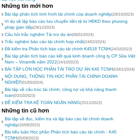
Những tin mới hơn
Bài tập phân tích tình hình tài chính của doanh nghiệp
(28/10/2023)
Ví dụ về lập báo cáo lưu chuyển tiền tệ từ HĐKD theo phương
pháp gián tiếp
(29/12/2023)
Câu hỏi trắc nghiệm Tài trợ dự án
(06/01/2024)
Trắc nghiệm báo cáo tài chính hợp nhất
(24/02/2024)
Đề kiểm tra Phân tích báo cáo tài chính K4518 TCNH
(24/10/2023)
Bài tập phân tích báo cáo kết quả kinh doanh công ty CP Sữa Việt
Nam – Vinamilk năm 2022
(14/10/2023)
BÀI TẬP LỚN HỌC PHẦN TÀI TRỢ DỰ ÁN K45 TCNH
(03/01/2024)
NỘI DUNG, THÔNG TIN HỌC PHẦN TÀI CHÍNH DOANH
NGHIỆP
(01/05/2024)
Bài tập về cấu trúc tài chính, công nợ và khả năng thanh
toán
(03/10/2023)
ĐỀ KIỂM TRA KẾ TOÁN NGÂN HÀNG
(25/12/2023)
Những tin cũ hơn
Bài tập về đọc, kiểm tra và lập báo cáo tài chính doanh
nghiệp
(20/09/2023)
Bài tiểu luận Học phần Phân tích báo cáo tài chính - K45
TCNH
(05/09/2023)