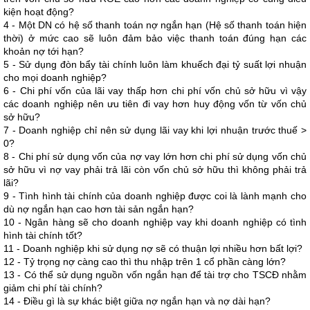
kiện hoạt động?
4 - Một DN có hệ số thanh toán nợ ngắn hạn (Hệ số thanh toán hiện
thời) ở mức cao sẽ luôn đảm bảo việc thanh toán đúng hạn các
khoản nợ tới hạn?
5 - Sử dụng đòn bẩy tài chính luôn làm khuếch đại tỷ suất lợi nhuận
cho mọi doanh nghiệp?
6 - Chi phí vốn của lãi vay thấp hơn chi phí vốn chủ sở hữu vì vậy
các doanh nghiệp nên ưu tiên đi vay hơn huy động vốn từ vốn chủ
sở hữu?
7 - Doanh nghiệp chỉ nên sử dụng lãi vay khi lợi nhuận trước thuế >
0?
8 - Chi phí sử dụng vốn của nợ vay lớn hơn chi phí sử dụng vốn chủ
sở hữu vì nợ vay phải trả lãi còn vốn chủ sở hữu thì không phải trả
lãi?
9 - Tình hình tài chính của doanh nghiệp được coi là lành mạnh cho
dù nợ ngắn hạn cao hơn tài sản ngắn hạn?
10 - Ngân hàng sẽ cho doanh nghiệp vay khi doanh nghiệp có tình
hình tài chính tốt?
11 - Doanh nghiệp khi sử dụng nợ sẽ có thuận lợi nhiều hơn bất lợi?
12 - Tỷ trọng nợ càng cao thì thu nhập trên 1 cổ phần càng lớn?
13 - Có thể sử dụng nguồn vốn ngắn hạn để tài trợ cho TSCĐ nhằm
giảm chi phí tài chính?
14 - Điều gì là sự khác biệt giữa nợ ngắn hạn và nợ dài hạn?