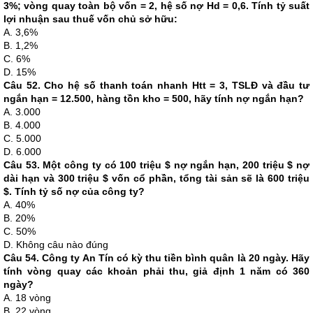
3%; vòng quay toàn bộ vốn = 2, hệ số nợ Hd = 0,6. Tính tỷ suất
lợi nhuận sau thuế vốn chủ sở hữu:
A. 3,6%
B. 1,2%
C. 6%
D. 15%
Câu 52. Cho hệ số thanh toán nhanh Htt = 3, TSLĐ và đầu tư
ngắn hạn = 12.500, hàng tồn kho = 500, hãy tính nợ ngắn hạn?
A. 3.000
B. 4.000
C. 5.000
D. 6.000
Câu 53. Một công ty có 100 triệu $ nợ ngắn hạn, 200 triệu $ nợ
dài hạn và 300 triệu $ vốn cổ phần, tổng tài sản sẽ là 600 triệu
$. Tính tỷ số nợ của công ty?
A. 40%
B. 20%
C. 50%
D. Không câu nào đúng
Câu 54. Công ty An Tín có kỳ thu tiền bình quân là 20 ngày. Hãy
tính vòng quay các khoản phải thu, giả định 1 năm có 360
ngày?
A. 18 vòng
B. 22 vòng