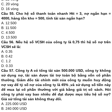
C. 20 vòng
D. 16 vòng
Câu 55. Cho hệ số thanh toán nhanh Htt = 3, nợ ngắn hạn =
4000, hàng tồn kho = 500, tính tài sản ngắn hạn?
A. 12.500
B. 11.500
C. 4.500
D. 13.500
Câu 56. Nếu hệ số VCSH của công ty là 0,75 thì hệ số nợ trên
VCSH sẽ là:
A. 0.35
B. 0.42
C. 1.2
D. 0.33
Câu 57. Công ty A có tổng tài sản 500.000 USD, công ty không
sử dụng nợ, tài sản được tài trợ toàn bộ bằng vốn cổ phần
thường. Giám đốc tài chính mới của công ty muốn huy động
nợ vay để tỷ số nợ của công ty là 45% ,và sử dụng số tiền này
để mua lại cổ phần thường với giá bằng giá trị sổ sách. Hỏi
công ty phải vay bao nhiêu để đạt được mục tiêu hệ số nợ?
Giả sử tổng tài sản không thay đổi.
A. 225.000 USD
B. 240.000 USD