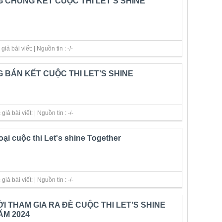
G CHUNG KẾT CUỘC THI LET’S SHINE
ả bài viết: | Nguồn tin : -/-
G BÁN KẾT CUỘC THI LET’S SHINE
ả bài viết: | Nguồn tin : -/-
oại cuộc thi Let's shine Together
ả bài viết: | Nguồn tin : -/-
I THAM GIA RA ĐỀ CUỘC THI LET’S SHINE
ĂM 2024