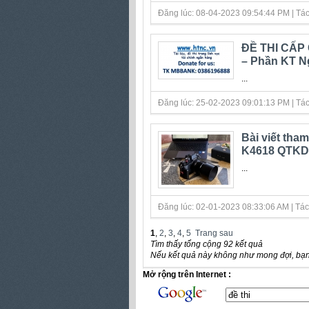
Đăng lúc: 08-04-2023 09:54:44 PM | Tác gi
ĐỀ THI CẤP
– Phần KT N
...
Đăng lúc: 25-02-2023 09:01:13 PM | Tác gi
Bài viết tha
K4618 QTKD
...
Đăng lúc: 02-01-2023 08:33:06 AM | Tác 
1
,
2
,
3
,
4
,
5
Trang sau
Tìm thấy tổng cộng 92 kết quả
Nếu kết quả này không như mong đợi, bạn
Mở rộng trên Internet :