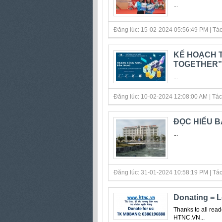
...
Đăng lúc: 15-02-2024 05:56:49 PM | Tác gi
KẾ HOẠCH T
TOGETHER”
...
Đăng lúc: 10-02-2024 12:08:00 AM | Tác gi
ĐỌC HIỂU B
...
Đăng lúc: 31-01-2024 10:58:19 PM | Tác gi
Donating = 
Thanks to all read
HTNC.VN...