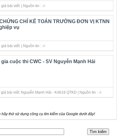
ả bài viết: | Nguồn tin : -/-
 CHỨNG CHỈ KẾ TOÁN TRƯỞNG ĐƠN VỊ KTNN
ghiệp vụ
ả bài viết: | Nguồn tin : -/-
m gia cuộc thi CWC - SV Nguyễn Mạnh Hải
giả bài viết: Nguyễn Mạnh Hải - K4618 QTKD | Nguồn tin : -/-
 hãy thử sử dụng công cụ tìm kiếm của Google dưới đây!