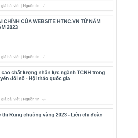
ả bài viết: | Nguồn tin : -/-
I CHÍNH CỦA WEBSITE HTNC.VN TỪ NĂM
ĂM 2023
ả bài viết: | Nguồn tin : -/-
g cao chất lượng nhân lực ngành TCNH trong
yển đổi số - Hội thảo quốc gia
ả bài viết: | Nguồn tin : -/-
 thi Rung chuông vàng 2023 - Liên chi đoàn