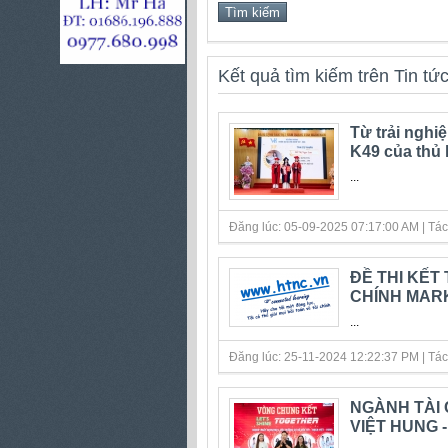
Kết quả tìm kiếm trên Tin tứ
Từ trải nghi
K49 của thủ 
...
Đăng lúc: 05-09-2025 07:17:00 AM | Tác gi
ĐỀ THI KẾT
CHÍNH MAR
...
Đăng lúc: 25-11-2024 12:22:37 PM | Tác gi
NGÀNH TÀI 
VIỆT HUNG 