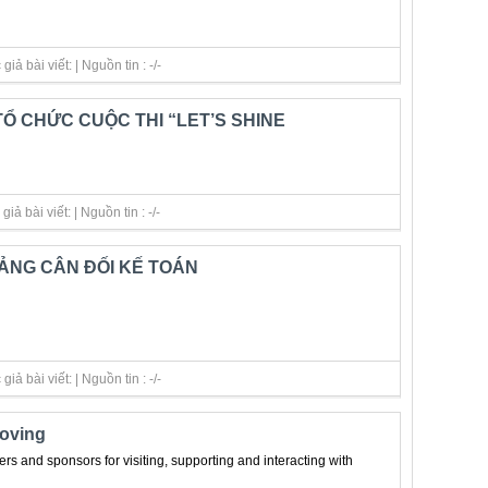
ả bài viết: | Nguồn tin : -/-
Ổ CHỨC CUỘC THI “LET’S SHINE
ả bài viết: | Nguồn tin : -/-
ẢNG CÂN ĐỐI KẾ TOÁN
ả bài viết: | Nguồn tin : -/-
Loving
ers and sponsors for visiting, supporting and interacting with