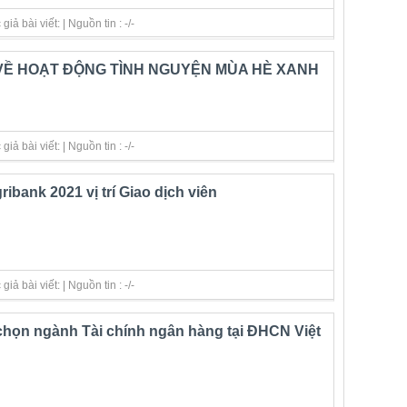
ả bài viết: | Nguồn tin : -/-
VỀ HOẠT ĐỘNG TÌNH NGUYỆN MÙA HÈ XANH
ả bài viết: | Nguồn tin : -/-
ribank 2021 vị trí Giao dịch viên
ả bài viết: | Nguồn tin : -/-
chọn ngành Tài chính ngân hàng tại ĐHCN Việt