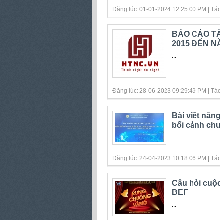
Đăng lúc: 01-01-2024 12:25:00 PM | Tác gi
BÁO CÁO TÀ
2015 ĐẾN N
...
Đăng lúc: 28-06-2023 09:29:49 PM | Tác gi
Bài viết nân
bối cảnh chu
...
Đăng lúc: 24-04-2023 10:18:06 PM | Tác gi
Câu hỏi cuộc
BEF
...