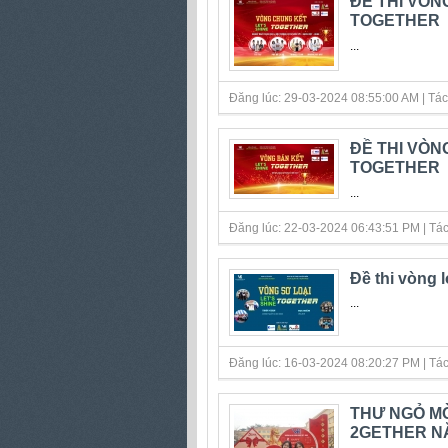
ĐỀ THI VÒN
TOGETHER
...
Đăng lúc: 29-03-2024 08:55:00 AM | Tác gi
ĐỀ THI VÒN
TOGETHER
...
Đăng lúc: 22-03-2024 06:43:51 PM | Tác gi
Đề thi vòng l
...
Đăng lúc: 16-03-2024 08:20:27 PM | Tác gi
THƯ NGỎ MỜ
2GETHER N