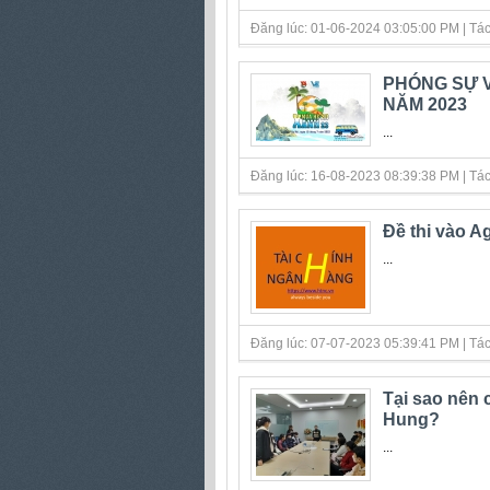
Đăng lúc: 01-06-2024 03:05:00 PM | Tác gi
PHÓNG SỰ 
NĂM 2023
...
Đăng lúc: 16-08-2023 08:39:38 PM | Tác gi
Đề thi vào Ag
...
Đăng lúc: 07-07-2023 05:39:41 PM | Tác gi
Tại sao nên 
Hung?
...