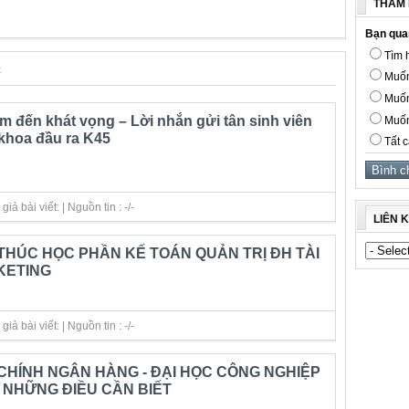
THĂM 
Bạn qua
Tìm h
c
Muốn
Muốn
ệm đến khát vọng – Lời nhắn gửi tân sinh viên
Muốn
khoa đầu ra K45
Tất c
ả bài viết: | Nguồn tin : -/-
LIÊN 
 THÚC HỌC PHẦN KẾ TOÁN QUẢN TRỊ ĐH TÀI
KETING
ả bài viết: | Nguồn tin : -/-
CHÍNH NGÂN HÀNG - ĐẠI HỌC CÔNG NGHIỆP
- NHỮNG ĐIỀU CẦN BIẾT