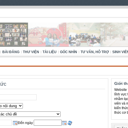
BÀI ĐĂNG
THƯ VIỆN
TÀI LIỆU
GÓC NHÌN
TƯ VẤN, HỖ TRỢ
SINH VIÊ
tức
Giới t
Website f
lĩnh vực
nhằm tạo
viên và 
kiến thứ
thức cơ 
Đến ngày