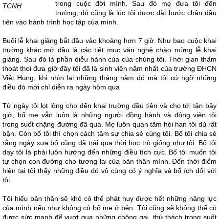
trong cuộc đời mình. Sau đó mẹ đưa tôi đến
TCNH
trường, đó cũng là lúc tôi được đặt bước chân đầu
tiên vào hành trình học tập của mình.
Buổi lễ khai giảng bắt đầu vào khoảng hơn 7 giờ. Như bao cuộc khai
trường khác mở đầu là các tiết mục văn nghệ chào mừng lễ khai
giảng. Sau đó là phần diễu hành của của chúng tôi. Thời gian thấm
thoát thoi đưa giờ đây tôi đã là sinh viên năm nhất của trường ĐHCN
Việt Hung, khi nhìn lại những tháng năm đó mà tôi cứ ngỡ những
điều đó mới chỉ diễn ra ngày hôm qua
Từ ngày tôi lọt lòng cho đến khai trường đầu tiên và cho tới tận bây
giờ, bố mẹ vẫn luôn là những người đồng hành và động viên tôi
trong suốt chặng đường đã qua. Mẹ luôn quan tâm hỏi han tôi dù rất
bận. Còn bố tôi thì chọn cách tâm sự chia sẻ cùng tôi. Bố tôi chia sẻ
rằng ngày xưa bố cũng đã trải qua thời học trò giống như tôi. Bố tôi
dạy tôi là phải luôn hướng đến những điều tích cực. Bố tôi muốn tôi
tự chọn con đường cho tương lai của bản thân mình. Đến thời điểm
hiện tại tôi thấy những điều đó vô cùng có ý nghĩa và bổ ích đối với
tôi.
Tôi hiểu bản thân sẽ khó có thể phát huy được hết những năng lực
của mình nếu như không có bố mẹ ở bên. Tôi cũng sẽ không thể có
được sức mạnh để vượt qua những chông gai, thử thách trong suốt