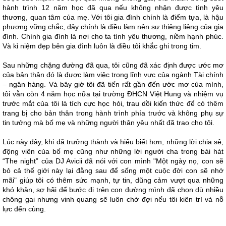
hành trình 12 năm học đã qua nếu không nhận được tình yêu
thương, quan tâm của mẹ. Với tôi gia đình chính là điểm tựa, là hậu
phương vững chắc, đây chính là điều làm nên sự thiêng liêng của gia
đình. Chính gia đình là nơi cho ta tình yêu thương, niềm hạnh phúc.
Và kỉ niệm đẹp bên gia đình luôn là điều tôi khắc ghi trong tim.
Sau những chặng đường đã qua, tôi cũng đã xác định được ước mơ
của bản thân đó là được làm việc trong lĩnh vực của ngành Tài chính
– ngân hàng. Và bây giờ tôi đã tiến rất gần đến ước mơ của mình,
tôi vẫn còn 4 năm học nữa tại trường ĐHCN Việt Hung và nhiệm vụ
trước mắt của tôi là tích cực học hỏi, trau dồi kiến thức để có thêm
trang bị cho bản thân trong hành trình phía trước và không phụ sự
tin tưởng mà bố mẹ và những người thân yêu nhất đã trao cho tôi.
Lúc này đây, khi đã trưởng thành và hiểu biết hơn, những lời chia sẻ,
động viên của bố mẹ cũng như những lời người cha trong bài hát
“The night” của DJ Avicii đã nói với con mình "Một ngày nọ, con sẽ
bỏ cả thế giới này lại đằng sau để sống một cuộc đời con sẽ nhớ
mãi" giúp tôi có thêm sức mạnh, tự tin, dũng cảm vượt qua những
khó khăn, sợ hãi để bước đi trên con đường mình đã chọn dù nhiều
chông gai nhưng vinh quang sẽ luôn chờ đợi nếu tôi kiên trì và nỗ
lực đến cùng.