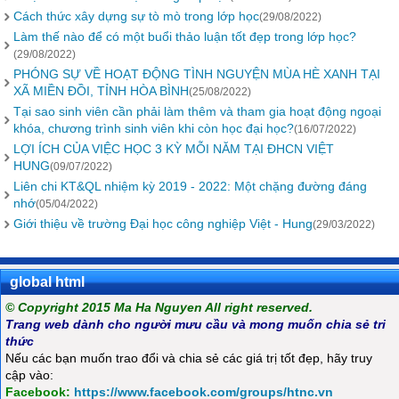
Cách thức xây dựng sự tò mò trong lớp học
(29/08/2022)
Làm thế nào để có một buổi thảo luận tốt đẹp trong lớp học?
(29/08/2022)
PHÓNG SỰ VỀ HOẠT ĐỘNG TÌNH NGUYỆN MÙA HÈ XANH TẠI
XÃ MIỀN ĐỒI, TỈNH HÒA BÌNH
(25/08/2022)
Tại sao sinh viên cần phải làm thêm và tham gia hoạt động ngoại
khóa, chương trình sinh viên khi còn học đại học?
(16/07/2022)
LỢI ÍCH CỦA VIỆC HỌC 3 KỲ MỖI NĂM TẠI ĐHCN VIỆT
HUNG
(09/07/2022)
Liên chi KT&QL nhiệm kỳ 2019 - 2022: Một chặng đường đáng
nhớ
(05/04/2022)
Giới thiệu về trường Đại học công nghiệp Việt - Hung
(29/03/2022)
global html
© Copyright 2015 Ma Ha Nguyen All right reserved.
Trang web dành cho người mưu cầu và mong muốn chia sẻ tri
thức
Nếu các bạn muốn trao đổi và chia sẻ các giá trị tốt đẹp, hãy truy
cập vào:
Facebook:
https://www.facebook.com/groups/htnc.vn