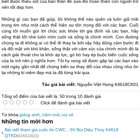
biết được thiếu sót của bản thân để sửa đổi hoàn thiện con người trở
nên tốt đẹp hơn.
Những gì các bạn đã giúp, tôi không thể nào quên và luôn giữ mãi
trong tim như một cách thể hiện sự tôn trọng đối với các bạn. Cuối
cùng tôi muốn gửi lời chúc sức khỏe tới gia đình và các bạn, hãy
sống thật tốt nhé luôn mỉm cười và sống là chính mình. Con đường
chúng ta đi không ai có thể đi thay ta bởi vậy hãy dũng cảm bước đi
và đối mặt với khó khăn, sống thật với cảm xúc của chính mình đó là
cách giải thoát cho ta khỏi áp lực, gò bó hay ép buộc biến cuộc sống
của ta trở nên ý nghĩa hơn. Tôi hy vọng sẽ được gặp lại các bạn vào
một ngày gần nhất để chứng kiến sự thay đổi của nhau cũng như ôn
lại những kỉ niệm đẹp mà ta đã từng trải qua.
Tác giả bài viết:
Nguyễn Việt Hưng K4618CK01
Tổng số điểm của bài viết là: 50 trong 10 đánh giá
Click để đánh giá bài viết
Từ khóa:
giáng sinh
,
năm mới
,
vui vẻ
Những tin mới hơn
Bài viết tham gia cuộc thi CWC - SV Bùi Diệu Thúy K4618
QTKD
(02/01/2023)