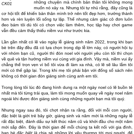
những chuyện mà chính bản thân tôi không mong
CK01
muốn nó xảy ra. Nhưng tôi tự nhủ rằng, đây cũng là
cơ hội tốt để khiến bản thân mình trở nên tốt đẹp hơn, trưởng thành
hơn và rèn luyện lối sống tự lập. Thế nhưng cảm giác cô đơn luôn
đeo bám tôi dù tôi có chọn việc làm thêm, học tập hay chơi game
vẫn đều cảm thấy thiếu niềm vui như trước kia.
Lần gần nhất có lẽ vào ngày lễ giáng sinh năm 2022, trong khi bạn
bè trên đây đều đã có lựa chọn trong dịp lễ lớn này, có người hội tụ
với nhóm bạn cũ, người thì đón noel với người yêu còn tôi thì chọn
về quê và tận hưởng niềm vui cùng với gia đình. Vậy mà, niềm vui ấy
chẳng thể trọn vẹn vì bố tôi vừa đi làm xa nhà, có lẽ sẽ lâu lắm tôi
mới có thể gặp lại. Trong khi mẹ tôi phải bận với đống sổ sách nên
không có thời gian đón giáng sinh cùng anh em tôi.
Trong lòng tôi lúc đó đang hình dung ra một ngày noel có lẽ buồn tẻ
nhất mà tôi từng trải qua, làm tôi mong muốn quay về ngày noel năm
ngoái khi được đón giáng sinh cùng những người bạn mà tôi quý.
Nhưng ngay sau đó, tôi chợt nhận ra rằng, đối với mỗi con người,
đặc biệt là giới trẻ bây giờ, giáng sinh và năm mới là những ngày lễ
rất đặc biệt, đánh dấu sự kết thúc năm cũ và khởi đầu cho một năm
mới sắp đến. Đây là thời gian để mỗi chúng ta kết nối với gia đình,
bạn bè
đặc biệt là
chia sẻ những lời yêu thương tới mọi người, để