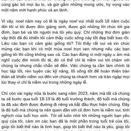
cùng gác bỏ mọi âu lo, và gửi gắm những mong ước, hy vọng vào
một năm mới hạnh phúc và an lành.
Vì vậy, noel năm nay có lẽ là ngày noel vui nhất suốt 18 năm cuộc
đời tôi vì tôi được đón giáng sinh, được gửi những lời chúc tới gia
đình, bạn bè và tới người mà tôi yêu quý. Chỉ những thứ đơn giản
vậy thôi đã đủ khiến tôi cảm thấy cuộc sống này tốt đẹp biết bao rồi.
Liệu các bạn có cảm giác giống tôi? Tôi thấy rất vui và xin chúc
mừng các bạn khi có một mùa noel trọn vẹn nhưng nếu các bạn
giống tôi thì cũng không sao cả. Các bạn đừng vì một ngày u ám mà
nghĩ cuộc đời mình tồi tệ, đó có thể chỉ là niềm vui tới chậm với
chúng ta nhưng chắc chắn sẽ đến. Việc chúng ta cần làm chính là
học tập tốt, rèn luyện các kỹ năng, lối sống tốt để hoàn thiện bản
thân sẽ khiến niềm vui đến với chúng ta nhanh hơn và tràn ngập mọi
lúc thay vì chỉ là niềm vui trong những ngày lễ.
Chỉ còn vài ngày nữa là bước sang năm 2023, năm mà tất cả chúng
ta sẽ bước qua tuổi 18-19 là độ tuổi trưởng thành, độ tuổi mà chúng
ta đã xác định được đường đi riêng và bắt đầu thực hiện chúng. Đây
là độ tuổi mà chúng ta nên quen dần với cô đơn hơn là niềm vui, tinh
nghịch của tuổi học sinh. Tôi sẽ luôn nhớ tới những người bạn yêu
quý của tôi, cảm ơn các bạn đã là một phần trong tuổi trẻ của tôi,
giúp tôi biết thế nào là tình bạn, giúp tôi biết thế nào là yêu, giúp tôi