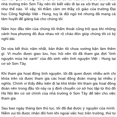
nhà trường trên Sơn Tây nên tôi biết việc đi lại xa xôi thực sự vất vả
như thế nào. Vì vậy, tôi thầm cảm ơn thầy cô giáo của trường Đại
học Công Nghiệp Việt - Hung, tuy là đội ngũ trẻ nhưng đã mang cả
tâm huyết để giảng bài cho chúng tôi.
Năm học đầu tiên của chúng tôi thấm thoát cũng trôi qua khi những
cánh hoa phượng đỏ đua nhau nở rộ chào đón giúp chúng tôi có kỳ
nghỉ dài.
Do vừa kết thúc năm nhất, bản thân tôi chưa vướng bận làm thêm
gì. Vì muốn được giao lưu, học hỏi nên tôi đã tham gia đợt “tình
nguyện mùa hè xanh” của đội sinh viên tình nguyện Việt - Hung tại
cơ sở Sơn Tây.
Khi tham gia hoạt động tình nguyện, tôi đã quen được nhiều anh chị
khóa trên và được tham gia các hoạt động đoàn mang lại nhiều ý
nghĩa. Chính vì thấy điều kiện đi lại khó khăn khi tham gia hoạt động
đoàn nên trong đầu tôi nảy ra ý định chuyển cơ sở học tập từ thủ đô
Hà Nội lên cơ sở chính của nhà trường ở Sơn Tây để tiện cho việc
tham gia.
Sau bao ngày tháng làm thủ tục, tôi đã đạt được ý nguyện của mình.
Niềm vui tôi được nhân đôi hơn khi ngoài việc học trên trường, thứ tư