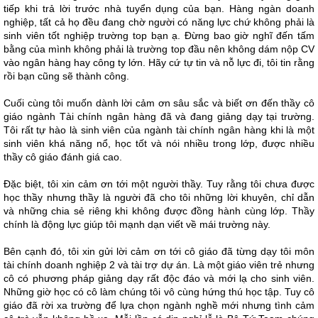
tiếp khi trả lời trước nhà tuyển dụng của bạn. Hàng ngàn doanh
nghiệp, tất cả họ đều đang chờ người có năng lực chứ không phải là
sinh viên tốt nghiệp trường top bạn ạ. Đừng bao giờ nghĩ đến tấm
bằng của mình không phải là trường top đầu nên không dám nộp CV
vào ngân hàng hay công ty lớn. Hãy cứ tự tin và nỗ lực đi, tôi tin rằng
rồi bạn cũng sẽ thành công.
Cuối cùng tôi muốn dành lời cảm ơn sâu sắc và biết ơn đến thầy cô
giáo ngành Tài chính ngân hàng đã và đang giảng dạy tại trường.
Tôi rất tự hào là sinh viên của ngành tài chính ngân hàng khi là một
sinh viên khá năng nổ, học tốt và nói nhiều trong lớp, được nhiều
thầy cô giáo đánh giá cao.
Đặc biệt, tôi xin cảm ơn tới một người thầy. Tuy rằng tôi chưa được
học thầy nhưng thầy là người đã cho tôi những lời khuyên, chỉ dẫn
và những chia sẻ riêng khi không được đồng hành cùng lớp. Thầy
chính là động lực giúp tôi mạnh dạn viết về mái trường này.
Bên cạnh đó, tôi xin gửi lời cảm ơn tới cô giáo đã từng dạy tôi môn
tài chính doanh nghiệp 2 và tài trợ dự án. Là một giáo viên trẻ nhưng
cô có phương pháp giảng dạy rất độc đáo và mới lạ cho sinh viên.
Những giờ học có cô làm chúng tôi vô cùng hứng thú học tập. Tuy cô
giáo đã rời xa trường để lựa chọn ngành nghề mới nhưng tình cảm