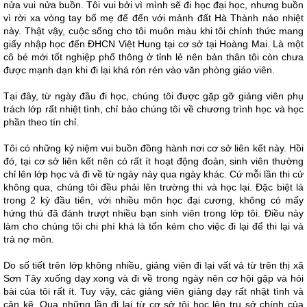
nửa vui nửa buồn. Tôi vui bởi vì mình sẽ đi học đại học, nhưng buồn
vì rời xa vòng tay bố mẹ để đến với mảnh đất Hà Thành náo nhiệt
này. Thật vậy, cuộc sống cho tôi muôn màu khi tôi chính thức mang
giấy nhập học đến ĐHCN Việt Hung tại cơ sở tại Hoàng Mai. Là một
cô bé mới tốt nghiệp phổ thông ở tỉnh lẻ nên bản thân tôi còn chưa
được mạnh dạn khi đi lại khá rón rén vào văn phòng giáo viên.
Tại đây, từ ngày đầu đi học, chúng tôi được gặp gỡ giảng viên phụ
trách lớp rất nhiệt tình, chỉ bảo chúng tôi về chương trình học và học
phần theo tín chỉ.
Tôi có những kỷ niệm vui buồn đồng hành nơi cơ sở liên kết này. Hồi
đó, tại cơ sở liên kết nên có rất ít hoạt động đoàn, sinh viên thường
chỉ lên lớp học và đi về từ ngày này qua ngày khác. Cứ mỗi lần thi cử
không qua, chúng tôi đều phải lên trường thi và học lại. Đặc biệt là
trong 2 kỳ đầu tiên, với nhiều môn học đại cương, không có mấy
hứng thú đã đánh trượt nhiều bạn sinh viên trong lớp tôi. Điều này
làm cho chúng tôi chi phí khá là tốn kém cho việc đi lại để thi lại và
trả nợ môn.
Do số tiết trên lớp không nhiều, giảng viên đi lại vất vả từ trên thị xã
Sơn Tây xuống dạy xong và đi về trong ngày nên cơ hội gặp và hỏi
bài của tôi rất ít. Tuy vậy, các giảng viên giảng dạy rất nhật tình và
cặn kẽ. Qua những lần đi lại từ cơ sở tôi học lên trụ sở chính của