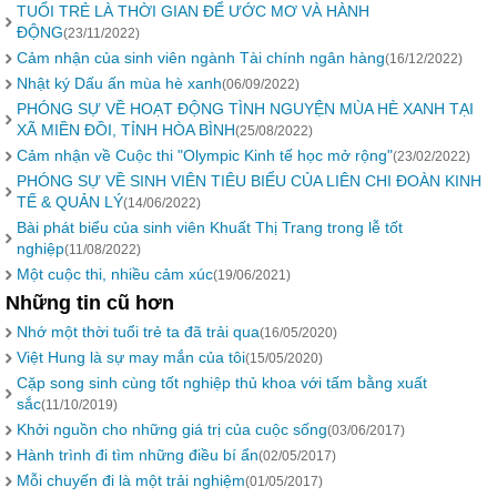
TUỔI TRẺ LÀ THỜI GIAN ĐỂ ƯỚC MƠ VÀ HÀNH
ĐỘNG
(23/11/2022)
Cảm nhận của sinh viên ngành Tài chính ngân hàng
(16/12/2022)
Nhật ký Dấu ấn mùa hè xanh
(06/09/2022)
PHÓNG SỰ VỀ HOẠT ĐỘNG TÌNH NGUYỆN MÙA HÈ XANH TẠI
XÃ MIỀN ĐỒI, TỈNH HÒA BÌNH
(25/08/2022)
Cảm nhận về Cuộc thi "Olympic Kinh tế học mở rộng"
(23/02/2022)
PHÓNG SỰ VỀ SINH VIÊN TIÊU BIỂU CỦA LIÊN CHI ĐOÀN KINH
TẾ & QUẢN LÝ
(14/06/2022)
Bài phát biểu của sinh viên Khuất Thị Trang trong lễ tốt
nghiệp
(11/08/2022)
Một cuộc thi, nhiều cảm xúc
(19/06/2021)
Những tin cũ hơn
Nhớ một thời tuổi trẻ ta đã trải qua
(16/05/2020)
Việt Hung là sự may mắn của tôi
(15/05/2020)
Cặp song sinh cùng tốt nghiệp thủ khoa với tấm bằng xuất
sắc
(11/10/2019)
Khởi nguồn cho những giá trị của cuộc sống
(03/06/2017)
Hành trình đi tìm những điều bí ẩn
(02/05/2017)
Mỗi chuyến đi là một trải nghiệm
(01/05/2017)