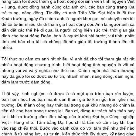
hàng tuần tôi được tham gia hoạt động đội sinh viên tình nguyện Việt
- Hung, được đồng hành cùng các anh chị, các bạn cùng trang lứa
trẻ trung, năng động. Từ đây có anh Trần Văn Đạt hiện là Bí thư
Đoàn trường, ngày đó chính anh là người khơi gợi, nói chuyện với tôi
để tôi tự tin nhiều khi đi tham gia hoạt động đội. Anh là người anh cả
dẫn dắt các thế hệ đi qua, là người cống hiến sức trẻ, thời gian gia
đình cho hoạt động Đoàn. Anh là người khá hài hước, vui tính, nhiệt
tình chỉ bảo cho tất cả chúng tôi nên giúp tôi trưởng thành lên rất
nhiều.
Tôi thực sự cảm ơn anh rất nhiều, vì anh đã cho tôi tham gia rất rất
nhiều hoạt động chương trình, biết hoạt động tình nguyện là vất vả
nhưng vui vẻ và ý nghĩa như thế nào. Chính ngôi nhà thân thương
này đã giúp tôi có được sự tự tin, nhanh nhẹn, năng động, dám nghĩ,
dám làm trước đám đông.
Thật vậy, kinh nghiệm có được là cả một quá trình bạn rèn luyện,
bạn ham học hỏi, bạn mạnh dạn tham gia từ khi ngồi trên ghế nhà
trường. Dù thành công hay thất bại trong quá khứ nhưng đó chính là
tiền đề cho bạn trong tương lai. Bạn ơi, đừng tự trách bản thân hay
tự ti khi ra trường cầm tấm bằng của trường Đại học Công nghiệp
Việt - Hung nhé. Tấm bằng Đại học chỉ là tấm vé cầm tay khi bạn
vào rạp chiếu thôi. Bước vào cánh cửa đó với tâm thế như thế nào
chính là từ năng lực, sự tự tin, kiến thức tích lũy được, kỹ năng giao