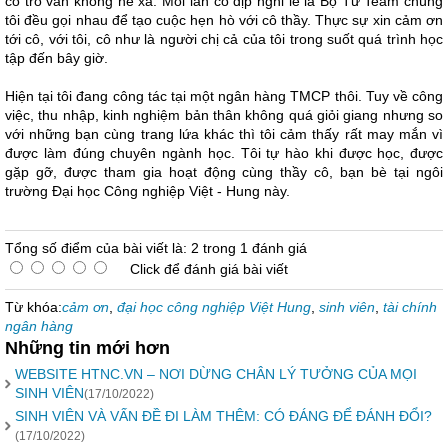
cô trò vẫn không hề xa. Mỗi lần có dịp nghỉ lễ là Bộ Tứ Team chúng
tôi đều gọi nhau để tạo cuộc hẹn hò với cô thầy. Thực sự xin cảm ơn
tới cô, với tôi, cô như là người chị cả của tôi trong suốt quá trình học
tập đến bây giờ.
Hiện tại tôi đang công tác tại một ngân hàng TMCP thôi. Tuy về công
việc, thu nhập, kinh nghiệm bản thân không quá giỏi giang nhưng so
với những bạn cùng trang lứa khác thì tôi cảm thấy rất may mắn vì
được làm đúng chuyên ngành học. Tôi tự hào khi được học, được
gặp gỡ, được tham gia hoạt động cùng thầy cô, bạn bè tại ngôi
trường Đại học Công nghiệp Việt - Hung này.
Tổng số điểm của bài viết là: 2 trong 1 đánh giá
Click để đánh giá bài viết
Từ khóa:
cảm ơn
,
đại học công nghiệp Việt Hung
,
sinh viên
,
tài chính
ngân hàng
Những tin mới hơn
WEBSITE HTNC.VN – NƠI DỪNG CHÂN LÝ TƯỞNG CỦA MỌI
SINH VIÊN
(17/10/2022)
SINH VIÊN VÀ VẤN ĐỀ ĐI LÀM THÊM: CÓ ĐÁNG ĐỂ ĐÁNH ĐỔI?
(17/10/2022)