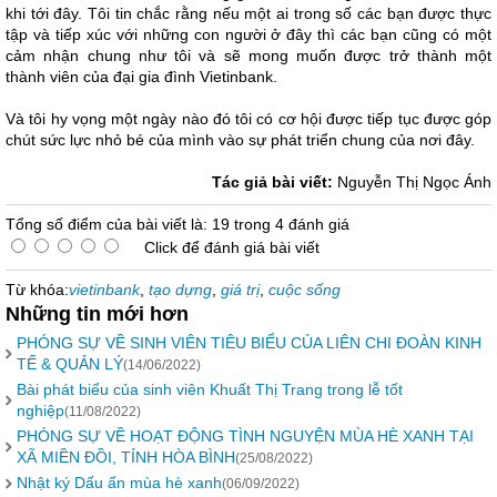
khi tới đây. Tôi tin chắc rằng nếu một ai trong số các bạn được thực
tập và tiếp xúc với những con người ở đây thì các bạn cũng có một
cảm nhận chung như tôi và sẽ mong muốn được trở thành một
thành viên của đại gia đình Vietinbank.
Và tôi hy vọng một ngày nào đó tôi có cơ hội được tiếp tục được góp
chút sức lực nhỏ bé của mình vào sự phát triển chung của nơi đây.
Tác giả bài viết:
Nguyễn Thị Ngọc Ánh
Tổng số điểm của bài viết là: 19 trong 4 đánh giá
Click để đánh giá bài viết
Từ khóa:
vietinbank
,
tạo dựng
,
giá trị
,
cuộc sống
Những tin mới hơn
PHÓNG SỰ VỀ SINH VIÊN TIÊU BIỂU CỦA LIÊN CHI ĐOÀN KINH
TẾ & QUẢN LÝ
(14/06/2022)
Bài phát biểu của sinh viên Khuất Thị Trang trong lễ tốt
nghiệp
(11/08/2022)
PHÓNG SỰ VỀ HOẠT ĐỘNG TÌNH NGUYỆN MÙA HÈ XANH TẠI
XÃ MIỀN ĐỒI, TỈNH HÒA BÌNH
(25/08/2022)
Nhật ký Dấu ấn mùa hè xanh
(06/09/2022)