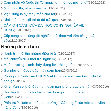
Cảm nhận về Cuộc thi "Olympic Kinh tế học mở rộng"
(23/02/2022)
Một cuộc thi, nhiều cảm xúc
(19/06/2021)
Việt Hung là sự may mắn của tôi
(15/05/2020)
Nhớ một thời tuổi trẻ ta đã trải qua
(16/05/2020)
CẢM ƠN CÁNH CỬA ĐẠI HỌC CÔNG NGHIỆP VIỆT-
HUNG
(18/05/2020)
Cặp song sinh cùng tốt nghiệp thủ khoa với tấm bằng xuất
sắc
(11/10/2019)
Những tin cũ hơn
Hành trình đi tìm những điều bí ẩn
(02/05/2017)
Mỗi chuyến đi là một trải nghiệm
(01/05/2017)
Muốn trưởng thành, hãy đứng lên trải nghiệm!
(28/04/2017)
Giá như em được gặp thầy sớm hơn
(27/08/2016)
Phóng sự: Sinh viên ĐHCN Việt Hung có việc làm trước khi tốt
nghiệp
(10/05/2016)
Kỳ 2: Vạn sự khởi đầu nan, gian nan không bao giờ nản
(03/05/2016)
Học tập tích cực cho tương lai dưới góc nhìn của sinh
viên
(26/04/2016)
Phía trước luôn có một con đường - Cảm nghĩ của một sinh viên
năng động
(19/04/2016)