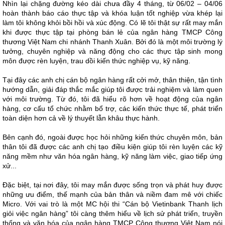
Nhìn lại chặng đường kéo dài chưa đầy 4 tháng, từ 06/02 – 04/06
hoàn thành báo cáo thực tập và khóa luận tốt nghiệp vừa khép lại
làm tôi không khỏi bồi hồi và xúc động. Có lẽ tôi thật sự rất may mắn
khi được thực tập tại phòng bán lẻ của ngân hàng TMCP Công
thương Việt Nam chi nhánh Thanh Xuân. Bởi đó là một môi trường lý
tưởng, chuyên nghiệp và năng động cho các thực tập sinh mong
môn được rèn luyện, trau dồi kiến thức nghiệp vụ, kỹ năng.
Tại đây các anh chị cán bộ ngân hàng rất cởi mở, thân thiện, tận tình
hướng dẫn, giải đáp thắc mắc giúp tôi được trải nghiệm và làm quen
với môi trường. Từ đó, tôi đã hiểu rõ hơn về hoạt động của ngân
hàng, cơ cấu tổ chức nhằm bổ trợ, các kiến thức thực tế, phát triển
toàn diện hơn cả về lý thuyết lẫn khâu thực hành.
Bên cạnh đó, ngoài được học hỏi những kiến thức chuyên môn, bản
thân tôi đã được các anh chị tạo điều kiện giúp tôi rèn luyện các kỹ
năng mềm như văn hóa ngân hàng, kỹ năng làm việc, giao tiếp ứng
xử...
Đặc biệt, tại nơi đây, tôi may mắn được sống trọn và phát huy được
những ưu điểm, thế mạnh của bản thân và niềm đam mê với chiếc
Micro. Với vai trò là một MC hội thi “Cán bộ Vietinbank Thanh lịch
giỏi việc ngân hàng” tôi càng thêm hiểu về lịch sử phát triển, truyền
thống và văn hóa của ngân hàng TMCP Công thương Việt Nam nói