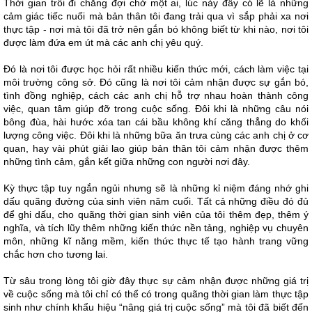
Thời gian trôi đi chẳng đợi chờ một ai, lúc này đây có lẽ là những
cảm giác tiếc nuối mà bản thân tôi đang trải qua vì sắp phải xa nơi
thực tập - nơi mà tôi đã trở nên gắn bó không biết từ khi nào, nơi tôi
được làm đứa em út mà các anh chị yêu quý.
Đó là nơi tôi được học hỏi rất nhiều kiến thức mới, cách làm việc tại
môi trường công sở. Đó cũng là nơi tôi cảm nhận được sự gắn bó,
tình đồng nghiệp, cách các anh chị hỗ trợ nhau hoàn thành công
việc, quan tâm giúp đỡ trong cuộc sống. Đôi khi là những câu nói
bông đùa, hài hước xóa tan cái bầu không khí căng thẳng do khối
lượng công việc. Đôi khi là những bữa ăn trưa cùng các anh chị ở cơ
quan, hay vài phút giải lao giúp bản thân tôi cảm nhận được thêm
những tình cảm, gắn kết giữa những con người nơi đây.
Kỳ thực tập tuy ngắn ngủi nhưng sẽ là những kỉ niệm đáng nhớ ghi
dấu quãng đường của sinh viên năm cuối. Tất cả những điều đó đủ
để ghi dấu, cho quãng thời gian sinh viên của tôi thêm đẹp, thêm ý
nghĩa, và tích lũy thêm những kiến thức nền tảng, nghiệp vụ chuyên
môn, những kĩ năng mềm, kiến thức thực tế tạo hành trang vững
chắc hơn cho tương lai.
Từ sâu trong lòng tôi giờ đây thực sự cảm nhận được những giá trị
về cuộc sống mà tôi chỉ có thể có trong quãng thời gian làm thực tập
sinh như chính khẩu hiệu “nâng giá trị cuộc sống” mà tôi đã biết đến