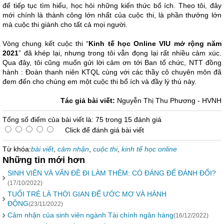
để tiếp tục tìm hiểu, học hỏi những kiến thức bổ ích. Theo tôi, đây
mới chính là thành công lớn nhất của cuộc thi, là phần thưởng lớn
mà cuộc thi giành cho tất cả mọi người.
Vòng chung kết cuộc thi “
Kinh tế học Online VIU mở rộng năm
2021
” đã khép lại, nhưng trong tôi vẫn đọng lại rất nhiều cảm xúc.
Qua đây, tôi cũng muốn gửi lời cảm ơn tới Ban tổ chức, NTT đồng
hành : Đoàn thanh niên KTQL cùng với các thầy cô chuyên môn đã
đem đến cho chúng em một cuộc thi bổ ích và đầy lý thú này.
Tác giả bài viết:
Nguyễn Thị Thu Phương - HVNH
Tổng số điểm của bài viết là: 75 trong 15 đánh giá
Click để đánh giá bài viết
Từ khóa:
bài viết
,
cảm nhận
,
cuộc thi
,
kinh tế học online
Những tin mới hơn
SINH VIÊN VÀ VẤN ĐỀ ĐI LÀM THÊM: CÓ ĐÁNG ĐỂ ĐÁNH ĐỔI?
(17/10/2022)
TUỔI TRẺ LÀ THỜI GIAN ĐỂ ƯỚC MƠ VÀ HÀNH
ĐỘNG
(23/11/2022)
Cảm nhận của sinh viên ngành Tài chính ngân hàng
(16/12/2022)