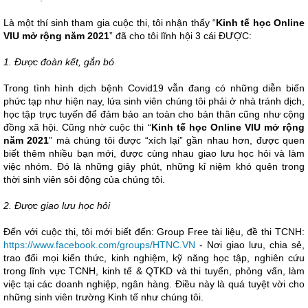
Là một thí sinh tham gia cuộc thi, tôi nhận thấy “
Kinh tế học Online
VIU mở rộng năm 2021
” đã cho tôi lĩnh hội 3 cái ĐƯỢC:
1. Được đoàn kết, gắn bó
Trong tình hình dịch bệnh Covid19 vẫn đang có những diễn biến
phức tạp như hiện nay, lứa sinh viên chúng tôi phải ở nhà tránh dịch,
học tập trực tuyến để đảm bảo an toàn cho bản thân cũng như cộng
đồng xã hội. Cũng nhờ cuộc thi “
Kinh tế học Online VIU mở rộng
năm 2021
” mà chúng tôi được “xích lại” gần nhau hơn, được quen
biết thêm nhiều bạn mới, được cùng nhau giao lưu học hỏi và làm
việc nhóm. Đó là những giây phút, những kỉ niệm khó quên trong
thời sinh viên sôi động của chúng tôi.
2. Được giao lưu học hỏi
Đến với cuộc thi, tôi mới biết đến: Group Free tài liệu, đề thi TCNH:
https://www.facebook.com/groups/HTNC.VN
- Nơi giao lưu, chia sẻ,
trao đổi mọi kiến thức, kinh nghiệm, kỹ năng học tập, nghiên cứu
trong lĩnh vực TCNH, kinh tế & QTKD và thi tuyển, phỏng vấn, làm
việc tại các doanh nghiệp, ngân hàng. Điều này là quá tuyệt vời cho
những sinh viên trường Kinh tế như chúng tôi.