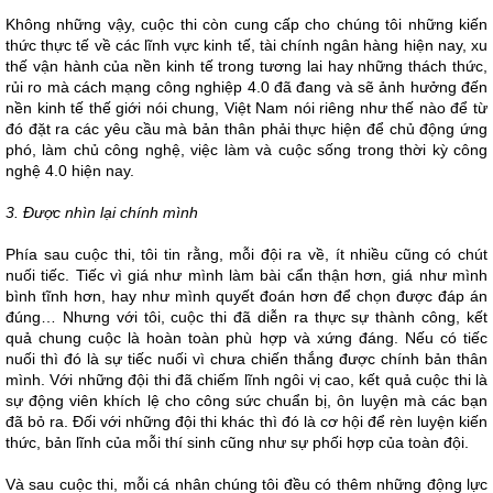
Không những vậy, cuộc thi còn cung cấp cho chúng tôi những kiến
thức thực tế về các lĩnh vực kinh tế, tài chính ngân hàng hiện nay, xu
thế vận hành của nền kinh tế trong tương lai hay những thách thức,
rủi ro mà cách mạng công nghiệp 4.0 đã đang và sẽ ảnh hưởng đến
nền kinh tế thế giới nói chung, Việt Nam nói riêng như thế nào để từ
đó đặt ra các yêu cầu mà bản thân phải thực hiện để chủ động ứng
phó, làm chủ công nghệ, việc làm và cuộc sống trong thời kỳ công
nghệ 4.0 hiện nay.
3. Được nhìn lại chính mình
Phía sau cuộc thi, tôi tin rằng, mỗi đội ra về, ít nhiều cũng có chút
nuối tiếc. Tiếc vì giá như mình làm bài cẩn thận hơn, giá như mình
bình tĩnh hơn, hay như mình quyết đoán hơn để chọn được đáp án
đúng… Nhưng với tôi, cuộc thi đã diễn ra thực sự thành công, kết
quả chung cuộc là hoàn toàn phù hợp và xứng đáng. Nếu có tiếc
nuối thì đó là sự tiếc nuối vì chưa chiến thắng được chính bản thân
mình. Với những đội thi đã chiếm lĩnh ngôi vị cao, kết quả cuộc thi là
sự động viên khích lệ cho công sức chuẩn bị, ôn luyện mà các bạn
đã bỏ ra. Đối với những đội thi khác thì đó là cơ hội để rèn luyện kiến
thức, bản lĩnh của mỗi thí sinh cũng như sự phối hợp của toàn đội.
Và sau cuộc thi, mỗi cá nhân chúng tôi đều có thêm những động lực