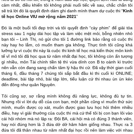
cảm nhất, điều khiến tôi không phải nuối tiếc về sau, chắc chắn tôi
sẽ trả lời đó là quyết định dám ghi danh mình tham dự cuộc thi “
Kinh
tế học Online VIU mở rộng năm 2021
”
Đó là một buổi tối đẹp trời và tôi quyết định “cày phim” để giải tỏa
stress sau 1 ngày dài học tập và làm việc mệt mỏi, bỗng nhiên nhỏ
bạn tôi – Linh Thị, nó gửi cho tôi 1 đường link bảo rằng có cuộc thi
này hay ho lắm, có muốn tham gia không. Thực tình tôi cũng khá
lưỡng lự vì cuộc thi này là cuộc thi kinh tế học mà kiến thức môn kinh
tế vĩ mô tôi đã học qua từ năm nhất đại học, tôi không còn ấn tượng
gì nhiều, môn Tài chính tiền tệ thì vừa dính con B to oành kì trước
nên vẫn còn đang sang chấn tâm lý hậu thi cử. Đã vậy thời gian cuối
tháng 6, đầu tháng 7 chúng tôi sắp bắt đầu kì thi cuối kì ONLINE;
deadline, bài tập nhỏ, bài tập lớn, tiểu luận cứ thi nhau ùn ùn kéo
đến đông như quân Nguyên.
Tôi cũng sợ, sợ rằng mình không đủ năng lực, không đủ tự tin.
Nhưng rồi vì lời dụ dỗ của con bạn, một phần cũng vì muốn thử sức
mình, muốn được cọ xát, muốn được giao lưu học hỏi thêm nhiều
điều, hay vì giải thưởng của cuộc thi mà cứ thế tôi bị con bạn lôi vào
cái hội nhóm mà nó lập ra: Đội BA, cái hội mà có đúng 3 thành viên,
hay nói đúng hơn là 3 đứa dở dở hâm hâm giống nhau. Thực ra 3
đứa tôi đã thân nhau từ năm nhất đại học rồi nên làm việc với nhau