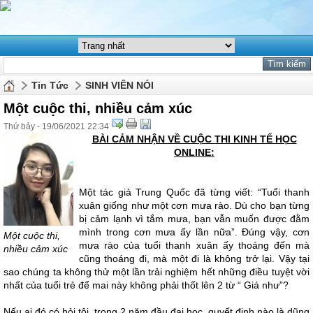
Tin Tức
SINH VIÊN NÓI
Một cuộc thi, nhiều cảm xúc
Thứ bảy - 19/06/2021 22:34
BÀI CẢM NHẬN VỀ CUỘC THI KINH TẾ HỌC
ONLINE:
Một tác giả Trung Quốc đã từng viết: “Tuổi thanh
xuân giống như một cơn mưa rào. Dù cho bạn từng
bị cảm lạnh vì tắm mưa, bạn vẫn muốn được đằm
mình trong cơn mưa ấy lần nữa”. Đúng vậy, cơn
Một cuộc thi,
mưa rào của tuổi thanh xuân ấy thoáng đến mà
nhiều cảm xúc
cũng thoáng đi, mà một đi là không trở lại. Vậy tại
sao chúng ta không thử một lần trải nghiệm hết những điều tuyệt vời
nhất của tuổi trẻ để mai này không phải thốt lên 2 từ “ Giá như”?
Nếu ai đó có hỏi tôi, trong 2 năm đầu đại học, quyết định nào là dũng