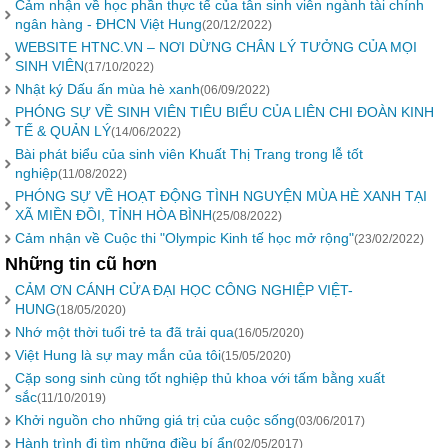
Cảm nhận về học phần thực tế của tân sinh viên ngành tài chính
ngân hàng - ĐHCN Việt Hung
(20/12/2022)
WEBSITE HTNC.VN – NƠI DỪNG CHÂN LÝ TƯỞNG CỦA MỌI
SINH VIÊN
(17/10/2022)
Nhật ký Dấu ấn mùa hè xanh
(06/09/2022)
PHÓNG SỰ VỀ SINH VIÊN TIÊU BIỂU CỦA LIÊN CHI ĐOÀN KINH
TẾ & QUẢN LÝ
(14/06/2022)
Bài phát biểu của sinh viên Khuất Thị Trang trong lễ tốt
nghiệp
(11/08/2022)
PHÓNG SỰ VỀ HOẠT ĐỘNG TÌNH NGUYỆN MÙA HÈ XANH TẠI
XÃ MIỀN ĐỒI, TỈNH HÒA BÌNH
(25/08/2022)
Cảm nhận về Cuộc thi "Olympic Kinh tế học mở rộng"
(23/02/2022)
Những tin cũ hơn
CẢM ƠN CÁNH CỬA ĐẠI HỌC CÔNG NGHIỆP VIỆT-
HUNG
(18/05/2020)
Nhớ một thời tuổi trẻ ta đã trải qua
(16/05/2020)
Việt Hung là sự may mắn của tôi
(15/05/2020)
Cặp song sinh cùng tốt nghiệp thủ khoa với tấm bằng xuất
sắc
(11/10/2019)
Khởi nguồn cho những giá trị của cuộc sống
(03/06/2017)
Hành trình đi tìm những điều bí ẩn
(02/05/2017)