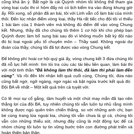
cũng khá ăn ý. Bất ngờ là cái Quỳnh nhóm tôi không thể tham gia
vòng loại cuộc thi vì hôm đấy nó có lịch kiểm tra vào đúng khung giờ
ấy. Rồi xong, số phận đã an bài, tôi với Linh vẫn cố làm bài của mình
thôi. Đến lúc nhận điểm vòng loại, thầy Hà rất tiếc cho đội tôi vì thiếu
1 bài làm của 1 thành viên mà không đủ điểm để vào vòng Chung
kết. Nhưng, thầy đã cho chúng tôi thêm 1 cơ hội khi cho phép bạn
Quỳnh được làm bổ sung bài sau đó vì không muốn bất kỳ đội nào
đó bị loại ngoài yếu tố chuyên môn – Thầy said. Không ngoài dự
đoán của thầy, chúng tôi đã lọt được vào vòng Chung kết.
Để không phí hoài cơ hội quý giá ấy, vòng chung kết 3 đứa chúng tôi
đã nỗ lực hết mình: tìm tòi tra cứu các tài liệu liên quan, làm bài thi
với một tinh thần
“Đã không làm thì thôi, đã làm thì phải làm đến
cùng”
. Và rồi đến khi nhận kết quả cuối cùng, Chúng tôi, đứa nào
cũng bất ngờ, ngỡ ngàng, ngơ ngác và bật ngửa trước kết quả đó:
Đội BA về nhất – Một kết quả trên cả tuyệt vời.
Có lẽ mọi sự cố gắng, tâm huyết và một chút may mắn đã tạo nên
thắng lợi của đội BA, tuy nhiên chúng tôi vẫn luôn tự nhủ rằng mình
không được ngủ quên trên chiến thắng, so với những anh chị, bạn
bè cùng trang lứa ngoài kia, chúng tôi vẫn chưa là gì cả, chúng tôi
vẫn còn những thiếu sót, nhưng đây cũng là một động lực để cả
nhóm chúng tôi luôn tự tin vững bước trên con đường phát triển và
hoàn thiện bản thân.