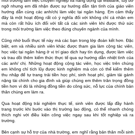
môi trường làm việc chuyên nghiệp và năng động tại MBBank, tuy bỡ
ngỡ nhưng em đã nhận được sự hướng dẫn tận tình của giáo viên
hướng dẫn cùng các anh/chị làm việc tại ngân hàng. Em cảm thấy
đây là một hoạt động rất có ý nghĩa đối với không chỉ cá nhân em
mà còn rất hữu ích đối với tất cả các sinh viên khi được thử sức
trong môi trường làm việc theo đúng chuyên ngành của mình.
Cũng nhờ buổi thực tế này mà các bạn trong lớp đoàn kết hơn. Đặc
biệt, em và nhiều sinh viên khác được tham gia làm cộng tác viên,
học việc tại ngân hàng ở vị trí giao dịch hay tín dụng, được làm việc
và trau dồi thêm kiếm thức thực tế qua sự hướng dẫn nhiệt tình của
các anh/ chị. Những hoạt động cộng tác viên, học việc trên chúng
em không chỉ tích lũy được kinh nghiệm mà còn có thể kiếm thêm
thu nhập để tự trang trải tiền học phí, sinh hoạt phí, giảm tải gánh
nặng tài chính cho gia đình và giúp chúng em thêm trân trọng đồng
tiền hơn vì đó là những đồng tiền do công sức, nỗ lực của chính bản
thân chúng em làm ra.
Qua hoạt động trải nghiệm thực tế, sinh viên được lấp đầy hành
trang trước khi bước vào thị trường lao động, có thể nhanh chóng
thích nghi với điều kiện công việc ngay sau khi tốt nghiệp và ra
trường.
Bên cạnh sự hỗ trợ của nhà trường, em nghĩ rằng bản thân mỗi sinh