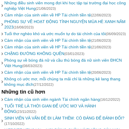
Những điều sinh viên mong đợi khi học tập tại trường đại học công
nghiệp Việt Hung
(21/06/2023)
Cảm nhận của sinh viên về HP Tài chính tiền tệ
(22/06/2023)
PHÓNG SỰ VỀ HOẠT ĐỘNG TÌNH NGUYỆN MÙA HÈ XANH NĂM
2023
(16/08/2023)
Tuổi thơ nghèo khó và ước muốn tự do tài chính của tôi
(06/09/2023)
Cảm nhận của sinh viên về HP Tài chính tiền tệ
(21/06/2023)
Cảm nhận của sinh viên về HP Tài chính tiền tệ
(21/06/2023)
CHẶNG ĐƯỜNG KHÔNG QUÊN
(03/01/2023)
Phóng sự về bóng đá nữ và cầu thủ bóng đá nữ sinh viên ĐHCN
Việt Hung
(08/03/2023)
Cảm nhận của sinh viên về HP Tài chính tiền tệ
(20/06/2023)
Không có ước mơ, mỗi chúng ta mãi chỉ là những kẻ lang thang
không mục đích
(27/12/2022)
Những tin cũ hơn
Cảm nhận của sinh viên ngành Tài chính ngân hàng
(16/12/2022)
TUỔI TRẺ LÀ THỜI GIAN ĐỂ ƯỚC MƠ VÀ HÀNH
ĐỘNG
(23/11/2022)
SINH VIÊN VÀ VẤN ĐỀ ĐI LÀM THÊM: CÓ ĐÁNG ĐỂ ĐÁNH ĐỔI?
(17/10/2022)