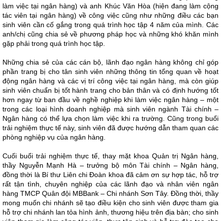
làm việc tại ngân hàng) và anh Khúc Văn Hòa (hiện đang làm cộng
tác viên tại ngân hàng) về công việc cũng như những điều các bạn
sinh viên cần cố gắng trong quá trình học tập 4 năm của mình. Các
anh/chị cũng chia sẻ về phương pháp học và những khó khăn mình
gặp phải trong quá trình học tập.
Những chia sẻ của các cán bộ, lãnh đạo ngân hàng không chỉ góp
phần trang bị cho tân sinh viên những thông tin tổng quan về hoạt
động ngân hàng và các vị trí công việc tại ngân hàng, mà còn giúp
sinh viên chuẩn bị tốt hành trang cho bản thân và có định hướng tốt
hơn ngay từ ban đầu về nghề nghiệp khi làm việc ngân hàng – một
trong các loại hình doanh nghiệp mà sinh viên ngành Tài chính –
Ngân hàng có thể lựa chọn làm việc khi ra trường. Cũng trong buổi
trải nghiệm thực tế này, sinh viên đã được hướng dẫn tham quan các
phòng nghiệp vụ của ngân hàng.
Cuối buổi trải nghiệm thực tế, thay mặt khoa Quản trị Ngân hàng,
thầy Nguyễn Mạnh Hà – trưởng bộ môn Tài chính – Ngân hàng,
đồng thời là Bí thư Liên chi Đoàn khoa đã cảm ơn sự hợp tác, hỗ trợ
rất tận tình, chuyên nghiệp của các lãnh đạo và nhân viên ngân
hàng TMCP Quân đội MBBank – Chi nhánh Sơn Tây. Đồng thời, thầy
mong muốn chi nhánh sẽ tạo điều kiện cho sinh viên được tham gia
hỗ trợ chi nhánh lan tỏa hình ảnh, thương hiệu trên địa bàn; cho sinh