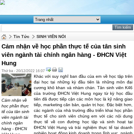
Tin Tức
SINH VIÊN NÓI
Cảm nhận về học phần thực tế của tân sinh
viên ngành tài chính ngân hàng - ĐHCN Việt
Hung
Thứ ba - 20/12/2022 16:07
Khác với suy nghĩ ban đầu của em về học tập trên
đại học tại những kỳ đầu tiên là những môn đại
cương khô khan và nhàm chán. Tân sinh viên K46
của trường ĐHCN Việt Hung ngay từ kỳ học đầu
tiên đã được tiếp cận các môn học là kỹ năng giao
Cảm nhận về
tiếp, marketing căn bản, quản trị học. Đặc biệt hơn,
học phần thực
các ngành của nhà trường đều triển khai học phần
tế của tân sinh
thực tế cho sinh viên chúng em với các nội dung
viên ngành tài
thực tế về con đường học tập và sinh hoạt tại
chính ngân
ĐHCN Việt Hung và trải nghiệm thực tế tại doanh
hàng - ĐHCN
nghiệp hoạt động kinh doanh trong lĩnh vực, ngành