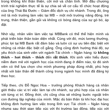
trong không khí thân thiện, cởi mở và chân tình. Mở đầu chương
trình trải nghiệm thực tế là sự chia sẻ về cơ cấu tổ chức hoạt động
của ông Thái Bá Đước – Giám đốc dịch vụ chi nhánh. Trong đó, ông
mô tả môi trường làm việc tại MB – một môi trường năng động, trẻ
trung, thân thiện, gần gũi và không có bóng dáng của sự gò bó, áp
đặt.
Nhờ vậy, nhân viên làm việc tại MBBank có thể thể hiện mình và
phát triển bản thân toàn diện nhất. Cùng với đó, mức lương thưởng,
phúc lợi tại MB Bank rất đảm bảo và luôn có sự ưu tiên đặc biệt với
những cá nhân đặc biệt cố gắng. Ông cũng định hướng thái độ, sự
yêu thích của sinh viên với ngành Tài chính – Ngân hàng: từ
không
thích
–
hơi thích
–
thích
đến
rất thích
. Khi sinh viên hiểu được
niềm đam mê với ngành học của mình đang ở điểm nào, từ đó sinh
viên có thể lựa chọn cho mình phương pháp đúng nhất, phù hợp
nhất với bản thân để thành công trong ngành học mình đã đăng ký
theo học.
Tiếp theo, chị Đỗ Ngọc Hoa – trưởng phòng Khách hàng cá nhân
giới thiệu các vị trí việc làm tại chi nhánh, sự phù hợp của cá nhân
với từng vị trí. Đồng thời, chị cũng chia sẻ những bước ngoặt trên
con đường lập nghiệp của mình. Mặc dù bản thân từ khi học đại học
không định hướng làm việc trong lĩnh vực Tài chính – Ngân hàng
nhưng sau thời gian tiếp xúc với thị trường lao động, tiếp xúc với