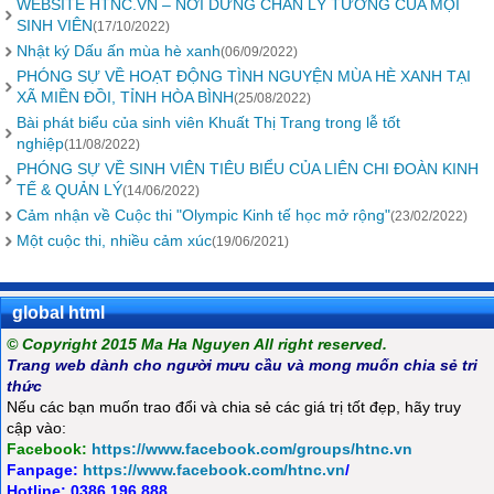
WEBSITE HTNC.VN – NƠI DỪNG CHÂN LÝ TƯỞNG CỦA MỌI
SINH VIÊN
(17/10/2022)
Nhật ký Dấu ấn mùa hè xanh
(06/09/2022)
PHÓNG SỰ VỀ HOẠT ĐỘNG TÌNH NGUYỆN MÙA HÈ XANH TẠI
XÃ MIỀN ĐỒI, TỈNH HÒA BÌNH
(25/08/2022)
Bài phát biểu của sinh viên Khuất Thị Trang trong lễ tốt
nghiệp
(11/08/2022)
PHÓNG SỰ VỀ SINH VIÊN TIÊU BIỂU CỦA LIÊN CHI ĐOÀN KINH
TẾ & QUẢN LÝ
(14/06/2022)
Cảm nhận về Cuộc thi "Olympic Kinh tế học mở rộng"
(23/02/2022)
Một cuộc thi, nhiều cảm xúc
(19/06/2021)
global html
© Copyright 2015 Ma Ha Nguyen All right reserved.
Trang web dành cho người mưu cầu và mong muốn chia sẻ tri
thức
Nếu các bạn muốn trao đổi và chia sẻ các giá trị tốt đẹp, hãy truy
cập vào:
Facebook:
https://www.facebook.com/groups/htnc.vn
Fanpage:
https://www.facebook.com/htnc.vn
/
Hotline: 0386.196.888