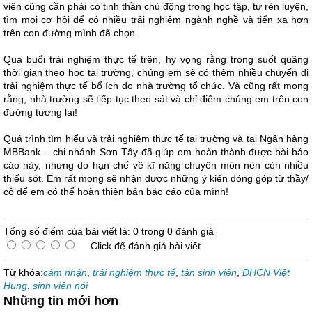
viên cũng cần phải có tinh thần chủ động trong học tập, tự rèn luyện,
tìm mọi cơ hội để có nhiều trải nghiệm ngành nghề và tiến xa hơn
trên con đường mình đã chọn.
Qua buổi trải nghiệm thực tế trên, hy vọng rằng trong suốt quãng
thời gian theo học tại trường, chúng em sẽ có thêm nhiều chuyến đi
trải nghiệm thực tế bổ ích do nhà trường tổ chức. Và cũng rất mong
rằng, nhà trường sẽ tiếp tục theo sát và chỉ điểm chúng em trên con
đường tương lai!
Quá trình tìm hiểu và trải nghiệm thực tế tại trường và tại Ngân hàng
MBBank – chi nhánh Sơn Tây đã giúp em hoàn thành được bài báo
cáo này, nhưng do hạn chế về kĩ năng chuyên môn nên còn nhiều
thiếu sót. Em rất mong sẽ nhận được những ý kiến đóng góp từ thầy/
cô để em có thể hoàn thiện bản báo cáo của mình!
Tổng số điểm của bài viết là: 0 trong 0 đánh giá
Click để đánh giá bài viết
Từ khóa:
cảm nhận
,
trải nghiệm thực tế
,
tân sinh viên
,
ĐHCN Việt
Hung
,
sinh viên nói
Những tin mới hơn