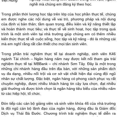
Việt Hung
nghề mà chúng em đăng ký theo học.
Trong phần thời lượng học tập trên lớp của học phần thực tế, chúng
em được nghe các nội dung về vai trò, phương pháp và nội dung
của định vị bản thân; tầm quan trọng, điều kiện và kỹ năng thiết lập
và hoàn thành mục tiêu; và thực tế về sinh hoạt, học tập trong quá
trình là một sinh viên tại nhà trường giúp chúng em có thêm nhiều
kiến thức thực tế về cuộc sống, học tập và kỹ năng - đó là những cái
mà em nghĩ rằng rất cần thiết cho mọi tân sinh viên.
Trong phần trải nghiệm thực tế tại doanh nghiệp, sinh viên K46
ngành Tài chính – Ngân hàng năm nay được kết nối tham gia trải
nghiệm thực tế tại MBBank – chi nhánh Sơn Tây. Đây là một trong
những chi nhánh hàng đầu trên địa bàn, với những sản phẩm dịch
vụ đa dạng, nhiều nổi trội và cơ sở vật chất hiện đại cùng đội ngũ
nhân sự chất lượng. Đặc biệt, ngân hàng có phong cách phục vụ rất
chuyên nghiệp, được nhiều khách hàng tin cậy lựa chọn, đạt nhiều
giải thưởng và được bình chọn là ngân hàng tiêu biểu của nhiều năm
từ các hiệp hội, tổ chức.
Đón tiếp các cán bộ giảng viên và sinh viên khóa 46 của nhà trường
là đội ngũ cán bộ lãnh đạo của ngân hàng, đứng đầu là Giám đốc
Dịch vụ Thái Bá Đước. Chương trình trải nghiệm thực tế diễn ra