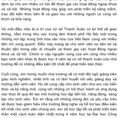
đem lại cho em nhiều cơ hội để tham gia các hoạt động ngoại khoá
và xã hội. Những hoạt động này giúp em phát triển kỹ năng mềm,
trau dồi kiến thức bên lề và giao lưu với những người có cùng sở
thích và khả năng.
Và một điều nữa là vị trí của cơ sở Thanh Xuân có lợi thế về giao
thông, nằm trong khu vực trung tâm thành phố Hà Nội một trong
những nơi tập trung tinh hoa văn hóa của Việt Nam cùng với nhiều
tiện ích xung quanh. Điều này mang lại cho sinh viên sự tiện lợi và
thuận tiện trong việc di chuyển và tham gia các hoạt động ngoại
khoá và xã hội. Chính vì vậy nguyện vọng của em cũng như nhiều
bạn sinh viên khác là được học 4 năm tại cơ sở thanh xuân của nhà
trường để có những điều kiện tốt nhất để phát triển bản thân.
Cuối cùng, em mong muốn nhà trường sẽ có một đội ngũ giảng viên
giàu kinh nghiệm, nhiệt tình và có tâm huyết với việc giảng dạy và
hướng dẫn sinh viên. Họ sẽ cung cấp cho sinh viên như em các kiến
thức và kỹ năng mới, cùng với những cơ hội thực hành và ứng dụng
vào thực tế qua đó tạo môi trường học tập tiến bộ, năng động, sáng
tạo cho sinh viên. Em tin rằng với những mong đợi và yêu cầu trên
sẽ được ban giám hiệu nhà trường lắng nghe và hỗ trợ tạo điều kiên
tốt nhất cho sinh viên chúng em, em sẽ học tập tốt và phát triển bản
thân một cách toàn diện nhất trong 4 năm học tại Đại học Công