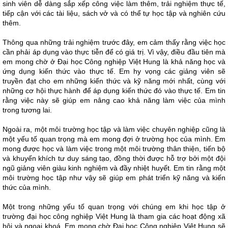
sinh viên dễ dàng sắp xếp công việc làm thêm, trải nghiệm thực tế,
tiếp cận với các tài liệu, sách vở và có thể tự học tập và nghiên cứu
thêm.
Thông qua những trải nghiệm trước đây, em cảm thấy rằng việc học
cần phải áp dụng vào thực tiễn để có giá trị. Vì vậy, điều đầu tiên mà
em mong chờ ở Đại học Công nghiệp Việt Hung là khả năng học và
ứng dụng kiến thức vào thực tế. Em hy vọng các giảng viên sẽ
truyền đạt cho em những kiến thức và kỹ năng mới nhất, cùng với
những cơ hội thực hành để áp dụng kiến thức đó vào thực tế. Em tin
rằng việc này sẽ giúp em nâng cao khả năng làm việc của mình
trong tương lai.
Ngoài ra, một môi trường học tập và làm việc chuyên nghiệp cũng là
một yếu tố quan trọng mà em mong đợi ở trường học của mình. Em
mong được học và làm việc trong một môi trường thân thiện, tiến bộ
và khuyến khích tư duy sáng tạo, đồng thời được hỗ trợ bởi một đội
ngũ giảng viên giàu kinh nghiệm và đầy nhiệt huyết. Em tin rằng một
môi trường học tập như vậy sẽ giúp em phát triển kỹ năng và kiến
thức của mình.
Một trong những yếu tố quan trọng với chúng em khi học tập ở
trường đại học công nghiệp Việt Hung là tham gia các hoạt động xã
hội và ngoại khoá. Em mong chờ Đại học Công nghiệp Việt Hung sẽ