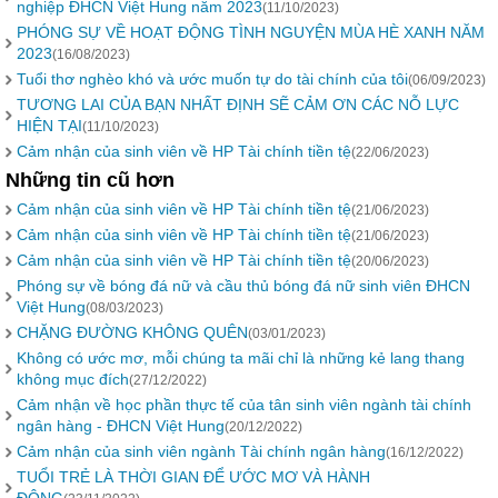
nghiệp ĐHCN Việt Hung năm 2023
(11/10/2023)
PHÓNG SỰ VỀ HOẠT ĐỘNG TÌNH NGUYỆN MÙA HÈ XANH NĂM
2023
(16/08/2023)
Tuổi thơ nghèo khó và ước muốn tự do tài chính của tôi
(06/09/2023)
TƯƠNG LAI CỦA BẠN NHẤT ĐỊNH SẼ CẢM ƠN CÁC NỖ LỰC
HIỆN TẠI
(11/10/2023)
Cảm nhận của sinh viên về HP Tài chính tiền tệ
(22/06/2023)
Những tin cũ hơn
Cảm nhận của sinh viên về HP Tài chính tiền tệ
(21/06/2023)
Cảm nhận của sinh viên về HP Tài chính tiền tệ
(21/06/2023)
Cảm nhận của sinh viên về HP Tài chính tiền tệ
(20/06/2023)
Phóng sự về bóng đá nữ và cầu thủ bóng đá nữ sinh viên ĐHCN
Việt Hung
(08/03/2023)
CHẶNG ĐƯỜNG KHÔNG QUÊN
(03/01/2023)
Không có ước mơ, mỗi chúng ta mãi chỉ là những kẻ lang thang
không mục đích
(27/12/2022)
Cảm nhận về học phần thực tế của tân sinh viên ngành tài chính
ngân hàng - ĐHCN Việt Hung
(20/12/2022)
Cảm nhận của sinh viên ngành Tài chính ngân hàng
(16/12/2022)
TUỔI TRẺ LÀ THỜI GIAN ĐỂ ƯỚC MƠ VÀ HÀNH