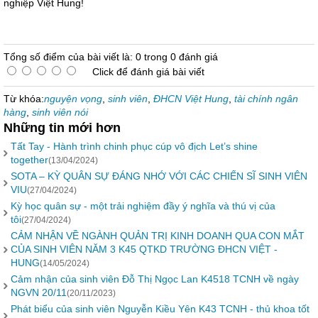
nghiệp Việt Hung!
Tổng số điểm của bài viết là: 0 trong 0 đánh giá
Click để đánh giá bài viết
Từ khóa:
nguyện vọng
,
sinh viên
,
ĐHCN Việt Hung
,
tài chính ngân
hàng
,
sinh viên nói
Những tin mới hơn
Tất Tay - Hành trình chinh phục cúp vô địch Let’s shine
together
(13/04/2024)
SOTA – KỲ QUÂN SỰ ĐÁNG NHỚ VỚI CÁC CHIẾN SĨ SINH VIÊN
VIU
(27/04/2024)
Kỳ học quân sự - một trải nghiệm đầy ý nghĩa và thú vị của
tôi
(27/04/2024)
CẢM NHẬN VỀ NGÀNH QUẢN TRỊ KINH DOANH QUA CON MẮT
CỦA SINH VIÊN NĂM 3 K45 QTKD TRƯỜNG ĐHCN VIỆT -
HUNG
(14/05/2024)
Cảm nhận của sinh viên Đỗ Thị Ngọc Lan K4518 TCNH về ngày
NGVN 20/11
(20/11/2023)
Phát biểu của sinh viên Nguyễn Kiều Yên K43 TCNH - thủ khoa tốt