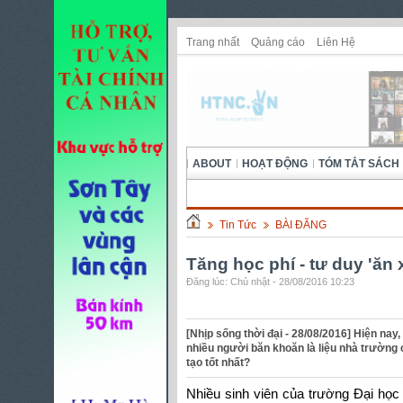
Trang nhất
Quảng cáo
Liên Hệ
ABOUT
HOẠT ĐỘNG
TÓM TẮT SÁCH
Tin Tức
BÀI ĐĂNG
Tăng học phí - tư duy 'ăn 
Đăng lúc: Chủ nhật - 28/08/2016 10:23
[Nhịp sống thời đại - 28/08/2016] Hiện nay,
nhiều người băn khoăn là liệu nhà trường 
tạo tốt nhất?
Nhiều sinh viên của trường Đại họ