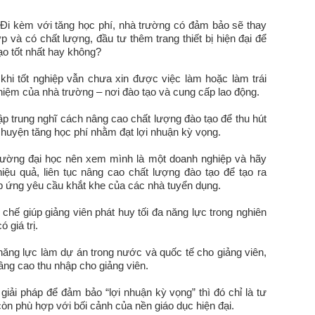
 Đi kèm với tăng học phí, nhà trường có đảm bảo sẽ thay
 và có chất lượng, đầu tư thêm trang thiết bị hiện đại để
ạo tốt nhất hay không?
 khi tốt nghiệp vẫn chưa xin được việc làm hoặc làm trái
hiệm của nhà trường – nơi đào tạo và cung cấp lao động.
ập trung nghĩ cách nâng cao chất lượng đào tạo để thu hút
chuyện tăng học phí nhằm đạt lợi nhuận kỳ vọng.
trường đại học nên xem mình là một doanh nghiệp và hãy
hiệu quả, liên tục nâng cao chất lượng đào tạo để tạo ra
p ứng yêu cầu khắt khe của các nhà tuyển dụng.
chế giúp giảng viên phát huy tối đa năng lực trong nghiên
 giá trị.
năng lực làm dự án trong nước và quốc tế cho giảng viên,
âng cao thu nhập cho giảng viên.
 giải pháp để đảm bảo “lợi nhuận kỳ vọng” thì đó chỉ là tư
còn phù hợp với bối cảnh của nền giáo dục hiện đại.