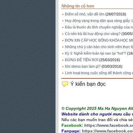
Những tin cũ hơn
Điểm số nhỏ, vấn đề lớn
(28/07/2016)
Huy động vàng trong dân qua vàng giấy: L
Đâu là thước đo tính chuyên nghiệp của 
Có nên trả lãi huy động cho vàng?
(30/05
ĐƠN XIN CẤP HỌC BỔNG KHÓA HỌC MÙ
Những chú ý căn bản cho sinh viên thực tậ
Kỳ 3: Nghề kiểm toán tại sao lại "hot"?
(18
ĐỪNG ĐỂ TIỀN RƠI
(25/03/2016)
Khi stress bạn làm gì?
(03/03/2016)
Linh hoạt trong cuộc sống để thành công
Ý kiến bạn đọc
© Copyright 2015 Ma Ha Nguyen All 
Website dành cho người mưu cầu v
Nếu các bạn muốn trao đổi và chia sẻ c
Facebook:
https://www.facebook.
Fanpage:
https://www.facebook.co