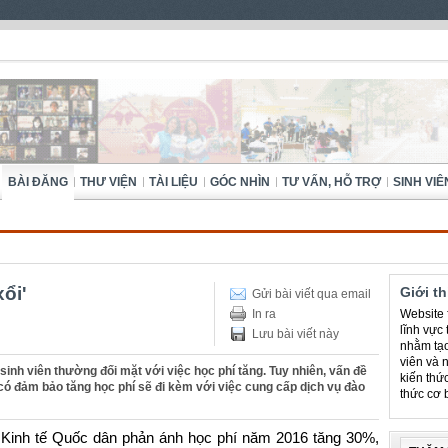
BÀI ĐĂNG
THƯ VIỆN
TÀI LIỆU
GÓC NHÌN
TƯ VẤN, HỖ TRỢ
SINH VIÊ
xổi'
Giới t
Gửi bài viết qua email
In ra
Website f
lĩnh vực
Lưu bài viết này
nhằm tạo
viên và 
 sinh viên thường đối mặt với việc học phí tăng. Tuy nhiên, vấn đề
kiến thứ
có đảm bảo tăng học phí sẽ đi kèm với việc cung cấp dịch vụ đào
thức cơ 
c Kinh tế Quốc dân phản ánh học phí năm 2016 tăng 30%,