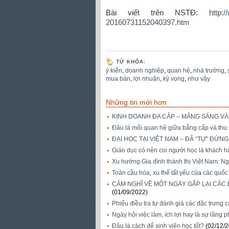
Bài viết trên NSTĐ:
http:
20160731152040397.htm
TỪ KHÓA:
ý kiến
,
doanh nghiệp
,
quan hệ
,
nhà trường
,
mua bán
,
lợi nhuận
,
kỳ vọng
,
như vậy
Những tin mới hơn
KINH DOANH ĐA CẤP – MẢNG SÁNG V
Đâu là mối quan hệ giữa bằng cấp và thu 
ĐẠI HỌC TẠI VIỆT NAM – ĐÃ “TỰ" ĐỨN
Giáo dục có nên coi người học là khách 
Xu hướng Gia đình thành thị Việt Nam: Ng
Toàn cầu hóa, xu thế tất yếu của các quốc
CẢM NGHĨ VỀ MỘT NGÀY GẶP LẠI CÁC 
(01/09/2022)
Phiếu điều tra tự đánh giá các đặc trưng
Ngày hội việc làm, ích lợi hay là sự lãng p
Đâu là cách để sinh viên học tốt?
(02/12/