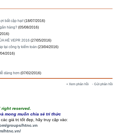
ợi bất cập hại!
(18/07/2016)
ngân hàng?
(05/08/2016)
/2016)
A HÈ VEPR 2016
(27/05/2016)
p tại công ty kiểm toán
(23/04/2016)
/04/2016)
 dễ dàng hơn
(07/02/2016)
+ Xem phản hồi
- Gửi phản hồi
right reserved.
à mong muốn chia sẻ tri thức
ác giá trị tốt đẹp, hãy truy cập vào:
com/groups/htnc.vn
m/htnc.vn
/