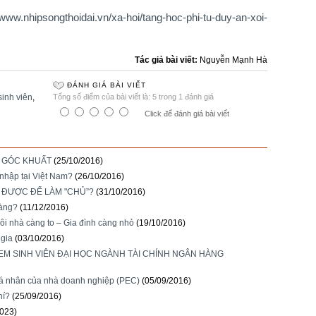
//www.nhipsongthoidai.vn/xa-hoi/tang-hoc-phi-tu-duy-an-xoi-
Tác giả bài viết:
Nguyễn Mạnh Hà
ĐÁNH GIÁ BÀI VIẾT
sinh viên
,
Tổng số điểm của bài viết là: 5 trong 1 đánh giá
Click để đánh giá bài viết
À GÓC KHUẤT
(25/10/2016)
nhập tại Việt Nam?
(26/10/2016)
G ĐƯỢC ĐỂ LÀM "CHỦ”?
(31/10/2016)
hàng?
(11/12/2016)
ôi nhà càng to – Gia đình càng nhỏ
(19/10/2016)
 gia
(03/10/2016)
EM SINH VIÊN ĐẠI HỌC NGÀNH TÀI CHÍNH NGÂN HÀNG
 cá nhân của nhà doanh nghiệp (PEC)
(05/09/2016)
hí?
(25/09/2016)
2023)