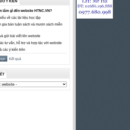
DÒ Ý KIẾN
n tâm gì đến website HTNC.VN?
iểu về các tài liệu học tập
 gia bàn luận sách và mượn sách miễn
à gửi bài viết lên website
ác tư vấn, hỗ trợ và hợp tác với website
ả các ý kiến trên
Kết quả
KẾT