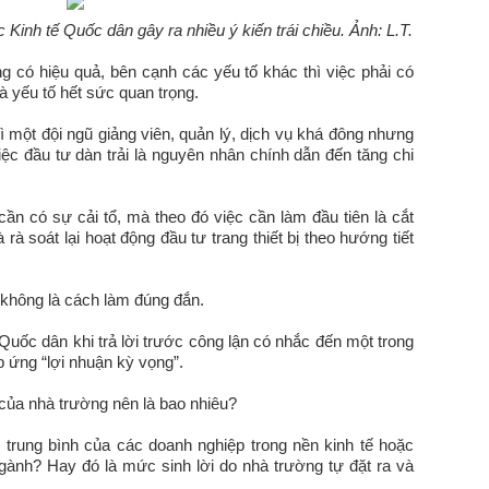
 Kinh tế Quốc dân gây ra nhiều ý kiến trái chiều. Ảnh: L.T.
ng có hiệu quả, bên cạnh các yếu tố khác thì việc phải có
là yếu tố hết sức quan trọng.
ì một đội ngũ giảng viên, quản lý, dịch vụ khá đông nhưng
ệc đầu tư dàn trải là nguyên nhân chính dẫn đến tăng chi
cần có sự cải tổ, mà theo đó việc cần làm đầu tiên là cắt
rà soát lại hoạt động đầu tư trang thiết bị theo hướng tiết
n không là cách làm đúng đắn.
Quốc dân khi trả lời trước công lận có nhắc đến một trong
p ứng “lợi nhuận kỳ vọng”.
g của nhà trường nên là bao nhiêu?
 trung bình của các doanh nghiệp trong nền kinh tế hoặc
gành? Hay đó là mức sinh lời do nhà trường tự đặt ra và