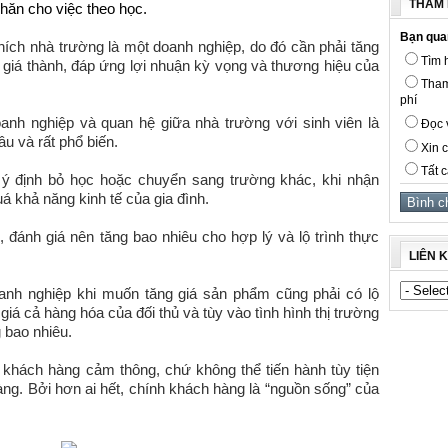
THĂM 
hăn cho việc theo học.
Bạn qua
thích nhà trường là một doanh nghiệp, do đó cần phải tăng
Tìm h
í giá thành, đáp ứng lợi nhuận kỳ vọng và thương hiệu của
Tham
phí
anh nghiệp và quan hệ giữa nhà trường với sinh viên là
Đọc v
âu và rất phổ biến.
Xin c
Tất c
ó ý định bỏ học hoặc chuyển sang trường khác, khi nhận
á khả năng kinh tế của gia đình.
 đánh giá nên tăng bao nhiêu cho hợp lý và lộ trình thực
LIÊN 
anh nghiệp khi muốn tăng giá sản phẩm cũng phải có lộ
giá cả hàng hóa của đối thủ và tùy vào tình hình thị trường
g bao nhiêu.
o khách hàng cảm thông, chứ không thể tiến hành tùy tiện
àng. Bởi hơn ai hết, chính khách hàng là “nguồn sống” của