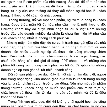
coi người học là sản phẩm của nhà trường. Sau đó, để đảm bảo cho
việc tuyển sinh khả thi hơn, và để thỏa mãn tối đa nhu cầu khách
hàng, tư duy của các trường đã thay đổi thành người học là khách
hàng, là thượng đế của mỗi nhà trường.
Thông thường, đối với một sản phẩm, người mua hàng là khách
hàng, được thỏa mãn tối đa hóa nhu cầu như là một thượng đế.
Phương châm này đã được nhìn nhận từ lâu ở Việt Nam nhưng
trước đây các doanh nghiệp đa phần là chưa tìm hiểu kỹ nhu cầu
của khách hàng, nhất là phong cách phục vụ.
Nhưng mấy năm gần đây, do sự cạnh tranh gay gắt giữa các nhà
cung cấp, nhận thức của khách hàng và do nhận thức mới về kinh
doanh nên nhiều doanh nghiệp đã thực hiện đúng phương châm
trên. Điển hình của phương châm này đó là các ngân hàng, các
chuỗi cửa hàng của thế giới di động, FPT shop, … và những sản
phẩm tốt cùng với phong cách phục vụ tốt đó đã giúp cho những
doanh nghiệp trên gặt hái rất nhiều thành công.
Đối với sản phẩm giáo dục, đây là một sản phẩm đặc biệt, người
học trong hoạt động kinh doanh giáo dục vừa là khách hàng nhưng
vừa lại là sản phẩm của thị trường lao động. Nếu như một sản phẩm
thông thường, khách hàng sẽ muốn sản phẩm của mình thực sự
chất lượng và thỏa mãn tối đa nhu cầu của mình, và đó là điều
không thể bàn cãi.
Trong lĩnh vực giáo dục, đôi khi không phải người học nào cũng
muốn sản phẩm của mình cũng đều thực sự chất lượng, vì nó còn