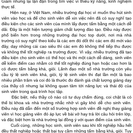
Giám nhưng lại lận đận trong tìm việc vì thiếu kỹ năng, kinh nghiệm
thực tế.
Hiện nay, ở Việt Nam, nhiều trường đại học vì muốn thu hút sinh
viên vào học và để cho sinh viên dễ xin việc nên đã có suy nghĩ tạo
điều kiện cho các sinh viên của mình lấy được tấm bằng một cách dễ
dãi. Đây là một hiện tượng giảm chất lượng đào tạo. Điều này được
phổ biến hơn trong những trường đại học top dưới, nơi mà nhà
trường có suy nghĩ theo kiểu là các em đó dốt thì các em đó mới vào
đây, dạy những cái cao siêu thì các em đó không thể tiếp thu được
và không thể tốt nghiệp ra trường được. Vì vậy, nhiều trường đã tạo
điều kiện cho sinh viên có thể học và thi một cách dễ dàng, sinh viên
dễ kiếm điểm cao nhằm có thể tốt nghiệp đúng hạn hoặc cao hơn là
có được tấm bằng khá, giỏi. Lãnh đạo một số nhà trường còn yêu
cầu tỷ lệ sinh viên khá, giỏi, tỷ lệ sinh viên thi đạt lần một là bao
nhiêu phần trăm và coi đó là thước đo đánh giá chất lượng giảng dạy
của thầy cô nhưng lại không quan tâm tới năng lực và thái độ của
sinh viên trong quá trình học tập.
Đặc biệt, nếu thầy cô nào có tư duy chấm đúng, coi chặt là có
thể bị khoa và nhà trường nhắc nhở vì gây khó dễ cho sinh viên.
Điều này đã dẫn đến một số trường hợp sinh viên đề nghị thay giảng
viên vì học giảng viên đó áp lực về bài vở hay trả lời câu hỏi trên lớp,
và đặc biệt hơn là nhà trường lại đồng ý với quan điểm của sinh viên.
Cuối cùng, những học sinh, sinh viên sau khi tốt nghiệp hầu hết
đều thất nghiệp hoặc thất bại tuy cầm những tấm bằng khá, giỏi. Tuy