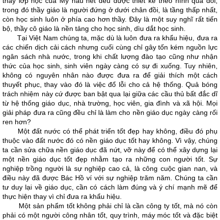
thấy lớp học của Mỹ hầu hết đều được thiết kế theo hình quả đồi,
trong đó thầy giáo là người đứng ở dưới chân đồi, là tầng thấp nhất,
còn học sinh luôn ở phía cao hơn thầy. Đây là một suy nghĩ rất tiến
bộ, thầy cô giáo là nền tảng cho học sinh, dìu dắt học sinh.
Tại Việt Nam chúng ta, mặc dù là luôn đưa ra khẩu hiệu, đưa ra
các chiến dịch cải cách nhưng cuối cùng chỉ gây tốn kém nguồn lực
ngân sách nhà nước, trong khi chất lượng đào tạo cũng như nhận
thức của học sinh, sinh viên ngày càng có sự đi xuống. Tuy nhiên,
không có nguyên nhân nào được đưa ra để giải thích một cách
thuyết phục, thay vào đó là việc đổ lỗi cho cả hệ thống. Quả bóng
trách nhiệm này cứ được ban bật qua lại giữa các cầu thủ bất đắc dĩ
từ hệ thống giáo dục, nhà trường, học viên, gia đình và xã hội. Mọi
giải pháp đưa ra cũng đều chỉ là làm cho nền giáo dục ngày càng rối
ren hơn?
Một đất nước có thể phát triển tốt đẹp hay không, điều đó phụ
thuộc vào đất nước đó có nền giáo dục tốt hay không. Vì vậy, chúng
ta cần sửa chữa nền giáo dục đã nứt, vỡ này để có thể xây dựng lại
một nền giáo dục tốt đẹp nhằm tạo ra những con người tốt. Sự
nghiệp trồng người là sự nghiệp cao cả, là công cuộc gian nan, và
điều này đã được Bác Hồ ví với sự nghiệp trăm năm. Chúng ta cần
tư duy lại về giáo dục, cần có cách làm đúng và ý chí mạnh mẽ để
thực hiện thay vì chỉ đưa ra khẩu hiệu.
Một sản phẩm tốt không phải chỉ là cần công ty tốt, mà nó còn
phải có một người công nhân tốt, quy trình, máy móc tốt và đặc biệt