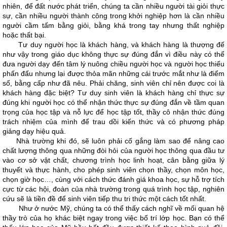
nhiên, để đất nước phát triển, chúng ta cần nhiều người tài giỏi thực
sự, cần nhiều người thành công trong khởi nghiệp hơn là cần nhiều
người cầm tấm bằng giỏi, bằng khá trong tay nhưng thất nghiệp
hoặc thất bại.
Tư duy người học là khách hàng, và khách hàng là thượng đế
như vậy trong giáo dục không thực sự đúng đắn vì điều này có thể
đưa người dạy đến tâm lý nuông chiều người học và người học thiếu
phấn đấu nhưng lại được thỏa mãn những cái trước mắt như là điểm
số, bằng cấp như đã nêu. Phải chăng, sinh viên chỉ nên được coi là
khách hàng đặc biệt? Tư duy sinh viên là khách hàng chỉ thực sự
đúng khi người học có thể nhận thức thực sự đúng đắn về tầm quan
trọng của học tập và nỗ lực để học tập tốt, thầy cô nhận thức đúng
trách nhiệm của mình để trau dồi kiến thức và có phương pháp
giảng dạy hiệu quả.
Nhà trường khi đó, sẽ luôn phải cố gắng làm sao để nâng cao
chất lượng thông qua những đòi hỏi của người học thông qua đầu tư
vào cơ sở vật chất, chương trình học linh hoạt, cân bằng giữa lý
thuyết và thực hành, cho phép sinh viên chọn thầy, chọn môn học,
chọn giờ học…, cùng với cách thức đánh giá khoa học, sự hỗ trợ tích
cực từ các hội, đoàn của nhà trường trong quá trình học tập, nghiên
cứu sẽ là tiền đề để sinh viên tiếp thu tri thức một cách tốt nhất.
Như ở nước Mỹ, chúng ta có thể thấy cách nghĩ về mối quan hệ
thầy trò của họ khác biệt ngay trong việc bố trí lớp học. Bạn có thể