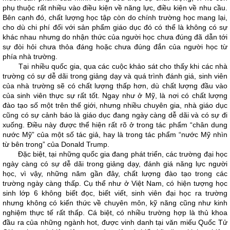
phụ thuộc rất nhiều vào điều kiện về năng lực, điều kiện về nhu cầu.
Bên cạnh đó, chất lượng học tập còn do chính trường học mang lại,
cho dù chi phí đối với sản phẩm giáo dục đó có thể là không có sự
khác nhau nhưng do nhận thức của người học chưa đúng đã dẫn tới
sự đòi hỏi chưa thỏa đáng hoặc chưa đúng đắn của người học từ
phía nhà trường.
Tại nhiều quốc gia, qua các cuộc khảo sát cho thấy khi các nhà
trường có sự dễ dãi trong giảng dạy và quá trình đánh giá, sinh viên
của nhà trường sẽ có chất lượng thấp hơn, dù chất lượng đầu vào
của sinh viên thực sự rất tốt. Ngay như ở Mỹ, là nơi có chất lượng
đào tạo số một trên thế giới, nhưng nhiều chuyên gia, nhà giáo dục
cũng có sự cảnh báo là giáo dục đang ngày càng dễ dãi và có sự đi
xuống. Điều này được thể hiện rất rõ ở trong tác phẩm “chân dung
nước Mỹ” của một số tác giả, hay là trong tác phẩm “nước Mỹ nhìn
từ bên trong” của Donald Trump.
Đặc biệt, tại những quốc gia đang phát triển, các trường đại học
ngày càng có sự dễ dãi trong giảng dạy, đánh giá năng lực người
học, vì vậy, những năm gần đây, chất lượng đào tạo trong các
trường ngày càng thấp. Cụ thể như ở Việt Nam, có hiện tượng học
sinh lớp 6 không biết đọc, biết viết, sinh viên đại học ra trường
nhưng không có kiến thức về chuyên môn, kỹ năng cũng như kinh
nghiệm thực tế rất thấp. Cá biệt, có nhiều trường hợp là thủ khoa
đầu ra của những ngành hot, được vinh danh tại văn miếu Quốc Tử