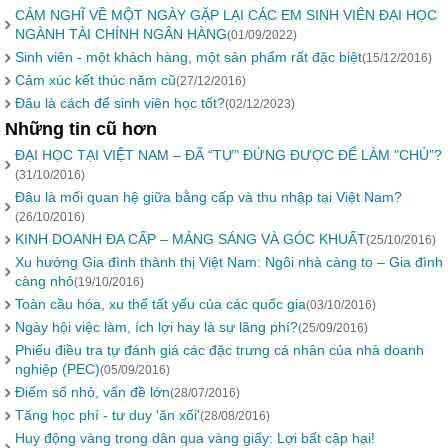
CẢM NGHĨ VỀ MỘT NGÀY GẶP LẠI CÁC EM SINH VIÊN ĐẠI HỌC
NGÀNH TÀI CHÍNH NGÂN HÀNG
(01/09/2022)
Sinh viên - một khách hàng, một sản phẩm rất đặc biệt
(15/12/2016)
Cảm xúc kết thúc năm cũ
(27/12/2016)
Đâu là cách để sinh viên học tốt?
(02/12/2023)
Những tin cũ hơn
ĐẠI HỌC TẠI VIỆT NAM – ĐÃ “TỰ" ĐỨNG ĐƯỢC ĐỂ LÀM "CHỦ”?
(31/10/2016)
Đâu là mối quan hệ giữa bằng cấp và thu nhập tại Việt Nam?
(26/10/2016)
KINH DOANH ĐA CẤP – MẢNG SÁNG VÀ GÓC KHUẤT
(25/10/2016)
Xu hướng Gia đình thành thị Việt Nam: Ngôi nhà càng to – Gia đình
càng nhỏ
(19/10/2016)
Toàn cầu hóa, xu thế tất yếu của các quốc gia
(03/10/2016)
Ngày hội việc làm, ích lợi hay là sự lãng phí?
(25/09/2016)
Phiếu điều tra tự đánh giá các đặc trưng cá nhân của nhà doanh
nghiệp (PEC)
(05/09/2016)
Điểm số nhỏ, vấn đề lớn
(28/07/2016)
Tăng học phí - tư duy 'ăn xổi'
(28/08/2016)
Huy động vàng trong dân qua vàng giấy: Lợi bất cập hại!