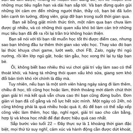
những mục tiêu ngắn hạn và dài hạn sắp tới. Và bạn đừng quên gửi
những lời cảm ơn đến những người thân, thầy cô, bạn bè đã luôn
bên cạnh tin tưởng, động viên, giúp đỡ bạn trong suốt thời gian qua.
Bạn sẽ bỗng giật mình thức tỉnh, một năm qua bạn chưa làm
được gì nhiều, và có những thói quen xấu khó bỏ làm cản trở những
mục tiêu bạn đã đề ra rồi lại trần trừ không hoàn thiện.
Bạn sẽ nói với tôi bạn rất muốn học tốt thi được điểm cao, nhưng
sao bạn không đầu tư thêm thời gian vào việc học. Thay vào đó bạn
lại thức khuya chơi game, lướt web, chơi FB, Zalo, ngày thì ngủ
nướng, rồi lên lớp ngủ gật, hoặc tán gẫu, học xong thì lại tụ tập bạn
bè.
Ôi, không biết bao nhiêu thú vui chơi giải trí vậy làm sao có thể
thoát khỏi, và hàng tá những thói quen xấu khó sửa, giang sơn khó
đổi bản tính khó rời chính là đây mà.
Tuy nhiên, nếu bạn là một sinh viên hàng ngày sáng đi làm thêm,
chiều đi học, tối cũng học hoặc làm, thỉnh thoảng mới dành chút thời
gian giải trí mà kết quả vẫn chưa cao thì bạn cũng đừng buồn. Đơn
giản vì bạn đã cố gắng và nỗ lực hết sức mình. Một ngày có 24h, nó
cũng không phải là quá nhiều hoặc quá ít, đủ để bạn có thể sắp xếp
công việc làm thêm, học tập, nghỉ ngơi, giải trí sao cho cân bằng,
hợp lý và khoa học nhất để đạt được hiệu quả cao nhất.
Sắp bước vào tuổi 22 – Đây thực sự là 1 khoảng thời gian đặc
biệt, mọi thứ từ suy nghĩ, cảm xúc và hành động cần được dứt khoát,