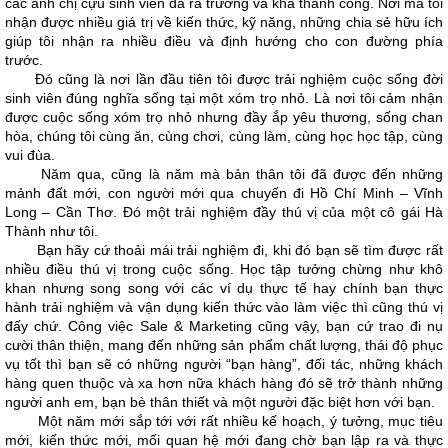
các anh chị cựu sinh viên đã ra trường và khá thành công. Nơi mà tôi
nhận được nhiều giá trị về kiến thức, kỹ năng, những chia sẻ hữu ích
giúp tôi nhận ra nhiều điều và định hướng cho con đường phía
trước.
Đó cũng là nơi lần đầu tiên tôi được trải nghiệm cuộc sống đời
sinh viên đúng nghĩa sống tại một xóm trọ nhỏ. Là nơi tôi cảm nhận
được cuộc sống xóm trọ nhỏ nhưng đầy ắp yêu thương, sống chan
hòa, chúng tôi cùng ăn, cùng chơi, cùng làm, cùng học học tập, cùng
vui đùa.
Năm qua, cũng là năm mà bản thân tôi đã được đến những
mảnh đất mới, con người mới qua chuyến đi Hồ Chí Minh – Vĩnh
Long – Cần Thơ. Đó một trải nghiệm đầy thú vị của một cô gái Hà
Thành như tôi.
Bạn hãy cứ thoải mái trải nghiệm đi, khi đó bạn sẽ tìm được rất
nhiều điều thú vị trong cuộc sống. Học tập tưởng chừng như khô
khan nhưng song song với các ví dụ thực tế hay chính bạn thực
hành trải nghiệm và vận dụng kiến thức vào làm việc thì cũng thú vị
đấy chứ. Công việc Sale & Marketing cũng vậy, bạn cứ trao đi nụ
cười thân thiện, mang đến những sản phẩm chất lượng, thái độ phục
vụ tốt thì bạn sẽ có những người “bạn hàng”, đối tác, những khách
hàng quen thuộc và xa hơn nữa khách hàng đó sẽ trở thành những
người anh em, bạn bè thân thiết và một người đặc biệt hơn với bạn.
Một năm mới sắp tới với rất nhiều kế hoạch, ý tưởng, mục tiêu
mới, kiến thức mới, mối quan hệ mới đang chờ bạn lập ra và thực