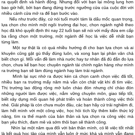
ra quyết định và hành động. Nhưng đối với bạn lại mông lung hơn
bao giờ hết, bởi bạn đang đứng trước ngưỡng cửa của cuộc đời với
nhiều cánh cửa mở ra để bạn bước vào.
Nếu như trước đây, cứ nói tuổi mười tám là dấu mốc quan trọng,
lựa chọn cho mình một ngôi trường đại học, chọn ngành nghề theo
học đã khó quyết định thì nay 22 tuổi bạn sẽ nói với mấy đứa em cấp
ba rằng chọn một trường, một ngành để học là việc dễ nhất bạn
từng làm.
Một sự thật là có quá nhiều hướng đi cho bạn lựa chọn và ai
khuyên cũng gật gù thấy đúng luôn, và xong bạn lại phân vân chả
biết chọn gì. Mỗi vấn đề làm nhà nước hay tư nhân đã đủ đắn đo lựa
chọn, chưa kể bạn học chuyên ngành tài chính ngân hàng như mình
ra trường bạn sẽ làm đúng ngành hay làm trái ngành.
Mình lại sực nhớ ra được kén cá chọn canh chọn việc đã tốt,
nhiều bạn ra trường mấy năm mà vẫn còn chật vật khi đi tìm việc.
Thị trường lao động rộng mở luôn chào đón nhưng chỉ chào đón
những người làm được việc, nắm vững chuyên môn, giao tiếp tốt,
biết xây dựng mối quan hệ phát triển và hoàn thành công việc thôi
nhé. Giải pháp là còn chưa muộn đâu, các bạn hãy cứ trải nghiệm đi,
làm hết mình với một công việc, học hỏi tích lũy thêm kiến thức kỹ
năng, tìm ra thế mạnh của bản thân và lựa chọn ra công việc mà
bạn yêu thích, đam mê và sớm thôi bạn sẽ thành công.
Nhìn lại một năm qua đối với bản thân mình, có lẽ việc tốt nhất
là kết quả học tập của mình vẫn luôn ở mức khá và mình vẫn đang