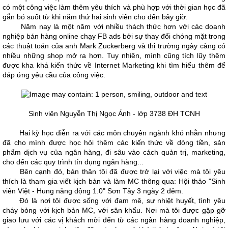
có một công việc làm thêm yêu thích và phù hợp với thời gian học đã
gắn bó suốt từ khi năm thứ hai sinh viên cho đến bây giờ.
Năm nay là một năm với nhiều thách thức hơn với các doanh
nghiệp bán hàng online chạy FB ads bởi sự thay đổi chóng mặt trong
các thuật toán của anh Mark Zuckerberg và thị trường ngày càng có
nhiều những shop mở ra hơn. Tuy nhiên, mình cũng tích lũy thêm
được kha khá kiến thức về Internet Marketing khi tìm hiểu thêm để
đáp ứng yêu cầu của công việc.
Sinh viên Nguyễn Thị Ngọc Ánh - lớp 3738 ĐH TCNH
Hai kỳ học diễn ra với các môn chuyên ngành khó nhằn nhưng
đã cho mình được học hỏi thêm các kiến thức về dòng tiền, sản
phẩm dịch vụ của ngân hàng, đi sâu vào cách quản trị, marketing,
cho đến các quy trình tín dụng ngân hàng...
Bên cạnh đó, bản thân tôi đã được trở lại với việc mà tôi yêu
thích là tham gia viết kịch bản và làm MC thông qua: Hội thảo "Sinh
viên Việt - Hung năng động 1.0" Sơn Tây 3 ngày 2 đêm.
Đó là nơi tôi được sống với đam mê, sự nhiệt huyết, tình yêu
cháy bỏng với kịch bản MC, với sân khấu. Nơi mà tôi được gặp gỡ
giao lưu với các vị khách mời đến từ các ngân hàng doanh nghiệp,