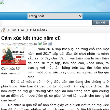
Tin Tức
BÀI ĐĂNG
Cảm xúc kết thúc năm cũ
Thứ ba - 27/12/2016 20:46
Năm 2016 sắp khép lại nhường chỗ cho một
năm mới 2017 sắp bắt đầu, tôi chợt nhận ra mình
sắp 22 rồi đấy chứ. Và chỉ vài tuần nữa là bản thân
đã phải đi thực tập, làm báo cáo, khóa luận, ra
trường với một tấm bằng trên tay, tìm kiếm cho
Cảm xúc kết
mình một công việc, xây dựng sự nghiệp và lập gia
thúc năm cũ
đình...
Đó là cả một chuỗi những điều cần làm đang chờ chúng ta ở
phía trước. Vậy bạn đã bao giờ tự hỏi, một năm sắp qua đi bạn đã
làm được những gì? Những việc bạn đã làm trong năm qua chúng
có ưu điểm và nhược điểm gì, có giúp ích với kế hoạch cho tương lai
của bạn?
Nó chưa là quá trễ để bạn cầm giấy và bút lên viết ra những việc
bạn đã làm được, những kế hoạch còn dang dở, lên kế hoạch cho