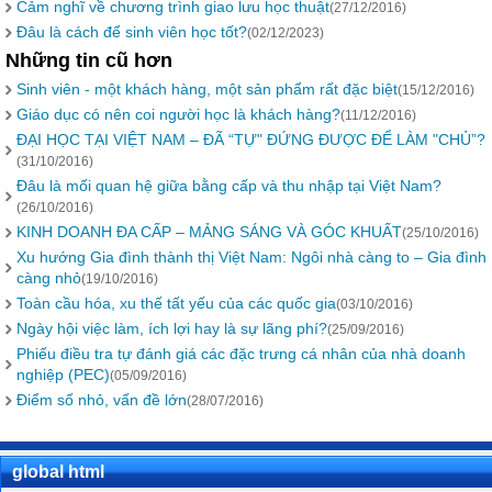
Cảm nghĩ về chương trình giao lưu học thuật
(27/12/2016)
Đâu là cách để sinh viên học tốt?
(02/12/2023)
Những tin cũ hơn
Sinh viên - một khách hàng, một sản phẩm rất đặc biệt
(15/12/2016)
Giáo dục có nên coi người học là khách hàng?
(11/12/2016)
ĐẠI HỌC TẠI VIỆT NAM – ĐÃ “TỰ" ĐỨNG ĐƯỢC ĐỂ LÀM "CHỦ”?
(31/10/2016)
Đâu là mối quan hệ giữa bằng cấp và thu nhập tại Việt Nam?
(26/10/2016)
KINH DOANH ĐA CẤP – MẢNG SÁNG VÀ GÓC KHUẤT
(25/10/2016)
Xu hướng Gia đình thành thị Việt Nam: Ngôi nhà càng to – Gia đình
càng nhỏ
(19/10/2016)
Toàn cầu hóa, xu thế tất yếu của các quốc gia
(03/10/2016)
Ngày hội việc làm, ích lợi hay là sự lãng phí?
(25/09/2016)
Phiếu điều tra tự đánh giá các đặc trưng cá nhân của nhà doanh
nghiệp (PEC)
(05/09/2016)
Điểm số nhỏ, vấn đề lớn
(28/07/2016)
global html