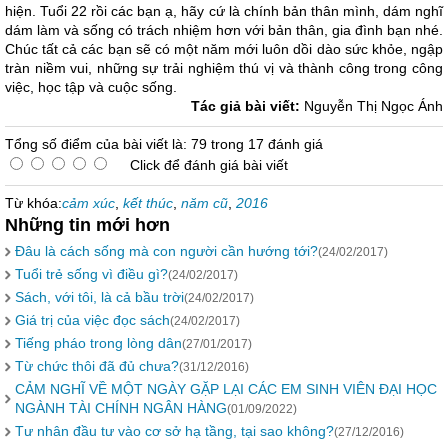
hiện. Tuổi 22 rồi các bạn ạ, hãy cứ là chính bản thân mình, dám nghĩ
dám làm và sống có trách nhiệm hơn với bản thân, gia đình bạn nhé.
Chúc tất cả các bạn sẽ có một năm mới luôn dồi dào sức khỏe, ngập
tràn niềm vui, những sự trải nghiệm thú vị và thành công trong công
việc, học tập và cuộc sống.
Tác giả bài viết:
Nguyễn Thị Ngọc Ánh
Tổng số điểm của bài viết là: 79 trong 17 đánh giá
Click để đánh giá bài viết
Từ khóa:
cảm xúc
,
kết thúc
,
năm cũ
,
2016
Những tin mới hơn
Đâu là cách sống mà con người cần hướng tới?
(24/02/2017)
Tuổi trẻ sống vì điều gì?
(24/02/2017)
Sách, với tôi, là cả bầu trời
(24/02/2017)
Giá trị của việc đọc sách
(24/02/2017)
Tiếng pháo trong lòng dân
(27/01/2017)
Từ chức thôi đã đủ chưa?
(31/12/2016)
CẢM NGHĨ VỀ MỘT NGÀY GẶP LẠI CÁC EM SINH VIÊN ĐẠI HỌC
NGÀNH TÀI CHÍNH NGÂN HÀNG
(01/09/2022)
Tư nhân đầu tư vào cơ sở hạ tầng, tại sao không?
(27/12/2016)