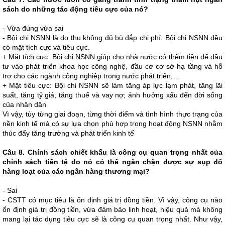
sách do những tác động tiêu cực của nó?
- Vừa đúng vừa sai
- Bội chi NSNN là do thu không đủ bù đắp chi phí. Bội chi NSNN đều
có mặt tích cực và tiêu cực.
+ Mặt tích cực: Bội chi NSNN giúp cho nhà nước có thêm tiền để đầu
tư vào phát triển khoa học công nghệ, đầu cơ cơ sở hạ tầng và hỗ
trợ cho các ngành công nghiệp trong nước phát triển,…
+ Mặt tiêu cực: Bội chi NSNN sẽ làm tăng áp lực lạm phát, tăng lãi
suất, tăng tỷ giá, tăng thuế và vay nợ; ảnh hưởng xấu đến đời sống
của nhân dân
Vì vậy, tùy từng giai đoạn, từng thời điểm và tình hình thực trạng của
nền kinh tế mà có sự lựa chọn phù hợp trong hoạt động NSNN nhằm
thúc đẩy tăng trưởng và phát triển kinh tế
Câu 8. Chính sách chiết khấu là công cụ quan trọng nhất của
chính sách tiền tệ do nó có thể ngăn chặn được sự sụp đổ
hàng loạt của các ngân hàng thương mại?
- Sai
- CSTT có mục tiêu là ổn định giá trị đồng tiền. Vì vậy, công cụ nào
ổn định giá trị đồng tiền, vừa đảm bảo linh hoạt, hiệu quả mà không
mang lại tác dụng tiêu cực sẽ là công cụ quan trọng nhất. Như vậy,