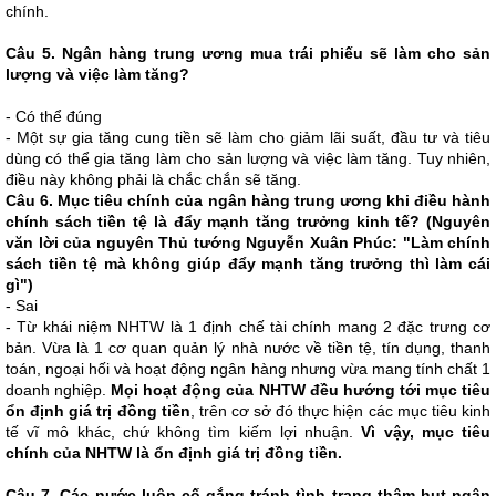
chính.
Câu 5. Ngân hàng trung ương mua trái phiếu sẽ làm cho sản
lượng và việc làm tăng?
- Có thể đúng
- Một sự gia tăng cung tiền sẽ làm cho giảm lãi suất, đầu tư và tiêu
dùng có thể gia tăng làm cho sản lượng và việc làm tăng. Tuy nhiên,
điều này không phải là chắc chắn sẽ tăng.
Câu 6. Mục tiêu chính của ngân hàng trung ương khi điều hành
chính sách tiền tệ là đẩy mạnh tăng trưởng kinh tế? (Nguyên
văn lời của nguyên Thủ tướng Nguyễn Xuân Phúc: "Làm chính
sách tiền tệ mà không giúp đẩy mạnh tăng trưởng thì làm cái
gì")
- Sai
- Từ khái niệm NHTW là 1 định chế tài chính mang 2 đặc trưng cơ
bản. Vừa là 1 cơ quan quản lý nhà nước về tiền tệ, tín dụng, thanh
toán, ngoại hối và hoạt động ngân hàng nhưng vừa mang tính chất 1
doanh nghiệp.
Mọi hoạt động của NHTW đều hướng tới mục tiêu
ổn định giá trị đồng tiền
, trên cơ sở đó thực hiện các mục tiêu kinh
tế vĩ mô khác, chứ không tìm kiếm lợi nhuận.
Vì vậy, mục tiêu
chính của NHTW là ổn định giá trị đồng tiền.
Câu 7. Các nước luôn cố gắng tránh tình trạng thâm hụt ngân