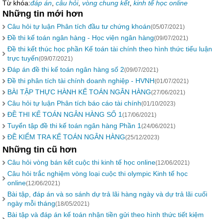
Từ khóa:
đáp án
,
câu hỏi
,
vòng chung kết
,
kinh tế học online
Những tin mới hơn
Câu hỏi tự luận Phân tích đầu tư chứng khoán
(05/07/2021)
Đề thi kế toán ngân hàng - Học viện ngân hàng
(09/07/2021)
Đề thi kết thúc học phần Kế toán tài chính theo hình thức tiểu luận
trực tuyến
(09/07/2021)
Đáp án đề thi kế toán ngân hàng số 2
(09/07/2021)
Đề thi phân tích tài chính doanh nghiệp - HVNH
(01/07/2021)
BÀI TẬP THỰC HÀNH KẾ TOÁN NGÂN HÀNG
(27/06/2021)
Câu hỏi tự luận Phân tích báo cáo tài chính
(01/10/2023)
ĐỀ THI KẾ TOÁN NGÂN HÀNG SỐ 1
(17/06/2021)
Tuyển tập đề thi kế toán ngân hàng Phần 1
(24/06/2021)
ĐỀ KIỂM TRA KẾ TOÁN NGÂN HÀNG
(25/12/2023)
Những tin cũ hơn
Câu hỏi vòng bán kết cuộc thi kinh tế học online
(12/06/2021)
Câu hỏi trắc nghiệm vòng loại cuộc thi olympic Kinh tế học
online
(12/06/2021)
Bài tập, đáp án và so sánh dự trả lãi hàng ngày và dự trả lãi cuối
ngày mỗi tháng
(18/05/2021)
Bài tập và đáp án kế toán nhận tiền gửi theo hình thức tiết kiệm