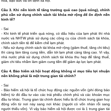
hóa, đạo đức và ổn định xã hội.
Câu 3. Khi nền kinh tế tăng trưởng quá cao (quá nóng), chính
phủ cần sử dụng chính sách tài khóa mở rộng để ổn định nền
kinh tế?
- Sai
- Khi kinh tế phát triển quá nóng, có dấu hiệu của lạm phát thì nhà
nước và NHTW phải sử dụng các công cụ của chính sách tài khóa,
chính sách tiền tệ để kiềm chế lạm phát.
- Nếu sử dụng chính sách tài khóa mở rộng (giảm thuế, tăng chi tiêu)
thì càng làm tăng cung tiền, dẫn tới lạm phát càng tăng cao. Vì vậy,
nhà nước phải sử dụng chính sách tài khóa thu hẹp để tăng thuế,
giảm chi tiêu nhằm làm giảm cung tiền để giảm áp lực lạm phát.
Câu 4. Bảo hiểm xã hội hoạt động không vì mục tiêu lợi nhuận
nên không phải là một trung gian tài chính?
- Sai
- Bảo hiểm xã hội là tổ chức huy động các nguồn vốn (phí đóng bảo
hiểm) từ đó đầu tư vào các trái phiếu chính phủ và các khoản mục
đầu tư khác. Trung gian tài chính được hiểu là tổ chức trung gian huy
động vốn từ nơi này sang nơi khác (người có vốn nhàn rỗi sang
người thiếu vốn). Vì vậy bảo hiểm xã hội được coi là 1 trung gian tài