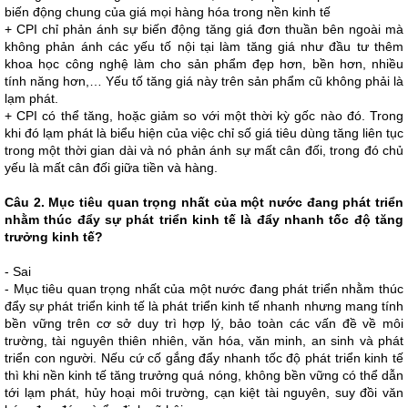
biến động chung của giá mọi hàng hóa trong nền kinh tế
+ CPI chỉ phản ánh sự biến động tăng giá đơn thuần bên ngoài mà
không phản ánh các yếu tố nội tại làm tăng giá như đầu tư thêm
khoa học công nghệ làm cho sản phẩm đẹp hơn, bền hơn, nhiều
tính năng hơn,… Yếu tố tăng giá này trên sản phẩm cũ không phải là
lạm phát.
+ CPI có thể tăng, hoặc giảm so với một thời kỳ gốc nào đó. Trong
khi đó lạm phát là biểu hiện của việc chỉ số giá tiêu dùng tăng liên tục
trong một thời gian dài và nó phản ánh sự mất cân đối, trong đó chủ
yếu là mất cân đối giữa tiền và hàng.
Câu 2. Mục tiêu quan trọng nhất của một nước đang phát triển
nhằm thúc đẩy sự phát triển kinh tế là đẩy nhanh tốc độ tăng
trưởng kinh tế?
- Sai
- Mục tiêu quan trọng nhất của một nước đang phát triển nhằm thúc
đẩy sự phát triển kinh tế là phát triển kinh tế nhanh nhưng mang tính
bền vững trên cơ sở duy trì hợp lý, bảo toàn các vấn đề về môi
trường, tài nguyên thiên nhiên, văn hóa, văn minh, an sinh và phát
triển con người. Nếu cứ cố gắng đẩy nhanh tốc độ phát triển kinh tế
thì khi nền kinh tế tăng trưởng quá nóng, không bền vững có thể dẫn
tới lạm phát, hủy hoại môi trường, cạn kiệt tài nguyên, suy đồi văn