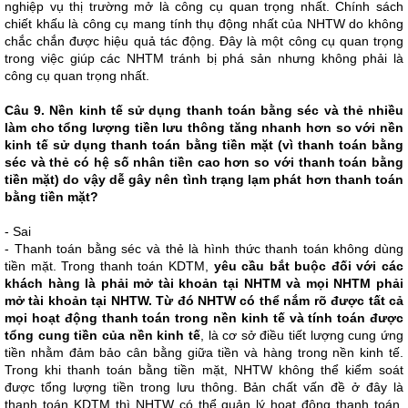
nghiệp vụ thị trường mở là công cụ quan trọng nhất. Chính sách
chiết khấu là công cụ mang tính thụ động nhất của NHTW do không
chắc chắn được hiệu quả tác động. Đây là một công cụ quan trọng
trong việc giúp các NHTM tránh bị phá sản nhưng không phải là
công cụ quan trọng nhất.
Câu 9. Nền kinh tế sử dụng thanh toán bằng séc và thẻ nhiều
làm cho tổng lượng tiền lưu thông tăng nhanh hơn so với nền
kinh tế sử dụng thanh toán bằng tiền mặt (vì thanh toán bằng
séc và thẻ có hệ số nhân tiền cao hơn so với thanh toán bằng
tiền mặt) do vậy dễ gây nên tình trạng lạm phát hơn thanh toán
bằng tiền mặt?
- Sai
- Thanh toán bằng séc và thẻ là hình thức thanh toán không dùng
tiền mặt. Trong thanh toán KDTM,
yêu cầu bắt buộc đối với các
khách hàng là phải mở tài khoản tại NHTM và mọi NHTM phải
mở tài khoản tại NHTW. Từ đó NHTW có thể nắm rõ được tất cả
mọi hoạt động thanh toán trong nền kinh tế và tính toán được
tổng cung tiền của nền kinh tế
, là cơ sở điều tiết lượng cung ứng
tiền nhằm đảm bảo cân bằng giữa tiền và hàng trong nền kinh tế.
Trong khi thanh toán bằng tiền mặt, NHTW không thể kiểm soát
được tổng lượng tiền trong lưu thông. Bản chất vấn đề ở đây là
thanh toán KDTM thì NHTW có thể quản lý hoạt động thanh toán,