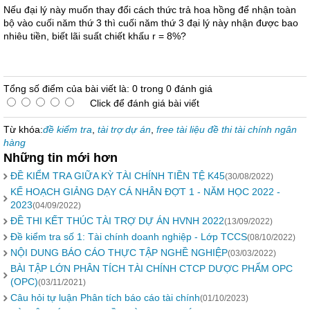
Nếu đại lý này muốn thay đổi cách thức trả hoa hồng để nhận toàn
bộ vào cuối năm thứ 3 thì cuối năm thứ 3 đại lý này nhận được bao
nhiêu tiền, biết lãi suất chiết khấu r = 8%?
Tổng số điểm của bài viết là: 0 trong 0 đánh giá
Click để đánh giá bài viết
Từ khóa:
đề kiểm tra
,
tài trợ dự án
,
free tài liệu đề thi tài chính ngân
hàng
Những tin mới hơn
ĐỀ KIỂM TRA GIỮA KỲ TÀI CHÍNH TIỀN TỆ K45
(30/08/2022)
KẾ HOẠCH GIẢNG DẠY CÁ NHÂN ĐỢT 1 - NĂM HỌC 2022 -
2023
(04/09/2022)
ĐỀ THI KẾT THÚC TÀI TRỢ DỰ ÁN HVNH 2022
(13/09/2022)
Đề kiểm tra số 1: Tài chính doanh nghiệp - Lớp TCCS
(08/10/2022)
NỘI DUNG BÁO CÁO THỰC TẬP NGHỀ NGHIỆP
(03/03/2022)
BÀI TẬP LỚN PHÂN TÍCH TÀI CHÍNH CTCP DƯỢC PHẨM OPC
(OPC)
(03/11/2021)
Câu hỏi tự luận Phân tích báo cáo tài chính
(01/10/2023)