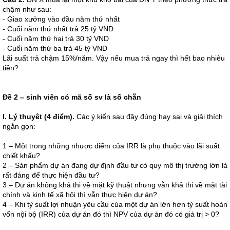
chậm như sau:
- Giao xưởng vào đầu năm thứ nhất
- Cuối năm thứ nhất trả 25 tỷ VND
- Cuối năm thứ hai trả 30 tỷ VND
- Cuối năm thứ ba trả 45 tỷ VND
Lãi suất trả chậm 15%/năm. Vậy nếu mua trả ngay thì hết bao nhiêu
tiền?
Đề 2 – sinh viên có mã số sv là số chẵn
I. Lý thuyêt (4 điểm).
Các ý kiến sau đây đúng hay sai và giải thích
ngắn gọn:
1 – Một trong những nhược điểm của IRR là phụ thuộc vào lãi suất
chiết khấu?
2 – Sản phẩm dự án đang dự định đầu tư có quy mô thị trường lớn là
rất đáng để thực hiện đầu tư?
3 – Dự án không khả thi về mặt kỹ thuật nhưng vẫn khả thi về mặt tài
chính và kinh tế xã hội thì vẫn thực hiện dự án?
4 – Khi tỷ suất lợi nhuận yêu cầu của một dự án lớn hơn tỷ suất hoàn
vốn nội bộ (IRR) của dự án đó thì NPV của dự án đó có giá trị > 0?