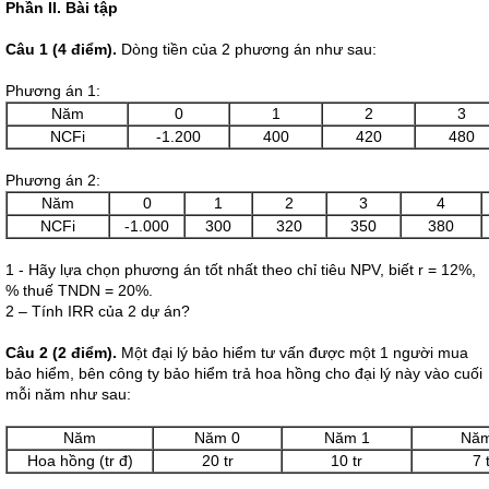
Phần II. Bài tập
Câu 1 (4 điểm).
Dòng tiền của 2 phương án như sau:
Phương án 1:
Năm
0
1
2
3
NCFi
-1.200
400
420
480
Phương án 2:
Năm
0
1
2
3
4
NCFi
-1.000
300
320
350
380
1 - Hãy lựa chọn phương án tốt nhất theo chỉ tiêu NPV, biết r = 12%,
% thuế TNDN = 20%.
2 – Tính IRR của 2 dự án?
Câu 2 (2 điểm).
Một đại lý bảo hiểm tư vấn được một 1 người mua
bảo hiểm, bên công ty bảo hiểm trả hoa hồng cho đại lý này vào cuối
mỗi năm như sau:
Năm
Năm 0
Năm 1
Năm
Hoa hồng (tr đ)
20 tr
10 tr
7 