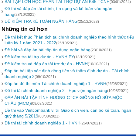
BÀI TẬP LỚN HỌC PHẦN TÀI TRỢ DỰ ÁN K45 TCNH
(03/01/2024)
Đề thi và đáp án tài chính, tín dụng và kế toán vào ngân
hàng
(28/10/2021)
ĐỀ KIỂM TRA KẾ TOÁN NGÂN HÀNG
(25/12/2023)
Những tin cũ hơn
Đề thi kết thúc Phân tích tài chính doanh nghiệp theo hình thức tiểu
luận kỳ 1 năm 2021 - 2022
(25/10/2021)
Đề bài và đáp án bài tập tín dụng ngân hàng
(23/10/2021)
Đề kiểm tra tài trợ dự án - HVNH PY
(13/10/2021)
Đề kiểm tra và đáp án tài trợ dự án - HVNH
(10/10/2021)
Đáp án bài tập xác định dòng tiền và thẩm định dự án - Tài chính
doanh nghiệp 2
(09/10/2021)
Đáp án đề thi môn Tài chính doanh nghiệp 1 - HVNH
(26/08/2021)
Đề thi tài chính doanh nghiệp 2 - Học viện ngân hàng
(10/08/2021)
ĐÁP ÁN BÀI TẬP TÌNH HUỐNG CTCP GIỐNG BÒ SỮA MỘC
CHÂU (MCM)
(09/08/2021)
Đề thi vào Vietcombank vị trí Giao dịch viên, cán bộ kế toán, ngân
quỹ tháng 5/2019
(03/08/2021)
Đề thi tài chính doanh nghiệp 1 - HVNH
(26/07/2021)