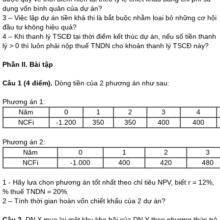
dụng vốn bình quân của dự án?
3 – Việc lập dự án tiền khả thi là bắt buộc nhằm loại bỏ những cơ hội
đầu tư không hiệu quả?
4 – Khi thanh lý TSCĐ tại thời điểm kết thúc dự án, nếu số tiền thanh
lý > 0 thì luôn phải nộp thuế TNDN cho khoản thanh lý TSCĐ này?
Phần II. Bài tập
Câu 1 (4 điểm).
Dòng tiền của 2 phương án như sau:
Phương án 1:
Năm
0
1
2
3
4
NCFi
-1.200
350
350
400
400
Phương án 2:
Năm
0
1
2
3
NCFi
-1.000
400
420
480
1 - Hãy lựa chọn phương án tốt nhất theo chỉ tiêu NPV, biết r = 12%,
% thuế TNDN = 20%.
2 – Tính thời gian hoàn vốn chiết khấu của 2 dự án?
Câu 2.
DN X mua lại một khu kho bãi của DN Y theo phương thức trả