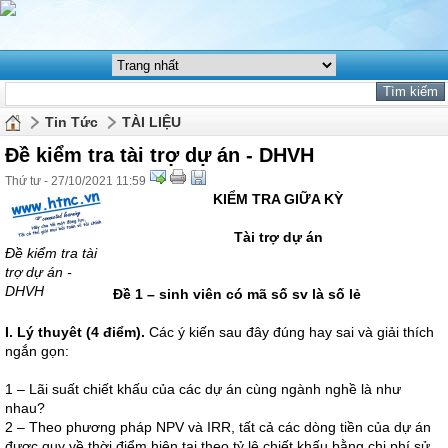
Tin Tức
TÀI LIỆU
Đề kiểm tra tài trợ dự án - DHVH
Thứ tư - 27/10/2021 11:59
KIỂM TRA GIỮA KỲ
Tài trợ dự án
Đề kiểm tra tài
trợ dự án -
DHVH
Đề 1 – sinh viên có mã số sv là số lẻ
I. Lý thuyêt (4 điểm).
Các ý kiến sau đây đúng hay sai và giải thích
ngắn gọn:
1 – Lãi suất chiết khấu của các dự án cùng ngành nghề là như
nhau?
2 – Theo phương pháp NPV và IRR, tất cả các dòng tiền của dự án
được quy về thời điểm hiện tại theo tỷ lệ chiết khấu bằng chi phí sử