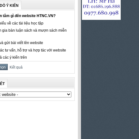
DÒ Ý KIẾN
n tâm gì đến website HTNC.VN?
iểu về các tài liệu học tập
 gia bàn luận sách và mượn sách miễn
à gửi bài viết lên website
ác tư vấn, hỗ trợ và hợp tác với website
ả các ý kiến trên
Kết quả
KẾT