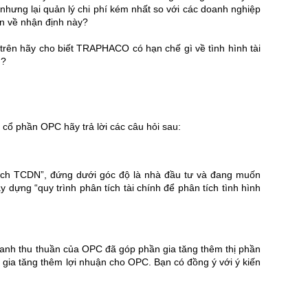
 nhưng lại quản lý chi phí kém nhất so với các doanh nghiệp
ạn về nhận định này?
trên hãy cho biết TRAPHACO có hạn chế gì về tình hình tài
ì?
ổ phần OPC hãy trả lời các câu hỏi sau:
 tích TCDN”, đứng dưới góc độ là nhà đầu tư và đang muốn
 dựng “quy trình phân tích tài chính để phân tích tình hình
oanh thu thuần của OPC đã góp phần gia tăng thêm thị phần
gia tăng thêm lợi nhuận cho OPC. Bạn có đồng ý với ý kiến