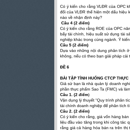
Có ý kiến cho rằng VLĐR của OPC kh
đổi của VLĐR thể hiện một dấu hiệu k
nào về nhận định này?
Câu 4 (2 điểm)
Có ý kiến cho rằng ROE của OPC năm
bẩy tài chính, hiệu suất sử dụng tài 
nghiệp khác trong cùng ngành. Ý kiế
Câu 5 (2 điểm)
Dựa vào những nội dung phân tích ở t
không, nếu có theo bạn giải pháp cải t
ĐỀ 6
BÀI TẬP TÌNH HUỐNG CTCP THỰC 
Giả sử bạn là nhà quản lý doanh nghi
phần thực phẩm Sao Ta (FMC) và làm 
Câu 1. (2 điểm
)
Vận dụng lý thuyết “Quy trình phân tí
tài chính doanh nghiệp để phân tích t
Câu 2. (2 điểm)
Có ý kiến cho rằng, giá vốn hàng bán
liệu đầu vào tăng trong khi công tác 
rằng giá cả hàng hóa bán ra trên th