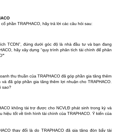
HACO
cổ phần TRAPHACO, hãy trả lời các câu hỏi sau:
 tích TCDN”, đứng dưới góc độ là nhà đầu tư và bạn đang
ACO, hãy xây dựng “quy trình phân tích tài chính để phân
CO
”
 doanh thu thuần của TRAPHACO đã góp phần gia tăng thêm
 và đã góp phần gia tăng thêm lợi nhuận cho TRAPHACO.
vì sao?
ACO không tài trợ được cho NCVLĐ phát sinh trong kỳ và
u hiệu tốt về tình hình tài chính của TRAPHACO. Ý kiến của
ACO thay đổi là do TRAPHACO đã gia tăng đòn bẩy tài