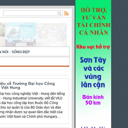
N NÓI
SỐNG ĐẸP
hiệu về Trường Đại học Công
 Việt Hung
ại học công nghiệp Việt - Hung (tên tiếng
 - Hung Industrial University, viết tắt VIU)
g đại học công lập trực thuộc Bộ Công
chịu sự quản lý của Bộ Giáo dục và đào
ờng nhận được sự quan tâm đặc biệt của
ước Việt Nam và Chính phủ Hungary....