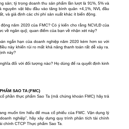
ng sản; tỷ trọng doanh thu sản phẩm lần lượt là 91%, 5% và
á nguyên vật liệu đầu vào tăng bình quân +4,1%, NVL đầu
, và giả định các chi phí sản xuất khác ít biến động.
ưu động năm 2020 của FMC? Có ý kiến cho rằng NCVLĐ của
lực về ngân quỹ, quan điểm của bạn về nhận xét này?
toán ngắn hạn của doanh nghiệp năm 2020 kém hơn so với
iều này khiến rủi ro mất khả năng thanh toán rất dễ xảy ra.
định này?
 nghĩa đối với đối tượng nào? Họ dùng để ra quyết định kinh
PHẨM SAO TA (FMC)
 cổ phần thực phẩm Sao Ta (mã chứng khoán FMC) hãy trả
đang muốn tìm hiểu để mua cổ phiếu của FMC. Vận dụng lý
h doanh nghiệp”, hãy xây dựng quy trình phân tích tài chính
 tài chính CTCP Thực phẩm Sao Ta.