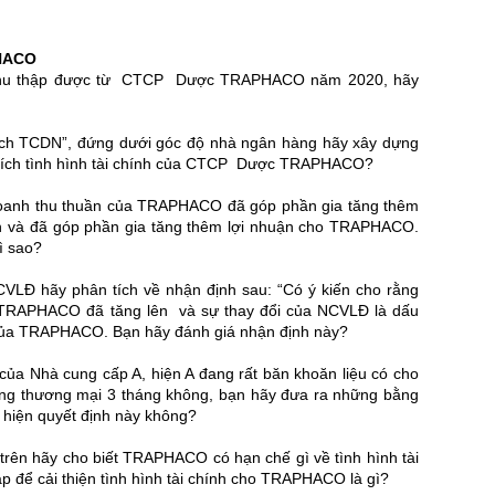
HACO
ự thu thập được từ CTCP Dược TRAPHACO năm 2020, hãy
 tích TCDN”, đứng dưới góc độ nhà ngân hàng hãy xây dựng
ân tích tình hình tài chính của CTCP Dược TRAPHACO?
 doanh thu thuần của TRAPHACO đã góp phần gia tăng thêm
 và đã góp phần gia tăng thêm lợi nhuận cho TRAPHACO.
ì sao?
NCVLĐ hãy phân tích về nhận định sau: “Có ý kiến cho rằng
 TRAPHACO đã tăng lên và sự thay đổi của NCVLĐ là dấu
nh của TRAPHACO. Bạn hãy đánh giá nhận định này?
ủa Nhà cung cấp A, hiện A đang rất băn khoăn liệu có cho
g thương mại 3 tháng không, bạn hãy đưa ra những bằng
 hiện quyết định này không?
trên hãy cho biết TRAPHACO có hạn chế gì về tình hình tài
áp để cải thiện tình hình tài chính cho TRAPHACO là gì?