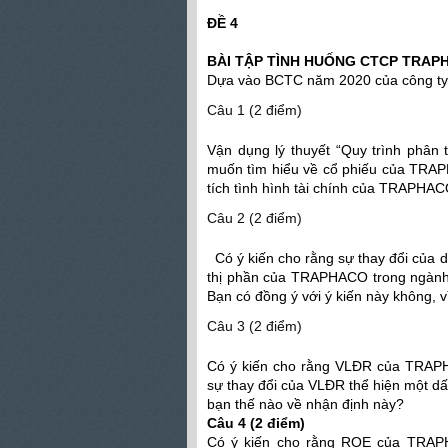
ĐỀ 4
BÀI TẬP TÌNH HUỐNG CTCP TRAP
Dựa vào BCTC năm 2020 của công ty 
Câu 1 (2 điểm)
Vận dụng lý thuyết “Quy trình phân
muốn tìm hiểu về cổ phiếu của TRAPH
tích tình hình tài chính của TRAPHA
Câu 2 (2 điểm)
Có ý kiến cho rằng sự thay đổi của
thị phần của TRAPHACO trong ngành
Bạn có đồng ý với ý kiến này không, 
Câu 3 (2 điểm)
Có ý kiến cho rằng VLĐR của TRAPH
sự thay đổi của VLĐR thể hiện một dấ
bạn thế nào về nhận định này?
Câu 4 (2 điểm)
Có ý kiến cho rằng ROE của TRAPH