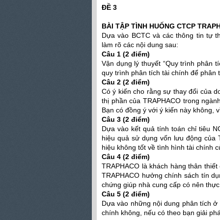
ĐỀ 3
BÀI TẬP TÌNH HUỐNG CTCP TRAP
Dựa vào BCTC và các thông tin t
làm rõ các nội dung sau:
Câu 1 (2 điểm)
Vận dụng lý thuyết “Quy trình phân
quy trình phân tích tài chính để ph
Câu 2 (2 điểm)
Có ý kiến cho rằng sự thay đổi của
thị phần của TRAPHACO trong ngành
Bạn có đồng ý với ý kiến này không, v
Câu 3 (2 điểm)
Dựa vào kết quả tính toán chỉ tiêu 
hiệu quả sử dụng vốn lưu động của
hiệu không tốt về tình hình tài chí
Câu 4 (2 điểm)
TRAPHACO là khách hàng thân thiết c
TRAPHACO hưởng chính sách tín dụn
chứng giúp nhà cung cấp có nên thực
Câu 5 (2 điểm)
Dựa vào những nội dung phân tích ở 
chính không, nếu có theo bạn giải ph