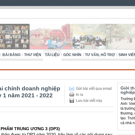
BÀI ĐĂNG
THƯ VIỆN
TÀI LIỆU
GÓC NHÌN
TƯ VẤN, HỖ TRỢ
SINH VIÊ
tài chính doanh nghiệp
Giới t
Gửi bài viết qua email
nghiệp
ỳ 1 năm 2021 - 2022
In ra
Trường Đ
Lưu bài viết này
Anh: Viet
là trườn
thương, 
tạo. Trư
cả nhà n
 PHẨM TRUNG ƯƠNG 3 (DP3)
u thập được từ DP3 năm 2020, hãy làm rõ các nội dung sau: