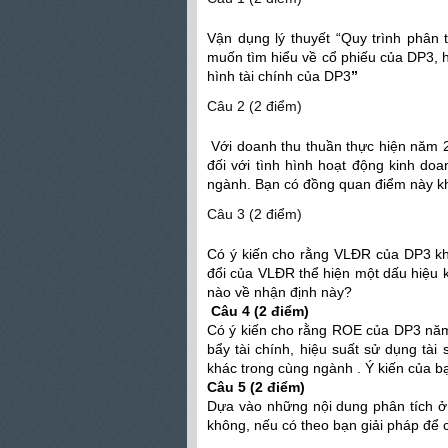
Vận dụng lý thuyết “Quy trình phân
muốn tìm hiểu về cổ phiếu của DP3, hã
hình tài chính của DP3
”
Câu 2 (2 điểm)
Với doanh thu thuần thực hiện năm 20
đối với tình hình hoạt động kinh do
ngành. Bạn có đồng quan điểm này 
Câu 3 (2 điểm)
Có ý kiến cho rằng VLĐR của DP3 kh
đổi của VLĐR thể hiện một dấu hiệu k
nào về nhận định này?
Câu 4 (2 điểm)
Có ý kiến cho rằng ROE của DP3 năm
bẩy tài chính, hiệu suất sử dụng tài
khác trong cùng ngành . Ý kiến của b
Câu 5 (2 điểm)
Dựa vào những nội dung phân tích ở t
không, nếu có theo bạn giải pháp để cả