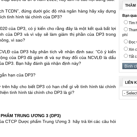
THĂM 
 tích TCDN”, đứng dưới góc độ nhà ngân hàng hãy xây dựng
Bạn qua
 tích tình hình tài chính của DP3?
Tìm h
20 của DP3, có ý kiến cho rằng đây là một kết quả bất lợi
Tham
anh của DP3 và vì vậy sẽ làm giảm thị phần của DP3 trong
phí
hông, vì sao?
Đọc v
Xin c
NCVLĐ của DP3 hãy phân tích về nhận định sau: “Có ý kiến
Tất c
động của DP3 đã giảm đi và sự thay đổi của NCVLĐ là dấu
 của DP3. Bạn hãy đánh giá nhận định này?
ngắn hạn của DP3?
LIÊN 
rên hãy cho biết DP3 có hạn chế gì về tình hình tài chính
hiện tình hình tài chính cho DP3 là gì?
 PHẨM TRUNG ƯƠNG 3 (DP3)
a CTCP Dược phẩm Trung Ương 3 hãy trả lời các câu hỏi