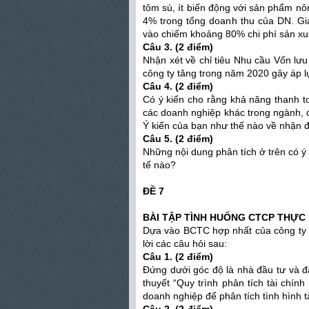
tôm sú, ít biến động với sản phẩm nô
4% trong tổng doanh thu của DN. Gi
vào chiếm khoảng 80% chi phí sản xuất
Câu 3. (2 điểm)
Nhận xét về chỉ tiêu Nhu cầu Vốn l
công ty tăng trong năm 2020 gây áp 
Câu 4. (2 điểm)
Có ý kiến cho rằng khả năng thanh 
các doanh nghiệp khác trong ngành, đ
Ý kiến của bạn như thế nào về nhận 
Câu 5. (2 điểm)
Những nội dung phân tích ở trên có ý
tế nào?
ĐỀ 7
BÀI TẬP TÌNH HUỐNG CTCP THỰC 
Dựa vào BCTC hợp nhất của công ty
lời các câu hỏi sau:
Câu 1. (2 điểm)
Đứng dưới góc độ là nhà đầu tư và 
thuyết “Quy trình phân tích tài chín
doanh nghiệp để phân tích tình hình