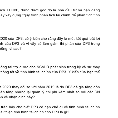
 tích TCDN”, đứng dưới góc độ là nhà đầu tư và bạn đang
y xây dựng “quy trình phân tích tài chính để phân tích tình
20 của DP3, có ý kiến cho rằng đây là một kết quả bất lợi
anh của DP3 và vì vậy sẽ làm giảm thị phần của DP3 trong
không, vì sao?
ông tài trợ được cho NCVLĐ phát sinh trong kỳ và sự thay
hông tốt về tình hình tài chính của DP3. Ý kiến của bạn thế
 2020 thay đổi so với năm 2019 là do DP3 đã gia tăng đòn
 sản tăng nhưng lại quản lý chi phí kém nhất so với các DN
ạn về nhận định này?
rên hãy cho biết DP3 có hạn chế gì về tình hình tài chính
i thiện tình hình tài chính cho DP3 là gì?