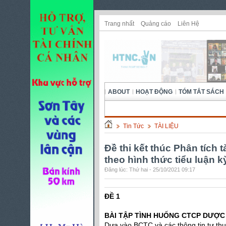
Trang nhất
Quảng cáo
Liên Hệ
ABOUT
HOẠT ĐỘNG
TÓM TẮT SÁCH
Tin Tức
TÀI LIỆU
Đề thi kết thúc Phân tích 
theo hình thức tiểu luận k
Đăng lúc: Thứ hai - 25/10/2021 09:17
ĐỀ 1
BÀI TẬP TÌNH HUỐNG CTCP DƯỢC
Dựa vào BCTC và các thông tin tự th