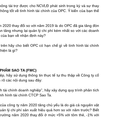
ông tài trợ được cho NCVLĐ phát sinh trong kỳ và sự thay
hông tốt về tình hình tài chính của OPC. Ý kiến của bạn thế
 2020 thay đổi so với năm 2019 là do OPC đã gia tăng đòn
sản tăng nhưng lại quản lý chi phí kém nhất so với các doanh
n của bạn về nhận định này?
rên hãy cho biết OPC có hạn chế gì về tình hình tài chính
hiện là gì?
PHẨM SAO TA (FMC)
ệp, hãy sử dụng thông tin thực tế tự thu thập về Công ty cổ
rõ các nội dung sau đây:
ch tài chính doanh nghiệp”, hãy xây dựng quy trình phân tích
ình hình tài chính CTCP Sao Ta.
 của công ty năm 2020 tăng chủ yếu là do giá cả nguyên vật
quản lý chi phí sản xuất hiệu quả hơn so với năm trước? Biết
ị trường năm 2020 thay đổi ở mức +5% với tôm thẻ, -1% với