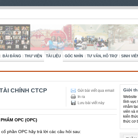
BÀI ĐĂNG
THƯ VIỆN
TÀI LIỆU
GÓC NHÌN
TƯ VẤN, HỖ TRỢ
SINH VIÊ
TÀI CHÍNH CTCP
Giới t
Gửi bài viết qua email
In ra
Website f
lĩnh vực
Lưu bài viết này
nhằm tạo
viên và 
kiến thứ
 PHẨM OPC (OPC)
thức cơ 
ổ phần OPC hãy trả lời các câu hỏi sau: