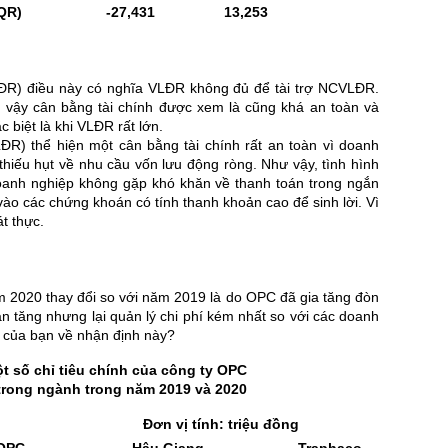
QR)
-27,431
13,253
) điều này có nghĩa VLĐR không đủ để tài trợ NCVLĐR.
ì vậy cân bằng tài chính được xem là cũng khá an toàn và
 biệt là khi VLĐR rất lớn.
) thể hiện một cân bằng tài chính rất an toàn vì doanh
hiếu hụt về nhu cầu vốn lưu động ròng. Như vậy, tình hình
 doanh nghiệp không gặp khó khăn về thanh toán trong ngắn
 vào các chứng khoán có tính thanh khoản cao để sinh lời. Vì
át thực.
 2020 thay đổi so với năm 2019 là do OPC đã gia tăng đòn
sản tăng nhưng lại quản lý chi phí kém nhất so với các doanh
n của bạn về nhận định này?
t số chỉ tiêu chính của công ty OPC
 trong ngành trong năm 2019 và 2020
h: triệu đồng
OPC
Hậu Giang
Traphaco