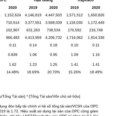
2020
2019
2020
2019
2020
1
1,152,624
4,146,819
4,447,503
1,571,512
1,650,826
710,514
3,377,551
3,568,039
1,118,030
1,172,449
102,907
631,263
738,534
170,592
216,748
966,483
4,413,959
4,206,732
1,716,062
1,914,336
0.11
0.14
0.18
0.10
0.11
0.839
1.06
0.95
1.09
1.16
1.62
1.23
1.25
1.41
1.41
14.48%
18.69%
20.70%
15.26%
18.49%
/Tổng Tài sản} * {Tổng Tài sản/Vốn chủ sở hữu}
ụng đòn bẩy tài chính vì hệ số tổng tài sản/VCSH của OPC
019 là 1.72. Hiệu suất sử dụng tài sản của OPC cũng giảm