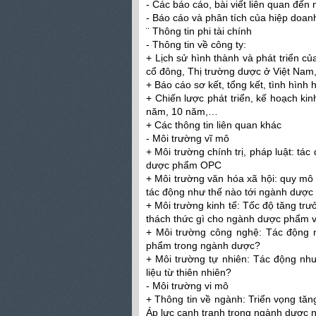
- Các báo cáo, bài viết liên quan đế
- Báo cáo và phân tích của hiệp doa
¨ Thông tin phi tài chính
- Thông tin về công ty:
+ Lịch sử hình thành và phát triển c
cổ đông, Thị trường dược ở Việt Nam,
+ Báo cáo sơ kết, tổng kết, tình hình
+ Chiến lược phát triển, kế hoạch kin
năm, 10 năm,…
+ Các thông tin liên quan khác
- Môi trường vĩ mô
+ Môi trường chính trị, pháp luật: t
dược phẩm OPC
+ Môi trường văn hóa xã hội: quy mô d
tác động như thế nào tới ngành dượ
+ Môi trường kinh tế: Tốc độ tăng trưở
thách thức gì cho ngành dược phẩm 
+ Môi trường công nghệ: Tác động 
phẩm trong ngành dược?
+ Môi trường tự nhiên: Tác động như
liệu từ thiên nhiên?
- Môi trường vi mô
+ Thông tin về ngành: Triển vọng tă
Áp lực cạnh tranh trong ngành dược 