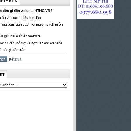
DÒ Ý KIẾN
n tâm gì đến website HTNC.VN?
iểu về các tài liệu học tập
 gia bàn luận sách và mượn sách miễn
à gửi bài viết lên website
ác tư vấn, hỗ trợ và hợp tác với website
ả các ý kiến trên
Kết quả
KẾT