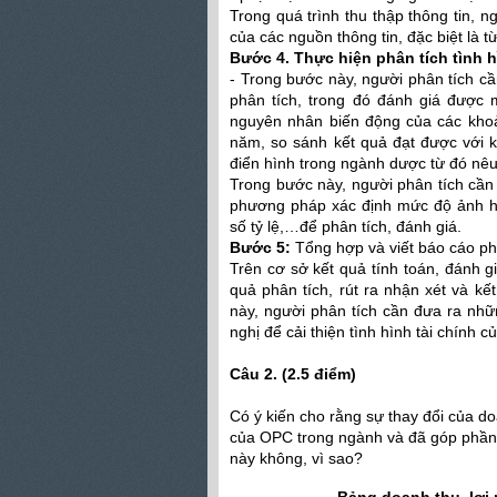
Trong quá trình thu thập thông tin, ng
của các nguồn thông tin, đặc biệt là t
Bước 4. Thực hiện phân tích tình 
- Trong bước này, người phân tích cầ
phân tích, trong đó đánh giá được 
nguyên nhân biến động của các khoả
năm, so sánh kết quả đạt được với 
điển hình trong ngành dược từ đó nêu 
Trong bước này, người phân tích cầ
phương pháp xác định mức độ ảnh h
số tỷ lệ,…để phân tích, đánh giá.
Bước 5:
Tổng hợp và viết báo cáo ph
Trên cơ sở kết quả tính toán, đánh g
quả phân tích, rút ra nhận xét và kế
này, người phân tích cần đưa ra nhữn
nghị để cải thiện tình hình tài chính 
Câu 2. (2.5 điểm)
Có ý kiến cho rằng sự thay đổi của d
của OPC trong ngành và đã góp phần 
này không, vì sao?