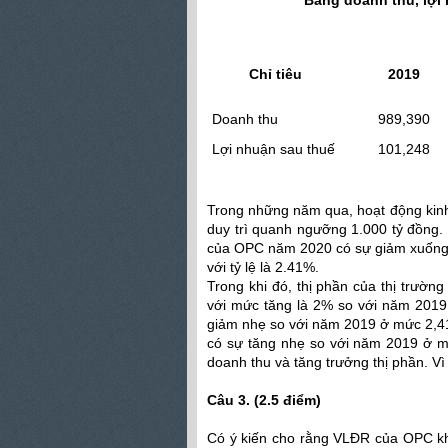
Bảng doanh thu, lợi
Đơn vị tín
Chỉ tiêu
2019
Doanh thu
989,390
Lợi nhuận sau thuế
101,248
Trong những năm qua, hoạt động kin
duy trì quanh ngưỡng 1.000 tỷ đồng.
của OPC năm 2020 có sự giảm xuống so
với tỷ lệ là 2.41%.
Trong khi đó, thị phần của thị trườ
với mức tăng là 2% so với năm 2019
giảm nhẹ so với năm 2019 ở mức 2,4
có sự tăng nhẹ so với năm 2019 ở m
doanh thu và tăng trưởng thị phần. Vì 
Câu 3. (2.5 điểm)
Có ý kiến cho rằng VLĐR của OPC kh