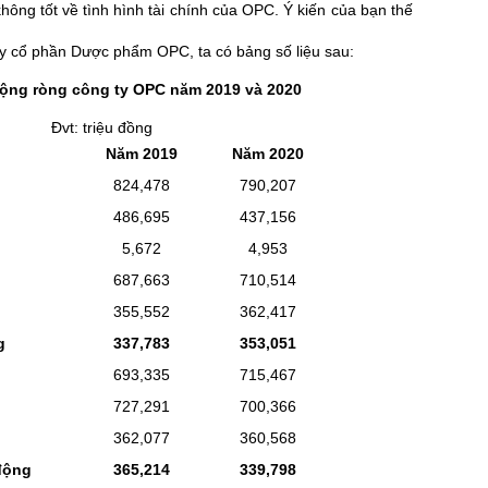
hông tốt về tình hình tài chính của OPC. Ý kiến của bạn thế
ty cổ phần Dược phẩm OPC, ta có bảng số liệu sau:
động ròng công ty OPC năm 2019 và 2020
u đồng
Năm 2019
Năm 2020
824,478
790,207
486,695
437,156
5,672
4,953
687,663
710,514
355,552
362,417
g
337,783
353,051
693,335
715,467
727,291
700,366
362,077
360,568
động
365,214
339,798