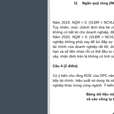
11
Ngân quỹ ròng (N
Năm 2019, NQR < 0: (VLĐR < NCVLĐR
Tuy nhiên, mức chênh lệch khá bé v
không có bất lợi cho doanh nghiệp, đặc
Năm 2020, NQR > 0: (VLĐR > NCVLĐR
nghiệp không phải vay để bù đắp sự t
tài chính của doanh nghiệp rất tốt,
hạn và số tiền nhàn rỗi có thể đầu tư
vậy, nhận định trên là không có tính s
Câu 4 (2 điểm)
Có ý kiến cho rằng ROE của OPC năm
bẩy tài chính, hiệu suất sử dụng tài 
nghiệp khác trong cùng ngành. Ý kiế
Bảng dữ liệu mộ
và các công ty
Đơn vị tín