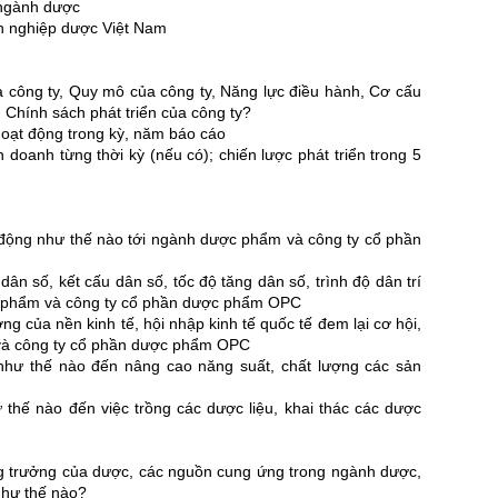
n ngành dược
nh nghiệp dược Việt Nam
ủa công ty, Quy mô của công ty, Năng lực điều hành, Cơ cấu
 Chính sách phát triển của công ty?
 hoạt động trong kỳ, năm báo cáo
h doanh từng thời kỳ (nếu có); chiến lược phát triển trong 5
ác động như thế nào tới ngành dược phẩm và công ty cổ phần
ân số, kết cấu dân số, tốc độ tăng dân số, trình độ dân trí
c phẩm và công ty cổ phần dược phẩm OPC
ng của nền kinh tế, hội nhập kinh tế quốc tế đem lại cơ hội,
và công ty cổ phần dược phẩm OPC
như thế nào đến nâng cao năng suất, chất lượng các sản
 thế nào đến việc trồng các dược liệu, khai thác các dược
ng trưởng của dược, các nguồn cung ứng trong ngành dược,
như thế nào?