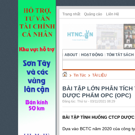
Trang nhất
Quảng cáo
Liên Hệ
ABOUT
HOẠT ĐỘNG
TÓM TẮT SÁCH
Tin Tức
TÀI LIỆU
BÀI TẬP LỚN PHÂN TÍCH 
DƯỢC PHẨM OPC (OPC)
Đăng lúc: Thứ tư - 03/11/2021 08:29
BÀI TẬP TÌNH HUỐNG CTCP DƯỢC
Dựa vào BCTC năm 2020 của công ty c