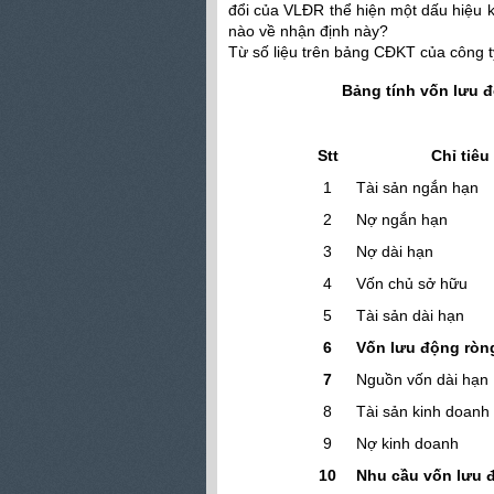
đổi của VLĐR thể hiện một dấu hiệu k
nào về nhận định này?
Từ số liệu trên bảng CĐKT của công 
Bảng tính vốn lưu 
Đvt: triệ
Stt
Chỉ tiêu
1
Tài sản ngắn hạn
2
Nợ ngắn hạn
3
Nợ dài hạn
4
Vốn chủ sở hữu
5
Tài sản dài hạn
6
Vốn lưu động ròn
7
Nguồn vốn dài hạn
8
Tài sản kinh doanh
9
Nợ kinh doanh
10
Nhu cầu vốn lưu 