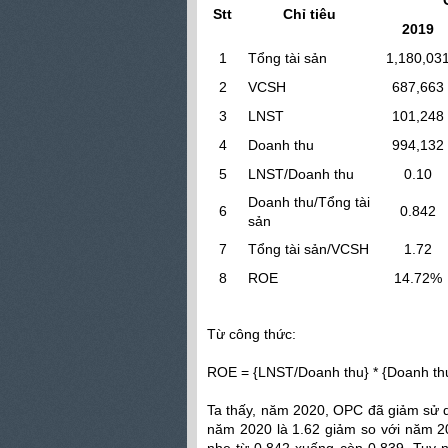
Stt
Chỉ tiêu
2019
1
Tổng tài sản
1,180,03
2
VCSH
687,663
3
LNST
101,248
4
Doanh thu
994,132
5
LNST/Doanh thu
0.10
Doanh thu/Tổng tài
6
0.842
sản
7
Tổng tài sản/VCSH
1.72
8
ROE
14.72%
Từ công thức:
ROE = {LNST/Doanh thu} * {Doanh thu
Ta thấy, năm 2020, OPC đã giảm sử d
năm 2020 là 1.62 giảm so với năm 2