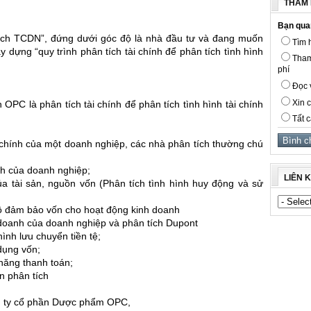
THĂM 
Bạn qua
 tích TCDN”, đứng dưới góc độ là nhà đầu tư và đang muốn
Tìm h
 dựng “quy trình phân tích tài chính để phân tích tình hình
Tham
phí
Đọc v
Xin c
 OPC là phân tích tài chính để phân tích tình hình tài chính
Tất c
ài chính của một doanh nghiệp, các nhà phân tích thường chú
ính của doanh nghiệp;
LIÊN 
ủa tài sản, nguồn vốn (Phân tích tình hình huy động và sử
 độ đảm bảo vốn cho hoạt động kinh doanh
h doanh của doanh nghiệp và phân tích Dupont
hình lưu chuyển tiền tệ;
dụng vốn;
 năng thanh toán;
n phân tích
ng ty cổ phần Dược phẩm OPC,