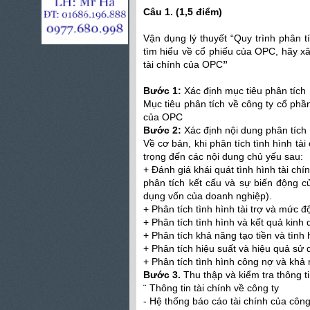
Câu 1. (1,5 điểm)
Vận dụng lý thuyết “Quy trình phân
tìm hiểu về cổ phiếu của OPC, hãy xây
tài chính của OPC
”
Bước 1:
Xác định mục tiêu phân tích
Mục tiêu phân tích về công ty cổ phần
của OPC
Bước 2:
Xác định nội dung phân tích
Về cơ bản, khi phân tích tình hình t
trọng đến các nội dung chủ yếu sau:
+ Đánh giá khái quát tình hình tài ch
phân tích kết cấu và sự biến động c
dụng vốn của doanh nghiệp).
+ Phân tích tình hình tài trợ và mức
+ Phân tích tình hình và kết quả kin
+ Phân tích khả năng tạo tiền và tình 
+ Phân tích hiệu suất và hiệu quả sử 
+ Phân tích tình hình công nợ và khả
Bước 3.
Thu thập và kiểm tra thông ti
¨ Thông tin tài chính về công ty
- Hệ thống báo cáo tài chính của cô