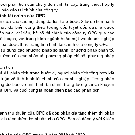
ười phân tích cần chú ý đến tính tin cậy, trung thực, hợp lý
ừ báo cáo tài chính của công ty.
hình tài chính của OPC
n dựa vào các nội dung đã liệt kê ở bước 2 từ đó tiến hành
mức độ biến động theo tương đối, tuyệt đối, đưa ra được
n mục, chỉ tiêu, hệ số tài chính của công ty OPC qua các
kế hoạch, với trung bình ngành hoặc một vài doanh nghiệp
bật được thực trạng tình hình tài chính của công ty OPC.
n sử dụng các phương pháp so sánh, phương pháp phân tổ,
ưởng của các nhân tố, phương pháp chỉ số, phương pháp
ân tích
iá đã phân tích trong bước 4, người phân tích tổng hợp kết
t luận về tình hình tài chính của doanh nghiệp. Trong phần
g dự báo về tình hình tài chính trong tương lai và khuyến
của OPC và cuối cùng là hoàn thiện báo cáo phân tích.
oanh thu thuần của OPC đã góp phần gia tăng thêm thị phần
gia tăng thêm lợi nhuận cho OPC. Bạn có đồng ý với ý kiến