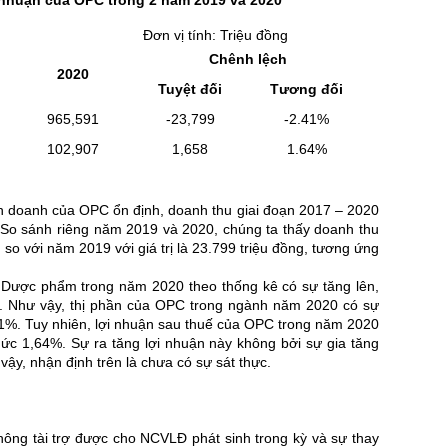
 nhuận của OPC trong 2 năm 2019 và 2020
h: Triệu đồng
Chênh lệch
2020
Tuyệt đối
Tương đối
965,591
-23,799
-2.41%
102,907
1,658
1.64%
h doanh của OPC ổn định, doanh thu giai đoạn 2017 – 2020
 So sánh riêng năm 2019 và 2020, chúng ta thấy doanh thu
 với năm 2019 với giá trị là 23.799 triệu đồng, tương ứng
ng Dược phẩm trong năm 2020 theo thống kê có sự tăng lên,
. Như vậy, thị phần của OPC trong ngành năm 2020 có sự
1%. Tuy nhiên, lợi nhuận sau thuế của OPC trong năm 2020
ức 1,64%. Sự ra tăng lợi nhuận này không bởi sự gia tăng
vậy, nhận định trên là chưa có sự sát thực.
ông tài trợ được cho NCVLĐ phát sinh trong kỳ và sự thay