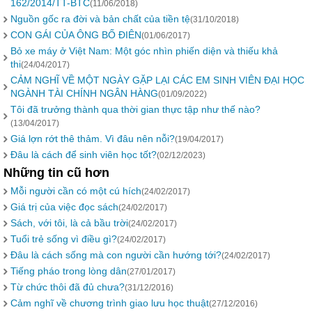
162/2014/TT-BTC
(11/06/2018)
Nguồn gốc ra đời và bản chất của tiền tệ
(31/10/2018)
CON GÁI CỦA ÔNG BỐ ĐIÊN
(01/06/2017)
Bỏ xe máy ở Việt Nam: Một góc nhìn phiến diện và thiếu khả
thi
(24/04/2017)
CẢM NGHĨ VỀ MỘT NGÀY GẶP LẠI CÁC EM SINH VIÊN ĐẠI HỌC
NGÀNH TÀI CHÍNH NGÂN HÀNG
(01/09/2022)
Tôi đã trưởng thành qua thời gian thực tập như thế nào?
(13/04/2017)
Giá lợn rớt thê thảm. Vì đâu nên nỗi?
(19/04/2017)
Đâu là cách để sinh viên học tốt?
(02/12/2023)
Những tin cũ hơn
Mỗi người cần có một cú hích
(24/02/2017)
Giá trị của việc đọc sách
(24/02/2017)
Sách, với tôi, là cả bầu trời
(24/02/2017)
Tuổi trẻ sống vì điều gì?
(24/02/2017)
Đâu là cách sống mà con người cần hướng tới?
(24/02/2017)
Tiếng pháo trong lòng dân
(27/01/2017)
Từ chức thôi đã đủ chưa?
(31/12/2016)
Cảm nghĩ về chương trình giao lưu học thuật
(27/12/2016)