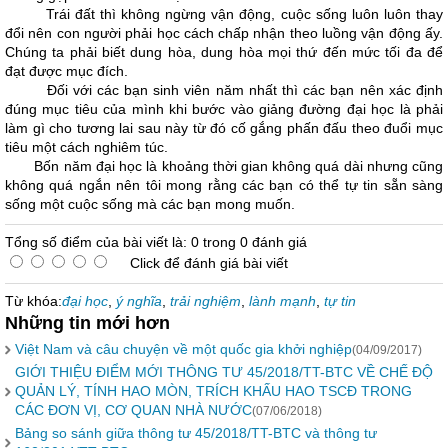
Trái đất thì không ngừng vận động, cuộc sống luôn luôn thay
đổi nên con người phải học cách chấp nhận theo luồng vận động ấy.
Chúng ta phải biết dung hòa, dung hòa mọi thứ đến mức tối đa để
đạt được mục đích.
Đối với các bạn sinh viên năm nhất thì các bạn nên xác định
đúng mục tiêu của mình khi bước vào giảng đường đại học là phải
làm gì cho tương lai sau này từ đó cố gắng phấn đấu theo đuổi mục
tiêu một cách nghiêm túc.
Bốn năm đại học là khoảng thời gian không quá dài nhưng cũng
không quá ngắn nên tôi mong rằng các bạn có thể tự tin sẵn sàng
sống một cuộc sống mà các bạn mong muốn.
Tổng số điểm của bài viết là: 0 trong 0 đánh giá
Click để đánh giá bài viết
Từ khóa:
đại học
,
ý nghĩa
,
trải nghiệm
,
lành mạnh
,
tự tin
Những tin mới hơn
Việt Nam và câu chuyện về một quốc gia khởi nghiệp
(04/09/2017)
GIỚI THIỆU ĐIỂM MỚI THÔNG TƯ 45/2018/TT-BTC VỀ CHẾ ĐỘ
QUẢN LÝ, TÍNH HAO MÒN, TRÍCH KHẤU HAO TSCĐ TRONG
CÁC ĐƠN VỊ, CƠ QUAN NHÀ NƯỚC
(07/06/2018)
Bảng so sánh giữa thông tư 45/2018/TT-BTC và thông tư