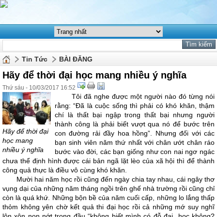
Tin Tức
BÀI ĐĂNG
Hãy để thời đại học mang nhiều ý nghĩa
Thứ sáu - 10/03/2017 16:52
Tôi đã nghe được một người nào đó từng nói
rằng: “Đã là cuộc sống thì phải có khó khăn, thậm
chí là thất bại ngập trong thất bại nhưng người
thành công là phải biết vượt qua nó để bước trên
Hãy để thời đại
con đường rải đầy hoa hồng”. Nhưng đối với các
học mang
bạn sinh viên năm thứ nhất với chân ướt chân ráo
nhiều ý nghĩa
bước vào đời, các bạn giống như con nai ngơ ngác
chưa thể định hình được cái bản ngã lặt lèo của xã hội thì để thành
công quả thực là điều vô cùng khó khăn.
Mười hai năm học rồi cũng đến ngày chia tay nhau, cái ngây thơ
vụng dại của những năm tháng ngồi trên ghế nhà trường rồi cũng chỉ
còn là quá khứ. Những bộn bề của năm cuối cấp, những lo lắng thấp
thỏm không yên chờ kết quả thi đại học rồi cả những mớ suy nghĩ
lộn xộn non nớt trong đầu “không biết mình có đỗ đại học không?