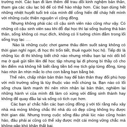
trường mới. Các bạn đi làm thêm để trau dồi kinh nghệm bản thân,
tham gia các câu lạc bộ để có thể hào nhập hơn. Các bạn dùng hết
những nhiệt huyết tuổi trẻ của mình để cống hiến để cháy hết mình
với những cuộc thiện nguyện vì cộng đồng.
Nhưng không phải các cô cậu sinh viên nào cũng như vậy. Có
những cô cậu sinh viên sau khi đỗ đại học thì lại sống buông thả bản
thân, sống không có mục đích, không có lí tưởng chìm đắm trong lối
sống trụy lạc ….
Nào là những cuộc chơi game thâu đêm suốt sáng không có
thời gian nghỉ ngơi, đi học thì trốn tiết, thuê người học hộ. Tiếp đó là
những lúc đi thi không biết chữ nào nhưng nhiều bạn lại nói dối bố
mẹ ở quê gửi tiền lên để học tập nhưng lại đi phong bì thầy cô cho
lên điểm mà không hề biết rằng tiền bố mẹ tích góp từng đồng, từng
hào nhịn ăn nhịn mắc lo cho con bằng bạn bằng bè.
Thế nên, chấp nhận bản thân hay để bản thân thay đổi phù hợp
với môi trường sống là tùy thuộc vào mỗi chúng ta. Bạn nào có lối
sống chưa lành mạnh thì nên nhìn nhận lại bản thân, nghiệm lại
những hành vi của mình đã làm có xứng với đấng sinh thành hay
không để quay đầu lại và sống có tích cực hơn.
Các bạn ạ! chắc hẳn các bạn cũng đồng ý với tôi rằng nếu xây
nhà mà móng không chắc thì nhà dù có đẹp cũng không trụ được
thời gian dài. Nhưng trong cuộc sống đâu phải lúc nào cũng hoàn
hảo, đâu phải ai cũng có thể xây được một cái móng vững chắc mà
không gặp khó khăn thất bại.