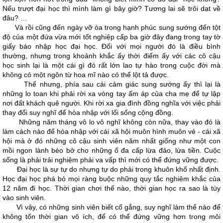
Nếu trượt đại học thì mình làm gì bây giờ? Tương lai sẽ trôi dạt về
đâu? …
Và rồi cũng đến ngày vỡ òa trong hạnh phúc sung sướng đến tột
độ của một đứa vừa mới tốt nghiệp cấp ba giờ đây đang trong tay tờ
giấy báo nhập học đại học. Đối với mọi người đó là điều bình
thường, nhưng trong khoảnh khắc ấy thời điểm ấy với các cô cậu
học sinh lại là một cái gì đó rất lớn lao tự hào trong cuộc đời mà
không có một ngôn từ hoa mĩ nào có thể lột tả được.
Thế nhưng, phía sau cái cảm giác sung sướng ấy thì lại là
những lo toan khi phải rời xa vòng tay ấm áp của cha mẹ để tự lập
nơi đất khách quê người. Khi rời xa gia đình đồng nghĩa với việc phải
thay đổi suy nghĩ để hòa nhập với lối sống cộng đồng.
Những năm tháng vô lo vô nghĩ không còn nữa, thay vào đó là
làm cách nào để hòa nhập với cái xã hội muôn hình muôn vẻ - cái xã
hội mà ở đó những cô cậu sinh viên năm nhất giống như một con
mồi ngon lành béo bở cho những ổ đa cấp lừa đảo, lừa tiền. Cuộc
sống là phải trải nghiệm phải va vấp thì mới có thể đứng vững được.
Đại học là sự tự do nhưng tự do phải trong khuôn khổ nhất định.
Học đại học phá bỏ mọi ràng buộc những quy tắc nghiêm khắc của
12 năm đi học. Thời gian chơi thế nào, thời gian học ra sao là tùy
vào sinh viên.
Vì vậy, có những sinh viên biết cố gắng, suy nghĩ làm thế nào để
không tốn thời gian vô ích, để có thể đứng vững hơn trong môi